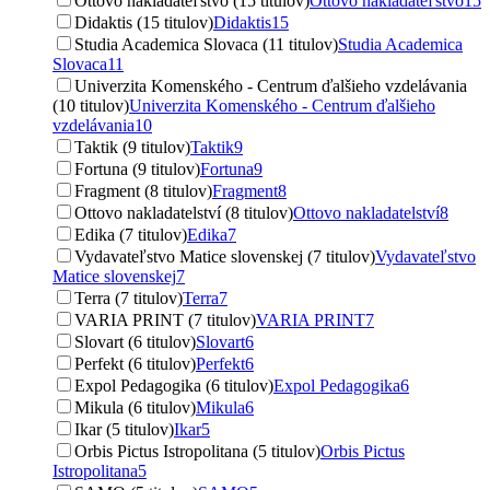
Ottovo nakladateľstvo (15 titulov)
Ottovo nakladateľstvo
15
Didaktis (15 titulov)
Didaktis
15
Studia Academica Slovaca (11 titulov)
Studia Academica
Slovaca
11
Univerzita Komenského - Centrum ďalšieho vzdelávania
(10 titulov)
Univerzita Komenského - Centrum ďalšieho
vzdelávania
10
Taktik (9 titulov)
Taktik
9
Fortuna (9 titulov)
Fortuna
9
Fragment (8 titulov)
Fragment
8
Ottovo nakladatelství (8 titulov)
Ottovo nakladatelství
8
Edika (7 titulov)
Edika
7
Vydavateľstvo Matice slovenskej (7 titulov)
Vydavateľstvo
Matice slovenskej
7
Terra (7 titulov)
Terra
7
VARIA PRINT (7 titulov)
VARIA PRINT
7
Slovart (6 titulov)
Slovart
6
Perfekt (6 titulov)
Perfekt
6
Expol Pedagogika (6 titulov)
Expol Pedagogika
6
Mikula (6 titulov)
Mikula
6
Ikar (5 titulov)
Ikar
5
Orbis Pictus Istropolitana (5 titulov)
Orbis Pictus
Istropolitana
5