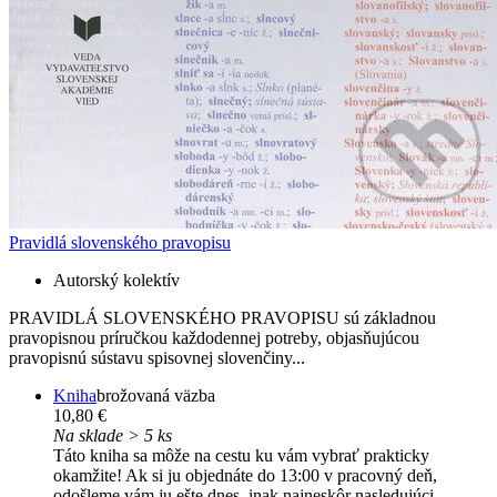
Pravidlá slovenského pravopisu
Autorský kolektív
PRAVIDLÁ SLOVENSKÉHO PRAVOPISU sú základnou
pravopisnou príručkou každodennej potreby, objasňujúcou
pravopisnú sústavu spisovnej slovenčiny...
Kniha
brožovaná väzba
10,80 €
Na sklade > 5 ks
Táto kniha sa môže na cestu ku vám vybrať prakticky
okamžite! Ak si ju objednáte do 13:00 v pracovný deň,
odošleme vám ju ešte dnes, inak najneskôr nasledujúci