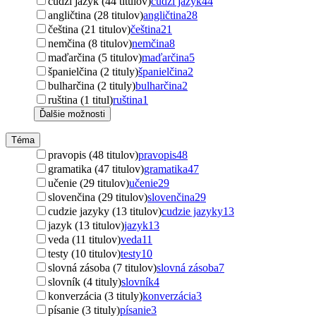
cudzí jazyk (44 titulov)
cudzí jazyk
44
angličtina (28 titulov)
angličtina
28
čeština (21 titulov)
čeština
21
nemčina (8 titulov)
nemčina
8
maďarčina (5 titulov)
maďarčina
5
španielčina (2 tituly)
španielčina
2
bulharčina (2 tituly)
bulharčina
2
ruština (1 titul)
ruština
1
Ďalšie možnosti
Téma
pravopis (48 titulov)
pravopis
48
gramatika (47 titulov)
gramatika
47
učenie (29 titulov)
učenie
29
slovenčina (29 titulov)
slovenčina
29
cudzie jazyky (13 titulov)
cudzie jazyky
13
jazyk (13 titulov)
jazyk
13
veda (11 titulov)
veda
11
testy (10 titulov)
testy
10
slovná zásoba (7 titulov)
slovná zásoba
7
slovník (4 tituly)
slovník
4
konverzácia (3 tituly)
konverzácia
3
písanie (3 tituly)
písanie
3