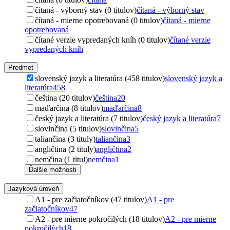
čítaná - výborný stav (0 titulov)
čítaná - výborný stav
čítaná - mierne opotrebovaná (0 titulov)
čítaná - mierne
opotrebovaná
čítané verzie vypredaných kníh (0 titulov)
čítané verzie
vypredaných kníh
Predmet
slovenský jazyk a literatúra (458 titulov)
slovenský jazyk a
literatúra
458
čeština (20 titulov)
čeština
20
maďarčina (8 titulov)
maďarčina
8
český jazyk a literatúra (7 titulov)
český jazyk a literatúra
7
slovinčina (5 titulov)
slovinčina
5
taliančina (3 tituly)
taliančina
3
angličtina (2 tituly)
angličtina
2
nemčina (1 titul)
nemčina
1
Ďalšie možnosti
Jazyková úroveň
A1 - pre začiatočníkov (47 titulov)
A1 - pre
začiatočníkov
47
A2 - pre mierne pokročilých (18 titulov)
A2 - pre mierne
pokročilých
18