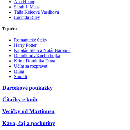
Ana Huang
Sarah J. Maas
Táňa Keleová Vasilková
Lucinda Riley
Top série
Romantické úteky
Harry Potter
Kapitán Stein a Notár Barbarič
Denník odvážneho bojka
Krimi Dominika Dána
Učím sa rozprávať
Duna
Smradi
Darčekové poukážky
Čítačky e-kníh
Vecičky od Martinusu
Káva, čaj a pochutiny