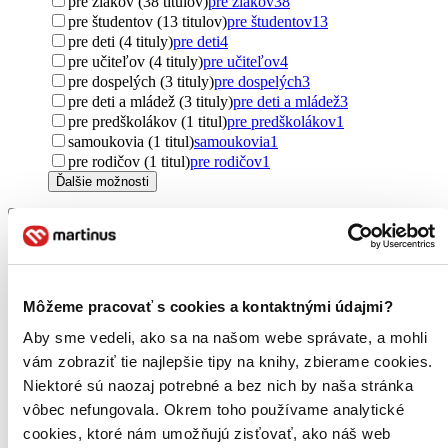
pre žiakov (38 titulov)
pre žiakov
38
pre študentov (13 titulov)
pre študentov
13
pre deti (4 tituly)
pre deti
4
pre učiteľov (4 tituly)
pre učiteľov
4
pre dospelých (3 tituly)
pre dospelých
3
pre deti a mládež (3 tituly)
pre deti a mládež
3
pre predškolákov (1 titul)
pre predškolákov
1
samoukovia (1 titul)
samoukovia
1
pre rodičov (1 titul)
pre rodičov
1
Ďalšie možnosti
Pôvod
Slovensko (45 titulov)
Slovensko
45
Česko (10 titulov)
Česko
10
zahraničný (6 titulov)
zahraničný
6
Spojené štáty (4 tituly)
Spojené štáty
4
Môžeme pracovať s cookies a kontaktnými údajmi?
Maďarsko (2 tituly)
Maďarsko
2
Aby sme vedeli, ako sa na našom webe správate, a mohli
Ďalšie možnosti
vám zobraziť tie najlepšie tipy na knihy, zbierame cookies.
Útvar
Niektoré sú naozaj potrebné a bez nich by naša stránka
učebnice (458 titulov)
učebnice
458
vôbec nefungovala. Okrem toho používame analytické
slovníky (15 titulov)
slovníky
15
cookies, ktoré nám umožňujú zisťovať, ako náš web
pracovné listy (13 titulov)
pracovné listy
13