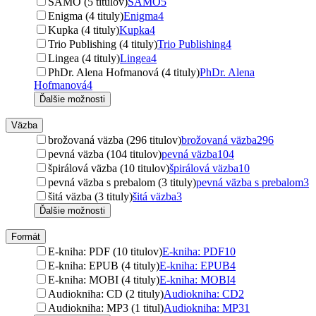
SAMO (5 titulov)
SAMO
5
Enigma (4 tituly)
Enigma
4
Kupka (4 tituly)
Kupka
4
Trio Publishing (4 tituly)
Trio Publishing
4
Lingea (4 tituly)
Lingea
4
PhDr. Alena Hofmanová (4 tituly)
PhDr. Alena
Hofmanová
4
Ďalšie možnosti
Väzba
brožovaná väzba (296 titulov)
brožovaná väzba
296
pevná väzba (104 titulov)
pevná väzba
104
špirálová väzba (10 titulov)
špirálová väzba
10
pevná väzba s prebalom (3 tituly)
pevná väzba s prebalom
3
šitá väzba (3 tituly)
šitá väzba
3
Ďalšie možnosti
Formát
E-kniha: PDF (10 titulov)
E-kniha: PDF
10
E-kniha: EPUB (4 tituly)
E-kniha: EPUB
4
E-kniha: MOBI (4 tituly)
E-kniha: MOBI
4
Audiokniha: CD (2 tituly)
Audiokniha: CD
2
Audiokniha: MP3 (1 titul)
Audiokniha: MP3
1