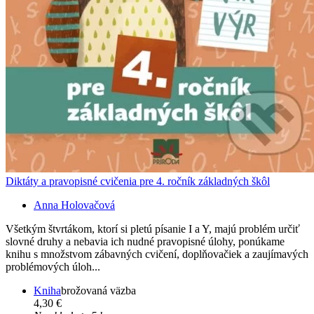
Diktáty a pravopisné cvičenia pre 4. ročník základných škôl
Anna Holovačová
Všetkým štvrtákom, ktorí si pletú písanie I a Y, majú problém určiť
slovné druhy a nebavia ich nudné pravopisné úlohy, ponúkame
knihu s množstvom zábavných cvičení, doplňovačiek a zaujímavých
problémových úloh...
Kniha
brožovaná väzba
4,30 €