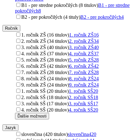
B1 - pre stredne pokročilých (8 titulov)
B1 - pre stredne
pokročilých
8
B2 - pre pokročilých (4 tituly)
B2 - pre pokročilých
4
Ročník
1. ročník ZŠ (16 titulov)
1. ročník ZŠ
16
2. ročník ZŠ (34 titulov)
2. ročník ZŠ
34
3. ročník ZŠ (40 titulov)
3. ročník ZŠ
40
4. ročník ZŠ (37 titulov)
4. ročník ZŠ
37
5. ročník ZŠ (28 titulov)
5. ročník ZŠ
28
6. ročník ZŠ (42 titulov)
6. ročník ZŠ
42
7. ročník ZŠ (28 titulov)
7. ročník ZŠ
28
8. ročník ZŠ (24 titulov)
8. ročník ZŠ
24
9. ročník ZŠ (24 titulov)
9. ročník ZŠ
24
1. ročník SŠ (20 titulov)
1. ročník SŠ
20
2. ročník SŠ (18 titulov)
2. ročník SŠ
18
3. ročník SŠ (17 titulov)
3. ročník SŠ
17
4. ročník SŠ (20 titulov)
4. ročník SŠ
20
Ďalšie možnosti
Jazyk
slovenčina (420 titulov)
slovenčina
420