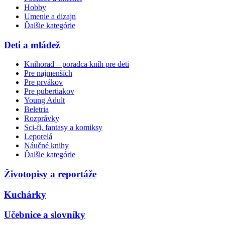
Hobby
Umenie a dizajn
Ďalšie kategórie
Deti a mládež
Knihorad – poradca kníh pre deti
Pre najmenších
Pre prvákov
Pre pubertiakov
Young Adult
Beletria
Rozprávky
Sci-fi, fantasy a komiksy
Leporelá
Náučné knihy
Ďalšie kategórie
Životopisy a reportáže
Kuchárky
Učebnice a slovníky