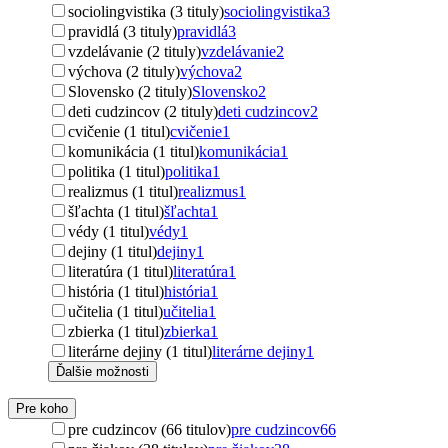
sociolingvistika (3 tituly)
sociolingvistika
3
pravidlá (3 tituly)
pravidlá
3
vzdelávanie (2 tituly)
vzdelávanie
2
výchova (2 tituly)
výchova
2
Slovensko (2 tituly)
Slovensko
2
deti cudzincov (2 tituly)
deti cudzincov
2
cvičenie (1 titul)
cvičenie
1
komunikácia (1 titul)
komunikácia
1
politika (1 titul)
politika
1
realizmus (1 titul)
realizmus
1
šľachta (1 titul)
šľachta
1
védy (1 titul)
védy
1
dejiny (1 titul)
dejiny
1
literatúra (1 titul)
literatúra
1
história (1 titul)
história
1
učitelia (1 titul)
učitelia
1
zbierka (1 titul)
zbierka
1
literárne dejiny (1 titul)
literárne dejiny
1
Ďalšie možnosti
Pre koho
pre cudzincov (66 titulov)
pre cudzincov
66