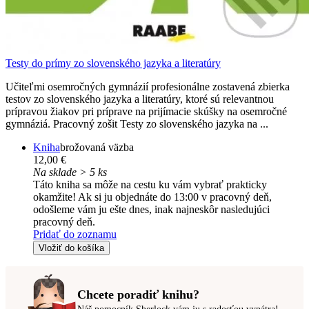
Testy do prímy zo slovenského jazyka a literatúry
Učiteľmi osemročných gymnázií profesionálne zostavená zbierka
testov zo slovenského jazyka a literatúry, ktoré sú relevantnou
prípravou žiakov pri príprave na prijímacie skúšky na osemročné
gymnáziá. Pracovný zošit Testy zo slovenského jazyka na ...
Kniha
brožovaná väzba
12,00 €
Na sklade > 5 ks
Táto kniha sa môže na cestu ku vám vybrať prakticky
okamžite! Ak si ju objednáte do 13:00 v pracovný deň,
odošleme vám ju ešte dnes, inak najneskôr nasledujúci
pracovný deň.
Pridať do zoznamu
Vložiť do košíka
Chcete poradiť knihu?