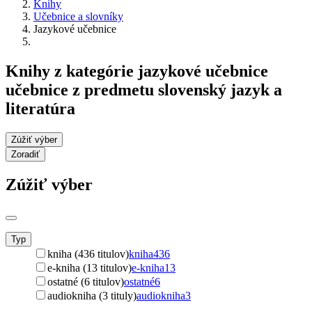
Knihy
Učebnice a slovníky
Jazykové učebnice
Knihy z kategórie jazykové učebnice
učebnice z predmetu slovenský jazyk a
literatúra
Zúžiť výber
Zoradiť
Zúžiť výber
Typ
kniha (436 titulov)
kniha
436
e-kniha (13 titulov)
e-kniha
13
ostatné (6 titulov)
ostatné
6
audiokniha (3 tituly)
audiokniha
3