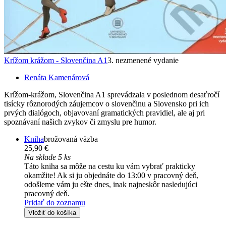
Krížom krážom - Slovenčina A1
3. nezmenené vydanie
Renáta Kamenárová
Krížom-krážom, Slovenčina A1 sprevádzala v poslednom desaťročí
tisícky rôznorodých záujemcov o slovenčinu a Slovensko pri ich
prvých dialógoch, objavovaní gramatických pravidiel, ale aj pri
spoznávaní našich zvykov či zmyslu pre humor.
Kniha
brožovaná väzba
25,90 €
Na sklade 5 ks
Táto kniha sa môže na cestu ku vám vybrať prakticky
okamžite! Ak si ju objednáte do 13:00 v pracovný deň,
odošleme vám ju ešte dnes, inak najneskôr nasledujúci
pracovný deň.
Pridať do zoznamu
Vložiť do košíka