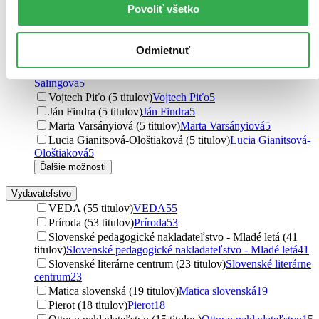
Povoliť všetko
Jaroslav Rezník (6 titulov)
Jaroslav Rezník
6
Daniel Hevier (6 titulov)
Daniel Hevier
6
Iveta Božoňová (6 titulov)
Iveta Božoňová
6
Odmietnuť
Viera Spišáková (6 titulov)
Viera Spišáková
6
Mária Ivanová-Šalingová (5 titulov)
Mária Ivanová-
Šalingová
5
Vojtech Piťo (5 titulov)
Vojtech Piťo
5
Ján Findra (5 titulov)
Ján Findra
5
Marta Varsányiová (5 titulov)
Marta Varsányiová
5
Lucia Gianitsová-Ološtiaková (5 titulov)
Lucia Gianitsová-
Ološtiaková
5
Ďalšie možnosti
Vydavateľstvo
VEDA (55 titulov)
VEDA
55
Príroda (53 titulov)
Príroda
53
Slovenské pedagogické nakladateľstvo - Mladé letá (41
titulov)
Slovenské pedagogické nakladateľstvo - Mladé letá
41
Slovenské literárne centrum (23 titulov)
Slovenské literárne
centrum
23
Matica slovenská (19 titulov)
Matica slovenská
19
Pierot (18 titulov)
Pierot
18