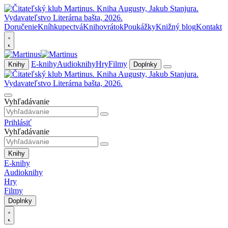
Doručenie
Kníhkupectvá
Knihovrátok
Poukážky
Knižný blog
Kontakt
E-knihy
Audioknihy
Hry
Filmy
Knihy
Doplnky
Vyhľadávanie
Prihlásiť
Vyhľadávanie
Knihy
E-knihy
Audioknihy
Hry
Filmy
Doplnky