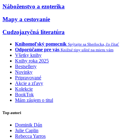
Náboženstvo a ezoterika
Mapy a cestovanie
Cudzojazyčná literatúra
Knihomoľský pomocník
Spýtajte sa Sherlocka, čo čítať
Odporúčame pre vás
Knižné tipy ušité na mieru vám
Všetky knihy
Knihy roka 2025
Bestsellery
Novinky
Pripravované
Akcie a zľavy
Kolekcie
BookTok
Mám záujem o titul
Top autori
Dominik Dán
Julie Caplin
Rebecca Yarros