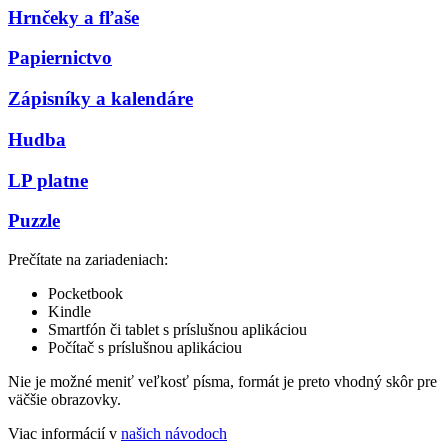
Hrnčeky a fľaše
Papiernictvo
Zápisníky a kalendáre
Hudba
LP platne
Puzzle
Prečítate na zariadeniach:
Pocketbook
Kindle
Smartfón či tablet s príslušnou aplikáciou
Počítač s príslušnou aplikáciou
Nie je možné meniť veľkosť písma, formát je preto vhodný skôr pre
väčšie obrazovky.
Viac informácií v
našich návodoch