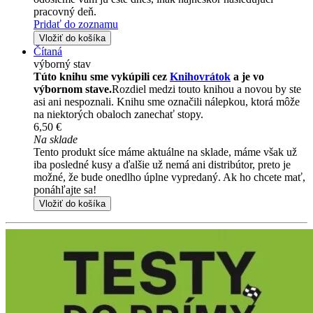
pracovný deň.
Pridať do zoznamu
Vložiť do košíka
Čítaná
výborný stav
Túto knihu sme vykúpili cez
Knihovrátok
a je vo
výbornom stave.
Rozdiel medzi touto knihou a novou by ste
asi ani nespoznali. Knihu sme označili nálepkou, ktorá môže
na niektorých obaloch zanechať stopy.
6,50 €
Na sklade
Tento produkt síce máme aktuálne na sklade, máme však už
iba posledné kusy a ďalšie už nemá ani distribútor, preto je
možné, že bude onedlho úplne vypredaný. Ak ho chcete mať,
ponáhľajte sa!
Vložiť do košíka