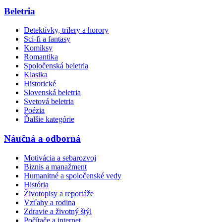
Beletria
Detektívky, trilery a horory
Sci-fi a fantasy
Komiksy
Romantika
Spoločenská beletria
Klasika
Historické
Slovenská beletria
Svetová beletria
Poézia
Ďalšie kategórie
Náučná a odborná
Motivácia a sebarozvoj
Biznis a manažment
Humanitné a spoločenské vedy
História
Životopisy a reportáže
Vzťahy a rodina
Zdravie a životný štýl
Počítače a internet