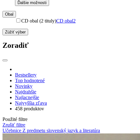
Ďalšie možnosti
Obal
CD obal (2 tituly)
CD obal
2
Zúžiť výber
Zoradiť
Bestsellery
Top hodnotené
Novinky
Najdrahšie
Najlacnejšie
Najvyššia zľava
458 produktov
Použité filtre
Zrušiť filtre
Učebnice
Z predmetu slovenský jazyk a literatúra