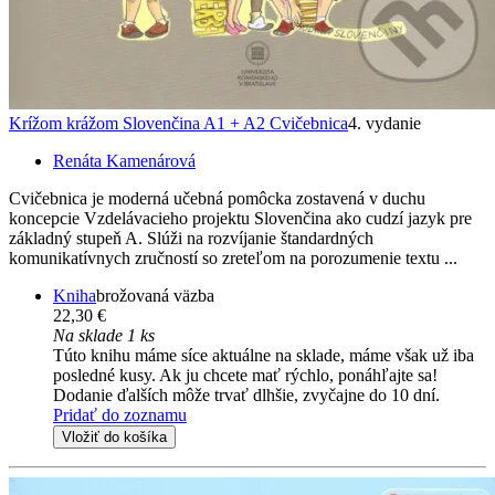
Krížom krážom Slovenčina A1 + A2 Cvičebnica
4. vydanie
Renáta Kamenárová
Cvičebnica je moderná učebná pomôcka zostavená v duchu
koncepcie Vzdelávacieho projektu Slovenčina ako cudzí jazyk pre
základný stupeň A. Slúži na rozvíjanie štandardných
komunikatívnych zručností so zreteľom na porozumenie textu ...
Kniha
brožovaná väzba
22,30 €
Na sklade 1 ks
Túto knihu máme síce aktuálne na sklade, máme však už iba
posledné kusy. Ak ju chcete mať rýchlo, ponáhľajte sa!
Dodanie ďalších môže trvať dlhšie, zvyčajne do 10 dní.
Pridať do zoznamu
Vložiť do košíka