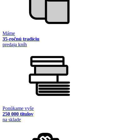
Máme
35-ročnú tradíciu
predaja kníh
Ponúkame vyše
250 000 titulov
na sklade