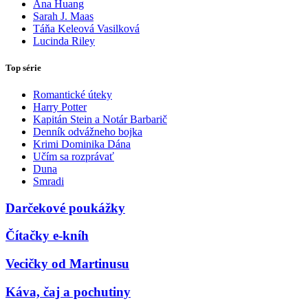
Ana Huang
Sarah J. Maas
Táňa Keleová Vasilková
Lucinda Riley
Top série
Romantické úteky
Harry Potter
Kapitán Stein a Notár Barbarič
Denník odvážneho bojka
Krimi Dominika Dána
Učím sa rozprávať
Duna
Smradi
Darčekové poukážky
Čítačky e-kníh
Vecičky od Martinusu
Káva, čaj a pochutiny