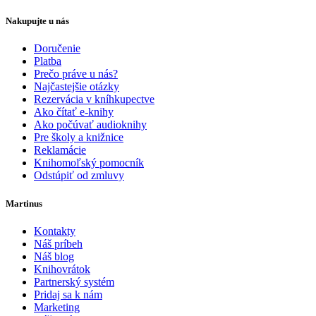
Nakupujte u nás
Doručenie
Platba
Prečo práve u nás?
Najčastejšie otázky
Rezervácia v kníhkupectve
Ako čítať e-knihy
Ako počúvať audioknihy
Pre školy a knižnice
Reklamácie
Knihomoľský pomocník
Odstúpiť od zmluvy
Martinus
Kontakty
Náš príbeh
Náš blog
Knihovrátok
Partnerský systém
Pridaj sa k nám
Marketing