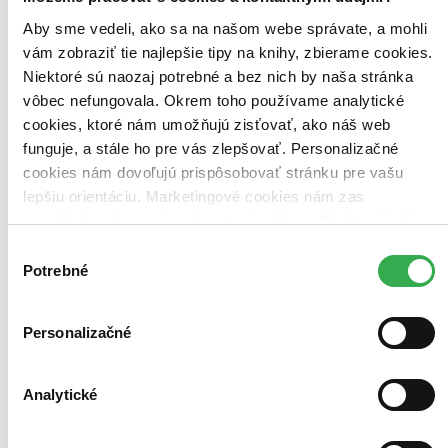
Aby sme vedeli, ako sa na našom webe správate, a mohli
vám zobraziť tie najlepšie tipy na knihy, zbierame cookies.
Niektoré sú naozaj potrebné a bez nich by naša stránka
vôbec nefungovala. Okrem toho používame analytické
cookies, ktoré nám umožňujú zisťovať, ako náš web
funguje, a stále ho pre vás zlepšovať. Personalizačné
cookies nám dovoľujú prispôsobovať stránku pre vašu
Sprievodca dielami slovenskej a svetovej literatúry C
3. ročník
lepšiu orientáciu. Marketingové cookies nám zas
umožňujú zobrazenie relevantnej reklamy. Niektoré údaje
Milada Caltíková
zdieľame aj s tretími stranami. Veľmi by nám pomohlo,
Výber
Rozbor diel slovenských a svetových autorov s ukážkami...
keby sme mohli používať všetky tieto cookies. Ďakujeme!
Potrebné
súhlasu
Kniha
brožovaná väzba
6,80 €
Na sklade 1 ks
Personalizačné
Túto knihu máme síce aktuálne na sklade, máme však už iba
posledné kusy. Ak ju chcete mať rýchlo, ponáhľajte sa!
Dodanie ďalších môže trvať dlhšie, zvyčajne do 9 dní.
Analytické
Pridať do zoznamu
Vložiť do košíka
Čítaná