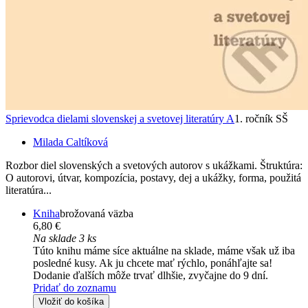
Sprievodca dielami slovenskej a svetovej literatúry A
1. ročník SŠ
Milada Caltíková
Rozbor diel slovenských a svetových autorov s ukážkami. Štruktúra:
O autorovi, útvar, kompozícia, postavy, dej a ukážky, forma, použitá
literatúra...
Kniha
brožovaná väzba
6,80 €
Na sklade 3 ks
Túto knihu máme síce aktuálne na sklade, máme však už iba
posledné kusy. Ak ju chcete mať rýchlo, ponáhľajte sa!
Dodanie ďalších môže trvať dlhšie, zvyčajne do 9 dní.
Pridať do zoznamu
Vložiť do košíka