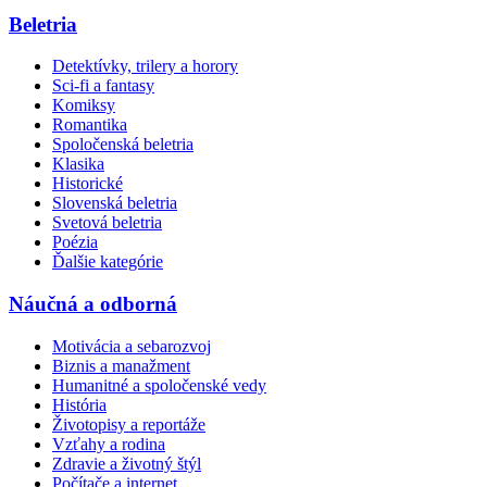
Beletria
Detektívky, trilery a horory
Sci-fi a fantasy
Komiksy
Romantika
Spoločenská beletria
Klasika
Historické
Slovenská beletria
Svetová beletria
Poézia
Ďalšie kategórie
Náučná a odborná
Motivácia a sebarozvoj
Biznis a manažment
Humanitné a spoločenské vedy
História
Životopisy a reportáže
Vzťahy a rodina
Zdravie a životný štýl
Počítače a internet