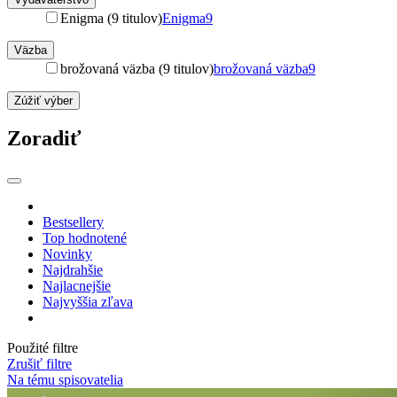
Enigma (9 titulov)
Enigma
9
Väzba
brožovaná väzba (9 titulov)
brožovaná väzba
9
Zúžiť výber
Zoradiť
Bestsellery
Top hodnotené
Novinky
Najdrahšie
Najlacnejšie
Najvyššia zľava
Použité filtre
Zrušiť filtre
Na tému spisovatelia