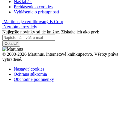
Náš labák
Prehlásenie o cookies
Vyhlásenie o prístupnosti
Martinus je certifikovaný B Corp
Nerobíme rozdiely
Najlepšie novinky sú tie knižné. Získajte ich ako prví:
Odoslať
© 2000-2026 Martinus. Internetové kníhkupectvo. Všetky práva
vyhradené.
Nastaviť cookies
Ochrana súkromia
Obchodné podmienky