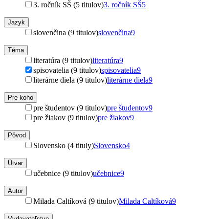
3. ročník SŠ (5 titulov)
3. ročník SŠ
5
Jazyk
slovenčina (9 titulov)
slovenčina
9
Téma
literatúra (9 titulov)
literatúra
9
spisovatelia (9 titulov)
spisovatelia
9
literárne diela (9 titulov)
literárne diela
9
Pre koho
pre študentov (9 titulov)
pre študentov
9
pre žiakov (9 titulov)
pre žiakov
9
Pôvod
Slovensko (4 tituly)
Slovensko
4
Útvar
učebnice (9 titulov)
učebnice
9
Autor
Milada Caltíková (9 titulov)
Milada Caltíková
9
Vydavateľstvo