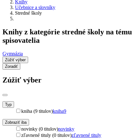
Knihy
Učebnice a slovníky
Stredné školy
Knihy z kategórie stredné školy na tému
spisovatelia
Gymnázia
Zúžiť výber
Zoradiť
Zúžiť výber
Typ
kniha (9 titulov)
kniha
9
Zobraziť iba
novinky (0 titulov)
novinky
zľavnené tituly (0 titulov)
zľavnené tituly