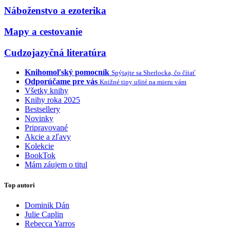
Náboženstvo a ezoterika
Mapy a cestovanie
Cudzojazyčná literatúra
Knihomoľský pomocník
Spýtajte sa Sherlocka, čo čítať
Odporúčame pre vás
Knižné tipy ušité na mieru vám
Všetky knihy
Knihy roka 2025
Bestsellery
Novinky
Pripravované
Akcie a zľavy
Kolekcie
BookTok
Mám záujem o titul
Top autori
Dominik Dán
Julie Caplin
Rebecca Yarros