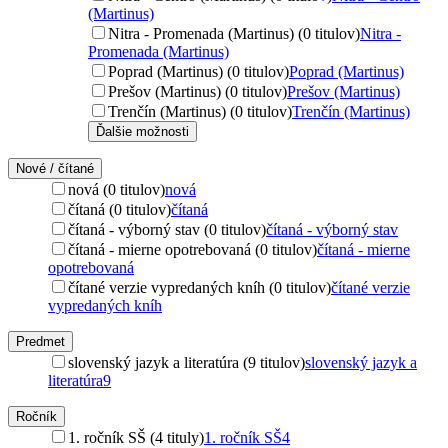
(Martinus)
Nitra - Promenada (Martinus) (0 titulov)
Nitra -
Promenada (Martinus)
Poprad (Martinus) (0 titulov)
Poprad (Martinus)
Prešov (Martinus) (0 titulov)
Prešov (Martinus)
Trenčín (Martinus) (0 titulov)
Trenčín (Martinus)
Ďalšie možnosti
Nové / čítané
nová (0 titulov)
nová
čítaná (0 titulov)
čítaná
čítaná - výborný stav (0 titulov)
čítaná - výborný stav
čítaná - mierne opotrebovaná (0 titulov)
čítaná - mierne
opotrebovaná
čítané verzie vypredaných kníh (0 titulov)
čítané verzie
vypredaných kníh
Predmet
slovenský jazyk a literatúra (9 titulov)
slovenský jazyk a
literatúra
9
Ročník
1. ročník SŠ (4 tituly)
1. ročník SŠ
4