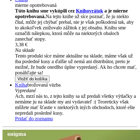
mierne opotrebovaná
Túto knihu sme vykúpili cez
Knihovrátok
a je mierne
opotrebovaná.
Na tejto knihe už síce poznať, že ju niekto
čítal, môže jej chýbať prebal, nie je však poškodená tak, aby
to akokoľvek znižovalo zážitok z jej obsahu. Knihu sme
označili nálepkou, ktorá môže na niektorých obaloch
zanechať stopy.
3,38 €
Na sklade
Tento produkt síce máme aktuálne na sklade, máme však už
iba posledné kusy a ďalšie už nemá ani distribútor, preto je
možné, že bude onedlho úplne vypredaný. Ak ho chcete mať,
ponáhľajte sa!
Vložiť do košíka
Kniha
brožovaná väzba
Vypredané
Ach, mrzí nás to, z tejto knihy sa už predali všetky výtlačky a
nemáme ju na sklade my ani vydavateľ :( Teoreticky však
môžete mať šťastie v niektorých iných obchodoch, ktoré ešte
nepredali posledné kusy.
Pridať do zoznamu