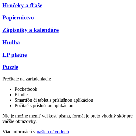
Hrnčeky a fľaše
Papiernictvo
Zápisníky a kalendáre
Hudba
LP platne
Puzzle
Prečítate na zariadeniach:
Pocketbook
Kindle
Smartfón či tablet s príslušnou aplikáciou
Počítač s príslušnou aplikáciou
Nie je možné meniť veľkosť písma, formát je preto vhodný skôr pre
väčšie obrazovky.
Viac informácií v
našich návodoch