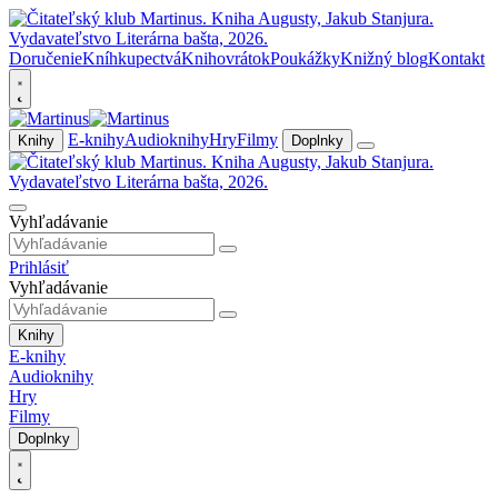
Doručenie
Kníhkupectvá
Knihovrátok
Poukážky
Knižný blog
Kontakt
E-knihy
Audioknihy
Hry
Filmy
Knihy
Doplnky
Vyhľadávanie
Prihlásiť
Vyhľadávanie
Knihy
E-knihy
Audioknihy
Hry
Filmy
Doplnky