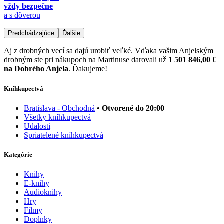
vždy bezpečne
a s dôverou
Predchádzajúce
Ďalšie
Aj z drobných vecí sa dajú urobiť veľké. Vďaka vašim Anjelským
drobným ste pri nákupoch na Martinuse darovali už
1 501 846,00 €
na Dobrého Anjela
. Ďakujeme!
Kníhkupectvá
Bratislava - Obchodná
• Otvorené do 20:00
Všetky kníhkupectvá
Udalosti
Spriatelené kníhkupectvá
Kategórie
Knihy
E-knihy
Audioknihy
Hry
Filmy
Doplnky