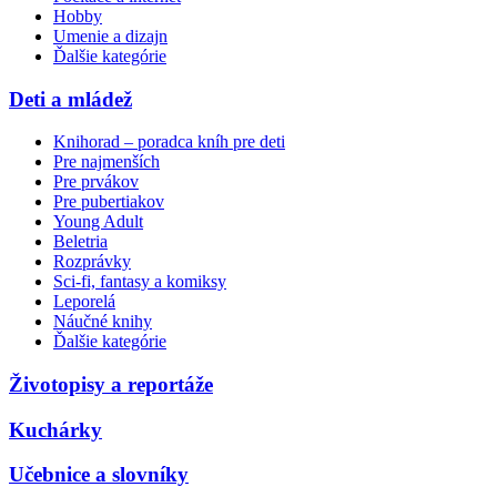
Hobby
Umenie a dizajn
Ďalšie kategórie
Deti a mládež
Knihorad – poradca kníh pre deti
Pre najmenších
Pre prvákov
Pre pubertiakov
Young Adult
Beletria
Rozprávky
Sci-fi, fantasy a komiksy
Leporelá
Náučné knihy
Ďalšie kategórie
Životopisy a reportáže
Kuchárky
Učebnice a slovníky