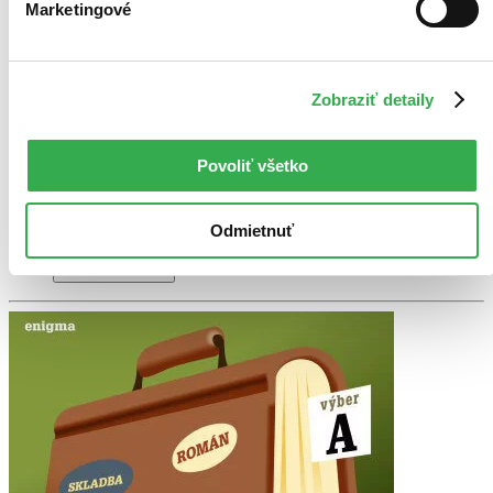
Marketingové
mierne opotrebovaná
Túto knihu sme vykúpili cez
Knihovrátok
a je mierne
opotrebovaná.
Na tejto knihe už síce poznať, že ju niekto
čítal, môže jej chýbať prebal, nie je však poškodená tak, aby
to akokoľvek znižovalo zážitok z jej obsahu. Knihu sme
Zobraziť detaily
označili nálepkou, ktorá môže na niektorých obaloch
zanechať stopy.
3,38 €
Povoliť všetko
Na sklade
Tento produkt síce máme aktuálne na sklade, máme však už
iba posledné kusy a ďalšie už nemá ani distribútor, preto je
možné, že bude onedlho úplne vypredaný. Ak ho chcete mať,
Odmietnuť
ponáhľajte sa!
Vložiť do košíka