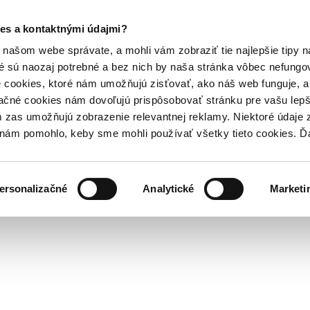
es a kontaktnými údajmi?
našom webe správate, a mohli vám zobraziť tie najlepšie tipy n
é sú naozaj potrebné a bez nich by naša stránka vôbec nefung
 cookies, ktoré nám umožňujú zisťovať, ako náš web funguje, a 
ačné cookies nám dovoľujú prispôsobovať stránku pre vašu lepši
zas umožňujú zobrazenie relevantnej reklamy. Niektoré údaje z
y nám pomohlo, keby sme mohli používať všetky tieto cookies. 
ersonalizačné
Analytické
Marketi