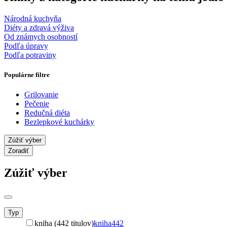
Národná kuchyňa
Diéty a zdravá výživa
Od známych osobností
Podľa úpravy
Podľa potraviny
Populárne filtre
Grilovanie
Pečenie
Redučná diéta
Bezlepkové kuchárky
Zúžiť výber
Zoradiť
Zúžiť výber
Typ
kniha (442 titulov)
kniha
442