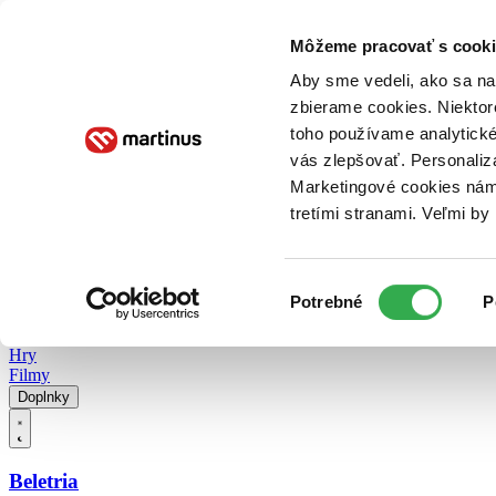
Doručenie
Kníhkupectvá
Knihovrátok
Poukážky
Knižný blog
Kontakt
Môžeme pracovať s cooki
Aby sme vedeli, ako sa na 
zbierame cookies. Niektor
E-knihy
Audioknihy
Hry
Filmy
Knihy
Doplnky
toho používame analytické
vás zlepšovať. Personaliz
Vyhľadávanie
Marketingové cookies nám 
tretími stranami. Veľmi b
Prihlásiť
Vyhľadávanie
Výber
Knihy
Potrebné
P
súhlasu
E-knihy
Audioknihy
Hry
Filmy
Doplnky
Beletria