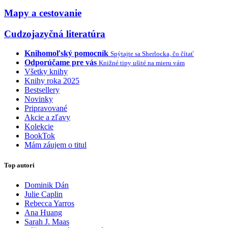
Mapy a cestovanie
Cudzojazyčná literatúra
Knihomoľský pomocník
Spýtajte sa Sherlocka, čo čítať
Odporúčame pre vás
Knižné tipy ušité na mieru vám
Všetky knihy
Knihy roka 2025
Bestsellery
Novinky
Pripravované
Akcie a zľavy
Kolekcie
BookTok
Mám záujem o titul
Top autori
Dominik Dán
Julie Caplin
Rebecca Yarros
Ana Huang
Sarah J. Maas