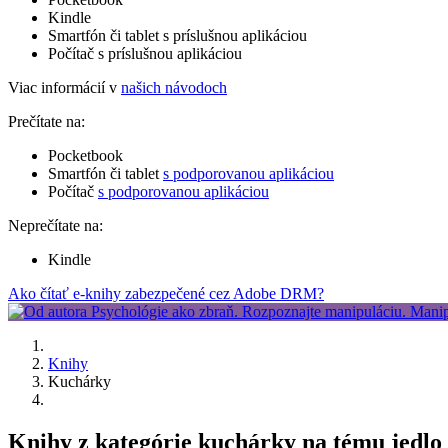
Kindle
Smartfón či tablet s príslušnou aplikáciou
Počítač s príslušnou aplikáciou
Viac informácií v
našich návodoch
Prečítate na:
Pocketbook
Smartfón či tablet
s podporovanou aplikáciou
Počítač
s podporovanou aplikáciou
Neprečítate na:
Kindle
Ako čítať e-knihy zabezpečené cez Adobe DRM?
Knihy
Kuchárky
Knihy z kategórie kuchárky na tému jedlo