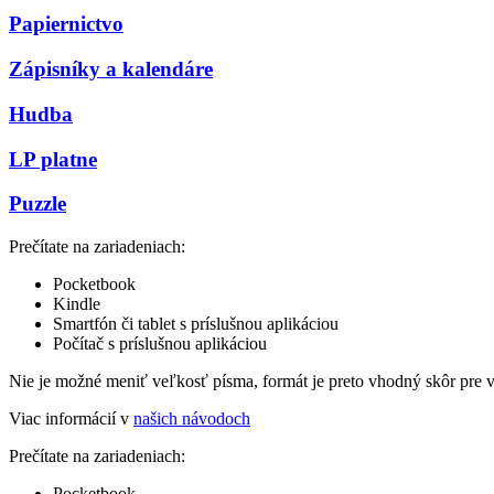
Papiernictvo
Zápisníky a kalendáre
Hudba
LP platne
Puzzle
Prečítate na zariadeniach:
Pocketbook
Kindle
Smartfón či tablet s príslušnou aplikáciou
Počítač s príslušnou aplikáciou
Nie je možné meniť veľkosť písma, formát je preto vhodný skôr pre 
Viac informácií v
našich návodoch
Prečítate na zariadeniach:
Pocketbook