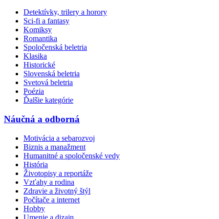
Detektívky, trilery a horory
Sci-fi a fantasy
Komiksy
Romantika
Spoločenská beletria
Klasika
Historické
Slovenská beletria
Svetová beletria
Poézia
Ďalšie kategórie
Náučná a odborná
Motivácia a sebarozvoj
Biznis a manažment
Humanitné a spoločenské vedy
História
Životopisy a reportáže
Vzťahy a rodina
Zdravie a životný štýl
Počítače a internet
Hobby
Umenie a dizajn