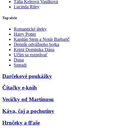
Táňa Keleová Vasilková
Lucinda Riley
Top série
Romantické úteky
Harry Potter
Kapitán Stein a Notár Barbarič
Denník odvážneho bojka
Krimi Dominika Dána
Učím sa rozprávať
Duna
Smradi
Darčekové poukážky
Čítačky e-kníh
Vecičky od Martinusu
Káva, čaj a pochutiny
Hrnčeky a fľaše