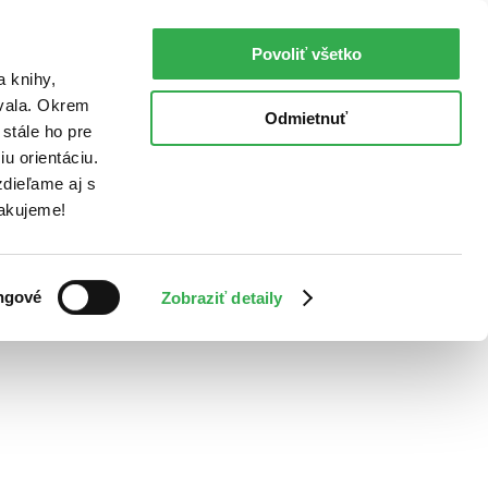
Povoliť všetko
a knihy,
ovala. Okrem
Odmietnuť
stále ho pre
u orientáciu.
dieľame aj s
Ďakujeme!
ngové
Zobraziť detaily