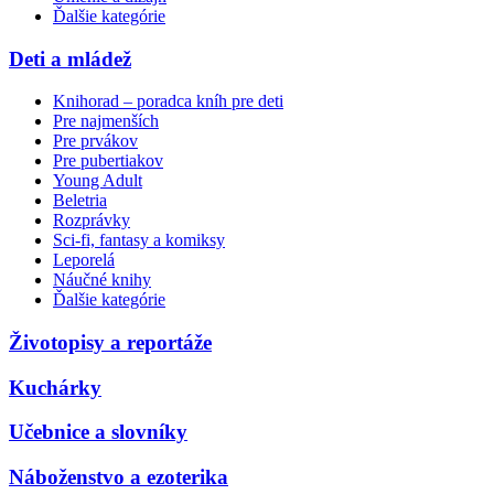
Ďalšie kategórie
Deti a mládež
Knihorad – poradca kníh pre deti
Pre najmenších
Pre prvákov
Pre pubertiakov
Young Adult
Beletria
Rozprávky
Sci-fi, fantasy a komiksy
Leporelá
Náučné knihy
Ďalšie kategórie
Životopisy a reportáže
Kuchárky
Učebnice a slovníky
Náboženstvo a ezoterika