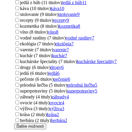
jedlá z húb (11 titulov)
jedlá z húb
11
káva (10 titulov)
káva
10
stolovanie (9 titulov)
stolovanie
9
recepty (9 titulov)
recepty
9
kozmetika (8 titulov)
kozmetika
8
víno (8 titulov)
víno
8
vodné rastliny (7 titulov)
vodné rastliny
7
ekológia (7 titulov)
ekológia
7
varenie (7 titulov)
varenie
7
kuchár (7 titulov)
kuchár
7
kuchárske špeciality (7 titulov)
kuchárske špeciality
7
drogy (6 titulov)
drogy
6
jedlá (6 titulov)
jedlá
6
pečenie (6 titulov)
pečenie
6
prírodná liečba (5 titulov)
prírodná liečba
5
superpotraviny (5 titulov)
superpotraviny
5
záhrady (4 tituly)
záhrady
4
ovocie (4 tituly)
ovocie
4
výživa (3 tituly)
výživa
3
krása (2 tituly)
krása
2
herbára (2 tituly)
herbára
2
Ďalšie možnosti