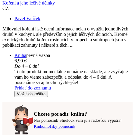
Koření a jeho léčivé účinky
CZ
Pavel Valíček
Milovníci koření jistě ocení informace nejen o využití jednotlivých
druhů v kuchyni, ale především o jejich léčivých účincích. Kromě
exotických druhů koření rostoucích v tropech a subtropech jsou v
publikaci zahrnuty i některé z těch, ...
Kniha
pevná väzba
6,90 €
Do 4 – 6 dní
Tento produkt momentálne nemáme na sklade, ale zvyčajne
vám ho vieme zabezpečiť a odoslať do 4 – 6 dní. A
posnažíme sa aj trochu rýchlejšie!
Pridať do zoznamu
Vložiť do košíka
Chcete poradiť knihu?
Náš pomocník Sherlock vám ju s radosťou vypátra!
Knihomoľský pomocník