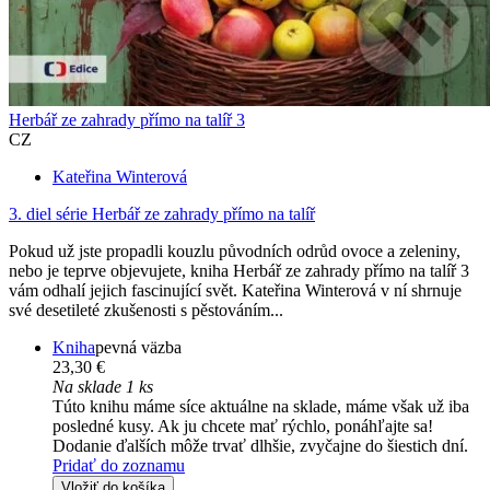
Herbář ze zahrady přímo na talíř 3
CZ
Kateřina Winterová
3. diel série
Herbář ze zahrady přímo na talíř
Pokud už jste propadli kouzlu původních odrůd ovoce a zeleniny,
nebo je teprve objevujete, kniha Herbář ze zahrady přímo na talíř 3
vám odhalí jejich fascinující svět. Kateřina Winterová v ní shrnuje
své desetileté zkušenosti s pěstováním...
Kniha
pevná väzba
23,30 €
Na sklade 1 ks
Túto knihu máme síce aktuálne na sklade, máme však už iba
posledné kusy. Ak ju chcete mať rýchlo, ponáhľajte sa!
Dodanie ďalších môže trvať dlhšie, zvyčajne do šiestich dní.
Pridať do zoznamu
Vložiť do košíka