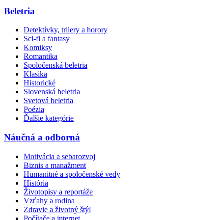
Beletria
Detektívky, trilery a horory
Sci-fi a fantasy
Komiksy
Romantika
Spoločenská beletria
Klasika
Historické
Slovenská beletria
Svetová beletria
Poézia
Ďalšie kategórie
Náučná a odborná
Motivácia a sebarozvoj
Biznis a manažment
Humanitné a spoločenské vedy
História
Životopisy a reportáže
Vzťahy a rodina
Zdravie a životný štýl
Počítače a internet