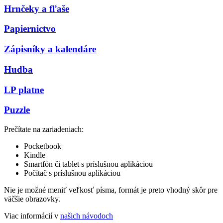
Hrnčeky a fľaše
Papiernictvo
Zápisníky a kalendáre
Hudba
LP platne
Puzzle
Prečítate na zariadeniach:
Pocketbook
Kindle
Smartfón či tablet s príslušnou aplikáciou
Počítač s príslušnou aplikáciou
Nie je možné meniť veľkosť písma, formát je preto vhodný skôr pre
väčšie obrazovky.
Viac informácií v
našich návodoch