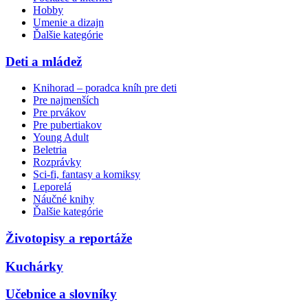
Hobby
Umenie a dizajn
Ďalšie kategórie
Deti a mládež
Knihorad – poradca kníh pre deti
Pre najmenších
Pre prvákov
Pre pubertiakov
Young Adult
Beletria
Rozprávky
Sci-fi, fantasy a komiksy
Leporelá
Náučné knihy
Ďalšie kategórie
Životopisy a reportáže
Kuchárky
Učebnice a slovníky