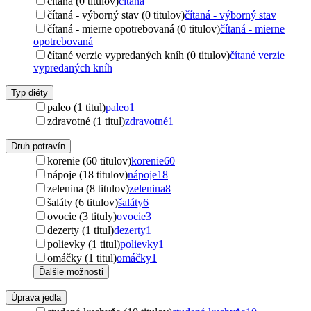
čítaná (0 titulov)
čítaná
čítaná - výborný stav (0 titulov)
čítaná - výborný stav
čítaná - mierne opotrebovaná (0 titulov)
čítaná - mierne
opotrebovaná
čítané verzie vypredaných kníh (0 titulov)
čítané verzie
vypredaných kníh
Typ diéty
paleo (1 titul)
paleo
1
zdravotné (1 titul)
zdravotné
1
Druh potravín
korenie (60 titulov)
korenie
60
nápoje (18 titulov)
nápoje
18
zelenina (8 titulov)
zelenina
8
šaláty (6 titulov)
šaláty
6
ovocie (3 tituly)
ovocie
3
dezerty (1 titul)
dezerty
1
polievky (1 titul)
polievky
1
omáčky (1 titul)
omáčky
1
Ďalšie možnosti
Úprava jedla