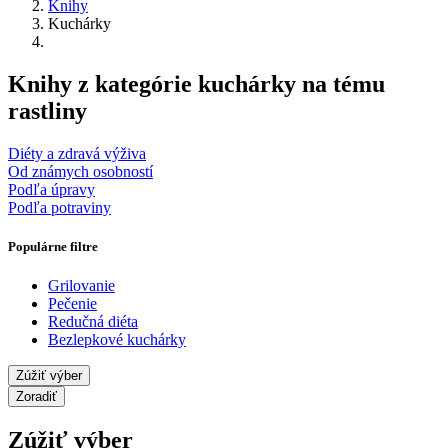
Knihy
Kuchárky
Knihy z kategórie kuchárky na tému
rastliny
Diéty a zdravá výživa
Od známych osobností
Podľa úpravy
Podľa potraviny
Populárne filtre
Grilovanie
Pečenie
Redučná diéta
Bezlepkové kuchárky
Zúžiť výber
Zoradiť
Zúžiť výber