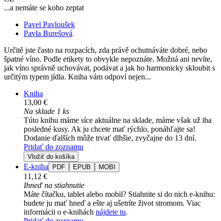
...a nemáte se koho zeptat
Pavel Pavloušek
Pavla Burešová
Určitě jste často na rozpacích, zda právě ochutnáváte dobré, nebo
špatné víno. Podle etikety to obvykle nepoznáte. Možná ani nevíte,
jak víno správně uchovávat, podávat a jak ho harmonicky skloubit s
určitým typem jídla. Kniha vám odpoví nejen...
Kniha
13,00 €
Na sklade 1 ks
Túto knihu máme síce aktuálne na sklade, máme však už iba
posledné kusy. Ak ju chcete mať rýchlo, ponáhľajte sa!
Dodanie ďalších môže trvať dlhšie, zvyčajne do 13 dní.
Pridať do zoznamu
Vložiť do košíka
E-kniha
PDF
EPUB
MOBI
11,12 €
Ihneď na stiahnutie
Máte čítačku, tablet alebo mobil? Stiahnite si do nich e-knihu:
budete ju mať hneď a ešte aj ušetríte život stromom. Viac
informácii o e-knihách
nájdete tu
.
Pridať do zoznamu