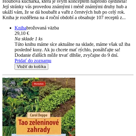
Houbová kuchařka, která je svým konceptem naprosto ojedinělá!
Její stránky vás provedou známými i méně známými druhy hub a
ukáží vám, že se dá houbařit a vařit z čerstvých hub po celý rok.
Kniha je rozdělena na 4 roční období a obsahuje 107 receptů z...
Kniha
brožovaná väzba
29,10 €
Na sklade 1 ks
Túto knihu máme síce aktuálne na sklade, máme však už iba
posledné kusy. Ak ju chcete mať rýchlo, ponáhľajte sa!
Dodanie ďalších môže trvať dlhšie, zvyčajne do 9 dní.
Pridať do zoznamu
Vložiť do košíka