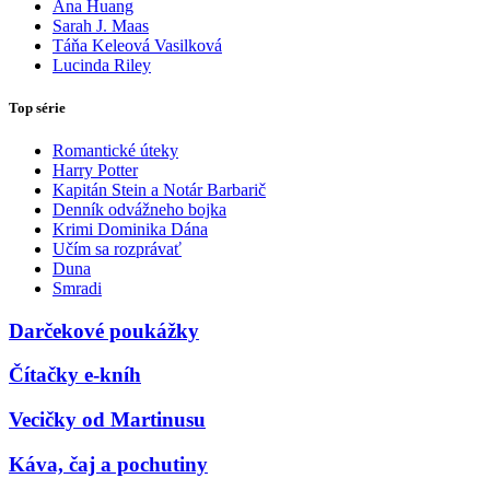
Ana Huang
Sarah J. Maas
Táňa Keleová Vasilková
Lucinda Riley
Top série
Romantické úteky
Harry Potter
Kapitán Stein a Notár Barbarič
Denník odvážneho bojka
Krimi Dominika Dána
Učím sa rozprávať
Duna
Smradi
Darčekové poukážky
Čítačky e-kníh
Vecičky od Martinusu
Káva, čaj a pochutiny