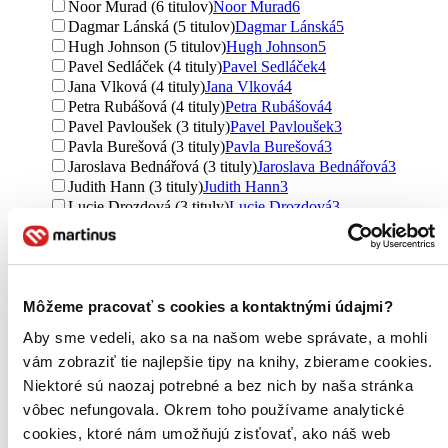
Noor Murad (6 titulov)
Noor Murad
6
Dagmar Lánská (5 titulov)
Dagmar Lánská
5
Hugh Johnson (5 titulov)
Hugh Johnson
5
Pavel Sedláček (4 tituly)
Pavel Sedláček
4
Jana Vlková (4 tituly)
Jana Vlková
4
Petra Rubášová (4 tituly)
Petra Rubášová
4
Pavel Pavloušek (3 tituly)
Pavel Pavloušek
3
Pavla Burešová (3 tituly)
Pavla Burešová
3
Jaroslava Bednářová (3 tituly)
Jaroslava Bednářová
3
Judith Hann (3 tituly)
Judith Hann
3
Lucie Drozdová (3 tituly)
Lucie Drozdová
3
Ivan Jablonský (2 tituly)
Ivan Jablonský
2
Oldřich Růžička (2 tituly)
Oldřich Růžička
2
Joachim Mayer (2 tituly)
Joachim Mayer
2
Reinhardt Hess (2 tituly)
Reinhardt Hess
2
Môžeme pracovať s cookies a kontaktnými údajmi?
Matthew Biggs (2 tituly)
Matthew Biggs
2
Klára Trnková (2 tituly)
Klára Trnková
2
Aby sme vedeli, ako sa na našom webe správate, a mohli
Hanka Synková (2 tituly)
Hanka Synková
2
vám zobraziť tie najlepšie tipy na knihy, zbierame cookies.
Jozef Augustín (2 tituly)
Jozef Augustín
2
Niektoré sú naozaj potrebné a bez nich by naša stránka
Jekka McVicarová (2 tituly)
Jekka McVicarová
2
Adam Gottlieb (2 tituly)
Adam Gottlieb
2
vôbec nefungovala. Okrem toho používame analytické
James F. Sheer (2 tituly)
James F. Sheer
2
cookies, ktoré nám umožňujú zisťovať, ako náš web
Blanka Jarošíková (2 tituly)
Blanka Jarošíková
2