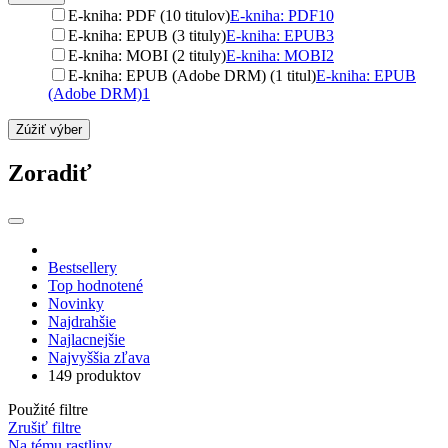
E-kniha: PDF (10 titulov)
E-kniha: PDF
10
E-kniha: EPUB (3 tituly)
E-kniha: EPUB
3
E-kniha: MOBI (2 tituly)
E-kniha: MOBI
2
E-kniha: EPUB (Adobe DRM) (1 titul)
E-kniha: EPUB
(Adobe DRM)
1
Zúžiť výber
Zoradiť
Bestsellery
Top hodnotené
Novinky
Najdrahšie
Najlacnejšie
Najvyššia zľava
149 produktov
Použité filtre
Zrušiť filtre
Na tému rastliny