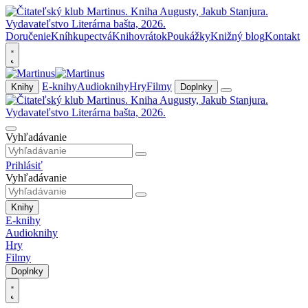
Doručenie
Kníhkupectvá
Knihovrátok
Poukážky
Knižný blog
Kontakt
E-knihy
Audioknihy
Hry
Filmy
Knihy
Doplnky
Vyhľadávanie
Prihlásiť
Vyhľadávanie
Knihy
E-knihy
Audioknihy
Hry
Filmy
Doplnky