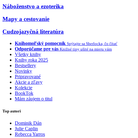
Náboženstvo a ezoterika
Mapy a cestovanie
Cudzojazyčná literatúra
Knihomoľský pomocník
Spýtajte sa Sherlocka, čo čítať
Odporúčame pre vás
Knižné tipy ušité na mieru vám
Všetky knihy
Knihy roka 2025
Bestsellery
Novinky
Pripravované
Akcie a zľavy
Kolekcie
BookTok
Mám záujem o titul
Top autori
Dominik Dán
Julie Caplin
Rebecca Yarros