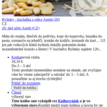
Bylinky - kuchařka z edice Apetit (20)
CZ
20. diel série
Apetit (CZ)
Máta do mojita, libeček do polévky, kopr do koprovky, bazalka do
pesta, rozmarýn na jehněčí, tymián do koláče, koriandr do kari… Už
jen pár voňavých lístků bylinek dokáže pokrmům dodat
nezaměnitelné kouzlo a šmrnc! V kuchařce Bylinky najdete 120...
Kniha
pevná väzba
18,10 €
Do 3 – 5 dní
Tento produkt momentálne nemáme na sklade, ale zvyčajne
vám ho vieme zabezpečiť a odoslať do 3 – 5 dní. A
posnažíme sa aj trochu rýchlejšie!
Pridať do zoznamu
Vložiť do košíka
Čítaná
výborný stav
Túto knihu sme vykúpili cez
Knihovrátok
a je vo
výbornom stave.
Rozdiel medzi touto knihou a novou by ste