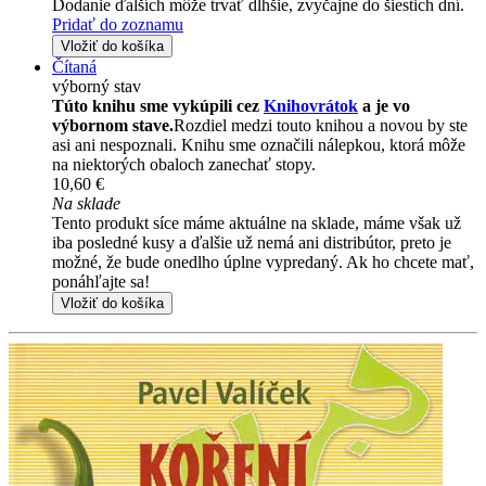
Dodanie ďalších môže trvať dlhšie, zvyčajne do šiestich dní.
Pridať do zoznamu
Vložiť do košíka
Čítaná
výborný stav
Túto knihu sme vykúpili cez
Knihovrátok
a je vo
výbornom stave.
Rozdiel medzi touto knihou a novou by ste
asi ani nespoznali. Knihu sme označili nálepkou, ktorá môže
na niektorých obaloch zanechať stopy.
10,60 €
Na sklade
Tento produkt síce máme aktuálne na sklade, máme však už
iba posledné kusy a ďalšie už nemá ani distribútor, preto je
možné, že bude onedlho úplne vypredaný. Ak ho chcete mať,
ponáhľajte sa!
Vložiť do košíka