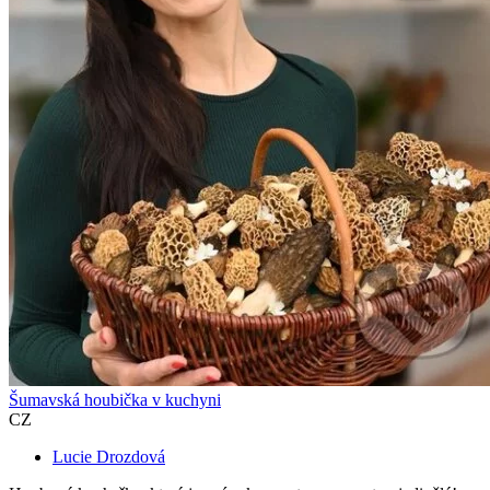
Šumavská houbička v kuchyni
CZ
Lucie Drozdová