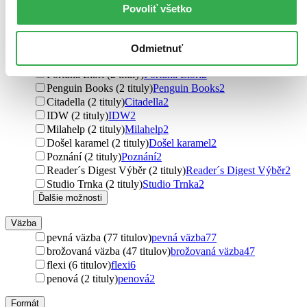
Eminent (3 tituly)
Eminent
3
Povoliť všetko
Profi Press (3 tituly)
Profi Press
3
Smart Press (2 tituly)
Smart Press
2
Pragma (2 tituly)
Pragma
2
Odmietnuť
Jota (2 tituly)
Jota
2
Fortuna Libri (2 tituly)
Fortuna Libri
2
Penguin Books (2 tituly)
Penguin Books
2
Citadella (2 tituly)
Citadella
2
IDW (2 tituly)
IDW
2
Milahelp (2 tituly)
Milahelp
2
Došel karamel (2 tituly)
Došel karamel
2
Poznání (2 tituly)
Poznání
2
Reader´s Digest Výběr (2 tituly)
Reader´s Digest Výběr
2
Studio Trnka (2 tituly)
Studio Trnka
2
Ďalšie možnosti
Väzba
pevná väzba (77 titulov)
pevná väzba
77
brožovaná väzba (47 titulov)
brožovaná väzba
47
flexi (6 titulov)
flexi
6
penová (2 tituly)
penová
2
Formát