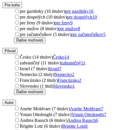
Pre koho
pre gazdinky (16 titulov)
pre gazdinky
16
pre dospelých (10 titulov)
pre dospelých
10
pre ženy (9 titulov)
pre ženy
9
pre mužov (8 titulov)
pre mužov
8
pre začiatočníkov (5 titulov)
pre začiatočníkov
5
Ďalšie možnosti
Pôvod
Česko (14 titulov)
Česko
14
zahraničný (11 titulov)
zahraničný
11
Izrael (7 titulov)
Izrael
7
Nemecko (2 tituly)
Nemecko
2
Francúzsko (2 tituly)
Francúzsko
2
Slovensko (1 titul)
Slovensko
1
Ďalšie možnosti
Autor
Anette Moldvaer (7 titulov)
Anette Moldvaer
7
Yotam Ottolenghi (7 titulov)
Yotam Ottolenghi
7
Andrea Rausch (6 titulov)
Andrea Rausch
6
Brigitte Lotz (6 titulov)
Brigitte Lotz
6