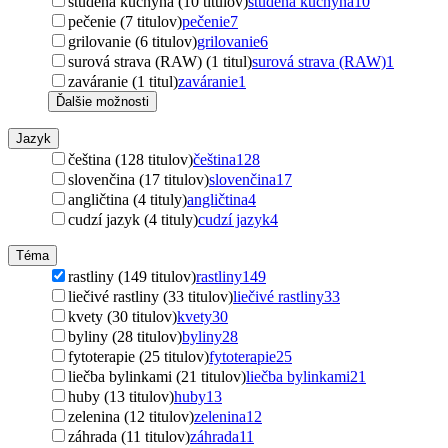
studená kuchyňa (10 titulov)
studená kuchyňa
10
pečenie (7 titulov)
pečenie
7
grilovanie (6 titulov)
grilovanie
6
surová strava (RAW) (1 titul)
surová strava (RAW)
1
zaváranie (1 titul)
zaváranie
1
Ďalšie možnosti
Jazyk
čeština (128 titulov)
čeština
128
slovenčina (17 titulov)
slovenčina
17
angličtina (4 tituly)
angličtina
4
cudzí jazyk (4 tituly)
cudzí jazyk
4
Téma
rastliny (149 titulov)
rastliny
149
liečivé rastliny (33 titulov)
liečivé rastliny
33
kvety (30 titulov)
kvety
30
byliny (28 titulov)
byliny
28
fytoterapie (25 titulov)
fytoterapie
25
liečba bylinkami (21 titulov)
liečba bylinkami
21
huby (13 titulov)
huby
13
zelenina (12 titulov)
zelenina
12
záhrada (11 titulov)
záhrada
11