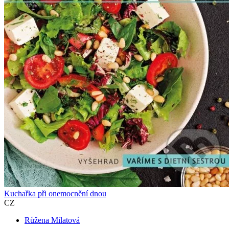
Kuchařka při onemocnění dnou
CZ
Růžena Milatová