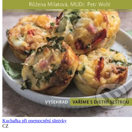
Kuchařka při onemocnění slinivky
CZ