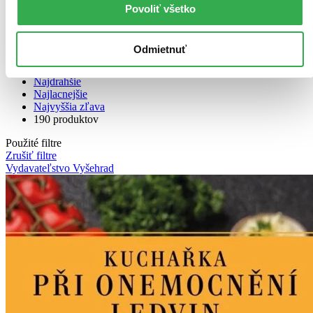
Povoliť všetko
Bestsellery
Odmietnuť
Top hodnotené
Novinky
Najdrahšie
Najlacnejšie
Najvyššia zľava
190 produktov
Použité filtre
Zrušiť filtre
Vydavateľstvo Vyšehrad