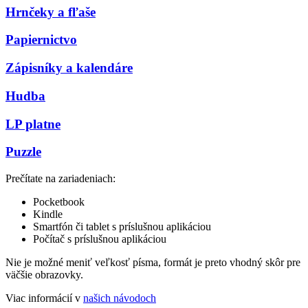
Hrnčeky a fľaše
Papiernictvo
Zápisníky a kalendáre
Hudba
LP platne
Puzzle
Prečítate na zariadeniach:
Pocketbook
Kindle
Smartfón či tablet s príslušnou aplikáciou
Počítač s príslušnou aplikáciou
Nie je možné meniť veľkosť písma, formát je preto vhodný skôr pre
väčšie obrazovky.
Viac informácií v
našich návodoch