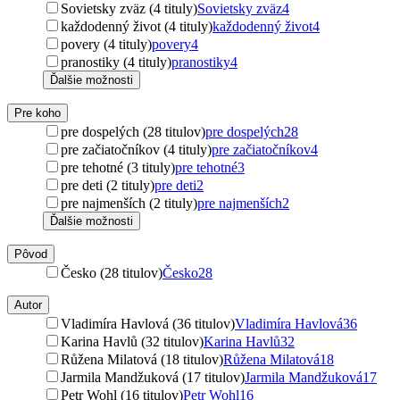
Sovietsky zväz (4 tituly)
Sovietsky zväz
4
každodenný život (4 tituly)
každodenný život
4
povery (4 tituly)
povery
4
pranostiky (4 tituly)
pranostiky
4
Ďalšie možnosti
Pre koho
pre dospelých (28 titulov)
pre dospelých
28
pre začiatočníkov (4 tituly)
pre začiatočníkov
4
pre tehotné (3 tituly)
pre tehotné
3
pre deti (2 tituly)
pre deti
2
pre najmenších (2 tituly)
pre najmenších
2
Ďalšie možnosti
Pôvod
Česko (28 titulov)
Česko
28
Autor
Vladimíra Havlová (36 titulov)
Vladimíra Havlová
36
Karina Havlů (32 titulov)
Karina Havlů
32
Růžena Milatová (18 titulov)
Růžena Milatová
18
Jarmila Mandžuková (17 titulov)
Jarmila Mandžuková
17
Petr Wohl (16 titulov)
Petr Wohl
16