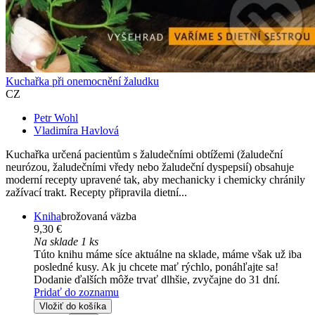
Kuchařka při onemocnění žaludku
CZ
Petr Wohl
Vladimíra Havlová
Kuchařka určená pacientům s žaludečními obtížemi (žaludeční
neurózou, žaludečními vředy nebo žaludeční dyspepsií) obsahuje
moderní recepty upravené tak, aby mechanicky i chemicky chránily
zažívací trakt. Recepty připravila dietní...
Kniha
brožovaná väzba
9,30 €
Na sklade 1 ks
Túto knihu máme síce aktuálne na sklade, máme však už iba
posledné kusy. Ak ju chcete mať rýchlo, ponáhľajte sa!
Dodanie ďalších môže trvať dlhšie, zvyčajne do 31 dní.
Pridať do zoznamu
Vložiť do košíka