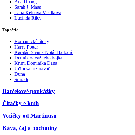
Ana Huang
Sarah J. Maas
Táňa Keleová Vasilková
Lucinda Riley
Top série
Romantické úteky
Harry Potter
Kapitán Stein a Notár Barbarič
Denník odvážneho bojka
Krimi Dominika Dána
Učím sa rozprávať
Duna
Smradi
Darčekové poukážky
Čítačky e-kníh
Vecičky od Martinusu
Káva, čaj a pochutiny