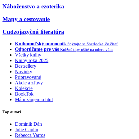
Náboženstvo a ezoterika
Mapy a cestovanie
Cudzojazyčná literatúra
Knihomoľský pomocník
Spýtajte sa Sherlocka, čo čítať
Odporúčame pre vás
Knižné tipy ušité na mieru vám
Všetky knihy
Knihy roka 2025
Bestsellery
Novinky
Pripravované
Akcie a zľavy
Kolekcie
BookTok
Mám záujem o titul
Top autori
Dominik Dán
Julie Caplin
Rebecca Yarros