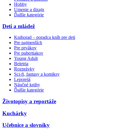
Hobby
Umenie a dizajn
Ďalšie kategórie
Deti a mládež
Knihorad – poradca kníh pre deti
Pre najmenších
Pre prvákov
Pre pubertiakov
Young Adult
Beletria
Rozprávky
Sci-fi, fantasy a komiksy
Leporelá
Náučné knihy
Ďalšie kategórie
Životopisy a reportáže
Kuchárky
Učebnice a slovníky