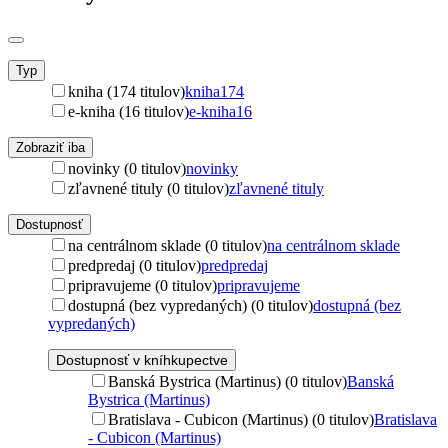
Typ
kniha (174 titulov)
kniha
174
e-kniha (16 titulov)
e-kniha
16
Zobraziť iba
novinky (0 titulov)
novinky
zľavnené tituly (0 titulov)
zľavnené tituly
Dostupnosť
na centrálnom sklade (0 titulov)
na centrálnom sklade
predpredaj (0 titulov)
predpredaj
pripravujeme (0 titulov)
pripravujeme
dostupná (bez vypredaných) (0 titulov)
dostupná (bez
vypredaných)
Dostupnosť v kníhkupectve
Banská Bystrica (Martinus) (0 titulov)
Banská
Bystrica (Martinus)
Bratislava - Cubicon (Martinus) (0 titulov)
Bratislava
- Cubicon (Martinus)