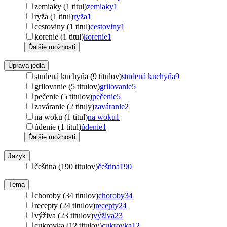
zemiaky (1 titul)
zemiaky
1
ryža (1 titul)
ryža
1
cestoviny (1 titul)
cestoviny
1
korenie (1 titul)
korenie
1
Ďalšie možnosti
Úprava jedla
studená kuchyňa (9 titulov)
studená kuchyňa
9
grilovanie (5 titulov)
grilovanie
5
pečenie (5 titulov)
pečenie
5
zaváranie (2 tituly)
zaváranie
2
na woku (1 titul)
na woku
1
údenie (1 titul)
údenie
1
Ďalšie možnosti
Jazyk
čeština (190 titulov)
čeština
190
Téma
choroby (34 titulov)
choroby
34
recepty (24 titulov)
recepty
24
výživa (23 titulov)
výživa
23
cukrovka (12 titulov)
cukrovka
12