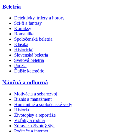
Beletria
Detektívky, trilery a horory
Sci-fi a fantasy
Komiksy
Romantika
Spoločenská beletria
Klasika
Historické
Slovenská beletria
Svetová beletria
Poézia
Ďalšie kategórie
Náučná a odborná
Motivácia a sebarozvoj
Biznis a manažment
Humanitné a spoločenské vedy
História
Životopisy a reportáže
Vzťahy a rodina
Zdravie a životný štýl
Počítače a internet