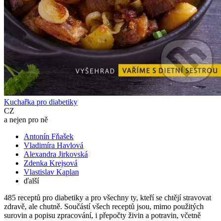
Kuchařka pro diabetiky
CZ
a nejen pro ně
Antonín Fňašek
Vladimíra Havlová
Alexandra Jirkovská
Zdenka Krejsová
Vlastislav Kaplan
ďalší
485 receptů pro diabetiky a pro všechny ty, kteří se chtějí stravovat
zdravě, ale chutně. Součástí všech receptů jsou, mimo použitých
surovin a popisu zpracování, i přepočty živin a potravin, včetně