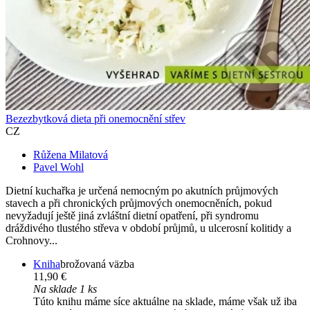
Bezezbytková dieta při onemocnění střev
CZ
Růžena Milatová
Pavel Wohl
Dietní kuchařka je určená nemocným po akutních průjmových
stavech a při chronických průjmových onemocněních, pokud
nevyžadují ještě jiná zvláštní dietní opatření, při syndromu
dráždivého tlustého střeva v období průjmů, u ulcerosní kolitidy a
Crohnovy...
Kniha
brožovaná väzba
11,90 €
Na sklade 1 ks
Túto knihu máme síce aktuálne na sklade, máme však už iba