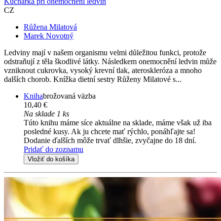
Kuchařka při onemocnění ledvin
CZ
Růžena Milatová
Marek Novotný
Ledviny mají v našem organismu velmi důležitou funkci, protože
odstraňují z těla škodlivé látky. Následkem onemocnění ledvin může
vzniknout cukrovka, vysoký krevní tlak, ateroskleróza a mnoho
dalších chorob. Knížka dietní sestry Růženy Milatové s...
Kniha
brožovaná väzba
10,40 €
Na sklade 1 ks
Túto knihu máme síce aktuálne na sklade, máme však už iba
posledné kusy. Ak ju chcete mať rýchlo, ponáhľajte sa!
Dodanie ďalších môže trvať dlhšie, zvyčajne do 18 dní.
Pridať do zoznamu
Vložiť do košíka