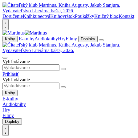
Doručenie
Kníhkupectvá
Knihovrátok
Poukážky
Knižný blog
Kontakt
E-knihy
Audioknihy
Hry
Filmy
Knihy
Doplnky
Vyhľadávanie
Prihlásiť
Vyhľadávanie
Knihy
E-knihy
Audioknihy
Hry
Filmy
Doplnky