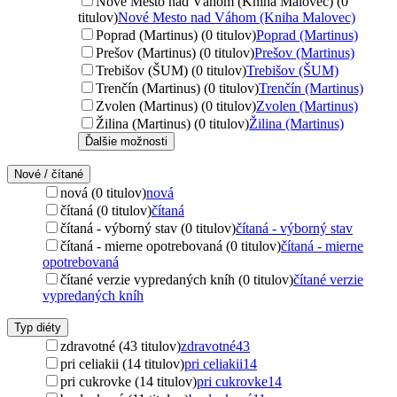
Nové Mesto nad Váhom (Kniha Malovec) (0
titulov)
Nové Mesto nad Váhom (Kniha Malovec)
Poprad (Martinus) (0 titulov)
Poprad (Martinus)
Prešov (Martinus) (0 titulov)
Prešov (Martinus)
Trebišov (ŠUM) (0 titulov)
Trebišov (ŠUM)
Trenčín (Martinus) (0 titulov)
Trenčín (Martinus)
Zvolen (Martinus) (0 titulov)
Zvolen (Martinus)
Žilina (Martinus) (0 titulov)
Žilina (Martinus)
Ďalšie možnosti
Nové / čítané
nová (0 titulov)
nová
čítaná (0 titulov)
čítaná
čítaná - výborný stav (0 titulov)
čítaná - výborný stav
čítaná - mierne opotrebovaná (0 titulov)
čítaná - mierne
opotrebovaná
čítané verzie vypredaných kníh (0 titulov)
čítané verzie
vypredaných kníh
Typ diéty
zdravotné (43 titulov)
zdravotné
43
pri celiakii (14 titulov)
pri celiakii
14
pri cukrovke (14 titulov)
pri cukrovke
14