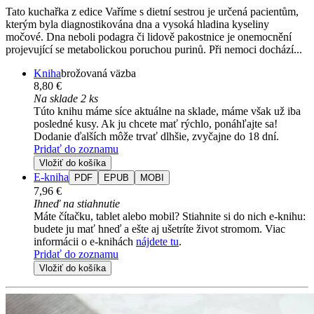
Tato kuchařka z edice Vaříme s dietní sestrou je určená pacientům,
kterým byla diagnostikována dna a vysoká hladina kyseliny
močové. Dna neboli podagra či lidově pakostnice je onemocnění
projevující se metabolickou poruchou purinů. Při nemoci dochází...
Kniha
brožovaná väzba
8,80 €
Na sklade 2 ks
Túto knihu máme síce aktuálne na sklade, máme však už iba
posledné kusy. Ak ju chcete mať rýchlo, ponáhľajte sa!
Dodanie ďalších môže trvať dlhšie, zvyčajne do 18 dní.
Pridať do zoznamu
Vložiť do košíka
E-kniha
PDF
EPUB
MOBI
7,96 €
Ihneď na stiahnutie
Máte čítačku, tablet alebo mobil? Stiahnite si do nich e-knihu:
budete ju mať hneď a ešte aj ušetríte život stromom. Viac
informácii o e-knihách
nájdete tu
.
Pridať do zoznamu
Vložiť do košíka