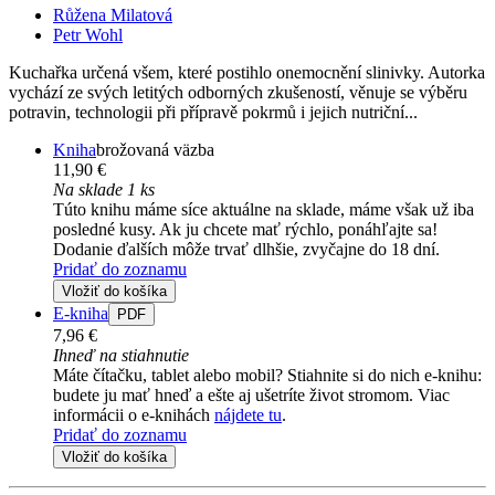
Růžena Milatová
Petr Wohl
Kuchařka určená všem, které postihlo onemocnění slinivky. Autorka
vychází ze svých letitých odborných zkušeností, věnuje se výběru
potravin, technologii při přípravě pokrmů i jejich nutriční...
Kniha
brožovaná väzba
11,90 €
Na sklade 1 ks
Túto knihu máme síce aktuálne na sklade, máme však už iba
posledné kusy. Ak ju chcete mať rýchlo, ponáhľajte sa!
Dodanie ďalších môže trvať dlhšie, zvyčajne do 18 dní.
Pridať do zoznamu
Vložiť do košíka
E-kniha
PDF
7,96 €
Ihneď na stiahnutie
Máte čítačku, tablet alebo mobil? Stiahnite si do nich e-knihu:
budete ju mať hneď a ešte aj ušetríte život stromom. Viac
informácii o e-knihách
nájdete tu
.
Pridať do zoznamu
Vložiť do košíka