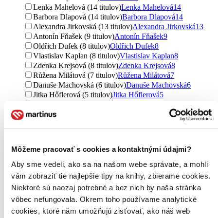
Lenka Mahelová (14 titulov)
Lenka Mahelová
14
Barbora Dlapová (14 titulov)
Barbora Dlapová
14
Alexandra Jirkovská (13 titulov)
Alexandra Jirkovská
13
Antonín Fňašek (9 titulov)
Antonín Fňašek
9
Oldřich Dufek (8 titulov)
Oldřich Dufek
8
Vlastislav Kaplan (8 titulov)
Vlastislav Kaplan
8
Zdenka Krejsová (8 titulov)
Zdenka Krejsová
8
Růžena Milátová (7 titulov)
Růžena Milátová
7
Danuše Machovská (6 titulov)
Danuše Machovská
6
Jitka Hőflerová (5 titulov)
Jitka Hőflerová
5
Ivanka Abrahamová (5 titulov)
Ivanka Abrahamová
5
Iva Chourová (5 titulov)
Iva Chourová
5
Josef Švejnoha (5 titulov)
Josef Švejnoha
5
Jarmila Teplíková (5 titulov)
Jarmila Teplíková
5
Pavel Kohout (4 tituly)
Pavel Kohout
4
Môžeme pracovať s cookies a kontaktnými údajmi?
Monika Vernerová (4 tituly)
Monika Vernerová
4
Lea Filipová (4 tituly)
Lea Filipová
4
Aby sme vedeli, ako sa na našom webe správate, a mohli
Pavel Drastich (4 tituly)
Pavel Drastich
4
vám zobraziť tie najlepšie tipy na knihy, zbierame cookies.
Jiřina Ullmannová (3 tituly)
Jiřina Ullmannová
3
Niektoré sú naozaj potrebné a bez nich by naša stránka
Jitka Suchá (3 tituly)
Jitka Suchá
3
vôbec nefungovala. Okrem toho používame analytické
Jáchym Švejnoha (3 tituly)
Jáchym Švejnoha
3
cookies, ktoré nám umožňujú zisťovať, ako náš web
Simona Kratochvílová (3 tituly)
Simona Kratochvílová
3