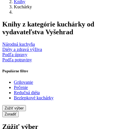
Knihy
Kuchárky
Knihy z kategórie kuchárky od
vydavateľstva Vyšehrad
Národná kuchyňa
Diéty a zdravá výživa
Podľa úpravy
Podľa potraviny
Populárne filtre
Grilovanie
Pečenie
Redučná diéta
Bezlepkové kuchárky
Zúžiť výber
Zoradiť
Zúžiť výber