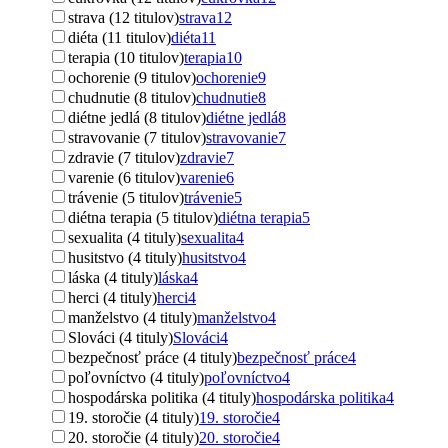
strava (12 titulov)
strava
12
diéta (11 titulov)
diéta
11
terapia (10 titulov)
terapia
10
ochorenie (9 titulov)
ochorenie
9
chudnutie (8 titulov)
chudnutie
8
diétne jedlá (8 titulov)
diétne jedlá
8
stravovanie (7 titulov)
stravovanie
7
zdravie (7 titulov)
zdravie
7
varenie (6 titulov)
varenie
6
trávenie (5 titulov)
trávenie
5
diétna terapia (5 titulov)
diétna terapia
5
sexualita (4 tituly)
sexualita
4
husitstvo (4 tituly)
husitstvo
4
láska (4 tituly)
láska
4
herci (4 tituly)
herci
4
manželstvo (4 tituly)
manželstvo
4
Slováci (4 tituly)
Slováci
4
bezpečnosť práce (4 tituly)
bezpečnosť práce
4
poľovníctvo (4 tituly)
poľovníctvo
4
hospodárska politika (4 tituly)
hospodárska politika
4
19. storočie (4 tituly)
19. storočie
4
20. storočie (4 tituly)
20. storočie
4