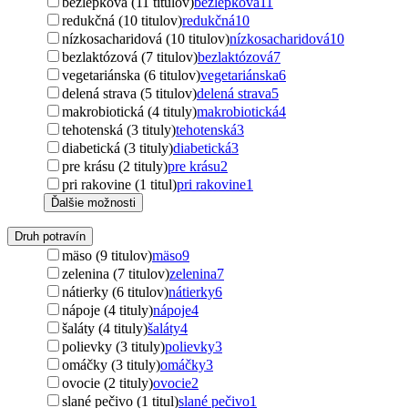
bezlepková (11 titulov)
bezlepková
11
redukčná (10 titulov)
redukčná
10
nízkosacharidová (10 titulov)
nízkosacharidová
10
bezlaktózová (7 titulov)
bezlaktózová
7
vegetariánska (6 titulov)
vegetariánska
6
delená strava (5 titulov)
delená strava
5
makrobiotická (4 tituly)
makrobiotická
4
tehotenská (3 tituly)
tehotenská
3
diabetická (3 tituly)
diabetická
3
pre krásu (2 tituly)
pre krásu
2
pri rakovine (1 titul)
pri rakovine
1
Ďalšie možnosti
Druh potravín
mäso (9 titulov)
mäso
9
zelenina (7 titulov)
zelenina
7
nátierky (6 titulov)
nátierky
6
nápoje (4 tituly)
nápoje
4
šaláty (4 tituly)
šaláty
4
polievky (3 tituly)
polievky
3
omáčky (3 tituly)
omáčky
3
ovocie (2 tituly)
ovocie
2
slané pečivo (1 titul)
slané pečivo
1