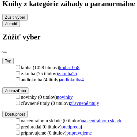
Knihy z kategórie záhady a paranormálne 
Zúžiť výber
Zoradiť
Zúžiť výber
Typ
kniha (1058 titulov)
kniha
1058
e-kniha (55 titulov)
e-kniha
55
audiokniha (4 tituly)
audiokniha
4
Zobraziť iba
novinky (0 titulov)
novinky
zľavnené tituly (0 titulov)
zľavnené tituly
Dostupnosť
na centrálnom sklade (0 titulov)
na centrálnom sklade
predpredaj (0 titulov)
predpredaj
pripravujeme (0 titulov)
pripravujeme