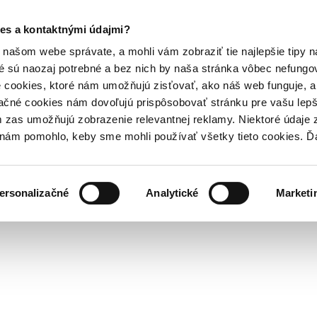
es a kontaktnými údajmi?
našom webe správate, a mohli vám zobraziť tie najlepšie tipy n
é sú naozaj potrebné a bez nich by naša stránka vôbec nefung
 cookies, ktoré nám umožňujú zisťovať, ako náš web funguje, a 
ačné cookies nám dovoľujú prispôsobovať stránku pre vašu lepši
zas umožňujú zobrazenie relevantnej reklamy. Niektoré údaje z
y nám pomohlo, keby sme mohli používať všetky tieto cookies. 
ersonalizačné
Analytické
Marketi