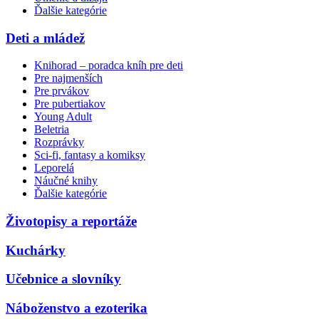
Ďalšie kategórie
Deti a mládež
Knihorad – poradca kníh pre deti
Pre najmenších
Pre prvákov
Pre pubertiakov
Young Adult
Beletria
Rozprávky
Sci-fi, fantasy a komiksy
Leporelá
Náučné knihy
Ďalšie kategórie
Životopisy a reportáže
Kuchárky
Učebnice a slovníky
Náboženstvo a ezoterika