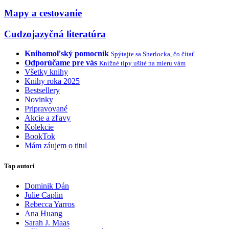
Mapy a cestovanie
Cudzojazyčná literatúra
Knihomoľský pomocník
Spýtajte sa Sherlocka, čo čítať
Odporúčame pre vás
Knižné tipy ušité na mieru vám
Všetky knihy
Knihy roka 2025
Bestsellery
Novinky
Pripravované
Akcie a zľavy
Kolekcie
BookTok
Mám záujem o titul
Top autori
Dominik Dán
Julie Caplin
Rebecca Yarros
Ana Huang
Sarah J. Maas