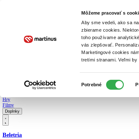
Doručenie
Kníhkupectvá
Knihovrátok
Poukážky
Knižný blog
Kontakt
Môžeme pracovať s cooki
Aby sme vedeli, ako sa na 
zbierame cookies. Niektor
E-knihy
Audioknihy
Hry
Filmy
Knihy
Doplnky
toho používame analytické
vás zlepšovať. Personaliz
Vyhľadávanie
Marketingové cookies nám 
tretími stranami. Veľmi b
Prihlásiť
Vyhľadávanie
Výber
Knihy
Potrebné
P
súhlasu
E-knihy
Audioknihy
Hry
Filmy
Doplnky
Beletria