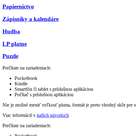
Papiernictvo
Zápisníky a kalendáre
Hudba
LP platne
Puzzle
Prečítate na zariadeniach:
Pocketbook
Kindle
Smartfón či tablet s príslušnou aplikáciou
Počítač s príslušnou aplikáciou
Nie je možné meniť veľkosť písma, formát je preto vhodný skôr pre 
Viac informácií v
našich návodoch
Prečítate na zariadeniach:
Pocketbook