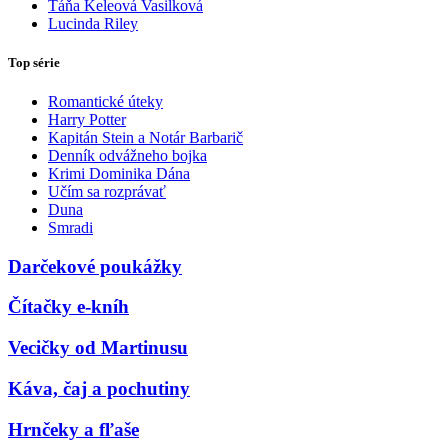
Táňa Keleová Vasilková
Lucinda Riley
Top série
Romantické úteky
Harry Potter
Kapitán Stein a Notár Barbarič
Denník odvážneho bojka
Krimi Dominika Dána
Učím sa rozprávať
Duna
Smradi
Darčekové poukážky
Čítačky e-kníh
Vecičky od Martinusu
Káva, čaj a pochutiny
Hrnčeky a fľaše