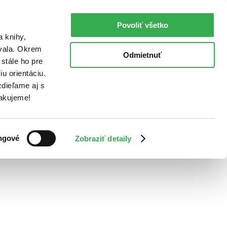
Povoliť všetko
a knihy,
ovala. Okrem
Odmietnuť
stále ho pre
u orientáciu.
dieľame aj s
Ďakujeme!
ngové
Zobraziť detaily