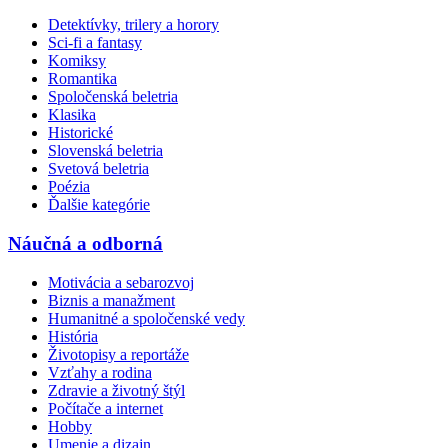
Detektívky, trilery a horory
Sci-fi a fantasy
Komiksy
Romantika
Spoločenská beletria
Klasika
Historické
Slovenská beletria
Svetová beletria
Poézia
Ďalšie kategórie
Náučná a odborná
Motivácia a sebarozvoj
Biznis a manažment
Humanitné a spoločenské vedy
História
Životopisy a reportáže
Vzťahy a rodina
Zdravie a životný štýl
Počítače a internet
Hobby
Umenie a dizajn