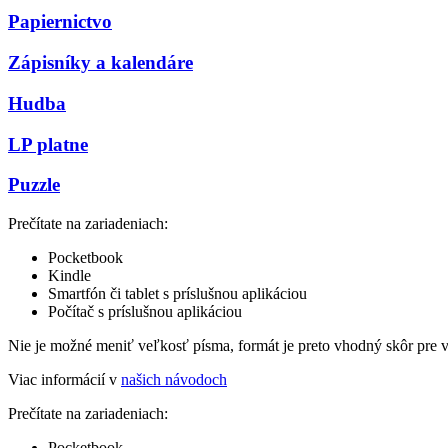
Papiernictvo
Zápisníky a kalendáre
Hudba
LP platne
Puzzle
Prečítate na zariadeniach:
Pocketbook
Kindle
Smartfón či tablet s príslušnou aplikáciou
Počítač s príslušnou aplikáciou
Nie je možné meniť veľkosť písma, formát je preto vhodný skôr pre 
Viac informácií v
našich návodoch
Prečítate na zariadeniach:
Pocketbook