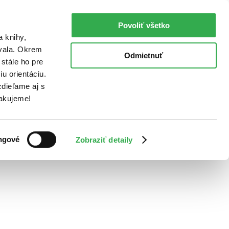
Povoliť všetko
a knihy,
ovala. Okrem
Odmietnuť
stále ho pre
u orientáciu.
dieľame aj s
Ďakujeme!
ngové
Zobraziť detaily