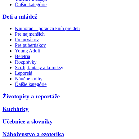
Ďalšie kategórie
Deti a mládež
Knihorad – poradca kníh pre deti
Pre najmenších
Pre prvákov
Pre pubertiakov
Young Adult
Beletria
Rozprávky
Sci-fi, fantasy a komiksy
Leporelá
Náučné knihy
Ďalšie kategórie
Životopisy a reportáže
Kuchárky
Učebnice a slovníky
Náboženstvo a ezoterika