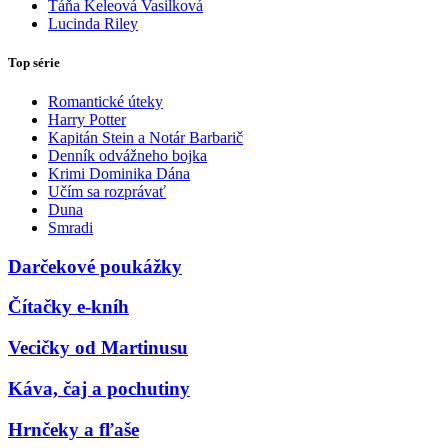
Táňa Keleová Vasilková
Lucinda Riley
Top série
Romantické úteky
Harry Potter
Kapitán Stein a Notár Barbarič
Denník odvážneho bojka
Krimi Dominika Dána
Učím sa rozprávať
Duna
Smradi
Darčekové poukážky
Čítačky e-kníh
Vecičky od Martinusu
Káva, čaj a pochutiny
Hrnčeky a fľaše