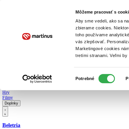
Doručenie
Kníhkupectvá
Knihovrátok
Poukážky
Knižný blog
Kontakt
Môžeme pracovať s cooki
Aby sme vedeli, ako sa na 
zbierame cookies. Niektor
E-knihy
Audioknihy
Hry
Filmy
Knihy
Doplnky
toho používame analytické
vás zlepšovať. Personaliz
Vyhľadávanie
Marketingové cookies nám 
tretími stranami. Veľmi b
Prihlásiť
Vyhľadávanie
Výber
Knihy
Potrebné
P
súhlasu
E-knihy
Audioknihy
Hry
Filmy
Doplnky
Beletria