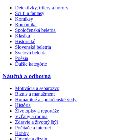
Detektívky, trilery a horory
Sci-fi a fantasy
Komiksy
Romantika
Spoločenská beletria
Klasika
Historické
Slovenská beletria
Svetová beletria
Poézia
Ďalšie kategórie
Náučná a odborná
Motivácia a sebarozvoj
Biznis a manažment
Humanitné a spoločenské vedy
História
Životopisy a reportáže
Vzťahy a rodina
Zdravie a životný štýl
Počítače a internet
Hobby
Umenie a dizajn