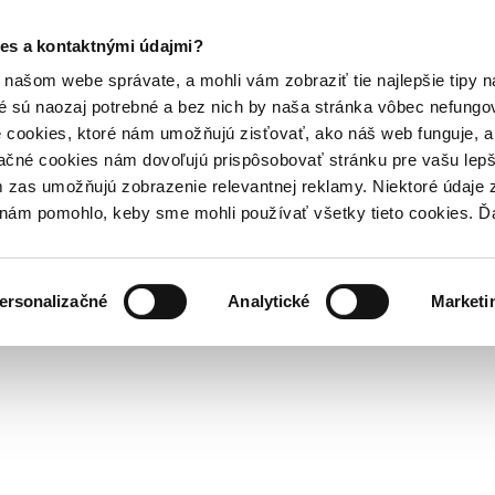
es a kontaktnými údajmi?
našom webe správate, a mohli vám zobraziť tie najlepšie tipy n
é sú naozaj potrebné a bez nich by naša stránka vôbec nefung
 cookies, ktoré nám umožňujú zisťovať, ako náš web funguje, a 
ačné cookies nám dovoľujú prispôsobovať stránku pre vašu lepši
zas umožňujú zobrazenie relevantnej reklamy. Niektoré údaje z
y nám pomohlo, keby sme mohli používať všetky tieto cookies. 
ersonalizačné
Analytické
Marketi