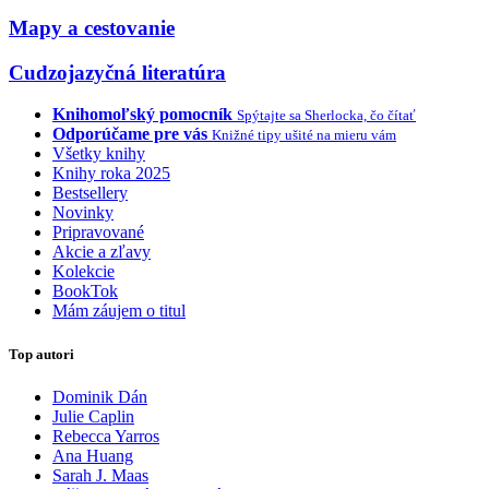
Mapy a cestovanie
Cudzojazyčná literatúra
Knihomoľský pomocník
Spýtajte sa Sherlocka, čo čítať
Odporúčame pre vás
Knižné tipy ušité na mieru vám
Všetky knihy
Knihy roka 2025
Bestsellery
Novinky
Pripravované
Akcie a zľavy
Kolekcie
BookTok
Mám záujem o titul
Top autori
Dominik Dán
Julie Caplin
Rebecca Yarros
Ana Huang
Sarah J. Maas