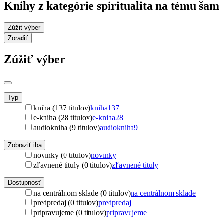
Knihy z kategórie spiritualita na tému ša
Zúžiť výber
Zoradiť
Zúžiť výber
Typ
kniha (137 titulov)
kniha
137
e-kniha (28 titulov)
e-kniha
28
audiokniha (9 titulov)
audiokniha
9
Zobraziť iba
novinky (0 titulov)
novinky
zľavnené tituly (0 titulov)
zľavnené tituly
Dostupnosť
na centrálnom sklade (0 titulov)
na centrálnom sklade
predpredaj (0 titulov)
predpredaj
pripravujeme (0 titulov)
pripravujeme