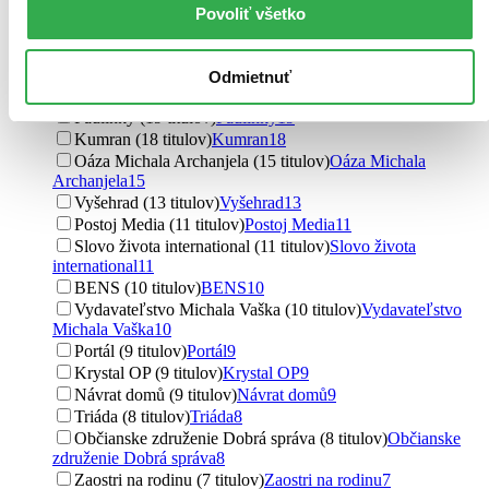
Redemptoristi - Slovo medzi nami (35
Povoliť všetko
titulov)
Redemptoristi - Slovo medzi nami
35
Don Bosco (34 titulov)
Don Bosco
34
Cesta (24 titulov)
Cesta
24
Odmietnuť
Nové mesto (21 titulov)
Nové mesto
21
Paulínky (19 titulov)
Paulínky
19
Kumran (18 titulov)
Kumran
18
Oáza Michala Archanjela (15 titulov)
Oáza Michala
Archanjela
15
Vyšehrad (13 titulov)
Vyšehrad
13
Postoj Media (11 titulov)
Postoj Media
11
Slovo života international (11 titulov)
Slovo života
international
11
BENS (10 titulov)
BENS
10
Vydavateľstvo Michala Vaška (10 titulov)
Vydavateľstvo
Michala Vaška
10
Portál (9 titulov)
Portál
9
Krystal OP (9 titulov)
Krystal OP
9
Návrat domů (9 titulov)
Návrat domů
9
Triáda (8 titulov)
Triáda
8
Občianske združenie Dobrá správa (8 titulov)
Občianske
združenie Dobrá správa
8
Zaostri na rodinu (7 titulov)
Zaostri na rodinu
7