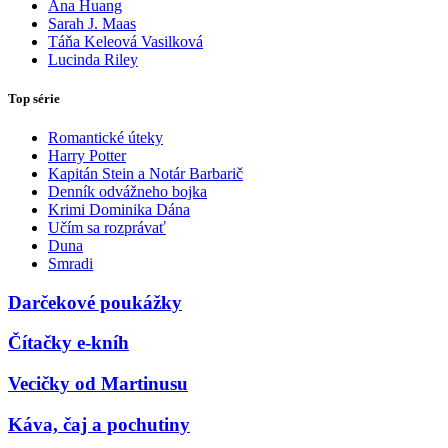
Ana Huang
Sarah J. Maas
Táňa Keleová Vasilková
Lucinda Riley
Top série
Romantické úteky
Harry Potter
Kapitán Stein a Notár Barbarič
Denník odvážneho bojka
Krimi Dominika Dána
Učím sa rozprávať
Duna
Smradi
Darčekové poukážky
Čítačky e-kníh
Vecičky od Martinusu
Káva, čaj a pochutiny