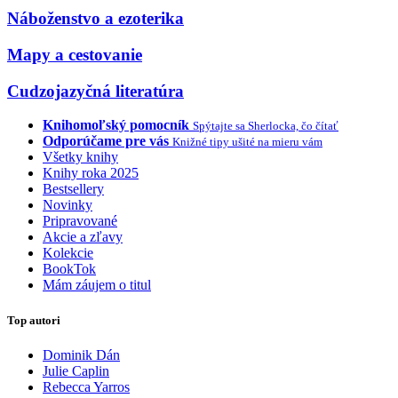
Náboženstvo a ezoterika
Mapy a cestovanie
Cudzojazyčná literatúra
Knihomoľský pomocník
Spýtajte sa Sherlocka, čo čítať
Odporúčame pre vás
Knižné tipy ušité na mieru vám
Všetky knihy
Knihy roka 2025
Bestsellery
Novinky
Pripravované
Akcie a zľavy
Kolekcie
BookTok
Mám záujem o titul
Top autori
Dominik Dán
Julie Caplin
Rebecca Yarros