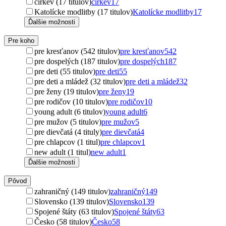
cirkev (17 titulov)
cirkev
17
Katolícke modlitby (17 titulov)
Katolícke modlitby
17
Ďalšie možnosti
Pre koho
pre kresťanov (542 titulov)
pre kresťanov
542
pre dospelých (187 titulov)
pre dospelých
187
pre deti (55 titulov)
pre deti
55
pre deti a mládež (32 titulov)
pre deti a mládež
32
pre ženy (19 titulov)
pre ženy
19
pre rodičov (10 titulov)
pre rodičov
10
young adult (6 titulov)
young adult
6
pre mužov (5 titulov)
pre mužov
5
pre dievčatá (4 tituly)
pre dievčatá
4
pre chlapcov (1 titul)
pre chlapcov
1
new adult (1 titul)
new adult
1
Ďalšie možnosti
Pôvod
zahraničný (149 titulov)
zahraničný
149
Slovensko (139 titulov)
Slovensko
139
Spojené štáty (63 titulov)
Spojené štáty
63
Česko (58 titulov)
Česko
58