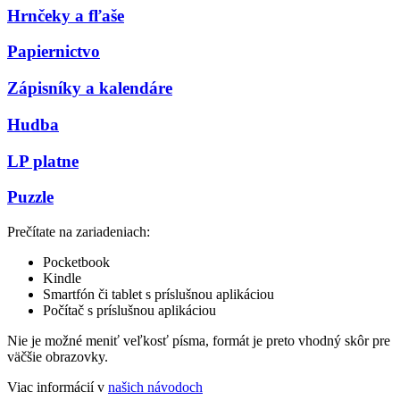
Hrnčeky a fľaše
Papiernictvo
Zápisníky a kalendáre
Hudba
LP platne
Puzzle
Prečítate na zariadeniach:
Pocketbook
Kindle
Smartfón či tablet s príslušnou aplikáciou
Počítač s príslušnou aplikáciou
Nie je možné meniť veľkosť písma, formát je preto vhodný skôr pre
väčšie obrazovky.
Viac informácií v
našich návodoch