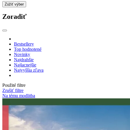
Zúžiť výber
Zoradiť
Bestsellery
Top hodnotené
Novinky
Najdrahšie
Najlacnejšie
Najvyššia zľava
Použité filtre
Zrušiť filtre
Na tému modlitba