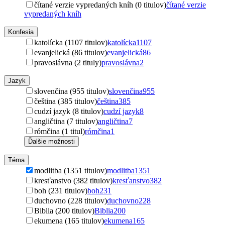
čítané verzie vypredaných kníh (0 titulov)
čítané verzie
vypredaných kníh
Konfesia
katolícka (1107 titulov)
katolícka
1107
evanjelická (86 titulov)
evanjelická
86
pravoslávna (2 tituly)
pravoslávna
2
Jazyk
slovenčina (955 titulov)
slovenčina
955
čeština (385 titulov)
čeština
385
cudzí jazyk (8 titulov)
cudzí jazyk
8
angličtina (7 titulov)
angličtina
7
rómčina (1 titul)
rómčina
1
Ďalšie možnosti
Téma
modlitba (1351 titulov)
modlitba
1351
kresťanstvo (382 titulov)
kresťanstvo
382
boh (231 titulov)
boh
231
duchovno (228 titulov)
duchovno
228
Biblia (200 titulov)
Biblia
200
ekumena (165 titulov)
ekumena
165