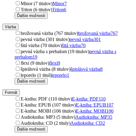
Minor (7 titulov)
Minor
7
Triton (6 titulov)
Triton
6
Ďalšie možnosti
Väzba
brožovaná väzba (767 titulov)
brožovaná väzba
767
pevná väzba (301 titulov)
pevná väzba
301
šitá väzba (70 titulov)
šitá väzba
70
pevná väzba s prebalom (19 titulov)
pevná väzba s
prebalom
19
flexi (9 titulov)
flexi
9
špirálová väzba (8 titulov)
špirálová väzba
8
leporelo (1 titul)
leporelo
1
Ďalšie možnosti
Formát
E-kniha: PDF (110 titulov)
E-kniha: PDF
110
E-kniha: EPUB (107 titulov)
E-kniha: EPUB
107
E-kniha: MOBI (106 titulov)
E-kniha: MOBI
106
Audiokniha: MP3 (5 titulov)
Audiokniha: MP3
5
Audiokniha: CD (2 tituly)
Audiokniha: CD
2
Ďalšie možnosti