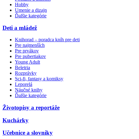
Hobby
Umenie a dizajn
Ďalšie kategórie
Deti a mládež
Knihorad – poradca kníh pre deti
Pre najmenších
Pre prvákov
Pre pubertiakov
Young Adult
Beletria
Rozprávky
Sci-fi, fantasy a komiksy
Leporelá
Náučné knihy
Ďalšie kategórie
Životopisy a reportáže
Kuchárky
Učebnice a slovníky