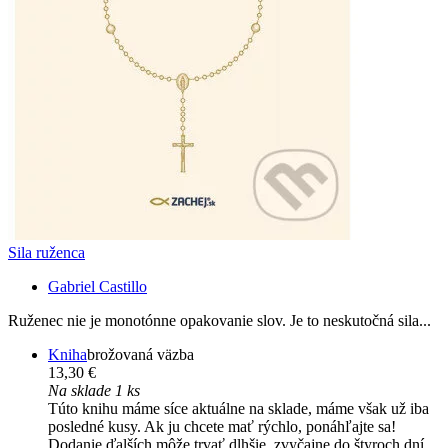
Sila ruženca
Gabriel Castillo
Ruženec nie je monotónne opakovanie slov. Je to neskutočná sila...
Kniha
brožovaná väzba
13,30 €
Na sklade 1 ks
Túto knihu máme síce aktuálne na sklade, máme však už iba
posledné kusy. Ak ju chcete mať rýchlo, ponáhľajte sa!
Dodanie ďalších môže trvať dlhšie, zvyčajne do štyroch dní.