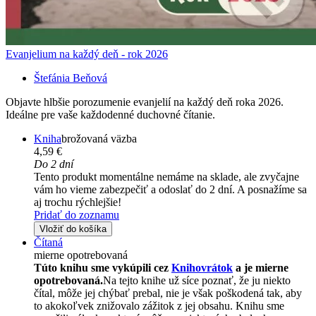
Evanjelium na každý deň - rok 2026
Štefánia Beňová
Objavte hlbšie porozumenie evanjelií na každý deň roka 2026.
Ideálne pre vaše každodenné duchovné čítanie.
Kniha
brožovaná väzba
4,59 €
Do 2 dní
Tento produkt momentálne nemáme na sklade, ale zvyčajne
vám ho vieme zabezpečiť a odoslať do 2 dní. A posnažíme sa
aj trochu rýchlejšie!
Pridať do zoznamu
Vložiť do košíka
Čítaná
mierne opotrebovaná
Túto knihu sme vykúpili cez
Knihovrátok
a je mierne
opotrebovaná.
Na tejto knihe už síce poznať, že ju niekto
čítal, môže jej chýbať prebal, nie je však poškodená tak, aby
to akokoľvek znižovalo zážitok z jej obsahu. Knihu sme