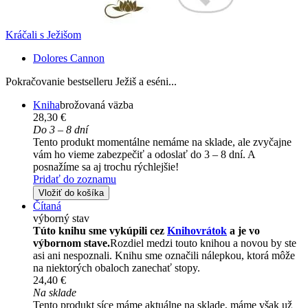
Kráčali s Ježišom
Dolores Cannon
Pokračovanie bestselleru Ježiš a eséni...
Kniha
brožovaná väzba
28,30 €
Do 3 – 8 dní
Tento produkt momentálne nemáme na sklade, ale zvyčajne
vám ho vieme zabezpečiť a odoslať do 3 – 8 dní. A
posnažíme sa aj trochu rýchlejšie!
Pridať do zoznamu
Vložiť do košíka
Čítaná
výborný stav
Túto knihu sme vykúpili cez
Knihovrátok
a je vo
výbornom stave.
Rozdiel medzi touto knihou a novou by ste
asi ani nespoznali. Knihu sme označili nálepkou, ktorá môže
na niektorých obaloch zanechať stopy.
24,40 €
Na sklade
Tento produkt síce máme aktuálne na sklade, máme však už