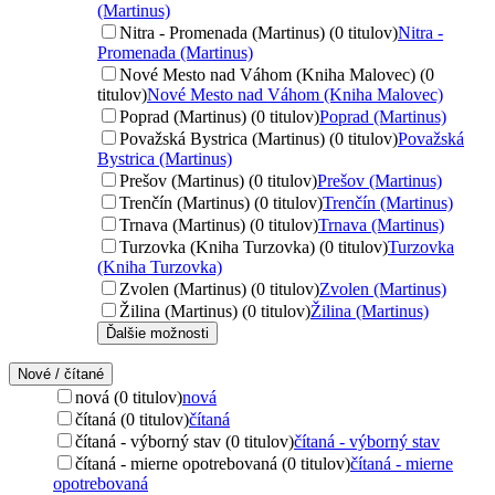
(Martinus)
Nitra - Promenada (Martinus) (0 titulov)
Nitra -
Promenada (Martinus)
Nové Mesto nad Váhom (Kniha Malovec) (0
titulov)
Nové Mesto nad Váhom (Kniha Malovec)
Poprad (Martinus) (0 titulov)
Poprad (Martinus)
Považská Bystrica (Martinus) (0 titulov)
Považská
Bystrica (Martinus)
Prešov (Martinus) (0 titulov)
Prešov (Martinus)
Trenčín (Martinus) (0 titulov)
Trenčín (Martinus)
Trnava (Martinus) (0 titulov)
Trnava (Martinus)
Turzovka (Kniha Turzovka) (0 titulov)
Turzovka
(Kniha Turzovka)
Zvolen (Martinus) (0 titulov)
Zvolen (Martinus)
Žilina (Martinus) (0 titulov)
Žilina (Martinus)
Ďalšie možnosti
Nové / čítané
nová (0 titulov)
nová
čítaná (0 titulov)
čítaná
čítaná - výborný stav (0 titulov)
čítaná - výborný stav
čítaná - mierne opotrebovaná (0 titulov)
čítaná - mierne
opotrebovaná