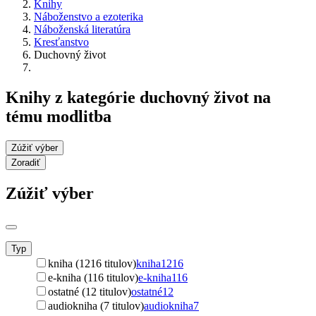
Knihy
Náboženstvo a ezoterika
Náboženská literatúra
Kresťanstvo
Duchovný život
Knihy z kategórie duchovný život na
tému modlitba
Zúžiť výber
Zoradiť
Zúžiť výber
Typ
kniha (1216 titulov)
kniha
1216
e-kniha (116 titulov)
e-kniha
116
ostatné (12 titulov)
ostatné
12
audiokniha (7 titulov)
audiokniha
7