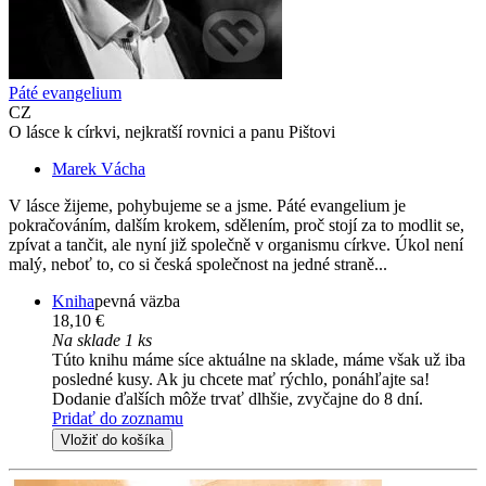
Páté evangelium
CZ
O lásce k církvi, nejkratší rovnici a panu Pištovi
Marek Vácha
V lásce žijeme, pohybujeme se a jsme. Páté evangelium je
pokračováním, dalším krokem, sdělením, proč stojí za to modlit se,
zpívat a tančit, ale nyní již společně v organismu církve. Úkol není
malý, neboť to, co si česká společnost na jedné straně...
Kniha
pevná väzba
18,10 €
Na sklade 1 ks
Túto knihu máme síce aktuálne na sklade, máme však už iba
posledné kusy. Ak ju chcete mať rýchlo, ponáhľajte sa!
Dodanie ďalších môže trvať dlhšie, zvyčajne do 8 dní.
Pridať do zoznamu
Vložiť do košíka