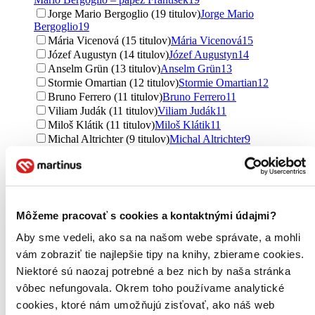
Jorge Mario Bergoglio (19 titulov)
Jorge Mario
Bergoglio
19
Mária Vicenová (15 titulov)
Mária Vicenová
15
Józef Augustyn (14 titulov)
Józef Augustyn
14
Anselm Grün (13 titulov)
Anselm Grün
13
Stormie Omartian (12 titulov)
Stormie Omartian
12
Bruno Ferrero (11 titulov)
Bruno Ferrero
11
Viliam Judák (11 titulov)
Viliam Judák
11
Miloš Klátik (11 titulov)
Miloš Klátik
11
Michal Altrichter (9 titulov)
Michal Altrichter
9
Juraj Pigula (9 titulov)
Juraj Pigula
9
Jorge Boronat (9 titulov)
Jorge Boronat
9
Tomáš Špidlík (8 titulov)
Tomáš Špidlík
8
Max Lucado (8 titulov)
Max Lucado
8
Josef Hlouch (8 titulov)
Josef Hlouch
8
Môžeme pracovať s cookies a kontaktnými údajmi?
Jacques Philippe (8 titulov)
Jacques Philippe
8
Štefánia Beňová (8 titulov)
Štefánia Beňová
8
Aby sme vedeli, ako sa na našom webe správate, a mohli
Kateřina Lachmanová (7 titulov)
Kateřina Lachmanová
7
vám zobraziť tie najlepšie tipy na knihy, zbierame cookies.
James Martin (7 titulov)
James Martin
7
Niektoré sú naozaj potrebné a bez nich by naša stránka
Marián Sivoň (7 titulov)
Marián Sivoň
7
vôbec nefungovala. Okrem toho používame analytické
Hope Lyda (7 titulov)
Hope Lyda
7
cookies, ktoré nám umožňujú zisťovať, ako náš web
Angelo Scarano (6 titulov)
Angelo Scarano
6