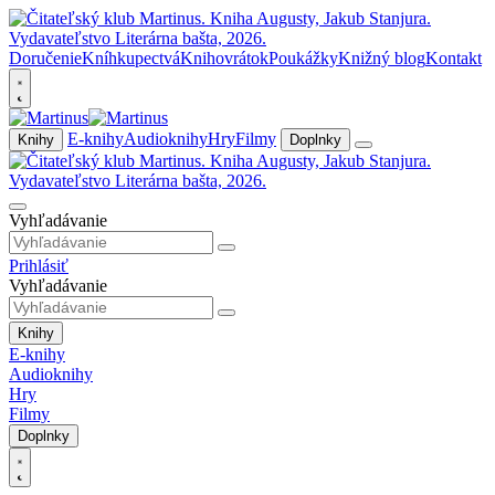
Doručenie
Kníhkupectvá
Knihovrátok
Poukážky
Knižný blog
Kontakt
E-knihy
Audioknihy
Hry
Filmy
Knihy
Doplnky
Vyhľadávanie
Prihlásiť
Vyhľadávanie
Knihy
E-knihy
Audioknihy
Hry
Filmy
Doplnky