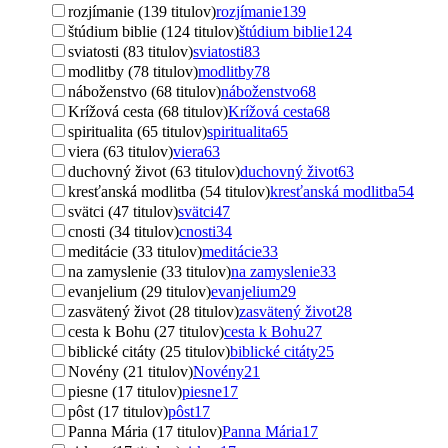
rozjímanie (139 titulov)
rozjímanie
139
štúdium biblie (124 titulov)
štúdium biblie
124
sviatosti (83 titulov)
sviatosti
83
modlitby (78 titulov)
modlitby
78
náboženstvo (68 titulov)
náboženstvo
68
Krížová cesta (68 titulov)
Krížová cesta
68
spiritualita (65 titulov)
spiritualita
65
viera (63 titulov)
viera
63
duchovný život (63 titulov)
duchovný život
63
kresťanská modlitba (54 titulov)
kresťanská modlitba
54
svätci (47 titulov)
svätci
47
cnosti (34 titulov)
cnosti
34
meditácie (33 titulov)
meditácie
33
na zamyslenie (33 titulov)
na zamyslenie
33
evanjelium (29 titulov)
evanjelium
29
zasvätený život (28 titulov)
zasvätený život
28
cesta k Bohu (27 titulov)
cesta k Bohu
27
biblické citáty (25 titulov)
biblické citáty
25
Novény (21 titulov)
Novény
21
piesne (17 titulov)
piesne
17
pôst (17 titulov)
pôst
17
Panna Mária (17 titulov)
Panna Mária
17