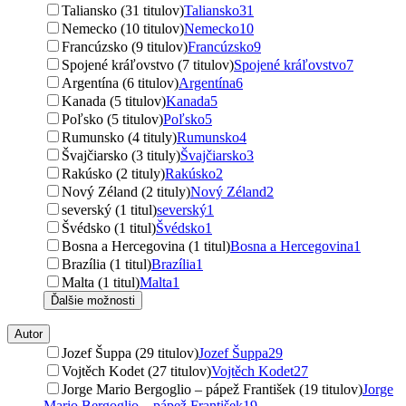
Taliansko (31 titulov)
Taliansko
31
Nemecko (10 titulov)
Nemecko
10
Francúzsko (9 titulov)
Francúzsko
9
Spojené kráľovstvo (7 titulov)
Spojené kráľovstvo
7
Argentína (6 titulov)
Argentína
6
Kanada (5 titulov)
Kanada
5
Poľsko (5 titulov)
Poľsko
5
Rumunsko (4 tituly)
Rumunsko
4
Švajčiarsko (3 tituly)
Švajčiarsko
3
Rakúsko (2 tituly)
Rakúsko
2
Nový Zéland (2 tituly)
Nový Zéland
2
severský (1 titul)
severský
1
Švédsko (1 titul)
Švédsko
1
Bosna a Hercegovina (1 titul)
Bosna a Hercegovina
1
Brazília (1 titul)
Brazília
1
Malta (1 titul)
Malta
1
Ďalšie možnosti
Autor
Jozef Šuppa (29 titulov)
Jozef Šuppa
29
Vojtěch Kodet (27 titulov)
Vojtěch Kodet
27
Jorge Mario Bergoglio – pápež František (19 titulov)
Jorge
Mario Bergoglio – pápež František
19