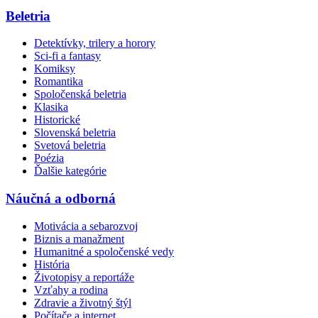
Beletria
Detektívky, trilery a horory
Sci-fi a fantasy
Komiksy
Romantika
Spoločenská beletria
Klasika
Historické
Slovenská beletria
Svetová beletria
Poézia
Ďalšie kategórie
Náučná a odborná
Motivácia a sebarozvoj
Biznis a manažment
Humanitné a spoločenské vedy
História
Životopisy a reportáže
Vzťahy a rodina
Zdravie a životný štýl
Počítače a internet