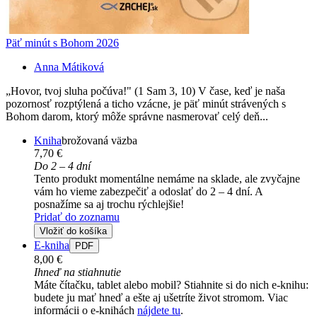
Päť minút s Bohom 2026
Anna Mátiková
„Hovor, tvoj sluha počúva!" (1 Sam 3, 10) V čase, keď je naša
pozornosť rozptýlená a ticho vzácne, je päť minút strávených s
Bohom darom, ktorý môže správne nasmerovať celý deň...
Kniha
brožovaná väzba
7,70 €
Do 2 – 4 dní
Tento produkt momentálne nemáme na sklade, ale zvyčajne
vám ho vieme zabezpečiť a odoslať do 2 – 4 dní. A
posnažíme sa aj trochu rýchlejšie!
Pridať do zoznamu
Vložiť do košíka
E-kniha
PDF
8,00 €
Ihneď na stiahnutie
Máte čítačku, tablet alebo mobil? Stiahnite si do nich e-knihu:
budete ju mať hneď a ešte aj ušetríte život stromom. Viac
informácii o e-knihách
nájdete tu
.