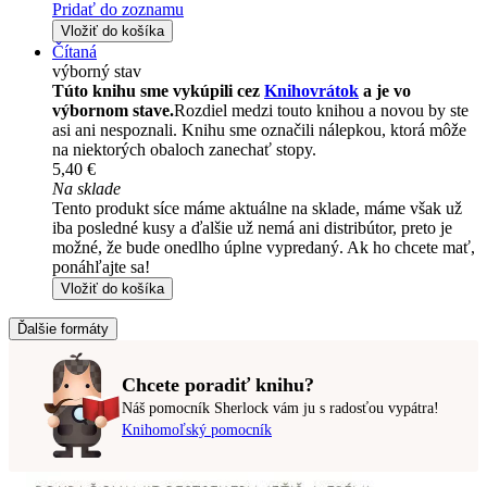
Pridať do zoznamu
Vložiť do košíka
Čítaná
výborný stav
Túto knihu sme vykúpili cez
Knihovrátok
a je vo
výbornom stave.
Rozdiel medzi touto knihou a novou by ste
asi ani nespoznali. Knihu sme označili nálepkou, ktorá môže
na niektorých obaloch zanechať stopy.
5,40 €
Na sklade
Tento produkt síce máme aktuálne na sklade, máme však už
iba posledné kusy a ďalšie už nemá ani distribútor, preto je
možné, že bude onedlho úplne vypredaný. Ak ho chcete mať,
ponáhľajte sa!
Vložiť do košíka
Ďalšie formáty
Chcete poradiť knihu?
Náš pomocník Sherlock vám ju s radosťou vypátra!
Knihomoľský pomocník