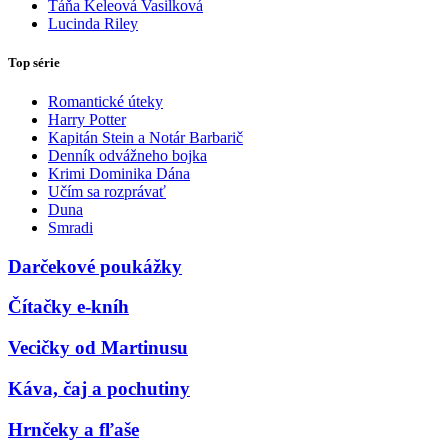
Táňa Keleová Vasilková
Lucinda Riley
Top série
Romantické úteky
Harry Potter
Kapitán Stein a Notár Barbarič
Denník odvážneho bojka
Krimi Dominika Dána
Učím sa rozprávať
Duna
Smradi
Darčekové poukážky
Čítačky e-kníh
Vecičky od Martinusu
Káva, čaj a pochutiny
Hrnčeky a fľaše