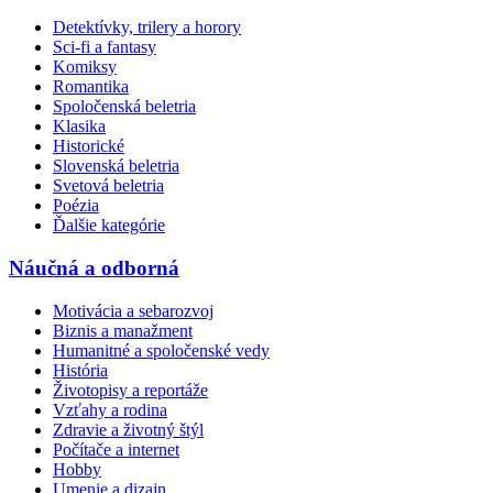
Detektívky, trilery a horory
Sci-fi a fantasy
Komiksy
Romantika
Spoločenská beletria
Klasika
Historické
Slovenská beletria
Svetová beletria
Poézia
Ďalšie kategórie
Náučná a odborná
Motivácia a sebarozvoj
Biznis a manažment
Humanitné a spoločenské vedy
História
Životopisy a reportáže
Vzťahy a rodina
Zdravie a životný štýl
Počítače a internet
Hobby
Umenie a dizajn