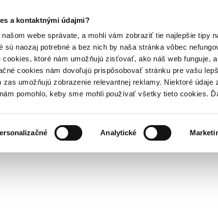
es a kontaktnými údajmi?
našom webe správate, a mohli vám zobraziť tie najlepšie tipy n
é sú naozaj potrebné a bez nich by naša stránka vôbec nefung
 cookies, ktoré nám umožňujú zisťovať, ako náš web funguje, a 
ačné cookies nám dovoľujú prispôsobovať stránku pre vašu lepši
zas umožňujú zobrazenie relevantnej reklamy. Niektoré údaje z
y nám pomohlo, keby sme mohli používať všetky tieto cookies. 
ersonalizačné
Analytické
Marketi