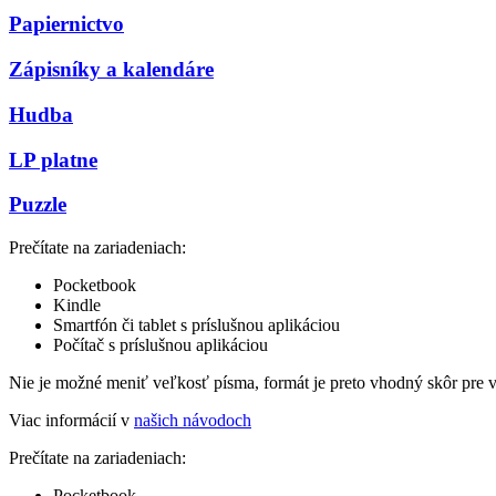
Papiernictvo
Zápisníky a kalendáre
Hudba
LP platne
Puzzle
Prečítate na zariadeniach:
Pocketbook
Kindle
Smartfón či tablet s príslušnou aplikáciou
Počítač s príslušnou aplikáciou
Nie je možné meniť veľkosť písma, formát je preto vhodný skôr pre 
Viac informácií v
našich návodoch
Prečítate na zariadeniach:
Pocketbook