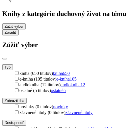
Knihy z kategórie duchovný život na tému
Zúžiť výber
Zoradiť
Zúžiť výber
Typ
kniha (650 titulov)
kniha
650
e-kniha (105 titulov)
e-kniha
105
audiokniha (12 titulov)
audiokniha
12
ostatné (5 titulov)
ostatné
5
Zobraziť iba
novinky (0 titulov)
novinky
zľavnené tituly (0 titulov)
zľavnené tituly
Dostupnosť