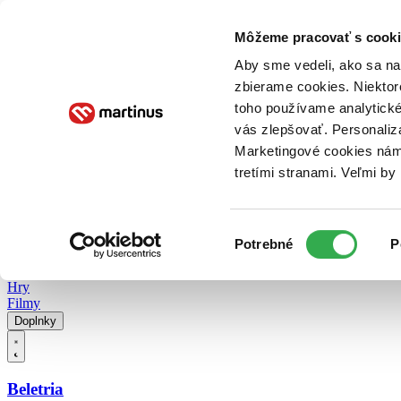
Doručenie
Kníhkupectvá
Knihovrátok
Poukážky
Knižný blog
Kontakt
Môžeme pracovať s cooki
Aby sme vedeli, ako sa na 
zbierame cookies. Niektor
E-knihy
Audioknihy
Hry
Filmy
Knihy
Doplnky
toho používame analytické
vás zlepšovať. Personaliz
Vyhľadávanie
Marketingové cookies nám 
tretími stranami. Veľmi b
Prihlásiť
Vyhľadávanie
Výber
Knihy
Potrebné
P
súhlasu
E-knihy
Audioknihy
Hry
Filmy
Doplnky
Beletria