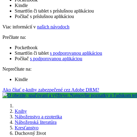
Kindle
Smartfón či tablet s príslušnou aplikáciou
Počítač s príslušnou aplikáciou
Viac informácií v
našich návodoch
Prečítate na:
Pocketbook
Smartfón či tablet
s podporovanou aplikáciou
Počítač
s podporovanou aplikáciou
Neprečítate na:
Kindle
Ako čítať e-knihy zabezpečené cez Adobe DRM?
Knihy
Náboženstvo a ezoterika
Náboženská literatúra
Kresťanstvo
Duchovný život