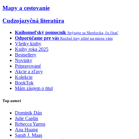
Mapy a cestovanie
Cudzojazyčná literatúra
Knihomoľský pomocník
Spýtajte sa Sherlocka, čo čítať
Odporúčame pre vás
Knižné tipy ušité na mieru vám
Všetky knihy
Knihy roka 2025
Bestsellery
Novinky
Pripravované
Akcie a zľavy
Kolekcie
BookTok
Mám záujem o titul
Top autori
Dominik Dán
Julie Caplin
Rebecca Yarros
Ana Huang
Sarah J. Maas