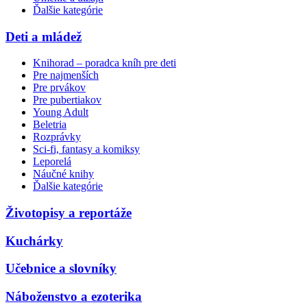
Ďalšie kategórie
Deti a mládež
Knihorad – poradca kníh pre deti
Pre najmenších
Pre prvákov
Pre pubertiakov
Young Adult
Beletria
Rozprávky
Sci-fi, fantasy a komiksy
Leporelá
Náučné knihy
Ďalšie kategórie
Životopisy a reportáže
Kuchárky
Učebnice a slovníky
Náboženstvo a ezoterika