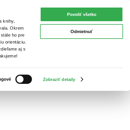
Povoliť všetko
a knihy,
ovala. Okrem
Odmietnuť
stále ho pre
u orientáciu.
dieľame aj s
Ďakujeme!
ngové
Zobraziť detaily