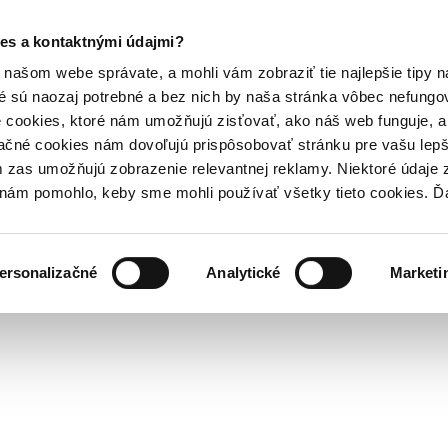
es a kontaktnými údajmi?
našom webe správate, a mohli vám zobraziť tie najlepšie tipy n
é sú naozaj potrebné a bez nich by naša stránka vôbec nefung
 cookies, ktoré nám umožňujú zisťovať, ako náš web funguje, a 
ačné cookies nám dovoľujú prispôsobovať stránku pre vašu lepši
zas umožňujú zobrazenie relevantnej reklamy. Niektoré údaje z
y nám pomohlo, keby sme mohli používať všetky tieto cookies. 
ersonalizačné
Analytické
Marketi