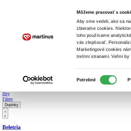
Doručenie
Kníhkupectvá
Knihovrátok
Poukážky
Knižný blog
Kontakt
Môžeme pracovať s cooki
Aby sme vedeli, ako sa na 
zbierame cookies. Niektor
E-knihy
Audioknihy
Hry
Filmy
Knihy
Doplnky
toho používame analytické
vás zlepšovať. Personaliz
Vyhľadávanie
Marketingové cookies nám 
tretími stranami. Veľmi b
Prihlásiť
Vyhľadávanie
Výber
Knihy
Potrebné
P
súhlasu
E-knihy
Audioknihy
Hry
Filmy
Doplnky
Beletria