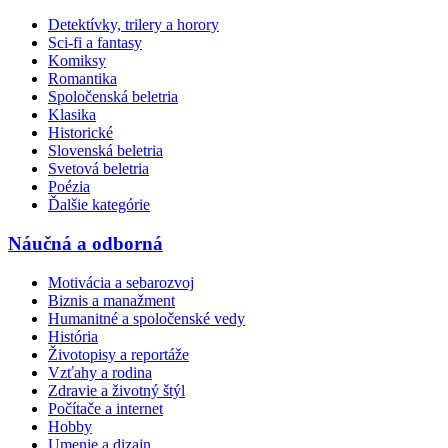
Detektívky, trilery a horory
Sci-fi a fantasy
Komiksy
Romantika
Spoločenská beletria
Klasika
Historické
Slovenská beletria
Svetová beletria
Poézia
Ďalšie kategórie
Náučná a odborná
Motivácia a sebarozvoj
Biznis a manažment
Humanitné a spoločenské vedy
História
Životopisy a reportáže
Vzťahy a rodina
Zdravie a životný štýl
Počítače a internet
Hobby
Umenie a dizajn