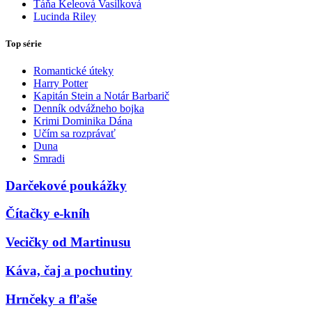
Táňa Keleová Vasilková
Lucinda Riley
Top série
Romantické úteky
Harry Potter
Kapitán Stein a Notár Barbarič
Denník odvážneho bojka
Krimi Dominika Dána
Učím sa rozprávať
Duna
Smradi
Darčekové poukážky
Čítačky e-kníh
Vecičky od Martinusu
Káva, čaj a pochutiny
Hrnčeky a fľaše