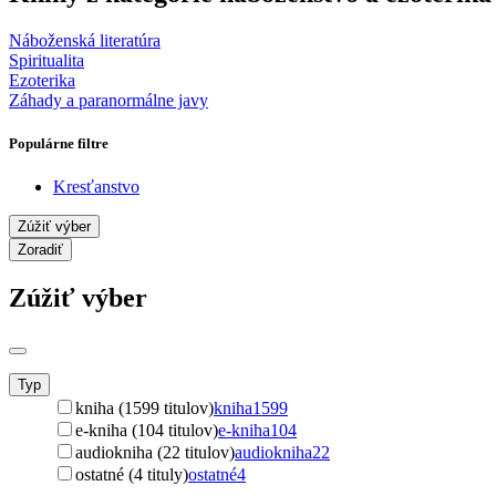
Náboženská literatúra
Spiritualita
Ezoterika
Záhady a paranormálne javy
Populárne filtre
Kresťanstvo
Zúžiť výber
Zoradiť
Zúžiť výber
Typ
kniha (1599 titulov)
kniha
1599
e-kniha (104 titulov)
e-kniha
104
audiokniha (22 titulov)
audiokniha
22
ostatné (4 tituly)
ostatné
4