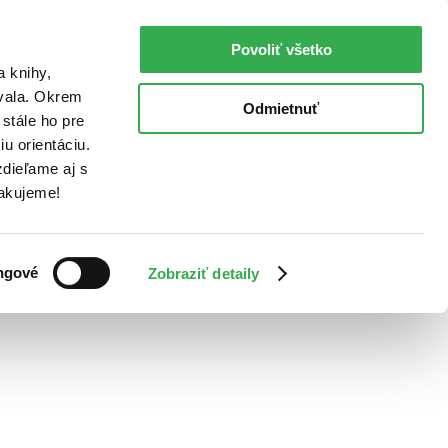
Povoliť všetko
a knihy,
ovala. Okrem
Odmietnuť
stále ho pre
u orientáciu.
dieľame aj s
Ďakujeme!
ngové
Zobraziť detaily