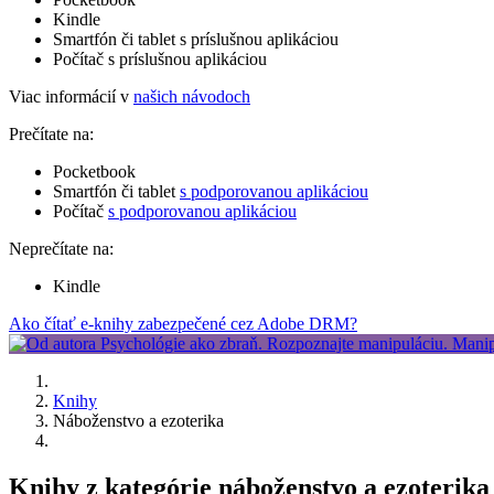
Kindle
Smartfón či tablet s príslušnou aplikáciou
Počítač s príslušnou aplikáciou
Viac informácií v
našich návodoch
Prečítate na:
Pocketbook
Smartfón či tablet
s podporovanou aplikáciou
Počítač
s podporovanou aplikáciou
Neprečítate na:
Kindle
Ako čítať e-knihy zabezpečené cez Adobe DRM?
Knihy
Náboženstvo a ezoterika
Knihy z kategórie náboženstvo a ezoterika