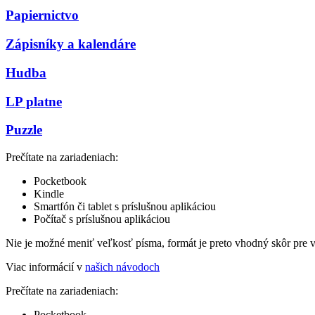
Papiernictvo
Zápisníky a kalendáre
Hudba
LP platne
Puzzle
Prečítate na zariadeniach:
Pocketbook
Kindle
Smartfón či tablet s príslušnou aplikáciou
Počítač s príslušnou aplikáciou
Nie je možné meniť veľkosť písma, formát je preto vhodný skôr pre 
Viac informácií v
našich návodoch
Prečítate na zariadeniach:
Pocketbook