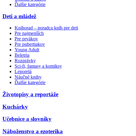
Ďalšie kategórie
Deti a mládež
Knihorad – poradca kníh pre deti
Pre najmenších
Pre prvákov
Pre pubertiakov
Young Adult
Beletria
Rozprávky
Sci-fi, fantasy a komiksy
Leporelá
Náučné knihy
Ďalšie kategórie
Životopisy a reportáže
Kuchárky
Učebnice a slovníky
Náboženstvo a ezoterika