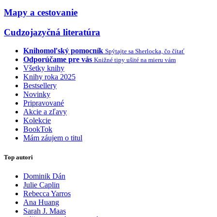
Mapy a cestovanie
Cudzojazyčná literatúra
Knihomoľský pomocník
Spýtajte sa Sherlocka, čo čítať
Odporúčame pre vás
Knižné tipy ušité na mieru vám
Všetky knihy
Knihy roka 2025
Bestsellery
Novinky
Pripravované
Akcie a zľavy
Kolekcie
BookTok
Mám záujem o titul
Top autori
Dominik Dán
Julie Caplin
Rebecca Yarros
Ana Huang
Sarah J. Maas