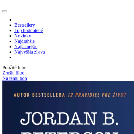
Bestsellery
Top hodnotené
Novinky
Najdrahšie
Najlacnejšie
Najvyššia zľava
Použité filtre
Zrušiť filtre
Na tému boh