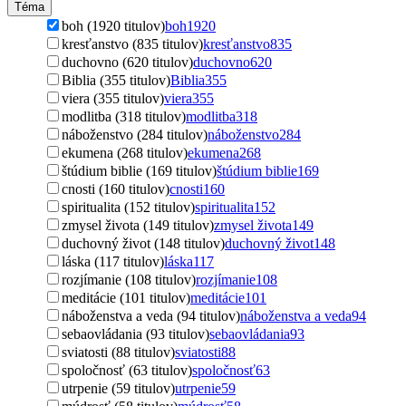
Téma
boh (1920 titulov)
boh
1920
kresťanstvo (835 titulov)
kresťanstvo
835
duchovno (620 titulov)
duchovno
620
Biblia (355 titulov)
Biblia
355
viera (355 titulov)
viera
355
modlitba (318 titulov)
modlitba
318
náboženstvo (284 titulov)
náboženstvo
284
ekumena (268 titulov)
ekumena
268
štúdium biblie (169 titulov)
štúdium biblie
169
cnosti (160 titulov)
cnosti
160
spiritualita (152 titulov)
spiritualita
152
zmysel života (149 titulov)
zmysel života
149
duchovný život (148 titulov)
duchovný život
148
láska (117 titulov)
láska
117
rozjímanie (108 titulov)
rozjímanie
108
meditácie (101 titulov)
meditácie
101
náboženstva a veda (94 titulov)
náboženstva a veda
94
sebaovládania (93 titulov)
sebaovládania
93
sviatosti (88 titulov)
sviatosti
88
spoločnosť (63 titulov)
spoločnosť
63
utrpenie (59 titulov)
utrpenie
59