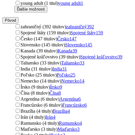
young adult (1 titul)
young adult
1
Ďalšie možnosti
Pôvod
zahraničný (392 titulov)
zahraničný
392
Spojené štáty (159 titulov)
Spojené štáty
159
Česko (147 titulov)
Česko
147
Slovensko (145 titulov)
Slovensko
145
Kanada (39 titulov)
Kanada
39
Spojené kráľovstvo (39 titulov)
Spojené kráľovstvo
39
Taliansko (33 titulov)
Taliansko
33
India (31 titulov)
India
31
Poľsko (25 titulov)
Poľsko
25
Nemecko (14 titulov)
Nemecko
14
Írsko (9 titulov)
Írsko
9
Čína (8 titulov)
Čína
8
Argentína (6 titulov)
Argentína
6
Francúzsko (6 titulov)
Francúzsko
6
Brazília (4 tituly)
Brazília
4
Irán (4 tituly)
Irán
4
Rumunsko (4 tituly)
Rumunsko
4
Maďarsko (3 tituly)
Maďarsko
3