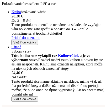
Pokračovanie bestselleru Ježiš a eséni...
Kniha
brožovaná väzba
28,30 €
Do 3 – 8 dní
Tento produkt momentálne nemáme na sklade, ale zvyčajne
vám ho vieme zabezpečiť a odoslať do 3 – 8 dní. A
posnažíme sa aj trochu rýchlejšie!
Pridať do zoznamu
Vložiť do košíka
Čítaná
výborný stav
Túto knihu sme vykúpili cez
Knihovrátok
a je vo
výbornom stave.
Rozdiel medzi touto knihou a novou by ste
asi ani nespoznali. Knihu sme označili nálepkou, ktorá môže
na niektorých obaloch zanechať stopy.
24,40 €
Na sklade
Tento produkt síce máme aktuálne na sklade, máme však už
iba posledné kusy a ďalšie už nemá ani distribútor, preto je
možné, že bude onedlho úplne vypredaný. Ak ho chcete mať,
ponáhľajte sa!
Vložiť do košíka