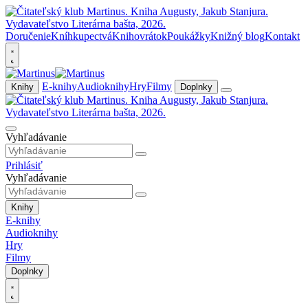
Doručenie
Kníhkupectvá
Knihovrátok
Poukážky
Knižný blog
Kontakt
E-knihy
Audioknihy
Hry
Filmy
Knihy
Doplnky
Vyhľadávanie
Prihlásiť
Vyhľadávanie
Knihy
E-knihy
Audioknihy
Hry
Filmy
Doplnky