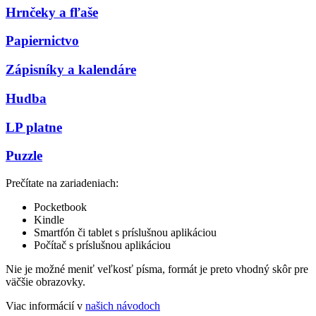
Hrnčeky a fľaše
Papiernictvo
Zápisníky a kalendáre
Hudba
LP platne
Puzzle
Prečítate na zariadeniach:
Pocketbook
Kindle
Smartfón či tablet s príslušnou aplikáciou
Počítač s príslušnou aplikáciou
Nie je možné meniť veľkosť písma, formát je preto vhodný skôr pre
väčšie obrazovky.
Viac informácií v
našich návodoch