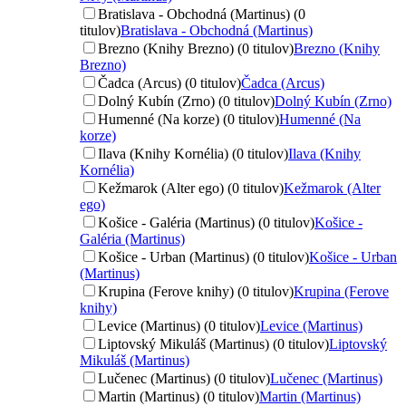
Bratislava - Obchodná (Martinus) (0
titulov)
Bratislava - Obchodná (Martinus)
Brezno (Knihy Brezno) (0 titulov)
Brezno (Knihy
Brezno)
Čadca (Arcus) (0 titulov)
Čadca (Arcus)
Dolný Kubín (Zrno) (0 titulov)
Dolný Kubín (Zrno)
Humenné (Na korze) (0 titulov)
Humenné (Na
korze)
Ilava (Knihy Kornélia) (0 titulov)
Ilava (Knihy
Kornélia)
Kežmarok (Alter ego) (0 titulov)
Kežmarok (Alter
ego)
Košice - Galéria (Martinus) (0 titulov)
Košice -
Galéria (Martinus)
Košice - Urban (Martinus) (0 titulov)
Košice - Urban
(Martinus)
Krupina (Ferove knihy) (0 titulov)
Krupina (Ferove
knihy)
Levice (Martinus) (0 titulov)
Levice (Martinus)
Liptovský Mikuláš (Martinus) (0 titulov)
Liptovský
Mikuláš (Martinus)
Lučenec (Martinus) (0 titulov)
Lučenec (Martinus)
Martin (Martinus) (0 titulov)
Martin (Martinus)