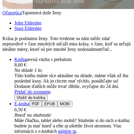
Očarujúca
Tajomstvá duše ženy
John Eldredge
Stasi Eldredge
Krása je podstatou ženy. Toto tvrdenie sa nám môže zdať
nepravdivé v čase mnohých súťaží miss krásy, v čase, keď sa určujú
ideálne miery, ktoré sú pre mnohé ženy nedosiahnuteľné...
Kniha
pevná väzba s prebalom
8,60 €
Na sklade 1 ks
Túto knihu máme síce aktuálne na sklade, máme však už iba
posledné kusy. Ak ju chcete mať rýchlo, ponáhľajte sa!
Dodanie ďalších môže trvať dlhšie, zvyčajne do 24 dní.
Pridať do zoznamu
Vložiť do košíka
E-kniha
PDF
EPUB
MOBI
6,50 €
Ihneď na stiahnutie
Máte čítačku, tablet alebo mobil? Stiahnite si do nich e-knihu:
budete ju mať hneď a ešte aj ušetríte život stromom. Viac
informácii o e-knihách
nájdete tu
.