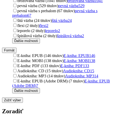
brožovaná väzba (1041 titulov)
brožovaná väzba
1041
pevná väzba (529 titulov)
pevná väzba
529
pevná väzba s prebalom (67 titulov)
pevná väzba s
prebalom
67
šitá väzba (24 titulov)
šitá väzba
24
flexi (2 tituly)
flexi
2
leporelo (2 tituly)
leporelo
2
špirálová väzba (2 tituly)
špirálová väzba
2
Ďalšie možnosti
Formát
E-kniha: EPUB (146 titulov)
E-kniha: EPUB
146
E-kniha: MOBI (138 titulov)
E-kniha: MOBI
138
E-kniha: PDF (133 titulov)
E-kniha: PDF
133
Audiokniha: CD (15 titulov)
Audiokniha: CD
15
Audiokniha: MP3 (14 titulov)
Audiokniha: MP3
14
E-kniha: EPUB (Adobe DRM) (7 titulov)
E-kniha: EPUB
(Adobe DRM)
7
Ďalšie možnosti
Zúžiť výber
Zoradiť