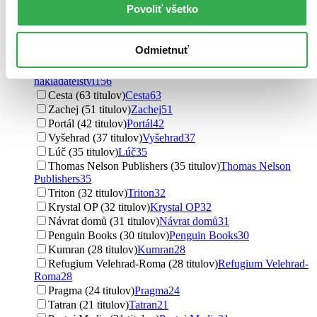
Povoliť všetko
Jacques Philippe (7 titulov)
Jacques Philippe
7
Ďalšie možnosti
Odmietnuť
Vydavateľstvo
Karmelitánské nakladatelství (156 titulov)
Karmelitánské
nakladatelství
156
Cesta (63 titulov)
Cesta
63
Zachej (51 titulov)
Zachej
51
Portál (42 titulov)
Portál
42
Vyšehrad (37 titulov)
Vyšehrad
37
Lúč (35 titulov)
Lúč
35
Thomas Nelson Publishers (35 titulov)
Thomas Nelson
Publishers
35
Triton (32 titulov)
Triton
32
Krystal OP (32 titulov)
Krystal OP
32
Návrat domů (31 titulov)
Návrat domů
31
Penguin Books (30 titulov)
Penguin Books
30
Kumran (28 titulov)
Kumran
28
Refugium Velehrad-Roma (28 titulov)
Refugium Velehrad-
Roma
28
Pragma (24 titulov)
Pragma
24
Tatran (21 titulov)
Tatran
21