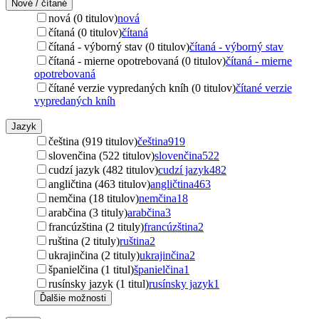
Nové / čítané
nová (0 titulov)
nová
čítaná (0 titulov)
čítaná
čítaná - výborný stav (0 titulov)
čítaná - výborný stav
čítaná - mierne opotrebovaná (0 titulov)
čítaná - mierne
opotrebovaná
čítané verzie vypredaných kníh (0 titulov)
čítané verzie
vypredaných kníh
Jazyk
čeština (919 titulov)
čeština
919
slovenčina (522 titulov)
slovenčina
522
cudzí jazyk (482 titulov)
cudzí jazyk
482
angličtina (463 titulov)
angličtina
463
nemčina (18 titulov)
nemčina
18
arabčina (3 tituly)
arabčina
3
francúzština (2 tituly)
francúzština
2
ruština (2 tituly)
ruština
2
ukrajinčina (2 tituly)
ukrajinčina
2
španielčina (1 titul)
španielčina
1
rusínsky jazyk (1 titul)
rusínsky jazyk
1
Ďalšie možnosti