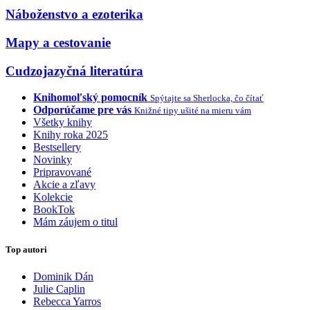
Náboženstvo a ezoterika
Mapy a cestovanie
Cudzojazyčná literatúra
Knihomoľský pomocník
Spýtajte sa Sherlocka, čo čítať
Odporúčame pre vás
Knižné tipy ušité na mieru vám
Všetky knihy
Knihy roka 2025
Bestsellery
Novinky
Pripravované
Akcie a zľavy
Kolekcie
BookTok
Mám záujem o titul
Top autori
Dominik Dán
Julie Caplin
Rebecca Yarros