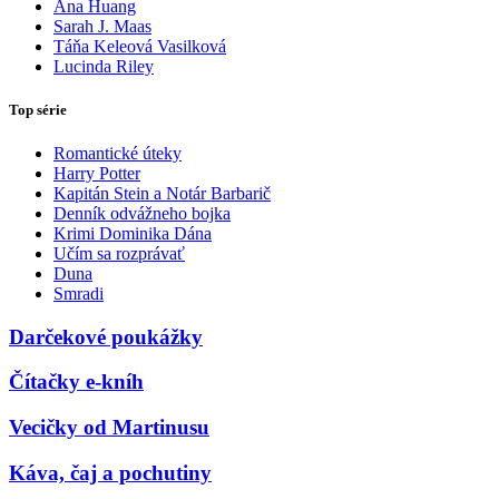
Ana Huang
Sarah J. Maas
Táňa Keleová Vasilková
Lucinda Riley
Top série
Romantické úteky
Harry Potter
Kapitán Stein a Notár Barbarič
Denník odvážneho bojka
Krimi Dominika Dána
Učím sa rozprávať
Duna
Smradi
Darčekové poukážky
Čítačky e-kníh
Vecičky od Martinusu
Káva, čaj a pochutiny