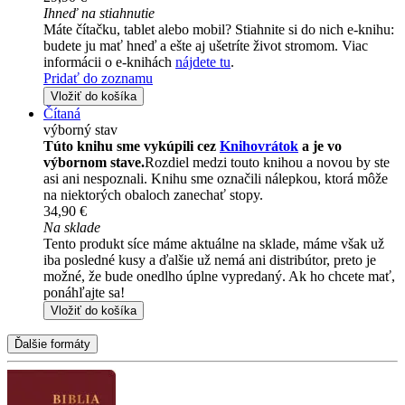
Ihneď na stiahnutie
Máte čítačku, tablet alebo mobil? Stiahnite si do nich e-knihu:
budete ju mať hneď a ešte aj ušetríte život stromom. Viac
informácii o e-knihách
nájdete tu
.
Pridať do zoznamu
Vložiť do košíka
Čítaná
výborný stav
Túto knihu sme vykúpili cez
Knihovrátok
a je vo
výbornom stave.
Rozdiel medzi touto knihou a novou by ste
asi ani nespoznali. Knihu sme označili nálepkou, ktorá môže
na niektorých obaloch zanechať stopy.
34,90 €
Na sklade
Tento produkt síce máme aktuálne na sklade, máme však už
iba posledné kusy a ďalšie už nemá ani distribútor, preto je
možné, že bude onedlho úplne vypredaný. Ak ho chcete mať,
ponáhľajte sa!
Vložiť do košíka
Ďalšie formáty