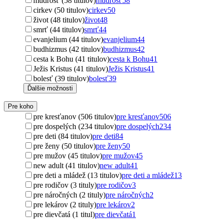
múdrosť (58 titulov)
múdrosť
58
cirkev (50 titulov)
cirkev
50
život (48 titulov)
život
48
smrť (44 titulov)
smrť
44
evanjelium (44 titulov)
evanjelium
44
budhizmus (42 titulov)
budhizmus
42
cesta k Bohu (41 titulov)
cesta k Bohu
41
Ježis Kristus (41 titulov)
Ježis Kristus
41
bolesť (39 titulov)
bolesť
39
Ďalšie možnosti
Pre koho
pre kresťanov (506 titulov)
pre kresťanov
506
pre dospelých (234 titulov)
pre dospelých
234
pre deti (84 titulov)
pre deti
84
pre ženy (50 titulov)
pre ženy
50
pre mužov (45 titulov)
pre mužov
45
new adult (41 titulov)
new adult
41
pre deti a mládež (13 titulov)
pre deti a mládež
13
pre rodičov (3 tituly)
pre rodičov
3
pre náročných (2 tituly)
pre náročných
2
pre lekárov (2 tituly)
pre lekárov
2
pre dievčatá (1 titul)
pre dievčatá
1