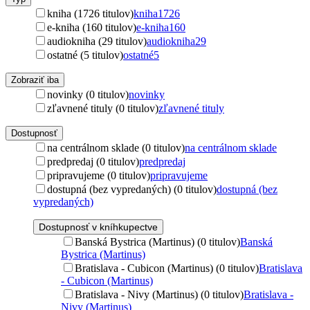
kniha (1726 titulov)
kniha
1726
e-kniha (160 titulov)
e-kniha
160
audiokniha (29 titulov)
audiokniha
29
ostatné (5 titulov)
ostatné
5
Zobraziť iba
novinky (0 titulov)
novinky
zľavnené tituly (0 titulov)
zľavnené tituly
Dostupnosť
na centrálnom sklade (0 titulov)
na centrálnom sklade
predpredaj (0 titulov)
predpredaj
pripravujeme (0 titulov)
pripravujeme
dostupná (bez vypredaných) (0 titulov)
dostupná (bez
vypredaných)
Dostupnosť v kníhkupectve
Banská Bystrica (Martinus) (0 titulov)
Banská
Bystrica (Martinus)
Bratislava - Cubicon (Martinus) (0 titulov)
Bratislava
- Cubicon (Martinus)
Bratislava - Nivy (Martinus) (0 titulov)
Bratislava -
Nivy (Martinus)