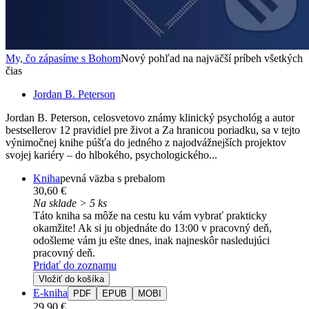
My, čo zápasíme s Bohom
Nový pohľad na najväčší príbeh všetkých
čias
Jordan B. Peterson
Jordan B. Peterson, celosvetovo známy klinický psychológ a autor
bestsellerov 12 pravidiel pre život a Za hranicou poriadku, sa v tejto
výnimočnej knihe púšťa do jedného z najodvážnejších projektov
svojej kariéry – do hlbokého, psychologického...
Kniha
pevná väzba s prebalom
30,60 €
Na sklade > 5 ks
Táto kniha sa môže na cestu ku vám vybrať prakticky
okamžite! Ak si ju objednáte do 13:00 v pracovný deň,
odošleme vám ju ešte dnes, inak najneskôr nasledujúci
pracovný deň.
Pridať do zoznamu
Vložiť do košíka
E-kniha
PDF
EPUB
MOBI
29,90 €