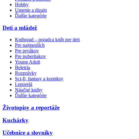
Hobby
Umenie a dizajn
Ďalšie kategórie
Deti a mládež
Knihorad – poradca kníh pre deti
Pre najmenších
Pre prvákov
Pre pubertiakov
Young Adult
Beletria
Rozprávky
Sci-fi, fantasy a komiksy
Leporelá
Náučné knihy
Ďalšie kategórie
Životopisy a reportáže
Kuchárky
Učebnice a slovníky