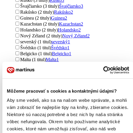
Rusko (3 tituly)
Rusko
3
Švajčiarsko (3 tituly)
Švajčiarsko
3
Rakúsko (2 tituly)
Rakúsko
2
Guinea (2 tituly)
Guinea
2
Kazachstan (2 tituly)
Kazachstan
2
Holandsko (2 tituly)
Holandsko
2
Nový Zéland (2 tituly)
Nový Zéland
2
severský (1 titul)
severský
1
Švédsko (1 titul)
Švédsko
1
Belgicko (1 titul)
Belgicko
1
Malta (1 titul)
Malta
1
Španielsko (1 titul)
Španielsko
1
Ďalšie možnosti
Autor
William Paul Young (44 titulov)
William Paul Young
44
Môžeme pracovať s cookies a kontaktnými údajmi?
John Eldredge (43 titulov)
John Eldredge
43
Aby sme vedeli, ako sa na našom webe správate, a mohli
Neale Donald Walsch (33 titulov)
Neale Donald Walsch
33
C.S. Lewis (31 titulov)
C.S. Lewis
31
vám zobraziť tie najlepšie tipy na knihy, zbierame cookies.
Hermann Hesse (23 titulov)
Hermann Hesse
23
Niektoré sú naozaj potrebné a bez nich by naša stránka
Vojtěch Kodet (17 titulov)
Vojtěch Kodet
17
vôbec nefungovala. Okrem toho používame analytické
Jorge Mario Bergoglio (17 titulov)
Jorge Mario
cookies, ktoré nám umožňujú zisťovať, ako náš web
Bergoglio
17