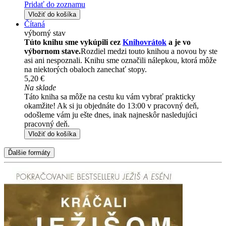
Pridať do zoznamu
Vložiť do košíka
Čítaná
výborný stav
Túto knihu sme vykúpili cez
Knihovrátok
a je vo
výbornom stave.
Rozdiel medzi touto knihou a novou by ste
asi ani nespoznali. Knihu sme označili nálepkou, ktorá môže
na niektorých obaloch zanechať stopy.
5,20 €
Na sklade
Táto kniha sa môže na cestu ku vám vybrať prakticky
okamžite! Ak si ju objednáte do 13:00 v pracovný deň,
odošleme vám ju ešte dnes, inak najneskôr nasledujúci
pracovný deň.
Vložiť do košíka
Ďalšie formáty