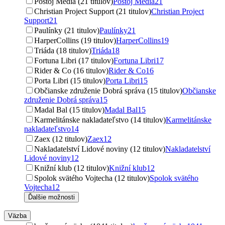
Postoj Media (21 titulov)
Postoj Media
21
Christian Project Support (21 titulov)
Christian Project
Support
21
Paulínky (21 titulov)
Paulínky
21
HarperCollins (19 titulov)
HarperCollins
19
Triáda (18 titulov)
Triáda
18
Fortuna Libri (17 titulov)
Fortuna Libri
17
Rider & Co (16 titulov)
Rider & Co
16
Porta Libri (15 titulov)
Porta Libri
15
Občianske združenie Dobrá správa (15 titulov)
Občianske
združenie Dobrá správa
15
Madal Bal (15 titulov)
Madal Bal
15
Karmelitánske nakladateľstvo (14 titulov)
Karmelitánske
nakladateľstvo
14
Zaex (12 titulov)
Zaex
12
Nakladatelství Lidové noviny (12 titulov)
Nakladatelství
Lidové noviny
12
Knižní klub (12 titulov)
Knižní klub
12
Spolok svätého Vojtecha (12 titulov)
Spolok svätého
Vojtecha
12
Ďalšie možnosti
Väzba