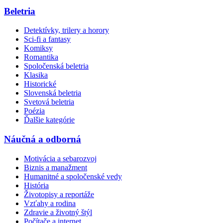
Beletria
Detektívky, trilery a horory
Sci-fi a fantasy
Komiksy
Romantika
Spoločenská beletria
Klasika
Historické
Slovenská beletria
Svetová beletria
Poézia
Ďalšie kategórie
Náučná a odborná
Motivácia a sebarozvoj
Biznis a manažment
Humanitné a spoločenské vedy
História
Životopisy a reportáže
Vzťahy a rodina
Zdravie a životný štýl
Počítače a internet