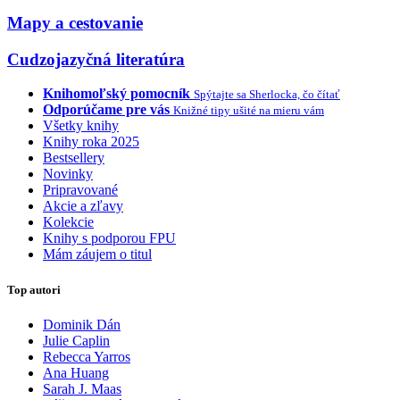
Mapy a cestovanie
Cudzojazyčná literatúra
Knihomoľský pomocník
Spýtajte sa Sherlocka, čo čítať
Odporúčame pre vás
Knižné tipy ušité na mieru vám
Všetky knihy
Knihy roka 2025
Bestsellery
Novinky
Pripravované
Akcie a zľavy
Kolekcie
Knihy s podporou FPU
Mám záujem o titul
Top autori
Dominik Dán
Julie Caplin
Rebecca Yarros
Ana Huang
Sarah J. Maas