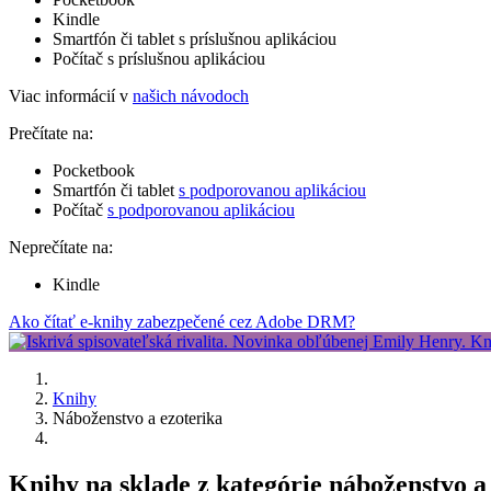
Kindle
Smartfón či tablet s príslušnou aplikáciou
Počítač s príslušnou aplikáciou
Viac informácií v
našich návodoch
Prečítate na:
Pocketbook
Smartfón či tablet
s podporovanou aplikáciou
Počítač
s podporovanou aplikáciou
Neprečítate na:
Kindle
Ako čítať e-knihy zabezpečené cez Adobe DRM?
Knihy
Náboženstvo a ezoterika
Knihy na sklade z kategórie náboženstvo a