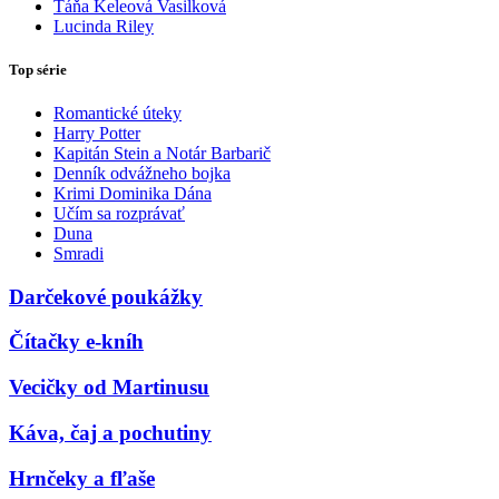
Táňa Keleová Vasilková
Lucinda Riley
Top série
Romantické úteky
Harry Potter
Kapitán Stein a Notár Barbarič
Denník odvážneho bojka
Krimi Dominika Dána
Učím sa rozprávať
Duna
Smradi
Darčekové poukážky
Čítačky e-kníh
Vecičky od Martinusu
Káva, čaj a pochutiny
Hrnčeky a fľaše