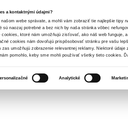
es a kontaktnými údajmi?
našom webe správate, a mohli vám zobraziť tie najlepšie tipy n
é sú naozaj potrebné a bez nich by naša stránka vôbec nefung
 cookies, ktoré nám umožňujú zisťovať, ako náš web funguje, a 
ačné cookies nám dovoľujú prispôsobovať stránku pre vašu lepši
zas umožňujú zobrazenie relevantnej reklamy. Niektoré údaje z
y nám pomohlo, keby sme mohli používať všetky tieto cookies. 
ersonalizačné
Analytické
Marketi