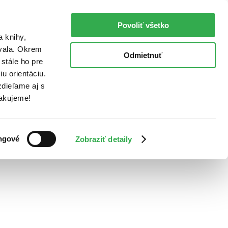
Povoliť všetko
a knihy,
ovala. Okrem
Odmietnuť
stále ho pre
u orientáciu.
dieľame aj s
Ďakujeme!
ngové
Zobraziť detaily