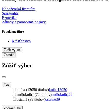
Náboženská literatúra
Spiritualita
Ezoterika
Záhady a paranormálne javy
Populárne filtre
Kresťanstvo
Zúžiť výber
Zoradiť
Zúžiť výber
Typ
kniha (13050 titulov)
kniha
13050
audiokniha (72 titulov)
audiokniha
72
ostatné (39 titulov)
ostatné
39
Zobraziť iba