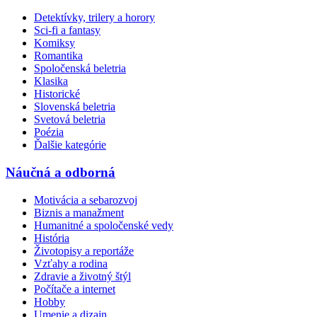
Detektívky, trilery a horory
Sci-fi a fantasy
Komiksy
Romantika
Spoločenská beletria
Klasika
Historické
Slovenská beletria
Svetová beletria
Poézia
Ďalšie kategórie
Náučná a odborná
Motivácia a sebarozvoj
Biznis a manažment
Humanitné a spoločenské vedy
História
Životopisy a reportáže
Vzťahy a rodina
Zdravie a životný štýl
Počítače a internet
Hobby
Umenie a dizajn