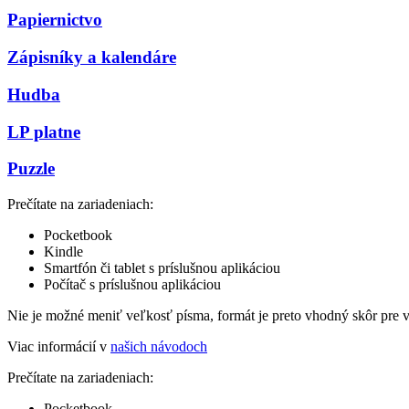
Papiernictvo
Zápisníky a kalendáre
Hudba
LP platne
Puzzle
Prečítate na zariadeniach:
Pocketbook
Kindle
Smartfón či tablet s príslušnou aplikáciou
Počítač s príslušnou aplikáciou
Nie je možné meniť veľkosť písma, formát je preto vhodný skôr pre 
Viac informácií v
našich návodoch
Prečítate na zariadeniach:
Pocketbook