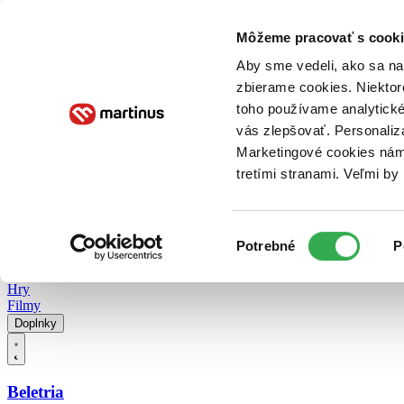
Doručenie
Kníhkupectvá
Knihovrátok
Poukážky
Knižný blog
Kontakt
Môžeme pracovať s cooki
Aby sme vedeli, ako sa na 
zbierame cookies. Niektor
E-knihy
Audioknihy
Hry
Filmy
Knihy
Doplnky
toho používame analytické
vás zlepšovať. Personaliz
Vyhľadávanie
Marketingové cookies nám 
tretími stranami. Veľmi b
Prihlásiť
Vyhľadávanie
Výber
Knihy
Potrebné
P
súhlasu
E-knihy
Audioknihy
Hry
Filmy
Doplnky
Beletria