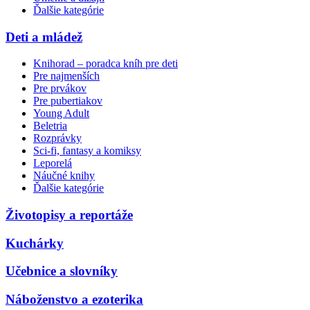
Ďalšie kategórie
Deti a mládež
Knihorad – poradca kníh pre deti
Pre najmenších
Pre prvákov
Pre pubertiakov
Young Adult
Beletria
Rozprávky
Sci-fi, fantasy a komiksy
Leporelá
Náučné knihy
Ďalšie kategórie
Životopisy a reportáže
Kuchárky
Učebnice a slovníky
Náboženstvo a ezoterika