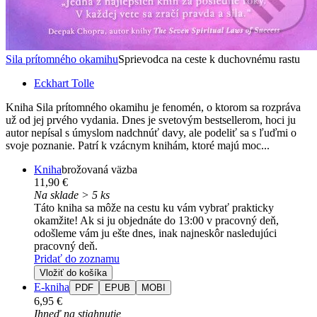
Sila prítomného okamihu
Sprievodca na ceste k duchovnému rastu
Eckhart Tolle
Kniha Sila prítomného okamihu je fenomén, o ktorom sa rozpráva
už od jej prvého vydania. Dnes je svetovým bestsellerom, hoci ju
autor nepísal s úmyslom nadchnúť davy, ale podeliť sa s ľuďmi o
svoje poznanie. Patrí k vzácnym knihám, ktoré majú moc...
Kniha
brožovaná väzba
11,90 €
Na sklade > 5 ks
Táto kniha sa môže na cestu ku vám vybrať prakticky
okamžite! Ak si ju objednáte do 13:00 v pracovný deň,
odošleme vám ju ešte dnes, inak najneskôr nasledujúci
pracovný deň.
Pridať do zoznamu
Vložiť do košíka
E-kniha
PDF
EPUB
MOBI
6,95 €
Ihneď na stiahnutie