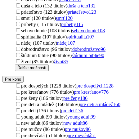
duša a telo (132 titulov)
duša a telo
132
priateľstvo (123 titulov)
priateľstvo
123
smrť (120 titulov)
smrť
120
príbehy (115 titulov)
príbehy
115
sebavedomie (108 titulov)
sebavedomie
108
spiritualita (107 titulov)
spiritualita
107
nádej (107 titulov)
nádej
107
dobrodružstvo (96 titulov)
dobrodružstvo
96
štúdium biblie (90 titulov)
štúdium biblie
90
život (85 titulov)
život
85
Ďalšie možnosti
Pre koho
pre dospelých (1228 titulov)
pre dospelých
1228
pre kresťanov (776 titulov)
pre kresťanov
776
pre ženy (186 titulov)
pre ženy
186
pre deti a mládež (160 titulov)
pre deti a mládež
160
pre deti (136 titulov)
pre deti
136
young adult (99 titulov)
young adult
99
new adult (86 titulov)
new adult
86
pre mužov (86 titulov)
pre mužov
86
pre dievčatá (51 titulov)
pre dievčatá
51