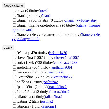
Nové / čítané
nová (0 titulov)
nová
čítaná (0 titulov)
čítaná
čítaná - výborný stav (0 titulov)
čítaná - výborný stav
čítaná - mierne opotrebovaná (0 titulov)
čítaná - mierne
opotrebovaná
čítané verzie vypredaných kníh (0 titulov)
čítané verzie
vypredaných kníh
Jazyk
čeština (1420 titulov)
čeština
1420
slovenčina (1067 titulov)
slovenčina
1067
cudzí jazyk (738 titulov)
cudzí jazyk
738
angličtina (684 titulov)
angličtina
684
nemčina (26 titulov)
nemčina
26
ukrajinčina (22 titulov)
ukrajinčina
22
poľština (2 tituly)
poľština
2
španielčina (2 tituly)
španielčina
2
francúzština (2 tituly)
francúzština
2
taliančina (2 tituly)
taliančina
2
ruština (2 tituly)
ruština
2
latinčina (1 titul)
latinčina
1