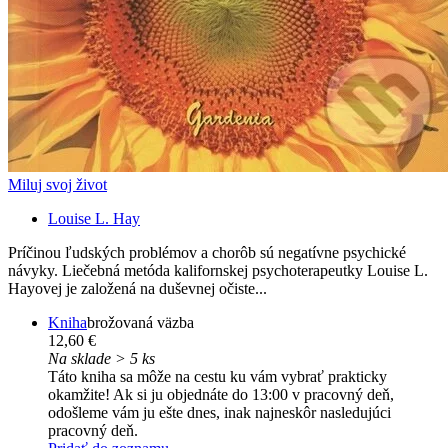
Miluj svoj život
Louise L. Hay
Príčinou ľudských problémov a chorôb sú negatívne psychické
návyky. Liečebná metóda kalifornskej psychoterapeutky Louise L.
Hayovej je založená na duševnej očiste...
Kniha
brožovaná väzba
12,60 €
Na sklade > 5 ks
Táto kniha sa môže na cestu ku vám vybrať prakticky
okamžite! Ak si ju objednáte do 13:00 v pracovný deň,
odošleme vám ju ešte dnes, inak najneskôr nasledujúci
pracovný deň.