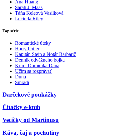
Ana Huang
Sarah J. Maas
Táňa Keleová Vasilková
Lucinda Riley
Top série
Romantické úteky
Harry Potter
Kapitán Stein a Notár Barbarič
Denník odvážneho bojka
Krimi Dominika Dána
Učím sa rozprávať
Duna
Smradi
Darčekové poukážky
Čítačky e-kníh
Vecičky od Martinusu
Káva, čaj a pochutiny