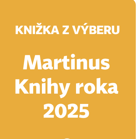
Doručenie
Kníhkupectvá
Knihovrátok
Poukážky
Knižný blog
Kontakt
E-knihy
Audioknihy
Hry
Filmy
Knihy
Doplnky
Vyhľadávanie
Prihlásiť
Vyhľadávanie
Knihy
E-knihy
Audioknihy
Hry
Filmy
Doplnky