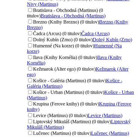
Nivy (Martinus)
Bratislava - Obchodná (Martinus) (0
titulov)
Bratislava - Obchodná (Martinus)
Brezno (Knihy Brezno) (0 titulov)
Brezno (Knihy
Brezno)
Čadca (Arcus) (0 titulov)
Čadca (Arcus)
Dolný Kubín (Zrno) (0 titulov)
Dolný Kubín (Zrno)
Humenné (Na korze) (0 titulov)
Humenné (Na
korze)
Ilava (Knihy Kornélia) (0 titulov)
Ilava (Knihy
Kornélia)
Kežmarok (Alter ego) (0 titulov)
Kežmarok (Alter
ego)
Košice - Galéria (Martinus) (0 titulov)
Košice -
Galéria (Martinus)
Košice - Urban (Martinus) (0 titulov)
Košice - Urban
(Martinus)
Krupina (Ferove knihy) (0 titulov)
Krupina (Ferove
knihy)
Levice (Martinus) (0 titulov)
Levice (Martinus)
Liptovský Mikuláš (Martinus) (0 titulov)
Liptovský
Mikuláš (Martinus)
Lučenec (Martinus) (0 titulov)
Lučenec (Martinus)