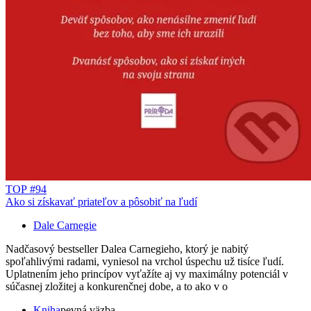
TOP #94
Ako si získavať priateľov a pôsobiť na ľudí
Dale Carnegie
Nadčasový bestseller Dalea Carnegieho, ktorý je nabitý
spoľahlivými radami, vyniesol na vrchol úspechu už tisíce ľudí.
Uplatnením jeho princípov vyťažíte aj vy maximálny potenciál v
súčasnej zložitej a konkurenčnej dobe, a to ako v o
Kniha
pevná väzba