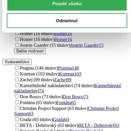
Povoliť všetko
Agatha Christie (19 titulov)
Agatha Christie
19
Richard Rohr (19 titulov)
Richard Rohr
19
Rhonda Byrne (19 titulov)
Rhonda Byrne
19
Odmietnuť
David R. Hawkins (17 titulov)
David R. Hawkins
17
Alessandro Manzoni (16 titulov)
Alessandro Manzoni
16
Homér (16 titulov)
Homér
16
Homer (16 titulov)
Homer
16
Jostein Gaarder (15 titulov)
Jostein Gaarder
15
Ďalšie možnosti
Vydavateľstvo
Pragma (146 titulov)
Pragma
146
Kumran (103 titulov)
Kumran
103
Zachej (99 titulov)
Zachej
99
Karmelitánské nakladatelství (74 titulov)
Karmelitánské
nakladatelství
74
Don Bosco (73 titulov)
Don Bosco
73
Fontána (65 titulov)
Fontána
65
Christian Project Support (63 titulov)
Christian Project
Support
63
Grada (63 titulov)
Grada
63
BETA - Dobrovský (63 titulov)
BETA - Dobrovský
63