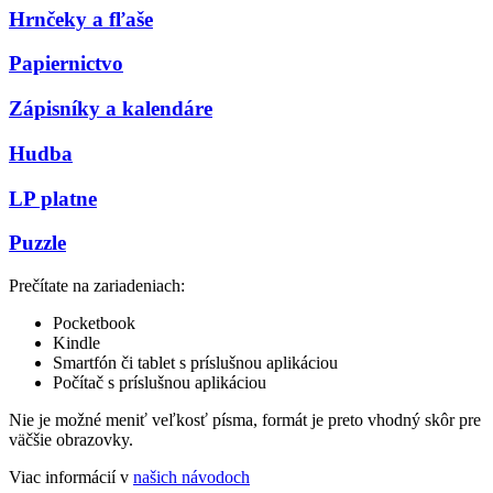
Hrnčeky a fľaše
Papiernictvo
Zápisníky a kalendáre
Hudba
LP platne
Puzzle
Prečítate na zariadeniach:
Pocketbook
Kindle
Smartfón či tablet s príslušnou aplikáciou
Počítač s príslušnou aplikáciou
Nie je možné meniť veľkosť písma, formát je preto vhodný skôr pre
väčšie obrazovky.
Viac informácií v
našich návodoch