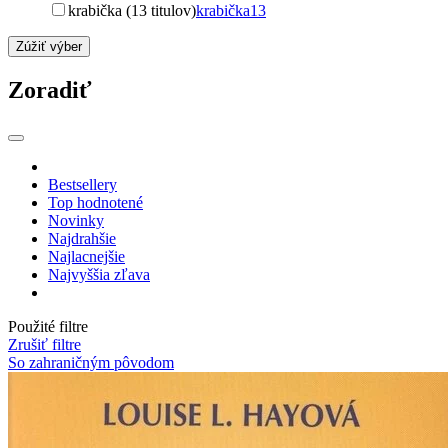
krabička (13 titulov)
krabička
13
Zúžiť výber
Zoradiť
Bestsellery
Top hodnotené
Novinky
Najdrahšie
Najlacnejšie
Najvyššia zľava
Použité filtre
Zrušiť filtre
So zahraničným pôvodom