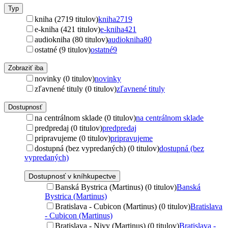
Typ
kniha (2719 titulov)
kniha
2719
e-kniha (421 titulov)
e-kniha
421
audiokniha (80 titulov)
audiokniha
80
ostatné (9 titulov)
ostatné
9
Zobraziť iba
novinky (0 titulov)
novinky
zľavnené tituly (0 titulov)
zľavnené tituly
Dostupnosť
na centrálnom sklade (0 titulov)
na centrálnom sklade
predpredaj (0 titulov)
predpredaj
pripravujeme (0 titulov)
pripravujeme
dostupná (bez vypredaných) (0 titulov)
dostupná (bez
vypredaných)
Dostupnosť v kníhkupectve
Banská Bystrica (Martinus) (0 titulov)
Banská
Bystrica (Martinus)
Bratislava - Cubicon (Martinus) (0 titulov)
Bratislava
- Cubicon (Martinus)
Bratislava - Nivy (Martinus) (0 titulov)
Bratislava -