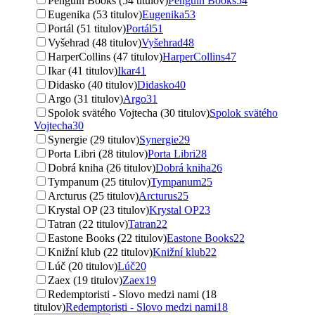
Penguin Books (54 titulov)
Penguin Books
54
Eugenika (53 titulov)
Eugenika
53
Portál (51 titulov)
Portál
51
Vyšehrad (48 titulov)
Vyšehrad
48
HarperCollins (47 titulov)
HarperCollins
47
Ikar (41 titulov)
Ikar
41
Didasko (40 titulov)
Didasko
40
Argo (31 titulov)
Argo
31
Spolok svätého Vojtecha (30 titulov)
Spolok svätého
Vojtecha
30
Synergie (29 titulov)
Synergie
29
Porta Libri (28 titulov)
Porta Libri
28
Dobrá kniha (26 titulov)
Dobrá kniha
26
Tympanum (25 titulov)
Tympanum
25
Arcturus (25 titulov)
Arcturus
25
Krystal OP (23 titulov)
Krystal OP
23
Tatran (22 titulov)
Tatran
22
Eastone Books (22 titulov)
Eastone Books
22
Knižní klub (22 titulov)
Knižní klub
22
Lúč (20 titulov)
Lúč
20
Zaex (19 titulov)
Zaex
19
Redemptoristi - Slovo medzi nami (18
titulov)
Redemptoristi - Slovo medzi nami
18