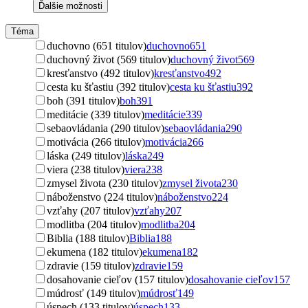
Ďalšie možnosti
Téma
duchovno (651 titulov)
duchovno
651
duchovný život (569 titulov)
duchovný život
569
kresťanstvo (492 titulov)
kresťanstvo
492
cesta ku šťastiu (392 titulov)
cesta ku šťastiu
392
boh (391 titulov)
boh
391
meditácie (339 titulov)
meditácie
339
sebaovládania (290 titulov)
sebaovládania
290
motivácia (266 titulov)
motivácia
266
láska (249 titulov)
láska
249
viera (238 titulov)
viera
238
zmysel života (230 titulov)
zmysel života
230
náboženstvo (224 titulov)
náboženstvo
224
vzťahy (207 titulov)
vzťahy
207
modlitba (204 titulov)
modlitba
204
Biblia (188 titulov)
Biblia
188
ekumena (182 titulov)
ekumena
182
zdravie (159 titulov)
zdravie
159
dosahovanie cieľov (157 titulov)
dosahovanie cieľov
157
múdrosť (149 titulov)
múdrosť
149
úspech (133 titulov)
úspech
133