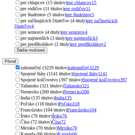
pre chlapcov (15 titulov)
pre chlapcov
15
pre rodičov (11 titulov)
pre rodičov
11
pre študentov (5 titulov)
pre študentov
5
pre začínajúcich čitateľov (4 tituly)
pre začínajúcich
čitateľov
4
pre seniorov (4 tituly)
pre seniorov
4
pre najmenších (3 tituly)
pre najmenších
3
pre predškolákov (2 tituly)
pre predškolákov
2
Ďalšie možnosti
Pôvod
zahraničný (3229 titulov)
zahraničný
3229
Spojené štáty (1141 titulov)
Spojené štáty
1141
Spojené kráľovstvo (397 titulov)
Spojené kráľovstvo
397
Taliansko (321 titulov)
Taliansko
321
Nemecko (200 titulov)
Nemecko
200
India (135 titulov)
India
135
Poľsko (118 titulov)
Poľsko
118
Francúzsko (104 titulov)
Francúzsko
104
Írsko (76 titulov)
Írsko
76
Čína (72 titulov)
Čína
72
Mexiko (70 titulov)
Mexiko
70
Kanada (66 titulov)
Kanada
66