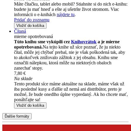
Máte čítačku, tablet alebo mobil? Stiahnite si do nich e-knihu:
budete ju mať hneď a ešte aj ušetríte život stromom. Viac
informácii o e-knihách
nájdete tu
.
Pridať do zoznamu
Vložiť do košíka
Čítaná
mierne opotrebovaná
Túto knihu sme vykúpili cez
Knihovrátok
a je mierne
opotrebovaná.
Na tejto knihe už síce poznať, že ju niekto
čítal, môže jej chýbať prebal, nie je však poškodená tak, aby
to akokoľvek znižovalo zážitok z jej obsahu. Knihu sme
označili nálepkou, ktorá môže na niektorých obaloch
zanechať stopy.
7,80 €
Na sklade
Tento produkt síce máme aktuálne na sklade, máme však už
iba posledné kusy a ďalšie už nemá ani distribútor, preto je
možné, že bude onedlho úplne vypredaný. Ak ho chcete mať,
ponáhľajte sa!
Vložiť do košíka
Ďalšie formáty