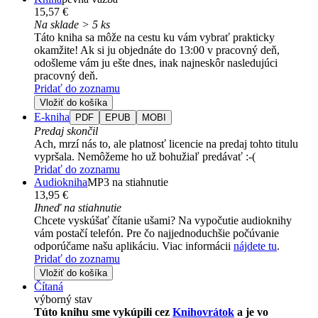
15,57 €
Na sklade > 5 ks
Táto kniha sa môže na cestu ku vám vybrať prakticky
okamžite! Ak si ju objednáte do 13:00 v pracovný deň,
odošleme vám ju ešte dnes, inak najneskôr nasledujúci
pracovný deň.
Pridať do zoznamu
Vložiť do košíka
E-kniha
PDF
EPUB
MOBI
Predaj skončil
Ach, mrzí nás to, ale platnosť licencie na predaj tohto titulu
vypršala. Nemôžeme ho už bohužiaľ predávať :-(
Pridať do zoznamu
Audiokniha
MP3 na stiahnutie
13,95 €
Ihneď na stiahnutie
Chcete vyskúšať čítanie ušami? Na vypočutie audioknihy
vám postačí telefón. Pre čo najjednoduchšie počúvanie
odporúčame našu aplikáciu. Viac informácii
nájdete tu
.
Pridať do zoznamu
Vložiť do košíka
Čítaná
výborný stav
Túto knihu sme vykúpili cez
Knihovrátok
a je vo