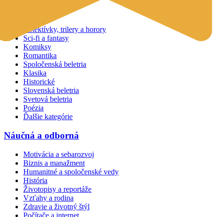
Beletria
Detektívky, trilery a horory
Sci-fi a fantasy
Komiksy
Romantika
Spoločenská beletria
Klasika
Historické
Slovenská beletria
Svetová beletria
Poézia
Ďalšie kategórie
Náučná a odborná
Motivácia a sebarozvoj
Biznis a manažment
Humanitné a spoločenské vedy
História
Životopisy a reportáže
Vzťahy a rodina
Zdravie a životný štýl
Počítače a internet