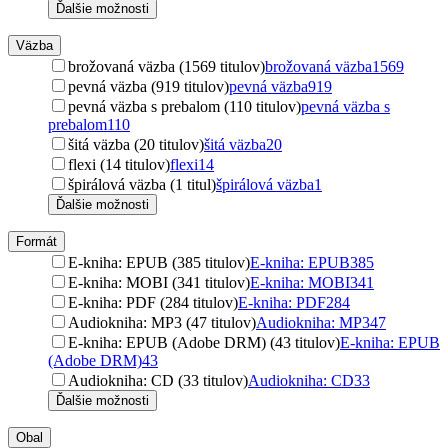
Ďalšie možnosti
Väzba
brožovaná väzba (1569 titulov)
brožovaná väzba
1569
pevná väzba (919 titulov)
pevná väzba
919
pevná väzba s prebalom (110 titulov)
pevná väzba s
prebalom
110
šitá väzba (20 titulov)
šitá väzba
20
flexi (14 titulov)
flexi
14
špirálová väzba (1 titul)
špirálová väzba
1
Ďalšie možnosti
Formát
E-kniha: EPUB (385 titulov)
E-kniha: EPUB
385
E-kniha: MOBI (341 titulov)
E-kniha: MOBI
341
E-kniha: PDF (284 titulov)
E-kniha: PDF
284
Audiokniha: MP3 (47 titulov)
Audiokniha: MP3
47
E-kniha: EPUB (Adobe DRM) (43 titulov)
E-kniha: EPUB
(Adobe DRM)
43
Audiokniha: CD (33 titulov)
Audiokniha: CD
33
Ďalšie možnosti
Obal