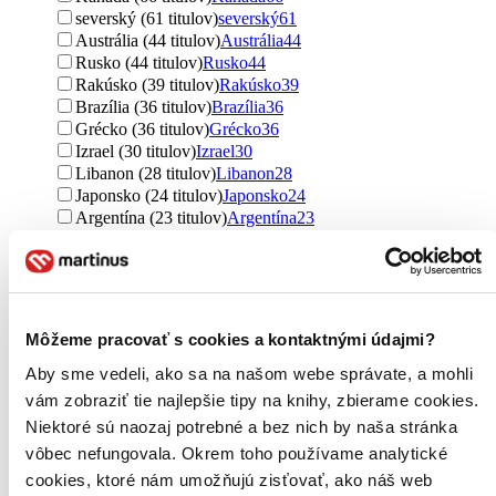
severský (61 titulov)
severský
61
Austrália (44 titulov)
Austrália
44
Rusko (44 titulov)
Rusko
44
Rakúsko (39 titulov)
Rakúsko
39
Brazília (36 titulov)
Brazília
36
Grécko (36 titulov)
Grécko
36
Izrael (30 titulov)
Izrael
30
Libanon (28 titulov)
Libanon
28
Japonsko (24 titulov)
Japonsko
24
Argentína (23 titulov)
Argentína
23
Nórsko (21 titulov)
Nórsko
21
Švajčiarsko (21 titulov)
Švajčiarsko
21
Belgicko (20 titulov)
Belgicko
20
Rumunsko (19 titulov)
Rumunsko
19
Španielsko (18 titulov)
Španielsko
18
Môžeme pracovať s cookies a kontaktnými údajmi?
Irán (17 titulov)
Irán
17
Fínsko (15 titulov)
Fínsko
15
Aby sme vedeli, ako sa na našom webe správate, a mohli
Holandsko (14 titulov)
Holandsko
14
vám zobraziť tie najlepšie tipy na knihy, zbierame cookies.
Ďalšie možnosti
Niektoré sú naozaj potrebné a bez nich by naša stránka
vôbec nefungovala. Okrem toho používame analytické
Autor
cookies, ktoré nám umožňujú zisťovať, ako náš web
Bruno Ferrero (93 titulov)
Bruno Ferrero
93