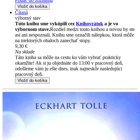
Pridať do zoznamu
Vložiť do košíka
Čítaná
výborný stav
Túto knihu sme vykúpili cez
Knihovrátok
a je vo
výbornom stave.
Rozdiel medzi touto knihou a novou by ste
asi ani nespoznali. Knihu sme označili nálepkou, ktorá môže
na niektorých obaloch zanechať stopy.
9,30 €
Na sklade
Táto kniha sa môže na cestu ku vám vybrať prakticky
okamžite! Ak si ju objednáte do 13:00 v pracovný deň,
odošleme vám ju ešte dnes, inak najneskôr nasledujúci
pracovný deň.
Vložiť do košíka