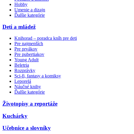
Hobby
Umenie a dizajn
Ďalšie kategórie
Deti a mládež
Knihorad – poradca kníh pre deti
Pre najmenších
Pre prvákov
Pre pubertiakov
Young Adult
Beletria
Rozprávky
Sci-fi, fantasy a komiksy
Leporelá
Náučné knihy
Ďalšie kategórie
Životopisy a reportáže
Kuchárky
Učebnice a slovníky