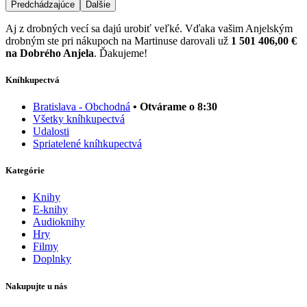
Predchádzajúce
Ďalšie
Aj z drobných vecí sa dajú urobiť veľké. Vďaka vašim Anjelským
drobným ste pri nákupoch na Martinuse darovali už
1 501 406,00 €
na Dobrého Anjela
. Ďakujeme!
Kníhkupectvá
Bratislava - Obchodná
• Otvárame o 8:30
Všetky kníhkupectvá
Udalosti
Spriatelené kníhkupectvá
Kategórie
Knihy
E-knihy
Audioknihy
Hry
Filmy
Doplnky
Nakupujte u nás