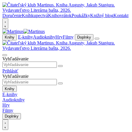
Doručenie
Kníhkupectvá
Knihovrátok
Poukážky
Knižný blog
Kontakt
E-knihy
Audioknihy
Hry
Filmy
Knihy
Doplnky
Vyhľadávanie
Prihlásiť
Vyhľadávanie
Knihy
E-knihy
Audioknihy
Hry
Filmy
Doplnky