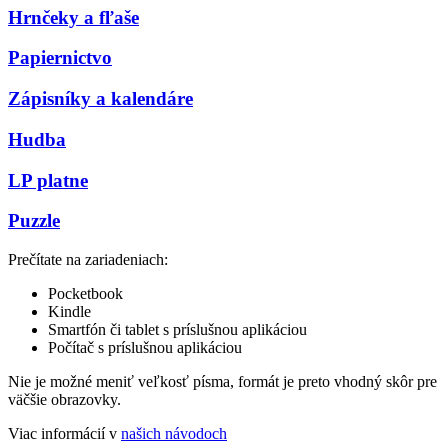
Hrnčeky a fľaše
Papiernictvo
Zápisníky a kalendáre
Hudba
LP platne
Puzzle
Prečítate na zariadeniach:
Pocketbook
Kindle
Smartfón či tablet s príslušnou aplikáciou
Počítač s príslušnou aplikáciou
Nie je možné meniť veľkosť písma, formát je preto vhodný skôr pre
väčšie obrazovky.
Viac informácií v
našich návodoch