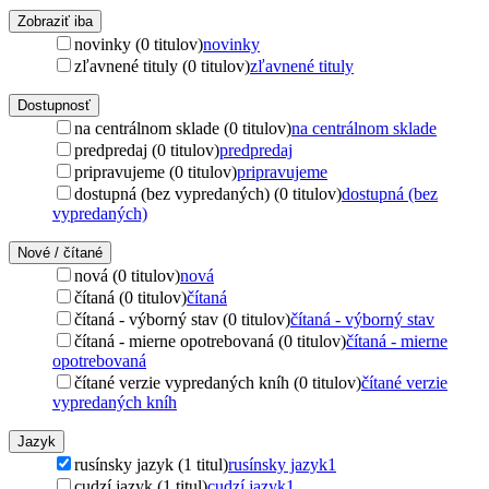
Zobraziť iba
novinky (0 titulov)
novinky
zľavnené tituly (0 titulov)
zľavnené tituly
Dostupnosť
na centrálnom sklade (0 titulov)
na centrálnom sklade
predpredaj (0 titulov)
predpredaj
pripravujeme (0 titulov)
pripravujeme
dostupná (bez vypredaných) (0 titulov)
dostupná (bez
vypredaných)
Nové / čítané
nová (0 titulov)
nová
čítaná (0 titulov)
čítaná
čítaná - výborný stav (0 titulov)
čítaná - výborný stav
čítaná - mierne opotrebovaná (0 titulov)
čítaná - mierne
opotrebovaná
čítané verzie vypredaných kníh (0 titulov)
čítané verzie
vypredaných kníh
Jazyk
rusínsky jazyk (1 titul)
rusínsky jazyk
1
cudzí jazyk (1 titul)
cudzí jazyk
1