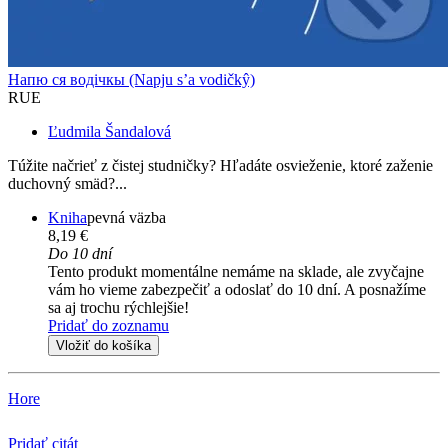
Напю ся водічкы (Napju s’a vodičkŷ)
RUE
Ľudmila Šandalová
Túžite načrieť z čistej studničky? Hľadáte osvieženie, ktoré zaženie
duchovný smäd?...
Kniha
pevná väzba
8,19 €
Do 10 dní
Tento produkt momentálne nemáme na sklade, ale zvyčajne
vám ho vieme zabezpečiť a odoslať do 10 dní. A posnažíme
sa aj trochu rýchlejšie!
Pridať do zoznamu
Vložiť do košíka
Hore
Pridať citát