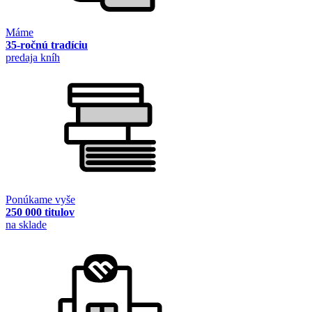
Máme
35-ročnú tradíciu
predaja kníh
Ponúkame vyše
250 000 titulov
na sklade