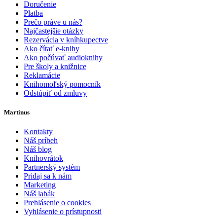
Doručenie
Platba
Prečo práve u nás?
Najčastejšie otázky
Rezervácia v kníhkupectve
Ako čítať e-knihy
Ako počúvať audioknihy
Pre školy a knižnice
Reklamácie
Knihomoľský pomocník
Odstúpiť od zmluvy
Martinus
Kontakty
Náš príbeh
Náš blog
Knihovrátok
Partnerský systém
Pridaj sa k nám
Marketing
Náš labák
Prehlásenie o cookies
Vyhlásenie o prístupnosti