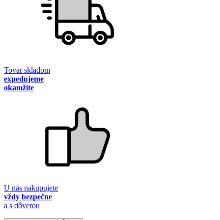
Tovar skladom
expedujeme
okamžite
U nás nakupujete
vždy bezpečne
a s dôverou