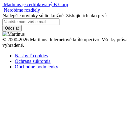
Martinus je certifikovaný B Corp
Nerobíme rozdiely
Najlepšie novinky sú tie knižné. Získajte ich ako prví:
Odoslať
© 2000-2026 Martinus. Internetové kníhkupectvo. Všetky práva
vyhradené.
Nastaviť cookies
Ochrana súkromia
Obchodné podmienky