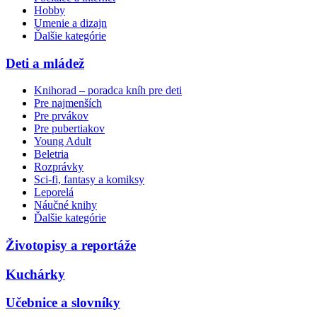
Hobby
Umenie a dizajn
Ďalšie kategórie
Deti a mládež
Knihorad – poradca kníh pre deti
Pre najmenších
Pre prvákov
Pre pubertiakov
Young Adult
Beletria
Rozprávky
Sci-fi, fantasy a komiksy
Leporelá
Náučné knihy
Ďalšie kategórie
Životopisy a reportáže
Kuchárky
Učebnice a slovníky