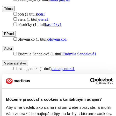
Téma
boh (1 titul)
boh
1
viera (1 titul)
viera
1
básničky (1 titul)
básničky
1
Pôvod
Slovensko (1 titul)
Slovensko
1
Autor
Ľudmila Šandalová (1 titul)
Ľudmila Šandalová
1
Vydavateľstvo
tota agentura (1 titul)
tota agentura
1
Väzba
pevná väzba (1 titul)
pevná väzba
1
Zúžiť výber
Môžeme pracovať s cookies a kontaktnými údajmi?
Zoradiť
Aby sme vedeli, ako sa na našom webe správate, a mohli
vám zobraziť tie najlepšie tipy na knihy, zbierame cookies.