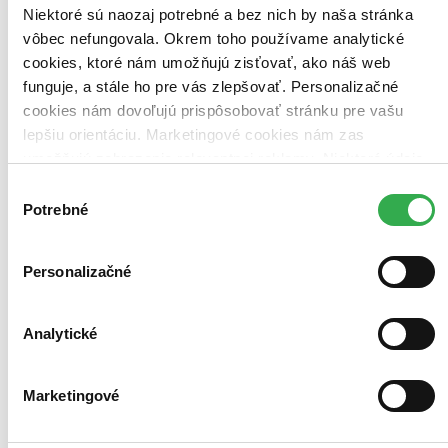
Niektoré sú naozaj potrebné a bez nich by naša stránka
vôbec nefungovala. Okrem toho používame analytické
Bestsellery
cookies, ktoré nám umožňujú zisťovať, ako náš web
Top hodnotené
Novinky
funguje, a stále ho pre vás zlepšovať. Personalizačné
Najdrahšie
cookies nám dovoľujú prispôsobovať stránku pre vašu
Najlacnejšie
lepšiu orientáciu. Marketingové cookies nám zas
Najvyššia zľava
umožňujú zobrazenie relevantnej reklamy. Niektoré údaje
zdieľame aj s tretími stranami. Veľmi by nám pomohlo,
Výber
Použité filtre
keby sme mohli používať všetky tieto cookies. Ďakujeme!
Zrušiť filtre
Potrebné
súhlasu
V rusínskom jazyku
Personalizačné
Analytické
Marketingové