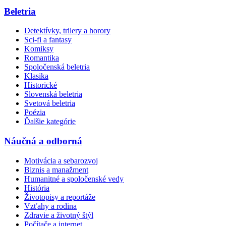
Beletria
Detektívky, trilery a horory
Sci-fi a fantasy
Komiksy
Romantika
Spoločenská beletria
Klasika
Historické
Slovenská beletria
Svetová beletria
Poézia
Ďalšie kategórie
Náučná a odborná
Motivácia a sebarozvoj
Biznis a manažment
Humanitné a spoločenské vedy
História
Životopisy a reportáže
Vzťahy a rodina
Zdravie a životný štýl
Počítače a internet