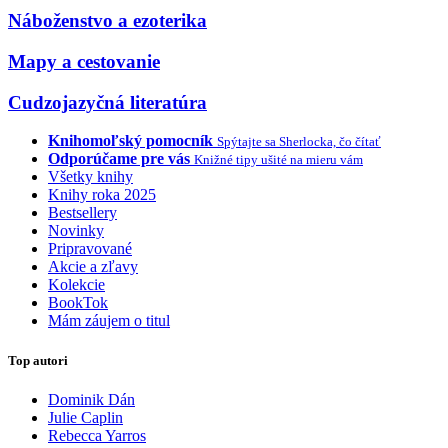
Náboženstvo a ezoterika
Mapy a cestovanie
Cudzojazyčná literatúra
Knihomoľský pomocník
Spýtajte sa Sherlocka, čo čítať
Odporúčame pre vás
Knižné tipy ušité na mieru vám
Všetky knihy
Knihy roka 2025
Bestsellery
Novinky
Pripravované
Akcie a zľavy
Kolekcie
BookTok
Mám záujem o titul
Top autori
Dominik Dán
Julie Caplin
Rebecca Yarros