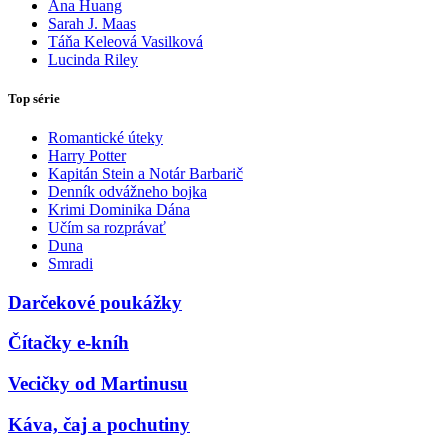
Ana Huang
Sarah J. Maas
Táňa Keleová Vasilková
Lucinda Riley
Top série
Romantické úteky
Harry Potter
Kapitán Stein a Notár Barbarič
Denník odvážneho bojka
Krimi Dominika Dána
Učím sa rozprávať
Duna
Smradi
Darčekové poukážky
Čítačky e-kníh
Vecičky od Martinusu
Káva, čaj a pochutiny