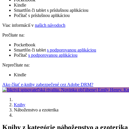
Kindle
Smartfón či tablet s príslušnou aplikáciou
Počítač s príslušnou aplikáciou
Viac informácií v
našich návodoch
Prečítate na:
Pocketbook
Smartfón či tablet
s podporovanou aplikáciou
Počítač
s podporovanou aplikáciou
Neprečítate na:
Kindle
Ako čítať e-knihy zabezpečené cez Adobe DRM?
Knihy
Náboženstvo a ezoterika
Knihy z kategórie náboženstvo a ezoterik