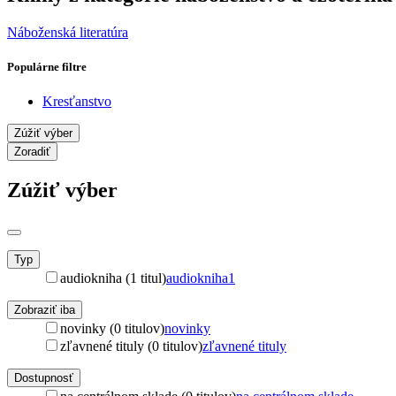
Náboženská literatúra
Populárne filtre
Kresťanstvo
Zúžiť výber
Zoradiť
Zúžiť výber
Typ
audiokniha (1 titul)
audiokniha
1
Zobraziť iba
novinky (0 titulov)
novinky
zľavnené tituly (0 titulov)
zľavnené tituly
Dostupnosť