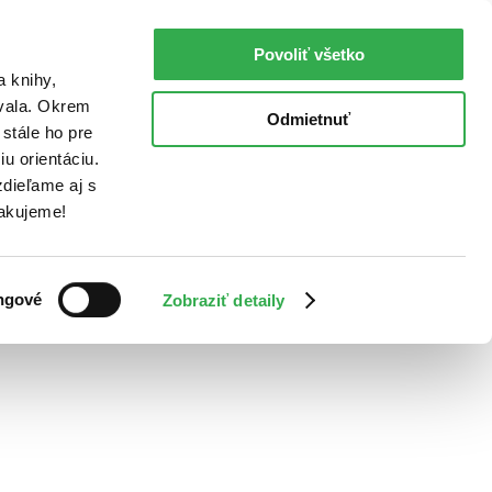
Povoliť všetko
a knihy,
ovala. Okrem
Odmietnuť
stále ho pre
u orientáciu.
dieľame aj s
Ďakujeme!
ngové
Zobraziť detaily