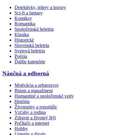
Detektívky, trilery a horory
Sci-fi a fantasy
Komiksy
Romantika
Spoločenská beletria
Klasika
Historické
Slovenská beletria
Svetová beletria
Poézia
Ďalšie kategórie
Náučná a odborná
Motivácia a sebarozvoj
Biznis a manažment
Humanitné a spoločenské vedy
História
Životopisy a reportáže
Vzťahy a rodina
Zdravie a životný štýl
Počítače a internet
Hobby
Umenie a dizajn