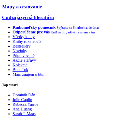
Mapy a cestovanie
Cudzojazyčná literatúra
Knihomoľský pomocník
Spýtajte sa Sherlocka, čo čítať
Odporúčame pre vás
Knižné tipy ušité na mieru vám
Všetky knihy
Knihy roka 2025
Bestsellery
Novinky
Pripravované
Akcie a zľavy
Kolekcie
BookTok
Mám záujem o titul
Top autori
Dominik Dán
Julie Caplin
Rebecca Yarros
Ana Huang
Sarah J. Maas