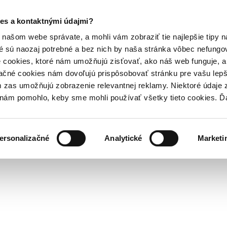
es a kontaktnými údajmi?
našom webe správate, a mohli vám zobraziť tie najlepšie tipy n
é sú naozaj potrebné a bez nich by naša stránka vôbec nefung
 cookies, ktoré nám umožňujú zisťovať, ako náš web funguje, a 
ačné cookies nám dovoľujú prispôsobovať stránku pre vašu lepši
zas umožňujú zobrazenie relevantnej reklamy. Niektoré údaje z
y nám pomohlo, keby sme mohli používať všetky tieto cookies. 
ersonalizačné
Analytické
Marketi