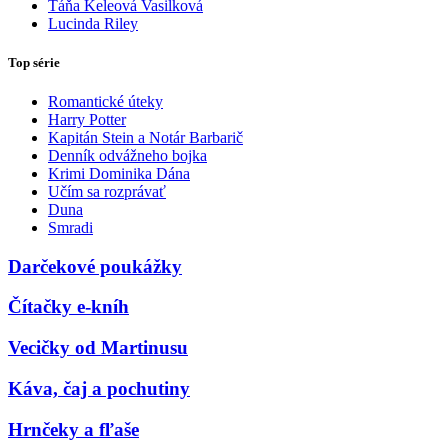
Táňa Keleová Vasilková
Lucinda Riley
Top série
Romantické úteky
Harry Potter
Kapitán Stein a Notár Barbarič
Denník odvážneho bojka
Krimi Dominika Dána
Učím sa rozprávať
Duna
Smradi
Darčekové poukážky
Čítačky e-kníh
Vecičky od Martinusu
Káva, čaj a pochutiny
Hrnčeky a fľaše