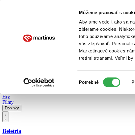
Doručenie
Kníhkupectvá
Knihovrátok
Poukážky
Knižný blog
Kontakt
Môžeme pracovať s cooki
Aby sme vedeli, ako sa na 
zbierame cookies. Niektor
E-knihy
Audioknihy
Hry
Filmy
Knihy
Doplnky
toho používame analytické
vás zlepšovať. Personaliz
Vyhľadávanie
Marketingové cookies nám 
tretími stranami. Veľmi b
Prihlásiť
Vyhľadávanie
Výber
Knihy
Potrebné
P
súhlasu
E-knihy
Audioknihy
Hry
Filmy
Doplnky
Beletria