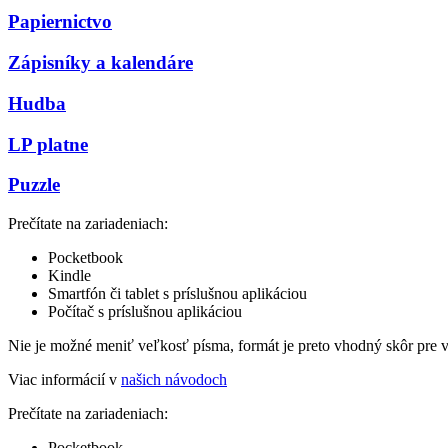
Papiernictvo
Zápisníky a kalendáre
Hudba
LP platne
Puzzle
Prečítate na zariadeniach:
Pocketbook
Kindle
Smartfón či tablet s príslušnou aplikáciou
Počítač s príslušnou aplikáciou
Nie je možné meniť veľkosť písma, formát je preto vhodný skôr pre 
Viac informácií v
našich návodoch
Prečítate na zariadeniach:
Pocketbook