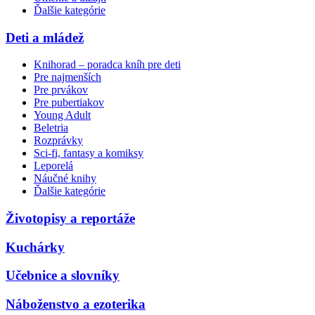
Ďalšie kategórie
Deti a mládež
Knihorad – poradca kníh pre deti
Pre najmenších
Pre prvákov
Pre pubertiakov
Young Adult
Beletria
Rozprávky
Sci-fi, fantasy a komiksy
Leporelá
Náučné knihy
Ďalšie kategórie
Životopisy a reportáže
Kuchárky
Učebnice a slovníky
Náboženstvo a ezoterika