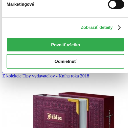
Marketingové
Bestsellery
Zobraziť detaily
Top hodnotené
Novinky
Najdrahšie
Povoliť všetko
Najlacnejšie
Najvyššia zľava
Odmietnuť
Použité filtre
Zrušiť filtre
Z kolekcie Tipy vydavateľov - Kniha roka 2018