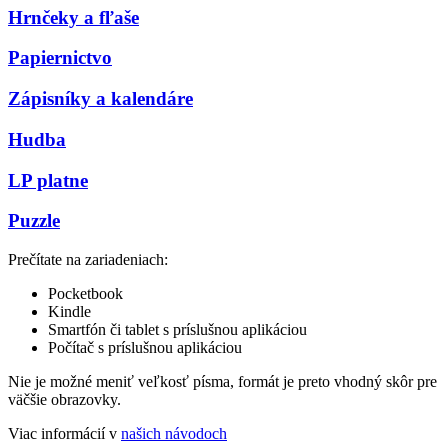
Hrnčeky a fľaše
Papiernictvo
Zápisníky a kalendáre
Hudba
LP platne
Puzzle
Prečítate na zariadeniach:
Pocketbook
Kindle
Smartfón či tablet s príslušnou aplikáciou
Počítač s príslušnou aplikáciou
Nie je možné meniť veľkosť písma, formát je preto vhodný skôr pre
väčšie obrazovky.
Viac informácií v
našich návodoch