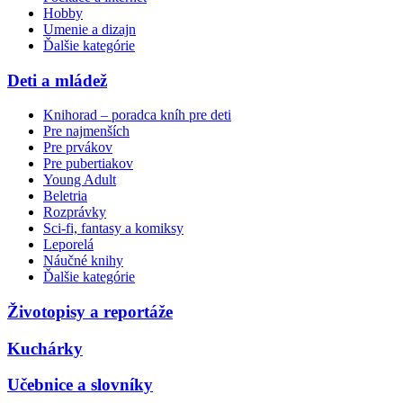
Hobby
Umenie a dizajn
Ďalšie kategórie
Deti a mládež
Knihorad – poradca kníh pre deti
Pre najmenších
Pre prvákov
Pre pubertiakov
Young Adult
Beletria
Rozprávky
Sci-fi, fantasy a komiksy
Leporelá
Náučné knihy
Ďalšie kategórie
Životopisy a reportáže
Kuchárky
Učebnice a slovníky