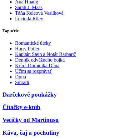
Ana Huang
Sarah J. Maas
Táňa Keleová Vasilková
Lucinda Riley
Top série
Romantické úteky
Harry Potter
Kapitán Stein a Notár Barbarič
Denník odvážneho bojka
Krimi Dominika Dána
Učím sa rozprávať
Duna
Smradi
Darčekové poukážky
Čítačky e-kníh
Vecičky od Martinusu
Káva, čaj a pochutiny