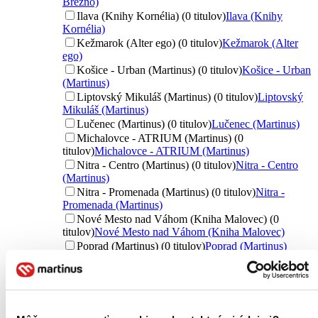
Brezno)
Ilava (Knihy Kornélia) (0 titulov)
Ilava (Knihy
Kornélia)
Kežmarok (Alter ego) (0 titulov)
Kežmarok (Alter
ego)
Košice - Urban (Martinus) (0 titulov)
Košice - Urban
(Martinus)
Liptovský Mikuláš (Martinus) (0 titulov)
Liptovský
Mikuláš (Martinus)
Lučenec (Martinus) (0 titulov)
Lučenec (Martinus)
Michalovce - ATRIUM (Martinus) (0
titulov)
Michalovce - ATRIUM (Martinus)
Nitra - Centro (Martinus) (0 titulov)
Nitra - Centro
(Martinus)
Nitra - Promenada (Martinus) (0 titulov)
Nitra -
Promenada (Martinus)
Nové Mesto nad Váhom (Kniha Malovec) (0
titulov)
Nové Mesto nad Váhom (Kniha Malovec)
Poprad (Martinus) (0 titulov)
Poprad (Martinus)
Považská Bystrica (Martinus) (0 titulov)
Považská
Bystrica (Martinus)
Prešov (Martinus) (0 titulov)
Prešov (Martinus)
Trenčín (Martinus) (0 titulov)
Trenčín (Martinus)
Zvolen (Martinus) (0 titulov)
Zvolen (Martinus)