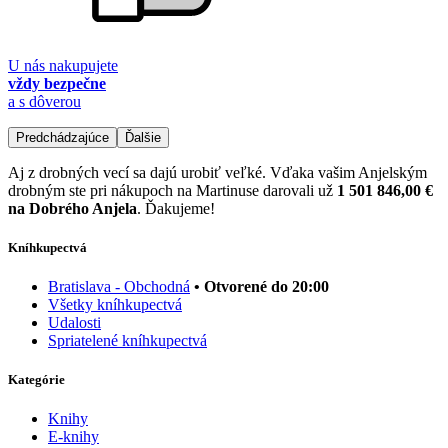
U nás nakupujete
vždy bezpečne
a s dôverou
Predchádzajúce
Ďalšie
Aj z drobných vecí sa dajú urobiť veľké. Vďaka vašim Anjelským
drobným ste pri nákupoch na Martinuse darovali už
1 501 846,00 €
na Dobrého Anjela
. Ďakujeme!
Kníhkupectvá
Bratislava - Obchodná
• Otvorené do 20:00
Všetky kníhkupectvá
Udalosti
Spriatelené kníhkupectvá
Kategórie
Knihy
E-knihy