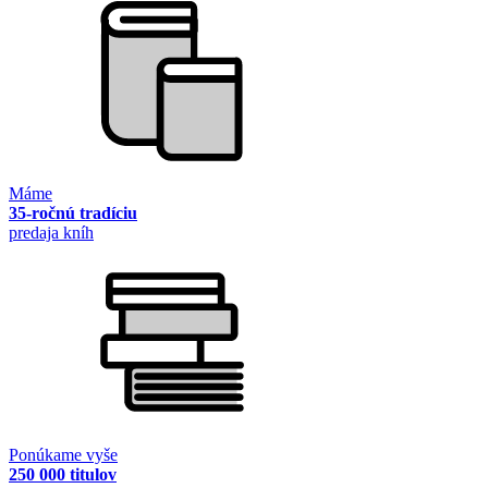
Máme
35-ročnú tradíciu
predaja kníh
Ponúkame vyše
250 000 titulov