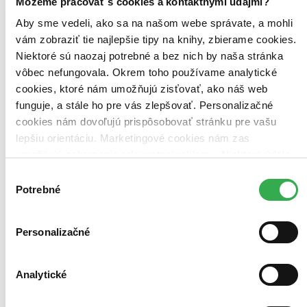
Môžeme pracovať s cookies a kontaktnými údajmi?
Ďalšie možnosti
Aby sme vedeli, ako sa na našom webe správate, a mohli
Nové / čítané
vám zobraziť tie najlepšie tipy na knihy, zbierame cookies.
nová (0 titulov)
nová
Niektoré sú naozaj potrebné a bez nich by naša stránka
čítaná (0 titulov)
čítaná
vôbec nefungovala. Okrem toho používame analytické
čítaná - výborný stav (0 titulov)
čítaná - výborný stav
cookies, ktoré nám umožňujú zisťovať, ako náš web
čítaná - mierne opotrebovaná (0 titulov)
čítaná - mierne
opotrebovaná
funguje, a stále ho pre vás zlepšovať. Personalizačné
čítané verzie vypredaných kníh (0 titulov)
čítané verzie
cookies nám dovoľujú prispôsobovať stránku pre vašu
vypredaných kníh
lepšiu orientáciu. Marketingové cookies nám zas
umožňujú zobrazenie relevantnej reklamy. Niektoré údaje
Jazyk
slovenčina (1 titul)
slovenčina
1
zdieľame aj s tretími stranami. Veľmi by nám pomohlo,
Výber
keby sme mohli používať všetky tieto cookies. Ďakujeme!
Potrebné
súhlasu
Vydavateľstvo
Ikar (1 titul)
Ikar
1
Personalizačné
Väzba
pevná väzba (1 titul)
pevná väzba
1
Zúžiť výber
Analytické
Zoradiť