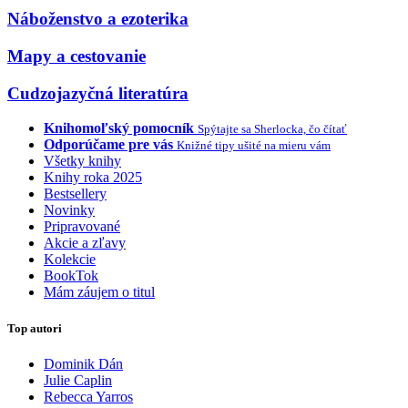
Náboženstvo a ezoterika
Mapy a cestovanie
Cudzojazyčná literatúra
Knihomoľský pomocník
Spýtajte sa Sherlocka, čo čítať
Odporúčame pre vás
Knižné tipy ušité na mieru vám
Všetky knihy
Knihy roka 2025
Bestsellery
Novinky
Pripravované
Akcie a zľavy
Kolekcie
BookTok
Mám záujem o titul
Top autori
Dominik Dán
Julie Caplin
Rebecca Yarros