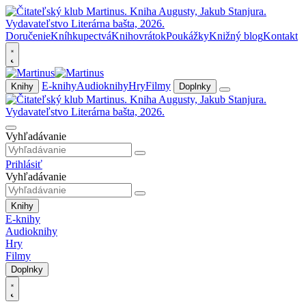
Doručenie
Kníhkupectvá
Knihovrátok
Poukážky
Knižný blog
Kontakt
E-knihy
Audioknihy
Hry
Filmy
Knihy
Doplnky
Vyhľadávanie
Prihlásiť
Vyhľadávanie
Knihy
E-knihy
Audioknihy
Hry
Filmy
Doplnky