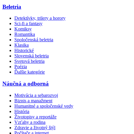
Beletria
Detektívky, trilery a horory
Sci-fi a fantasy
Komiksy
Romantika
Spoločenská beletria
Klasika
Historické
Slovenská beletria
Svetová beletria
Poézia
Ďalšie kategórie
Náučná a odborná
Motivácia a sebarozvoj
Biznis a manažment
Humanitné a spoločenské vedy
História
Životopisy a reportáže
Vzťahy a rodina
Zdravie a životný štýl
Počítače a internet