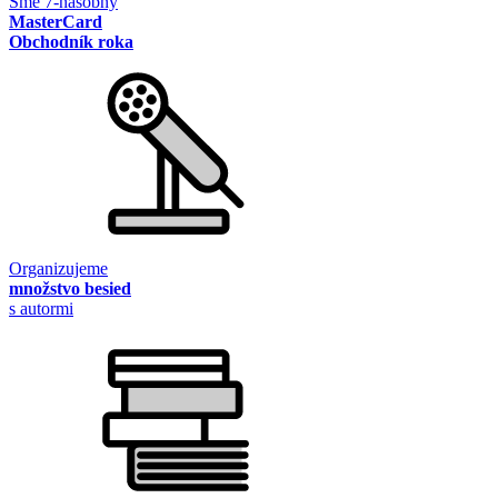
Sme 7-násobný
MasterCard
Obchodník roka
Organizujeme
množstvo besied
s autormi