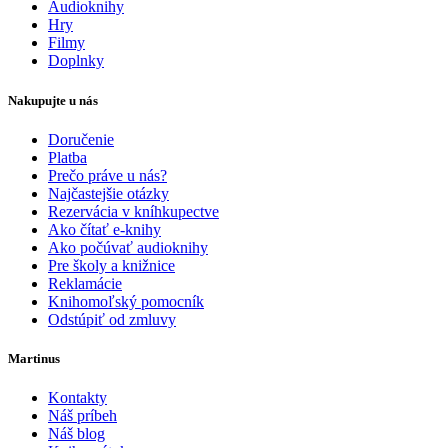
Audioknihy
Hry
Filmy
Doplnky
Nakupujte u nás
Doručenie
Platba
Prečo práve u nás?
Najčastejšie otázky
Rezervácia v kníhkupectve
Ako čítať e-knihy
Ako počúvať audioknihy
Pre školy a knižnice
Reklamácie
Knihomoľský pomocník
Odstúpiť od zmluvy
Martinus
Kontakty
Náš príbeh
Náš blog