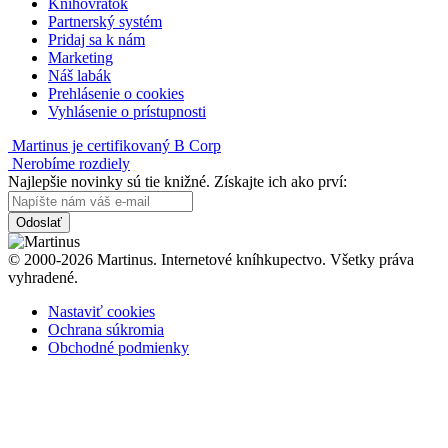
Knihovrátok
Partnerský systém
Pridaj sa k nám
Marketing
Náš labák
Prehlásenie o cookies
Vyhlásenie o prístupnosti
Martinus je certifikovaný B Corp
Nerobíme rozdiely
Najlepšie novinky sú tie knižné. Získajte ich ako prví:
Odoslať
© 2000-2026 Martinus. Internetové kníhkupectvo. Všetky práva
vyhradené.
Nastaviť cookies
Ochrana súkromia
Obchodné podmienky