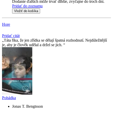
Dodanie ďalších môže trvať dlhšie, zvyčajne do troch dní.
Pridať do zoznamu
Vložiť do košíka
Hore
Pridať citát
Táta říka, že jen zřídka se dělají špatná rozhodnutí. Nejdůležitější
je, aby je člověk udělal a držel se jich.
Pohádka
Jonas T. Bengtsson