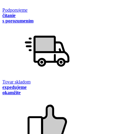
Podporujeme
čítanie
s porozumením
Tovar skladom
expedujeme
okamžite