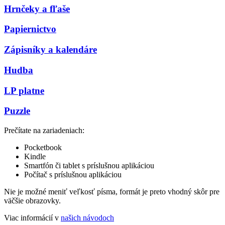
Hrnčeky a fľaše
Papiernictvo
Zápisníky a kalendáre
Hudba
LP platne
Puzzle
Prečítate na zariadeniach:
Pocketbook
Kindle
Smartfón či tablet s príslušnou aplikáciou
Počítač s príslušnou aplikáciou
Nie je možné meniť veľkosť písma, formát je preto vhodný skôr pre
väčšie obrazovky.
Viac informácií v
našich návodoch