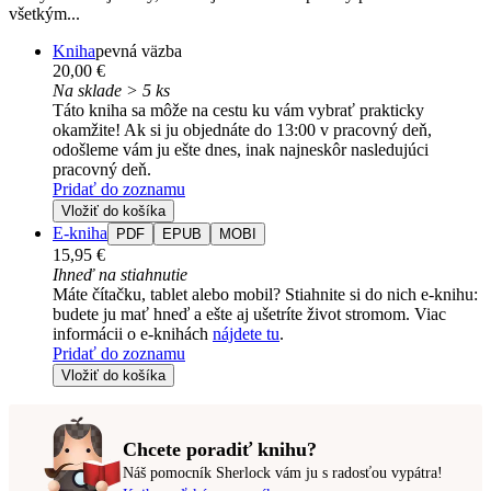
všetkým...
Kniha
pevná väzba
20,00 €
Na sklade > 5 ks
Táto kniha sa môže na cestu ku vám vybrať prakticky
okamžite! Ak si ju objednáte do 13:00 v pracovný deň,
odošleme vám ju ešte dnes, inak najneskôr nasledujúci
pracovný deň.
Pridať do zoznamu
Vložiť do košíka
E-kniha
PDF
EPUB
MOBI
15,95 €
Ihneď na stiahnutie
Máte čítačku, tablet alebo mobil? Stiahnite si do nich e-knihu:
budete ju mať hneď a ešte aj ušetríte život stromom. Viac
informácii o e-knihách
nájdete tu
.
Pridať do zoznamu
Vložiť do košíka
Chcete poradiť knihu?
Náš pomocník Sherlock vám ju s radosťou vypátra!