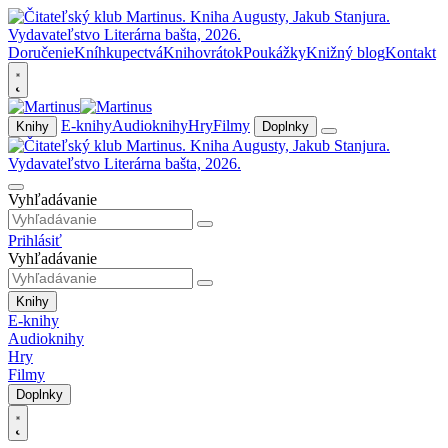
Doručenie
Kníhkupectvá
Knihovrátok
Poukážky
Knižný blog
Kontakt
E-knihy
Audioknihy
Hry
Filmy
Knihy
Doplnky
Vyhľadávanie
Prihlásiť
Vyhľadávanie
Knihy
E-knihy
Audioknihy
Hry
Filmy
Doplnky