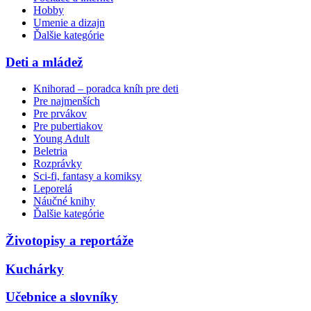
Hobby
Umenie a dizajn
Ďalšie kategórie
Deti a mládež
Knihorad – poradca kníh pre deti
Pre najmenších
Pre prvákov
Pre pubertiakov
Young Adult
Beletria
Rozprávky
Sci-fi, fantasy a komiksy
Leporelá
Náučné knihy
Ďalšie kategórie
Životopisy a reportáže
Kuchárky
Učebnice a slovníky