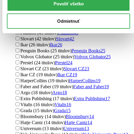
Povoliť všetko
Vydavateľstvo
Taschen (126 titulov)
Taschen
126
Thames & Hudson (93 titulov)
Thames & Hudson
93
Odmietnuť
XYZ (46 titulov)
XYZ
46
Phaidon (45 titulov)
Phaidon
45
Slovart (42 titulov)
Slovart
42
Ikar (26 titulov)
Ikar
26
Penguin Books (25 titulov)
Penguin Books
25
Volvox Globator (25 titulov)
Volvox Globator
25
Prestel (24 titulov)
Prestel
24
Slovart CZ (23 titulov)
Slovart CZ
23
Ikar CZ (19 titulov)
Ikar CZ
19
HarperCollins (19 titulov)
HarperCollins
19
Faber and Faber (19 titulov)
Faber and Faber
19
Argo (18 titulov)
Argo
18
Extra Publishing (17 titulov)
Extra Publishing
17
Vitalis (16 titulov)
Vitalis
16
Grada (15 titulov)
Grada
15
Bloomsbury (14 titulov)
Bloomsbury
14
Hatje Cantz (14 titulov)
Hatje Cantz
14
Universum (13 titulov)
Universum
13