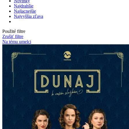
Novinky
Najdrahšie
Najlacnejšie
Najvyššia zľava
Použité filtre
Zrušiť filtre
Na tému umelci