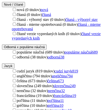
Nové / čítané
nová (0 titulov)
nová
čítaná (0 titulov)
čítaná
čítaná - výborný stav (0 titulov)
čítaná - výborný stav
čítaná - mierne opotrebovaná (0 titulov)
čítaná - mierne
opotrebovaná
čítané verzie vypredaných kníh (0 titulov)
čítané verzie
vypredaných kníh
Odborná x populárne náučná
populárne náučná (689 titulov)
populárne náučná
689
odborná (38 titulov)
odborná
38
Jazyk
cudzí jazyk (819 titulov)
cudzí jazyk
819
angličtina (794 titulov)
angličtina
794
čeština (673 titulov)
čeština
673
slovenčina (249 titulov)
slovenčina
249
nemčina (32 titulov)
nemčina
32
francúzština (19 titulov)
francúzština
19
poľština (11 titulov)
poľština
11
gréčtina (10 titulov)
gréčtina
10