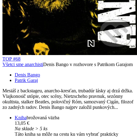
TOP #68
Všetci sme anarchisti
Denis Bango v rozhovore s Patrikom Garajom
Denis Bango
Patrik Garaj
Mesiáš z backstageu, anarcho-kresťan, trubadúr lásky aj drzá držka.
Vlajkonosič utópie, otec scény, Nietzscheho pravnuk, sezónny
okultista, stalker Beatles, polovičný Róm, samozvaný Cigán, filozof
zo zadných radov. Denis Bango najprv založil punkových...
Kniha
brožovaná väzba
13,05 €
Na sklade > 5 ks
Táto kniha sa môže na cestu ku vám vybrať prakticky