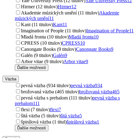
Yale University Press (12 titulov)
Yale University Press
12
Hirmer (12 titulov)
Hirmer
12
Akademie múzických umění (11 titulov)
Akademie
múzických umění
11
Kant (11 titulov)
Kant
11
Imagination of People (11 titulov)
Imagination of People
11
Mladá fronta (10 titulov)
Mladá fronta
10
CPRESS (10 titulov)
CPRESS
10
Canongate Books (9 titulov)
Canongate Books
9
Galén (9 titulov)
Galén
9
Arbor vitae (9 titulov)
Arbor vitae
9
Ďalšie možnosti
Väzba
pevná väzba (934 titulov)
pevná väzba
934
brožovaná väzba (465 titulov)
brožovaná väzba
465
pevná väzba s prebalom (111 titulov)
pevná väzba s
prebalom
111
flexi (7 titulov)
flexi
7
šitá väzba (5 titulov)
šitá väzba
5
špirálová väzba (1 titul)
špirálová väzba
1
Ďalšie možnosti