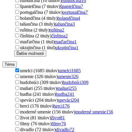
rumunčina (10 titulov)
rumunčina
10
španielčina (7 titulov)
španielčina
7
portugalčina (7 titulov)
portugalčina
7
holandčina (4 tituly)
holandčina
4
taliančina (3 tituly)
taliančina
3
ruština (2 tituly)
ruština
2
čínština (2 tituly)
čínština
2
maďarčina (1 titul)
maďarčina
1
ukrajinčina (1 titul)
ukrajinčina
1
Ďalšie možnosti
Téma
umelci (1685 titulov)
umelci
1685
umenie (326 titulov)
umenie
326
hudobníci (309 titulov)
hudobníci
309
maliari (255 titulov)
maliari
255
hudba (241 titulov)
hudba
241
speváci (204 titulov)
speváci
204
herci (176 titulov)
herci
176
moderné umenie (156 titulov)
moderné umenie
156
život (81 titulov)
život
81
filmy (76 titulov)
filmy
76
divadlo (72 titulov)
divadlo
72