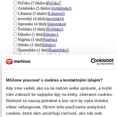
Poľsko (7 titulov)
Poľsko
7
Arménsko (5 titulov)
Arménsko
5
Libanon (5 titulov)
Libanon
5
severský (4 tituly)
severský
4
Japonsko (4 tituly)
Japonsko
4
Švédsko (3 tituly)
Švédsko
3
Dánsko (1 titul)
Dánsko
1
Nigéria (1 titul)
Nigéria
1
Srbsko (1 titul)
Srbsko
1
Španielsko (1 titul)
Španielsko
1
Zimbabwe (1 titul)
Zimbabwe
1
Ďalšie možnosti
Autor
Patti Smith (20 titulov)
Patti Smith
20
Môžeme pracovať s cookies a kontaktnými údajmi?
Frank Zöllner (13 titulov)
Frank Zöllner
13
Dana Čermáková (12 titulov)
Dana Čermáková
12
Aby sme vedeli, ako sa na našom webe správate, a mohli
Adina Mandlová (10 titulov)
Adina Mandlová
10
vám zobraziť tie najlepšie tipy na knihy, zbierame cookies.
Elton John (9 titulov)
Elton John
9
Niektoré sú naozaj potrebné a bez nich by naša stránka
Rick Rubin (9 titulov)
Rick Rubin
9
Aleš Cibulka (8 titulov)
Aleš Cibulka
8
vôbec nefungovala. Okrem toho používame analytické
Hana Lasicová (8 titulov)
Hana Lasicová
8
cookies, ktoré nám umožňujú zisťovať, ako náš web