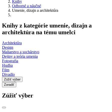
Knihy
Odborné a náučné
Umenie, dizajn a architektúra
Knihy z kategórie umenie, dizajn a
architektúra na tému umelci
Architektúra
Design
Maliarstvo a sochárstvo
Dejiny a teória umenia
Fotografia
Hudba
Film
Divadlo
Zúžiť výber
Zoradiť
Zúžiť výber