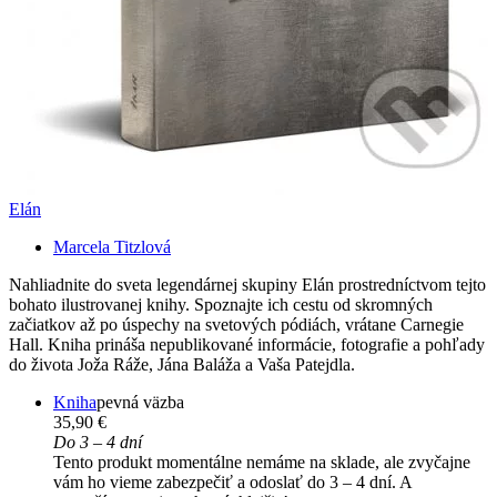
Elán
Marcela Titzlová
Nahliadnite do sveta legendárnej skupiny Elán prostredníctvom tejto
bohato ilustrovanej knihy. Spoznajte ich cestu od skromných
začiatkov až po úspechy na svetových pódiách, vrátane Carnegie
Hall. Kniha prináša nepublikované informácie, fotografie a pohľady
do života Joža Ráže, Jána Baláža a Vaša Patejdla.
Kniha
pevná väzba
35,90 €
Do 3 – 4 dní
Tento produkt momentálne nemáme na sklade, ale zvyčajne
vám ho vieme zabezpečiť a odoslať do 3 – 4 dní. A