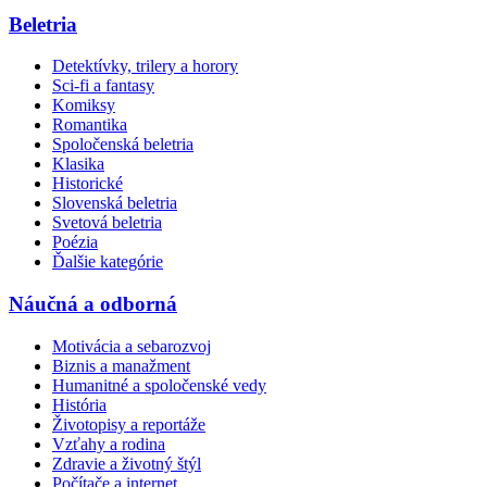
Beletria
Detektívky, trilery a horory
Sci-fi a fantasy
Komiksy
Romantika
Spoločenská beletria
Klasika
Historické
Slovenská beletria
Svetová beletria
Poézia
Ďalšie kategórie
Náučná a odborná
Motivácia a sebarozvoj
Biznis a manažment
Humanitné a spoločenské vedy
História
Životopisy a reportáže
Vzťahy a rodina
Zdravie a životný štýl
Počítače a internet