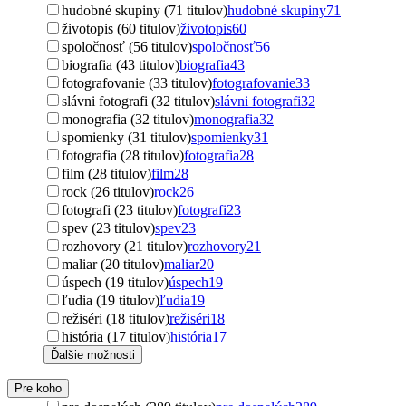
hudobné skupiny (71 titulov)
hudobné skupiny
71
životopis (60 titulov)
životopis
60
spoločnosť (56 titulov)
spoločnosť
56
biografia (43 titulov)
biografia
43
fotografovanie (33 titulov)
fotografovanie
33
slávni fotografi (32 titulov)
slávni fotografi
32
monografia (32 titulov)
monografia
32
spomienky (31 titulov)
spomienky
31
fotografia (28 titulov)
fotografia
28
film (28 titulov)
film
28
rock (26 titulov)
rock
26
fotografi (23 titulov)
fotografi
23
spev (23 titulov)
spev
23
rozhovory (21 titulov)
rozhovory
21
maliar (20 titulov)
maliar
20
úspech (19 titulov)
úspech
19
ľudia (19 titulov)
ľudia
19
režiséri (18 titulov)
režiséri
18
história (17 titulov)
história
17
Ďalšie možnosti
Pre koho