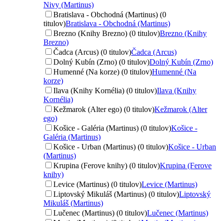
Nivy (Martinus)
Bratislava - Obchodná (Martinus) (0
titulov)
Bratislava - Obchodná (Martinus)
Brezno (Knihy Brezno) (0 titulov)
Brezno (Knihy
Brezno)
Čadca (Arcus) (0 titulov)
Čadca (Arcus)
Dolný Kubín (Zrno) (0 titulov)
Dolný Kubín (Zrno)
Humenné (Na korze) (0 titulov)
Humenné (Na
korze)
Ilava (Knihy Kornélia) (0 titulov)
Ilava (Knihy
Kornélia)
Kežmarok (Alter ego) (0 titulov)
Kežmarok (Alter
ego)
Košice - Galéria (Martinus) (0 titulov)
Košice -
Galéria (Martinus)
Košice - Urban (Martinus) (0 titulov)
Košice - Urban
(Martinus)
Krupina (Ferove knihy) (0 titulov)
Krupina (Ferove
knihy)
Levice (Martinus) (0 titulov)
Levice (Martinus)
Liptovský Mikuláš (Martinus) (0 titulov)
Liptovský
Mikuláš (Martinus)
Lučenec (Martinus) (0 titulov)
Lučenec (Martinus)