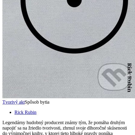
Tvorivý akt
Spôsob bytia
Rick Rubin
Legendárny hudobný producent známy tým, že pomáha druhým
napojiť sa na žriedlo tvorivosti, zhrnul svoje dlhoročné skúsenosti
do výnimočnej knihy, v ktorej tieto hlboké pravdy ponúka