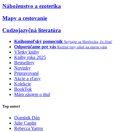
Náboženstvo a ezoterika
Mapy a cestovanie
Cudzojazyčná literatúra
Knihomoľský pomocník
Spýtajte sa Sherlocka, čo čítať
Odporúčame pre vás
Knižné tipy ušité na mieru vám
Všetky knihy
Knihy roka 2025
Bestsellery
Novinky
Pripravované
Akcie a zľavy
Kolekcie
BookTok
Mám záujem o titul
Top autori
Dominik Dán
Julie Caplin
Rebecca Yarros