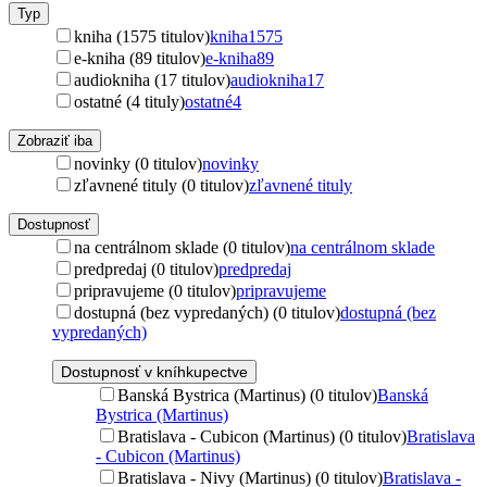
Typ
kniha (1575 titulov)
kniha
1575
e-kniha (89 titulov)
e-kniha
89
audiokniha (17 titulov)
audiokniha
17
ostatné (4 tituly)
ostatné
4
Zobraziť iba
novinky (0 titulov)
novinky
zľavnené tituly (0 titulov)
zľavnené tituly
Dostupnosť
na centrálnom sklade (0 titulov)
na centrálnom sklade
predpredaj (0 titulov)
predpredaj
pripravujeme (0 titulov)
pripravujeme
dostupná (bez vypredaných) (0 titulov)
dostupná (bez
vypredaných)
Dostupnosť v kníhkupectve
Banská Bystrica (Martinus) (0 titulov)
Banská
Bystrica (Martinus)
Bratislava - Cubicon (Martinus) (0 titulov)
Bratislava
- Cubicon (Martinus)
Bratislava - Nivy (Martinus) (0 titulov)
Bratislava -