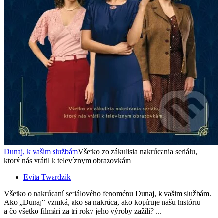
Dunaj, k vašim službám
Všetko zo zákulisia nakrúcania seriálu,
ktorý nás vrátil k televíznym obrazovkám
Evita Twardzik
Všetko o nakrúcaní seriálového fenoménu Dunaj, k vašim službám.
Ako „Dunaj“ vzniká, ako sa nakrúca, ako kopíruje našu históriu
a čo všetko filmári za tri roky jeho výroby zažili? ...