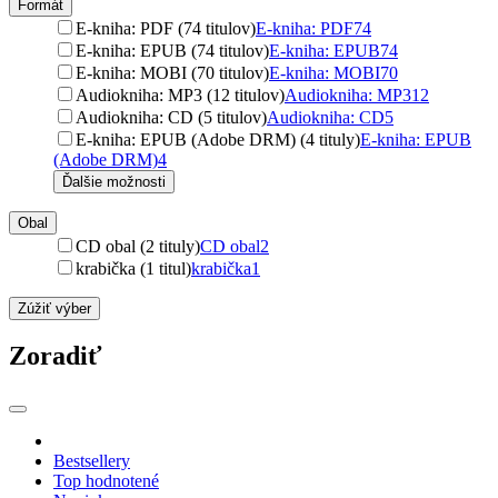
Formát
E-kniha: PDF (74 titulov)
E-kniha: PDF
74
E-kniha: EPUB (74 titulov)
E-kniha: EPUB
74
E-kniha: MOBI (70 titulov)
E-kniha: MOBI
70
Audiokniha: MP3 (12 titulov)
Audiokniha: MP3
12
Audiokniha: CD (5 titulov)
Audiokniha: CD
5
E-kniha: EPUB (Adobe DRM) (4 tituly)
E-kniha: EPUB
(Adobe DRM)
4
Ďalšie možnosti
Obal
CD obal (2 tituly)
CD obal
2
krabička (1 titul)
krabička
1
Zúžiť výber
Zoradiť
Bestsellery
Top hodnotené