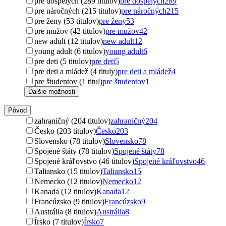
pre dospelých (289 titulov)
pre dospelých
289
pre náročných (215 titulov)
pre náročných
215
pre ženy (53 titulov)
pre ženy
53
pre mužov (42 titulov)
pre mužov
42
new adult (12 titulov)
new adult
12
young adult (6 titulov)
young adult
6
pre deti (5 titulov)
pre deti
5
pre deti a mládež (4 tituly)
pre deti a mládež
4
pre študentov (1 titul)
pre študentov
1
Ďalšie možnosti
Pôvod
zahraničný (204 titulov)
zahraničný
204
Česko (203 titulov)
Česko
203
Slovensko (78 titulov)
Slovensko
78
Spojené štáty (78 titulov)
Spojené štáty
78
Spojené kráľovstvo (46 titulov)
Spojené kráľovstvo
46
Taliansko (15 titulov)
Taliansko
15
Nemecko (12 titulov)
Nemecko
12
Kanada (12 titulov)
Kanada
12
Francúzsko (9 titulov)
Francúzsko
9
Austrália (8 titulov)
Austrália
8
Írsko (7 titulov)
Írsko
7