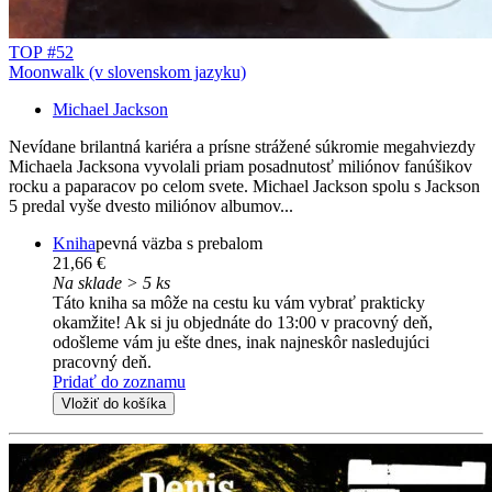
TOP #52
Moonwalk (v slovenskom jazyku)
Michael Jackson
Nevídane brilantná kariéra a prísne strážené súkromie megahviezdy
Michaela Jacksona vyvolali priam posadnutosť miliónov fanúšikov
rocku a paparacov po celom svete. Michael Jackson spolu s Jackson
5 predal vyše dvesto miliónov albumov...
Kniha
pevná väzba s prebalom
21,66 €
Na sklade > 5 ks
Táto kniha sa môže na cestu ku vám vybrať prakticky
okamžite! Ak si ju objednáte do 13:00 v pracovný deň,
odošleme vám ju ešte dnes, inak najneskôr nasledujúci
pracovný deň.
Pridať do zoznamu
Vložiť do košíka