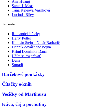
Ana Huang
Sarah J. Maas
Táňa Keleová Vasilková
Lucinda Riley
Top série
Romantické úteky
Harry Potter
Kapitán Stein a Notár Barbarič
Denník odvážneho bojka
Krimi Dominika Dána
Učím sa rozprávať
Duna
Smradi
Darčekové poukážky
Čítačky e-kníh
Vecičky od Martinusu
Káva, čaj a pochutiny