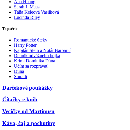
Ana Huang
Sarah J. Maas
Táňa Keleová Vasilková
Lucinda Riley
Top série
Romantické úteky
Harry Potter
Kapitán Stein a Notár Barbarič
Denník odvážneho bojka
Krimi Dominika Dána
Učím sa rozprávať
Duna
Smradi
Darčekové poukážky
Čítačky e-kníh
Vecičky od Martinusu
Káva, čaj a pochutiny