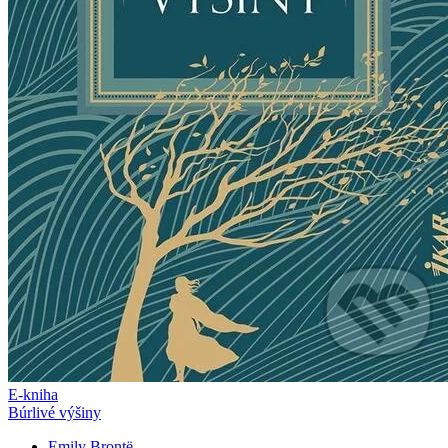
E-kniha
Búrlivé výšiny
Emily Brontë