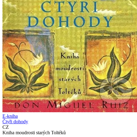
E-kniha
Čtyři dohody
CZ
Kniha moudrosti starých Toltéků