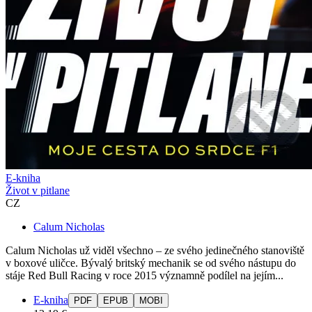
E-kniha
Život v pitlane
CZ
Calum Nicholas
Calum Nicholas už viděl všechno – ze svého jedinečného stanoviště
v boxové uličce. Bývalý britský mechanik se od svého nástupu do
stáje Red Bull Racing v roce 2015 významně podílel na jejím...
E-kniha
PDF
EPUB
MOBI