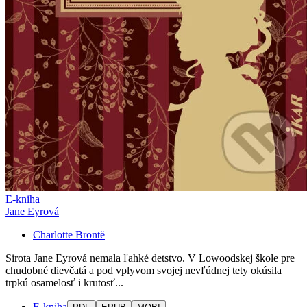
E-kniha
Jane Eyrová
Charlotte Brontë
Sirota Jane Eyrová nemala ľahké detstvo. V Lowoodskej škole pre
chudobné dievčatá a pod vplyvom svojej nevľúdnej tety okúsila
trpkú osamelosť i krutosť...
E-kniha