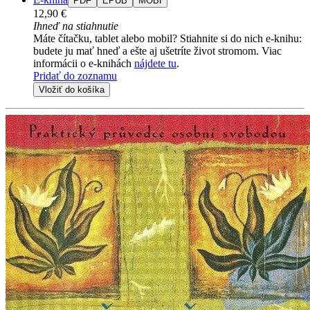
PDF
EPUB
MOBI
12,90 €
Ihneď na stiahnutie
Máte čítačku, tablet alebo mobil? Stiahnite si do nich e-knihu:
budete ju mať hneď a ešte aj ušetríte život stromom. Viac
informácii o e-knihách
nájdete tu
.
Pridať do zoznamu
Vložiť do košíka