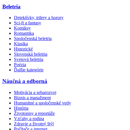
Beletria
Detektívky, trilery a horory
Sci-fi a fantasy
Komiksy
Romantika
Spoločenská beletria
Klasika
Historické
Slovenská beletria
Svetová beletria
Poézia
Ďalšie kategórie
Náučná a odborná
Motivácia a sebarozvoj
Biznis a manažment
Humanitné a spoločenské vedy
História
Životopisy a reportáže
Vzťahy a rodina
Zdravie a životný štýl
Počítače a internet