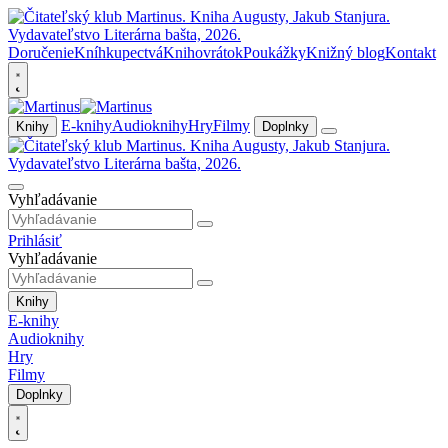
Doručenie
Kníhkupectvá
Knihovrátok
Poukážky
Knižný blog
Kontakt
E-knihy
Audioknihy
Hry
Filmy
Knihy
Doplnky
Vyhľadávanie
Prihlásiť
Vyhľadávanie
Knihy
E-knihy
Audioknihy
Hry
Filmy
Doplnky