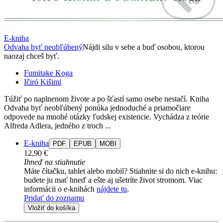
E-kniha
Odvaha byť neobľúbený
Nájdi silu v sebe a buď osobou, ktorou
naozaj chceš byť.
Fumitake Koga
Ičiró Kišimi
Túžiť po naplnenom živote a po šťastí samo osebe nestačí. Kniha
Odvaha byť neobľúbený ponúka jednoduché a priamočiare
odpovede na mnohé otázky ľudskej existencie. Vychádza z teórie
Alfreda Adlera, jedného z troch ...
E-kniha
PDF
EPUB
MOBI
12,90 €
Ihneď na stiahnutie
Máte čítačku, tablet alebo mobil? Stiahnite si do nich e-knihu:
budete ju mať hneď a ešte aj ušetríte život stromom. Viac
informácii o e-knihách
nájdete tu
.
Pridať do zoznamu
Vložiť do košíka