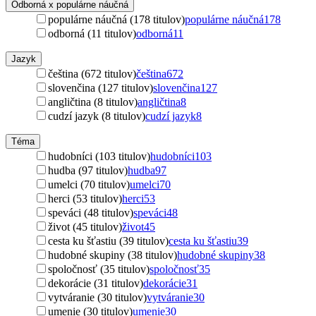
Odborná x populárne náučná
populárne náučná (178 titulov)
populárne náučná
178
odborná (11 titulov)
odborná
11
Jazyk
čeština (672 titulov)
čeština
672
slovenčina (127 titulov)
slovenčina
127
angličtina (8 titulov)
angličtina
8
cudzí jazyk (8 titulov)
cudzí jazyk
8
Téma
hudobníci (103 titulov)
hudobníci
103
hudba (97 titulov)
hudba
97
umelci (70 titulov)
umelci
70
herci (53 titulov)
herci
53
speváci (48 titulov)
speváci
48
život (45 titulov)
život
45
cesta ku šťastiu (39 titulov)
cesta ku šťastiu
39
hudobné skupiny (38 titulov)
hudobné skupiny
38
spoločnosť (35 titulov)
spoločnosť
35
dekorácie (31 titulov)
dekorácie
31
vytváranie (30 titulov)
vytváranie
30
umenie (30 titulov)
umenie
30