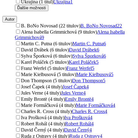
Ukrajina (1 titul)
Ukrajina
1
Ďalšie možnosti
Autor
B. BoNo Novosad (22 titulov)
B. BoNo Novosad
22
Alena Isabella Grimmichová (9 titulov)
Alena Isabella
Grimmichová
9
Martin C. Putna (6 titulov)
Martin C. Putna
6
David Drábek (6 titulov)
David Drábek
6
Sylva Šporková (6 titulov)
Sylva Šporková
6
Karel Poláček (5 titulov)
Karel Poláček
5
Franz Werfel (5 titulov)
Franz Werfel
5
Marie Kielbusová (5 titulov)
Marie Kielbusová
5
Don Thompson (5 titulov)
Don Thompson
5
Josef Čapek (4 tituly)
Josef Čapek
4
Jules Verne (4 tituly)
Jules Verne
4
Emily Brontë (4 tituly)
Emily Brontë
4
Marie Formáčková (4 tituly)
Marie Formáčková
4
Charles R. Cross (4 tituly)
Charles R. Cross
4
Iva Prošková (4 tituly)
Iva Prošková
4
Robert Rohál (4 tituly)
Robert Rohál
4
David Černý (4 tituly)
David Černý
4
Ruda z Ostravy (4 tituly)
Ruda z Ostravy
4