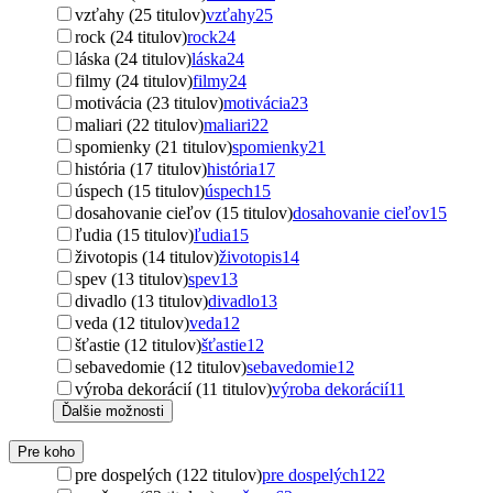
vzťahy (25 titulov)
vzťahy
25
rock (24 titulov)
rock
24
láska (24 titulov)
láska
24
filmy (24 titulov)
filmy
24
motivácia (23 titulov)
motivácia
23
maliari (22 titulov)
maliari
22
spomienky (21 titulov)
spomienky
21
história (17 titulov)
história
17
úspech (15 titulov)
úspech
15
dosahovanie cieľov (15 titulov)
dosahovanie cieľov
15
ľudia (15 titulov)
ľudia
15
životopis (14 titulov)
životopis
14
spev (13 titulov)
spev
13
divadlo (13 titulov)
divadlo
13
veda (12 titulov)
veda
12
šťastie (12 titulov)
šťastie
12
sebavedomie (12 titulov)
sebavedomie
12
výroba dekorácií (11 titulov)
výroba dekorácií
11
Ďalšie možnosti
Pre koho
pre dospelých (122 titulov)
pre dospelých
122