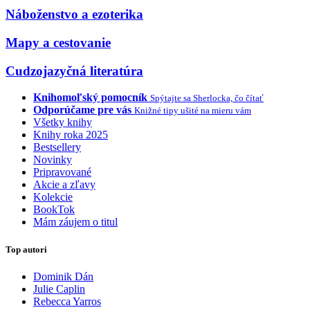
Náboženstvo a ezoterika
Mapy a cestovanie
Cudzojazyčná literatúra
Knihomoľský pomocník
Spýtajte sa Sherlocka, čo čítať
Odporúčame pre vás
Knižné tipy ušité na mieru vám
Všetky knihy
Knihy roka 2025
Bestsellery
Novinky
Pripravované
Akcie a zľavy
Kolekcie
BookTok
Mám záujem o titul
Top autori
Dominik Dán
Julie Caplin
Rebecca Yarros