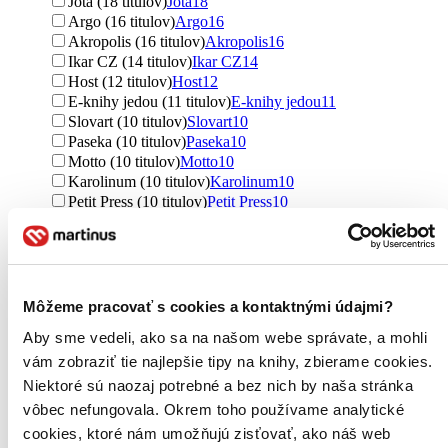
Jota (18 titulov)
Jota
18
Argo (16 titulov)
Argo
16
Akropolis (16 titulov)
Akropolis
16
Ikar CZ (14 titulov)
Ikar CZ
14
Host (12 titulov)
Host
12
E-knihy jedou (11 titulov)
E-knihy jedou
11
Slovart (10 titulov)
Slovart
10
Paseka (10 titulov)
Paseka
10
Motto (10 titulov)
Motto
10
Karolinum (10 titulov)
Karolinum
10
Petit Press (10 titulov)
Petit Press
10
Petrklíč (10 titulov)
Petrklíč
10
Eastone Books (9 titulov)
Eastone Books
9
Mladá fronta (9 titulov)
Mladá fronta
9
Triáda (9 titulov)
Triáda
9
Edice knihy Omega (9 titulov)
Edice knihy Omega
9
Môžeme pracovať s cookies a kontaktnými údajmi?
CPRESS (8 titulov)
CPRESS
8
Aby sme vedeli, ako sa na našom webe správate, a mohli
Pragma (7 titulov)
Pragma
7
X Nakladatelství Universum (7 titulov)
X Nakladatelství
vám zobraziť tie najlepšie tipy na knihy, zbierame cookies.
Universum
7
Niektoré sú naozaj potrebné a bez nich by naša stránka
Nakladatelství Fragment (7 titulov)
Nakladatelství
vôbec nefungovala. Okrem toho používame analytické
Fragment
7
cookies, ktoré nám umožňujú zisťovať, ako náš web
Čas (7 titulov)
Čas
7