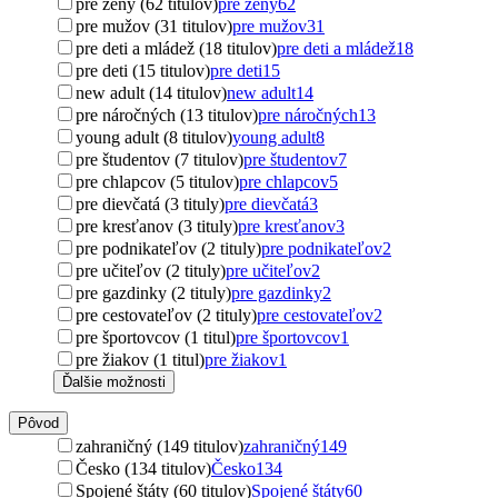
pre ženy (62 titulov)
pre ženy
62
pre mužov (31 titulov)
pre mužov
31
pre deti a mládež (18 titulov)
pre deti a mládež
18
pre deti (15 titulov)
pre deti
15
new adult (14 titulov)
new adult
14
pre náročných (13 titulov)
pre náročných
13
young adult (8 titulov)
young adult
8
pre študentov (7 titulov)
pre študentov
7
pre chlapcov (5 titulov)
pre chlapcov
5
pre dievčatá (3 tituly)
pre dievčatá
3
pre kresťanov (3 tituly)
pre kresťanov
3
pre podnikateľov (2 tituly)
pre podnikateľov
2
pre učiteľov (2 tituly)
pre učiteľov
2
pre gazdinky (2 tituly)
pre gazdinky
2
pre cestovateľov (2 tituly)
pre cestovateľov
2
pre športovcov (1 titul)
pre športovcov
1
pre žiakov (1 titul)
pre žiakov
1
Ďalšie možnosti
Pôvod
zahraničný (149 titulov)
zahraničný
149
Česko (134 titulov)
Česko
134
Spojené štáty (60 titulov)
Spojené štáty
60