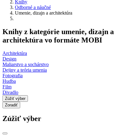
Knihy
Odborné a náučné
Umenie, dizajn a architektúra
Knihy z kategórie umenie, dizajn a
architektúra vo formáte MOBI
Architektúra
Design
Maliarstvo a sochárstvo
Dejiny a teória umenia
Fotografia
Hudba
Film
Divadlo
Zúžiť výber
Zoradiť
Zúžiť výber