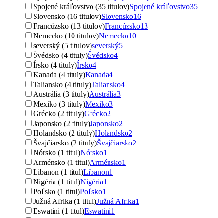
Spojené kráľovstvo (35 titulov)
Spojené kráľovstvo
35
Slovensko (16 titulov)
Slovensko
16
Francúzsko (13 titulov)
Francúzsko
13
Nemecko (10 titulov)
Nemecko
10
severský (5 titulov)
severský
5
Švédsko (4 tituly)
Švédsko
4
Írsko (4 tituly)
Írsko
4
Kanada (4 tituly)
Kanada
4
Taliansko (4 tituly)
Taliansko
4
Austrália (3 tituly)
Austrália
3
Mexiko (3 tituly)
Mexiko
3
Grécko (2 tituly)
Grécko
2
Japonsko (2 tituly)
Japonsko
2
Holandsko (2 tituly)
Holandsko
2
Švajčiarsko (2 tituly)
Švajčiarsko
2
Nórsko (1 titul)
Nórsko
1
Arménsko (1 titul)
Arménsko
1
Libanon (1 titul)
Libanon
1
Nigéria (1 titul)
Nigéria
1
Poľsko (1 titul)
Poľsko
1
Južná Afrika (1 titul)
Južná Afrika
1
Eswatini (1 titul)
Eswatini
1