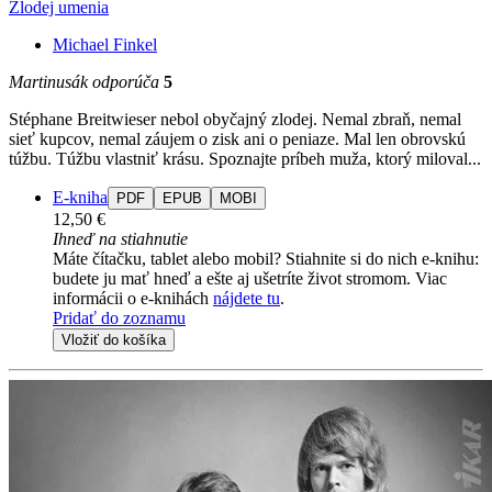
Zlodej umenia
Michael Finkel
Martinusák odporúča
5
Stéphane Breitwieser nebol obyčajný zlodej. Nemal zbraň, nemal
sieť kupcov, nemal záujem o zisk ani o peniaze. Mal len obrovskú
túžbu. Túžbu vlastniť krásu. Spoznajte príbeh muža, ktorý miloval...
E-kniha
PDF
EPUB
MOBI
12,50 €
Ihneď na stiahnutie
Máte čítačku, tablet alebo mobil? Stiahnite si do nich e-knihu:
budete ju mať hneď a ešte aj ušetríte život stromom. Viac
informácii o e-knihách
nájdete tu
.
Pridať do zoznamu
Vložiť do košíka