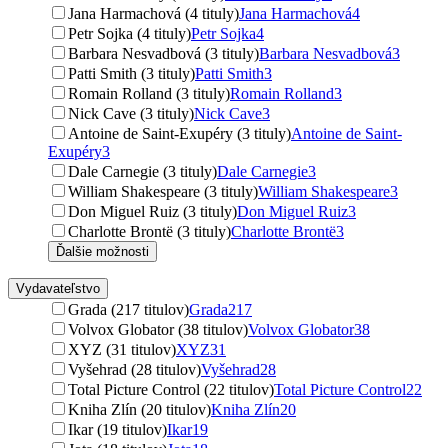
Jana Harmachová (4 tituly)
Jana Harmachová
4
Petr Sojka (4 tituly)
Petr Sojka
4
Barbara Nesvadbová (3 tituly)
Barbara Nesvadbová
3
Patti Smith (3 tituly)
Patti Smith
3
Romain Rolland (3 tituly)
Romain Rolland
3
Nick Cave (3 tituly)
Nick Cave
3
Antoine de Saint-Exupéry (3 tituly)
Antoine de Saint-
Exupéry
3
Dale Carnegie (3 tituly)
Dale Carnegie
3
William Shakespeare (3 tituly)
William Shakespeare
3
Don Miguel Ruiz (3 tituly)
Don Miguel Ruiz
3
Charlotte Brontë (3 tituly)
Charlotte Brontë
3
Ďalšie možnosti
Vydavateľstvo
Grada (217 titulov)
Grada
217
Volvox Globator (38 titulov)
Volvox Globator
38
XYZ (31 titulov)
XYZ
31
Vyšehrad (28 titulov)
Vyšehrad
28
Total Picture Control (22 titulov)
Total Picture Control
22
Kniha Zlín (20 titulov)
Kniha Zlín
20
Ikar (19 titulov)
Ikar
19