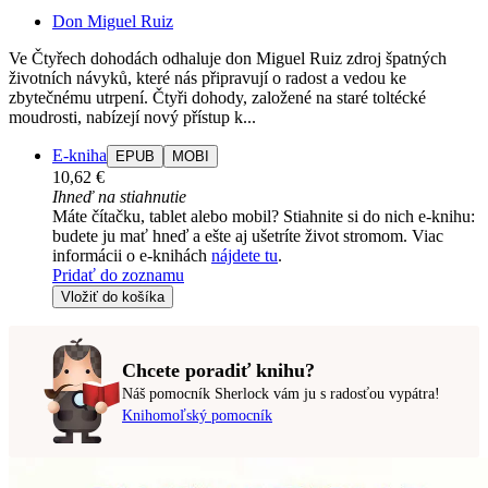
Don Miguel Ruiz
Ve Čtyřech dohodách odhaluje don Miguel Ruiz zdroj špatných
životních návyků, které nás připravují o radost a vedou ke
zbytečnému utrpení. Čtyři dohody, založené na staré toltécké
moudrosti, nabízejí nový přístup k...
E-kniha
EPUB
MOBI
10,62 €
Ihneď na stiahnutie
Máte čítačku, tablet alebo mobil? Stiahnite si do nich e-knihu:
budete ju mať hneď a ešte aj ušetríte život stromom. Viac
informácii o e-knihách
nájdete tu
.
Pridať do zoznamu
Vložiť do košíka
Chcete poradiť knihu?
Náš pomocník Sherlock vám ju s radosťou vypátra!
Knihomoľský pomocník