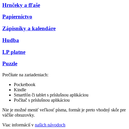
Hrnčeky a fľaše
Papiernictvo
Zápisníky a kalendáre
Hudba
LP platne
Puzzle
Prečítate na zariadeniach:
Pocketbook
Kindle
Smartfón či tablet s príslušnou aplikáciou
Počítač s príslušnou aplikáciou
Nie je možné meniť veľkosť písma, formát je preto vhodný skôr pre
väčšie obrazovky.
Viac informácií v
našich návodoch