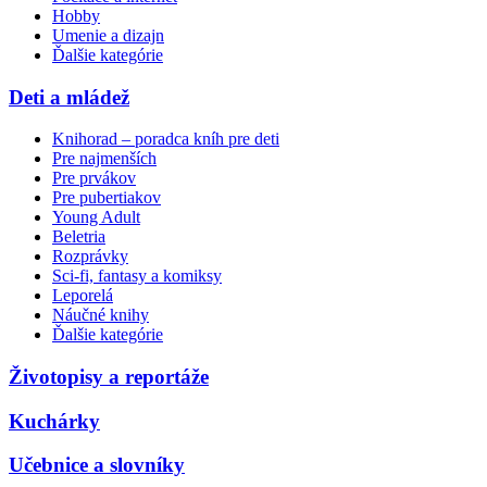
Hobby
Umenie a dizajn
Ďalšie kategórie
Deti a mládež
Knihorad – poradca kníh pre deti
Pre najmenších
Pre prvákov
Pre pubertiakov
Young Adult
Beletria
Rozprávky
Sci-fi, fantasy a komiksy
Leporelá
Náučné knihy
Ďalšie kategórie
Životopisy a reportáže
Kuchárky
Učebnice a slovníky