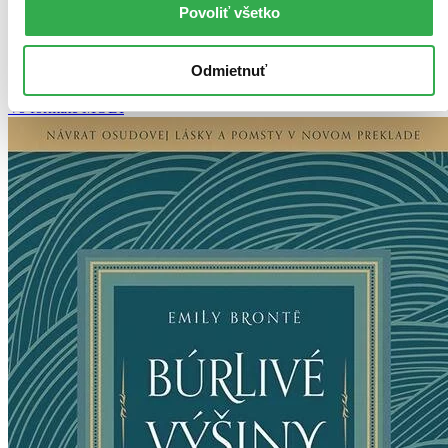
Najlacnejšie
Povoliť všetko
Najvyššia zľava
Odmietnuť
Použité filtre
Zrušiť filtre
Vo formáte MOBI