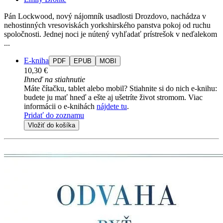
Pán Lockwood, nový nájomník usadlosti Drozdovo, nachádza v
nehostinných vresoviskách yorkshirského panstva pokoj od ruchu
spoločnosti. Jednej noci je nútený vyhľadať prístrešok v neďalekom
...
E-kniha
PDF
EPUB
MOBI
10,30 €
Ihneď na stiahnutie
Máte čítačku, tablet alebo mobil? Stiahnite si do nich e-knihu:
budete ju mať hneď a ešte aj ušetríte život stromom. Viac
informácii o e-knihách
nájdete tu
.
Pridať do zoznamu
Vložiť do košíka