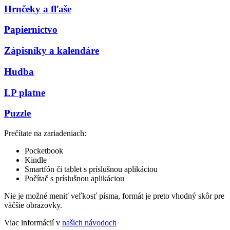
Hrnčeky a fľaše
Papiernictvo
Zápisníky a kalendáre
Hudba
LP platne
Puzzle
Prečítate na zariadeniach:
Pocketbook
Kindle
Smartfón či tablet s príslušnou aplikáciou
Počítač s príslušnou aplikáciou
Nie je možné meniť veľkosť písma, formát je preto vhodný skôr pre
väčšie obrazovky.
Viac informácií v
našich návodoch