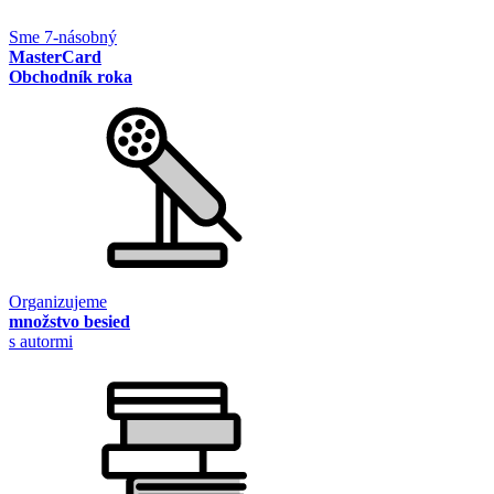
Sme 7-násobný
MasterCard
Obchodník roka
Organizujeme
množstvo besied
s autormi