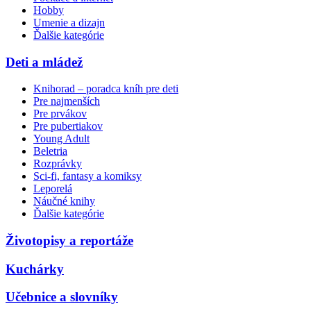
Hobby
Umenie a dizajn
Ďalšie kategórie
Deti a mládež
Knihorad – poradca kníh pre deti
Pre najmenších
Pre prvákov
Pre pubertiakov
Young Adult
Beletria
Rozprávky
Sci-fi, fantasy a komiksy
Leporelá
Náučné knihy
Ďalšie kategórie
Životopisy a reportáže
Kuchárky
Učebnice a slovníky