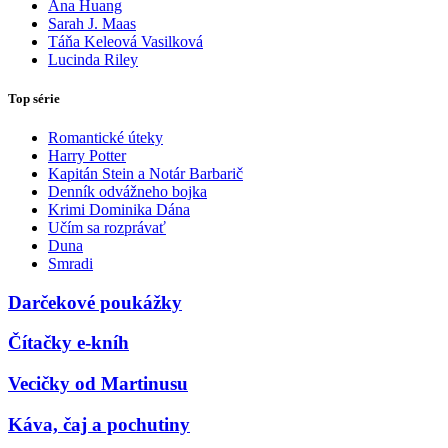
Ana Huang
Sarah J. Maas
Táňa Keleová Vasilková
Lucinda Riley
Top série
Romantické úteky
Harry Potter
Kapitán Stein a Notár Barbarič
Denník odvážneho bojka
Krimi Dominika Dána
Učím sa rozprávať
Duna
Smradi
Darčekové poukážky
Čítačky e-kníh
Vecičky od Martinusu
Káva, čaj a pochutiny