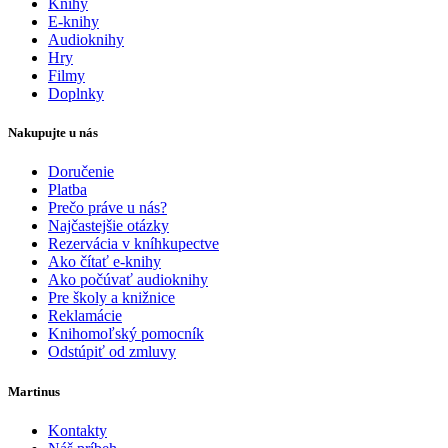
Knihy
E-knihy
Audioknihy
Hry
Filmy
Doplnky
Nakupujte u nás
Doručenie
Platba
Prečo práve u nás?
Najčastejšie otázky
Rezervácia v kníhkupectve
Ako čítať e-knihy
Ako počúvať audioknihy
Pre školy a knižnice
Reklamácie
Knihomoľský pomocník
Odstúpiť od zmluvy
Martinus
Kontakty