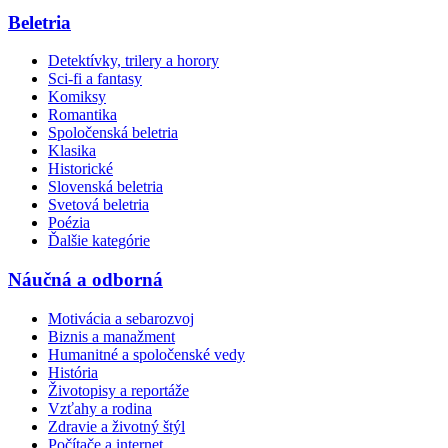
Beletria
Detektívky, trilery a horory
Sci-fi a fantasy
Komiksy
Romantika
Spoločenská beletria
Klasika
Historické
Slovenská beletria
Svetová beletria
Poézia
Ďalšie kategórie
Náučná a odborná
Motivácia a sebarozvoj
Biznis a manažment
Humanitné a spoločenské vedy
História
Životopisy a reportáže
Vzťahy a rodina
Zdravie a životný štýl
Počítače a internet