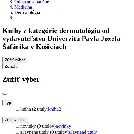
Odborné a náučné
Medicína
Dermatológia
Knihy z kategórie dermatológia od
vydavateľstva Univerzita Pavla Jozefa
Šafárika v Košiciach
Zúžiť výber
Zoradiť
Zúžiť výber
Typ
kniha (2 tituly)
kniha
2
Zobraziť iba
novinky (0 titulov)
novinky
zľavnené tituly (0 titulov)
zľavnené tituly