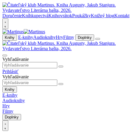
Doručenie
Kníhkupectvá
Knihovrátok
Poukážky
Knižný blog
Kontakt
E-knihy
Audioknihy
Hry
Filmy
Knihy
Doplnky
Vyhľadávanie
Prihlásiť
Vyhľadávanie
Knihy
E-knihy
Audioknihy
Hry
Filmy
Doplnky