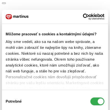
Bestsellery
Top hodnotené
Novinky
Najdrahšie
Najlacnejšie
Môžeme pracovať s cookies a kontaktnými údajmi?
Najvyššia zľava
Aby sme vedeli, ako sa na našom webe správate, a
mohli vám zobraziť tie najlepšie tipy na knihy, zbierame
Použité filtre
cookies. Niektoré sú naozaj potrebné a bez nich by naša
Zrušiť filtre
Vydavateľstvo Univerzita Pavla Jozefa Šafárika v Košiciach
stránka vôbec nefungovala. Okrem toho používame
analytické cookies, ktoré nám umožňujú zisťovať, ako
náš web funguje, a stále ho pre vás zlepšovať.
Personalizačné cookies nám dovoľujú prispôsobovať
stránku pre vašu lepšiu orientáciu. Marketingové cookies
nám zas umožňujú zobrazenie relevantnej reklamy.
Niektoré údaje zdieľame aj s tretími stranami. Veľmi by
Výber
nám pomohlo, keby sme mohli používať všetky tieto
Potrebné
súhlasu
cookies. Ďakujeme!