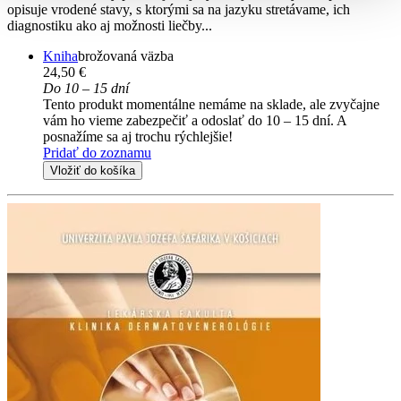
opisuje vrodené stavy, s ktorými sa na jazyku stretávame, ich
diagnostiku ako aj možnosti liečby...
Kniha
brožovaná väzba
24,50 €
Do 10 – 15 dní
Tento produkt momentálne nemáme na sklade, ale zvyčajne
vám ho vieme zabezpečiť a odoslať do 10 – 15 dní. A
posnažíme sa aj trochu rýchlejšie!
Pridať do zoznamu
Vložiť do košíka