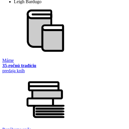
Leigh Bardugo
Máme
35-ročnú tradíciu
predaja kníh