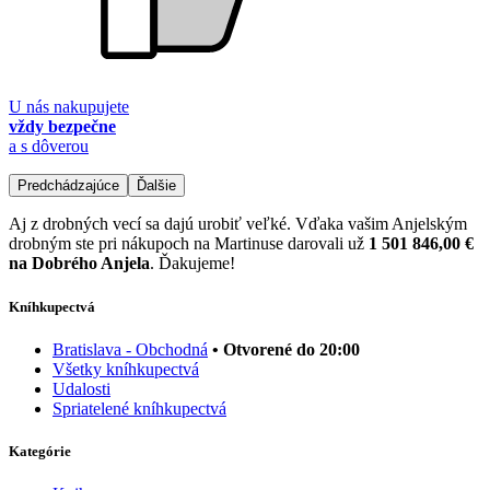
U nás nakupujete
vždy bezpečne
a s dôverou
Predchádzajúce
Ďalšie
Aj z drobných vecí sa dajú urobiť veľké. Vďaka vašim Anjelským
drobným ste pri nákupoch na Martinuse darovali už
1 501 846,00 €
na Dobrého Anjela
. Ďakujeme!
Kníhkupectvá
Bratislava - Obchodná
• Otvorené do 20:00
Všetky kníhkupectvá
Udalosti
Spriatelené kníhkupectvá
Kategórie