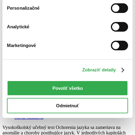
Personalizačné
Analytické
Marketingové
Zobraziť detaily
Ochorenia jazyka
Povoliť všetko
Eugen Ďurovič
Jozef Minčík
Odmietnuť
Marcel Riznič
Peter Kizek
Silvia Timková
Vysokoškolský učebný text Ochorenia jazyka sa zameriava na
anomálie a choroby postihujúce jazyk. V jednotlivých kapitolách