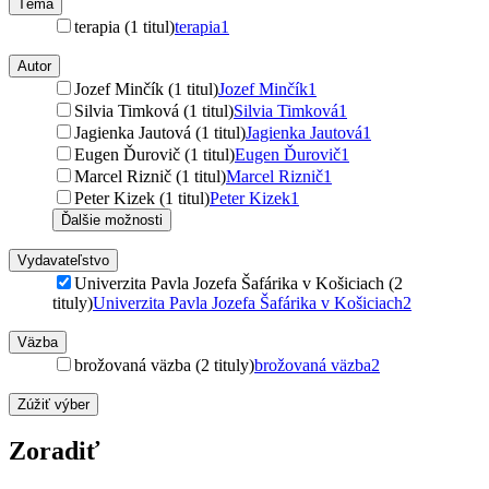
Téma
terapia (1 titul)
terapia
1
Autor
Jozef Minčík (1 titul)
Jozef Minčík
1
Silvia Timková (1 titul)
Silvia Timková
1
Jagienka Jautová (1 titul)
Jagienka Jautová
1
Eugen Ďurovič (1 titul)
Eugen Ďurovič
1
Marcel Riznič (1 titul)
Marcel Riznič
1
Peter Kizek (1 titul)
Peter Kizek
1
Ďalšie možnosti
Vydavateľstvo
Univerzita Pavla Jozefa Šafárika v Košiciach (2
tituly)
Univerzita Pavla Jozefa Šafárika v Košiciach
2
Väzba
brožovaná väzba (2 tituly)
brožovaná väzba
2
Zúžiť výber
Zoradiť