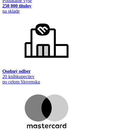
Ponúkame vyše
250 000 titulov
na sklade
Osobný odber
20 kníhkupectiev
po celom Slovensku