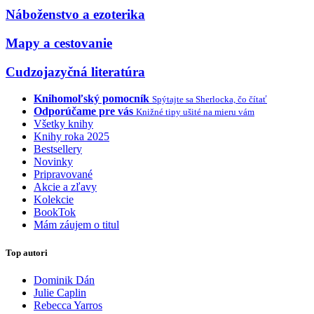
Náboženstvo a ezoterika
Mapy a cestovanie
Cudzojazyčná literatúra
Knihomoľský pomocník
Spýtajte sa Sherlocka, čo čítať
Odporúčame pre vás
Knižné tipy ušité na mieru vám
Všetky knihy
Knihy roka 2025
Bestsellery
Novinky
Pripravované
Akcie a zľavy
Kolekcie
BookTok
Mám záujem o titul
Top autori
Dominik Dán
Julie Caplin
Rebecca Yarros