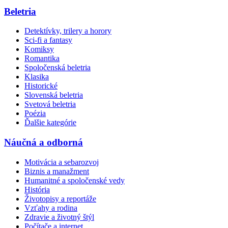
Beletria
Detektívky, trilery a horory
Sci-fi a fantasy
Komiksy
Romantika
Spoločenská beletria
Klasika
Historické
Slovenská beletria
Svetová beletria
Poézia
Ďalšie kategórie
Náučná a odborná
Motivácia a sebarozvoj
Biznis a manažment
Humanitné a spoločenské vedy
História
Životopisy a reportáže
Vzťahy a rodina
Zdravie a životný štýl
Počítače a internet