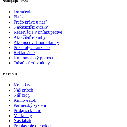
Nakupujte u nás
Doručenie
Platba
Prečo práve u nás?
Najčastejšie otázky
Rezervácia v kníhkupectve
Ako čítať e-knihy
Ako počúvať audioknihy
Pre školy a knižnice
Reklamácie
Knihomoľský pomocník
Odstúpiť od zmluvy
Martinus
Kontakty
Náš príbeh
Náš blog
Knihovrátok
Partnerský systém
Pridaj sa k nám
Marketing
Náš labák
Prehlásenie o cookies