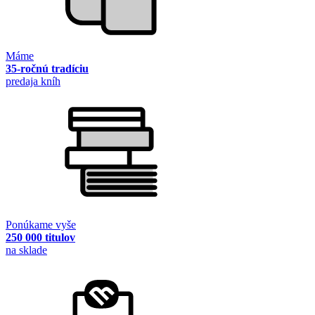
Máme
35-ročnú tradíciu
predaja kníh
Ponúkame vyše
250 000 titulov
na sklade