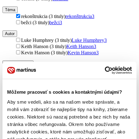
Téma
rekonštrukcia (3 tituly)
rekonštrukcia
3
bežci (3 tituly)
bežci
3
Autor
Luke Humphrey (3 tituly)
Luke Humphrey
3
Keith Hanson (3 tituly)
Keith Hanson
3
Kevin Hanson (3 tituly)
Kevin Hanson
3
Vydavateľstvo
Mladá fronta (3 tituly)
Mladá fronta
3
Väzba
pevná väzba (1 titul)
pevná väzba
1
Môžeme pracovať s cookies a kontaktnými údajmi?
Formát
Aby sme vedeli, ako sa na našom webe správate, a
E-kniha: PDF (2 tituly)
E-kniha: PDF
2
mohli vám zobraziť tie najlepšie tipy na knihy, zbierame
E-kniha: EPUB (1 titul)
E-kniha: EPUB
1
cookies. Niektoré sú naozaj potrebné a bez nich by naša
E-kniha: MOBI (1 titul)
E-kniha: MOBI
1
stránka vôbec nefungovala. Okrem toho používame
Zúžiť výber
analytické cookies, ktoré nám umožňujú zisťovať, ako