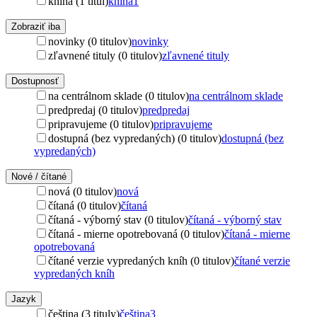
kniha (1 titul)
kniha
1
Zobraziť iba
novinky (0 titulov)
novinky
zľavnené tituly (0 titulov)
zľavnené tituly
Dostupnosť
na centrálnom sklade (0 titulov)
na centrálnom sklade
predpredaj (0 titulov)
predpredaj
pripravujeme (0 titulov)
pripravujeme
dostupná (bez vypredaných) (0 titulov)
dostupná (bez
vypredaných)
Nové / čítané
nová (0 titulov)
nová
čítaná (0 titulov)
čítaná
čítaná - výborný stav (0 titulov)
čítaná - výborný stav
čítaná - mierne opotrebovaná (0 titulov)
čítaná - mierne
opotrebovaná
čítané verzie vypredaných kníh (0 titulov)
čítané verzie
vypredaných kníh
Jazyk
čeština (3 tituly)
čeština
3