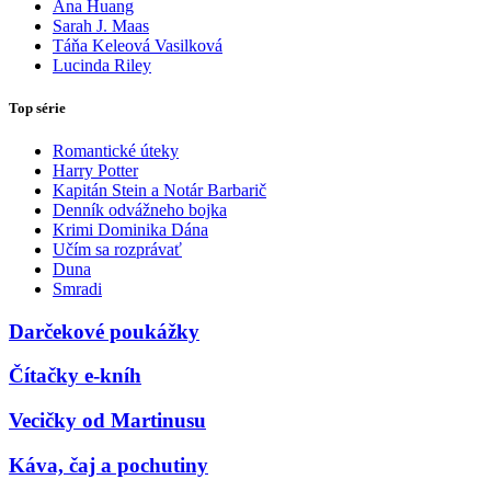
Ana Huang
Sarah J. Maas
Táňa Keleová Vasilková
Lucinda Riley
Top série
Romantické úteky
Harry Potter
Kapitán Stein a Notár Barbarič
Denník odvážneho bojka
Krimi Dominika Dána
Učím sa rozprávať
Duna
Smradi
Darčekové poukážky
Čítačky e-kníh
Vecičky od Martinusu
Káva, čaj a pochutiny