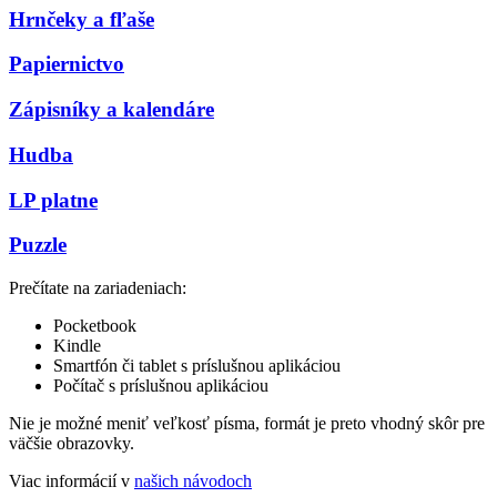
Hrnčeky a fľaše
Papiernictvo
Zápisníky a kalendáre
Hudba
LP platne
Puzzle
Prečítate na zariadeniach:
Pocketbook
Kindle
Smartfón či tablet s príslušnou aplikáciou
Počítač s príslušnou aplikáciou
Nie je možné meniť veľkosť písma, formát je preto vhodný skôr pre
väčšie obrazovky.
Viac informácií v
našich návodoch