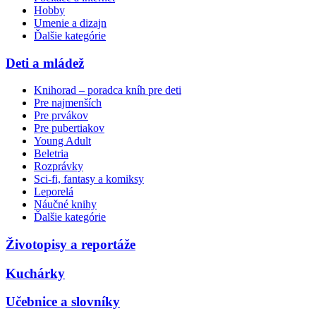
Hobby
Umenie a dizajn
Ďalšie kategórie
Deti a mládež
Knihorad – poradca kníh pre deti
Pre najmenších
Pre prvákov
Pre pubertiakov
Young Adult
Beletria
Rozprávky
Sci-fi, fantasy a komiksy
Leporelá
Náučné knihy
Ďalšie kategórie
Životopisy a reportáže
Kuchárky
Učebnice a slovníky