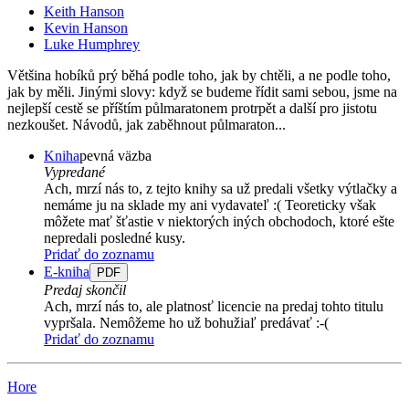
Keith Hanson
Kevin Hanson
Luke Humphrey
Většina hobíků prý běhá podle toho, jak by chtěli, a ne podle toho,
jak by měli. Jinými slovy: když se budeme řídit sami sebou, jsme na
nejlepší cestě se příštím půlmaratonem protrpět a další pro jistotu
nezkoušet. Návodů, jak zaběhnout půlmaraton...
Kniha
pevná väzba
Vypredané
Ach, mrzí nás to, z tejto knihy sa už predali všetky výtlačky a
nemáme ju na sklade my ani vydavateľ :( Teoreticky však
môžete mať šťastie v niektorých iných obchodoch, ktoré ešte
nepredali posledné kusy.
Pridať do zoznamu
E-kniha
PDF
Predaj skončil
Ach, mrzí nás to, ale platnosť licencie na predaj tohto titulu
vypršala. Nemôžeme ho už bohužiaľ predávať :-(
Pridať do zoznamu
Hore