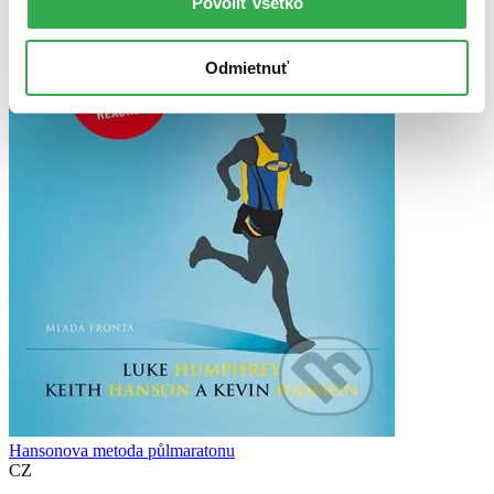
Povoliť všetko
Odmietnuť
Hansonova metoda půlmaratonu
CZ