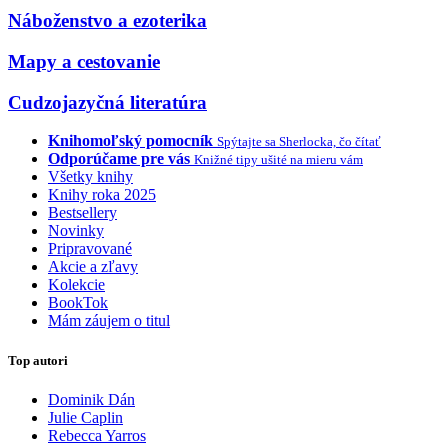
Náboženstvo a ezoterika
Mapy a cestovanie
Cudzojazyčná literatúra
Knihomoľský pomocník
Spýtajte sa Sherlocka, čo čítať
Odporúčame pre vás
Knižné tipy ušité na mieru vám
Všetky knihy
Knihy roka 2025
Bestsellery
Novinky
Pripravované
Akcie a zľavy
Kolekcie
BookTok
Mám záujem o titul
Top autori
Dominik Dán
Julie Caplin
Rebecca Yarros