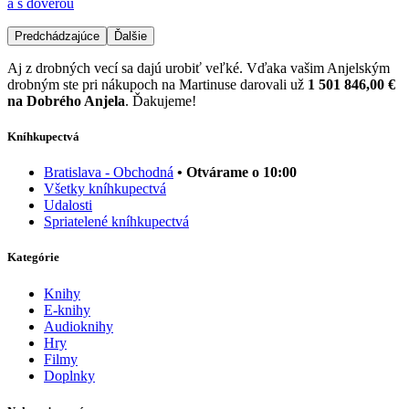
a s dôverou
Predchádzajúce
Ďalšie
Aj z drobných vecí sa dajú urobiť veľké. Vďaka vašim Anjelským
drobným ste pri nákupoch na Martinuse darovali už
1 501 846,00 €
na Dobrého Anjela
. Ďakujeme!
Kníhkupectvá
Bratislava - Obchodná
• Otvárame o 10:00
Všetky kníhkupectvá
Udalosti
Spriatelené kníhkupectvá
Kategórie
Knihy
E-knihy
Audioknihy
Hry
Filmy
Doplnky