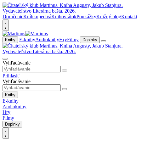
Doručenie
Kníhkupectvá
Knihovrátok
Poukážky
Knižný blog
Kontakt
E-knihy
Audioknihy
Hry
Filmy
Knihy
Doplnky
Vyhľadávanie
Prihlásiť
Vyhľadávanie
Knihy
E-knihy
Audioknihy
Hry
Filmy
Doplnky