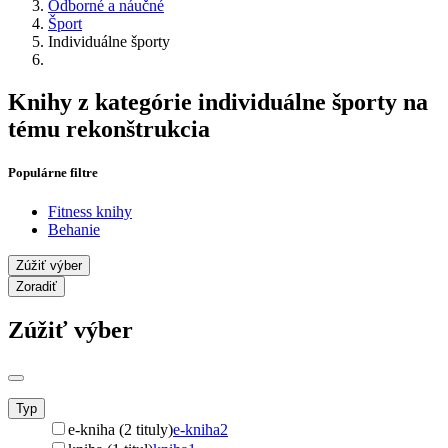
Odborné a náučné
Šport
Individuálne športy
Knihy z kategórie individuálne športy na
tému rekonštrukcia
Populárne filtre
Fitness knihy
Behanie
Zúžiť výber
Zoradiť
Zúžiť výber
Typ
e-kniha (2 tituly)
e-kniha
2