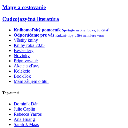
Mapy a cestovanie
Cudzojazyčná literatúra
Knihomoľský pomocník
Spýtajte sa Sherlocka, čo čítať
Odporúčame pre vás
Knižné tipy ušité na mieru vám
Všetky knihy
Knihy roka 2025
Bestsellery
Novinky
Pripravované
Akcie a zľavy
Kolekcie
BookTok
Mám záujem o titul
Top autori
Dominik Dán
Julie Caplin
Rebecca Yarros
Ana Huang
Sarah J. Maas