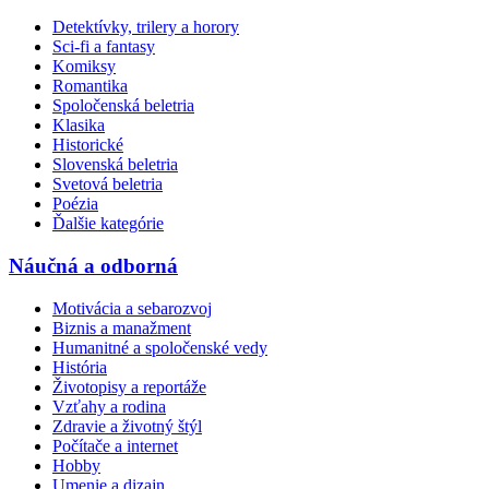
Detektívky, trilery a horory
Sci-fi a fantasy
Komiksy
Romantika
Spoločenská beletria
Klasika
Historické
Slovenská beletria
Svetová beletria
Poézia
Ďalšie kategórie
Náučná a odborná
Motivácia a sebarozvoj
Biznis a manažment
Humanitné a spoločenské vedy
História
Životopisy a reportáže
Vzťahy a rodina
Zdravie a životný štýl
Počítače a internet
Hobby
Umenie a dizajn