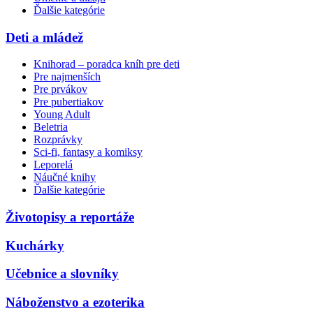
Ďalšie kategórie
Deti a mládež
Knihorad – poradca kníh pre deti
Pre najmenších
Pre prvákov
Pre pubertiakov
Young Adult
Beletria
Rozprávky
Sci-fi, fantasy a komiksy
Leporelá
Náučné knihy
Ďalšie kategórie
Životopisy a reportáže
Kuchárky
Učebnice a slovníky
Náboženstvo a ezoterika