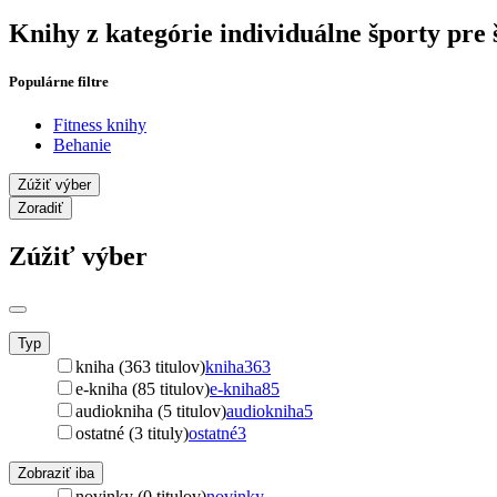
Knihy z kategórie individuálne športy pre
Populárne filtre
Fitness knihy
Behanie
Zúžiť výber
Zoradiť
Zúžiť výber
Typ
kniha (363 titulov)
kniha
363
e-kniha (85 titulov)
e-kniha
85
audiokniha (5 titulov)
audiokniha
5
ostatné (3 tituly)
ostatné
3
Zobraziť iba
novinky (0 titulov)
novinky