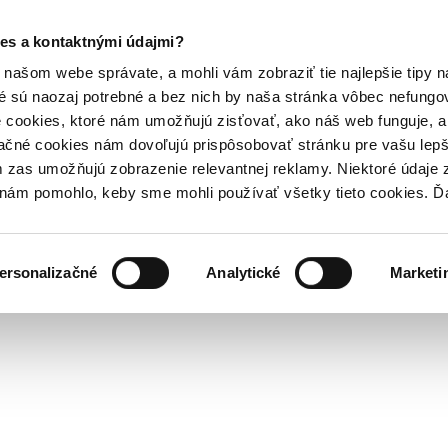
es a kontaktnými údajmi?
našom webe správate, a mohli vám zobraziť tie najlepšie tipy n
é sú naozaj potrebné a bez nich by naša stránka vôbec nefung
 cookies, ktoré nám umožňujú zisťovať, ako náš web funguje, a 
ačné cookies nám dovoľujú prispôsobovať stránku pre vašu lepši
zas umožňujú zobrazenie relevantnej reklamy. Niektoré údaje z
y nám pomohlo, keby sme mohli používať všetky tieto cookies. 
ersonalizačné
Analytické
Marketi