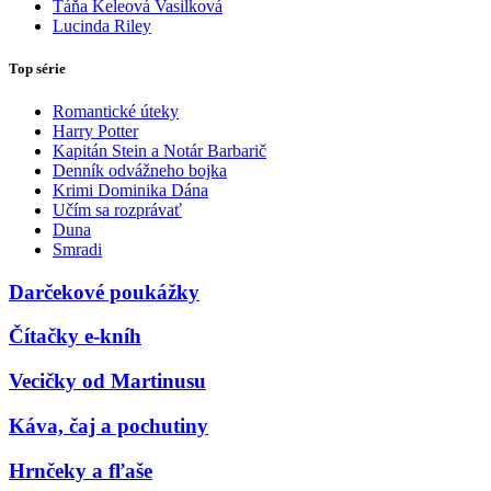
Táňa Keleová Vasilková
Lucinda Riley
Top série
Romantické úteky
Harry Potter
Kapitán Stein a Notár Barbarič
Denník odvážneho bojka
Krimi Dominika Dána
Učím sa rozprávať
Duna
Smradi
Darčekové poukážky
Čítačky e-kníh
Vecičky od Martinusu
Káva, čaj a pochutiny
Hrnčeky a fľaše