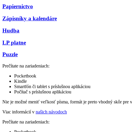
Papiernictvo
Zápisníky a kalendáre
Hudba
LP platne
Puzzle
Prečítate na zariadeniach:
Pocketbook
Kindle
Smartfón či tablet s príslušnou aplikáciou
Počítač s príslušnou aplikáciou
Nie je možné meniť veľkosť písma, formát je preto vhodný skôr pre 
Viac informácií v
našich návodoch
Prečítate na zariadeniach:
Pocketbook