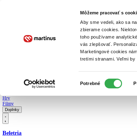
Doručenie
Kníhkupectvá
Knihovrátok
Poukážky
Knižný blog
Kontakt
Môžeme pracovať s cooki
Aby sme vedeli, ako sa na 
zbierame cookies. Niektor
E-knihy
Audioknihy
Hry
Filmy
Knihy
Doplnky
toho používame analytické
vás zlepšovať. Personaliz
Vyhľadávanie
Marketingové cookies nám 
tretími stranami. Veľmi b
Prihlásiť
Vyhľadávanie
Výber
Knihy
Potrebné
P
súhlasu
E-knihy
Audioknihy
Hry
Filmy
Doplnky
Beletria