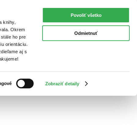
Povoliť všetko
a knihy,
ovala. Okrem
Odmietnuť
stále ho pre
u orientáciu.
dieľame aj s
Ďakujeme!
ngové
Zobraziť detaily