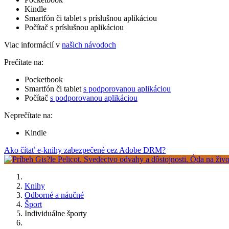
Kindle
Smartfón či tablet s príslušnou aplikáciou
Počítač s príslušnou aplikáciou
Viac informácií v
našich návodoch
Prečítate na:
Pocketbook
Smartfón či tablet
s podporovanou aplikáciou
Počítač
s podporovanou aplikáciou
Neprečítate na:
Kindle
Ako čítať e-knihy zabezpečené cez Adobe DRM?
Knihy
Odborné a náučné
Šport
Individuálne športy