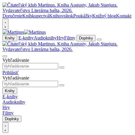
Doručenie
Kníhkupectvá
Knihovrátok
Poukážky
Knižný blog
Kontakt
E-knihy
Audioknihy
Hry
Filmy
Knihy
Doplnky
Vyhľadávanie
Prihlásiť
Vyhľadávanie
Knihy
E-knihy
Audioknihy
Hry
Filmy
Doplnky