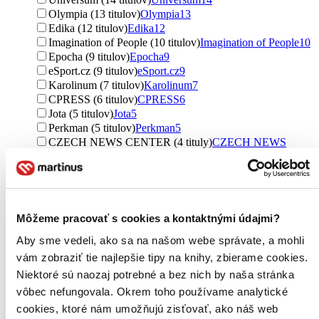
Olympia (13 titulov)
Olympia
13
Edika (12 titulov)
Edika
12
Imagination of People (10 titulov)
Imagination of People
10
Epocha (9 titulov)
Epocha
9
eSport.cz (9 titulov)
eSport.cz
9
Karolinum (7 titulov)
Karolinum
7
CPRESS (6 titulov)
CPRESS
6
Jota (5 titulov)
Jota
5
Perkman (5 titulov)
Perkman
5
CZECH NEWS CENTER (4 tituly)
CZECH NEWS
CENTER
4
eSports (4 tituly)
eSports
4
X Nakladatelství Universum (3 tituly)
X Nakladatelství
Universum
3
Práh (3 tituly)
Práh
3
Môžeme pracovať s cookies a kontaktnými údajmi?
Egmont ČR (3 tituly)
Egmont ČR
3
Presco Group (2 tituly)
Presco Group
2
Aby sme vedeli, ako sa na našom webe správate, a mohli
Portál (2 tituly)
Portál
2
vám zobraziť tie najlepšie tipy na knihy, zbierame cookies.
SUN (2 tituly)
SUN
2
Niektoré sú naozaj potrebné a bez nich by naša stránka
BB/art (2 tituly)
BB/art
2
vôbec nefungovala. Okrem toho používame analytické
Aleš Čeněk (2 tituly)
Aleš Čeněk
2
cookies, ktoré nám umožňujú zisťovať, ako náš web
Kosmas s.r.o.(HK) (2 tituly)
Kosmas s.r.o.(HK)
2