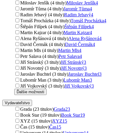
Miloslav Jenšík (4 tituly)
Miloslav Jenšík
4
Jaromír Tůma (4 tituly)
Jaromír Tůma
4
Radim Jebavý (4 tituly)
Radim Jebavý
4
Tomáš Procházka (4 tituly)
Tomáš Procházka
4
Štěpán Filípek (4 tituly)
Štěpán Filípek
4
Martin Kajzar (4 tituly)
Martin Kajzar
4
Alena Ryšánová (4 tituly)
Alena Ryšánová
4
David Čermák (4 tituly)
David Čermák
4
Martin Mls (4 tituly)
Martin Mls
4
Petr Salava (4 tituly)
Petr Salava
4
Jiří Stránský (3 tituly)
Jiří Stránský
3
Jiří Novotný (3 tituly)
Jiří Novotný
3
Jaroslav Buchtel (3 tituly)
Jaroslav Buchtel
3
Lubomír Man (3 tituly)
Lubomír Man
3
Jiří Vojkovský (3 tituly)
Jiří Vojkovský
3
Ďalšie možnosti
Vydavateľstvo
Grada (23 titulov)
Grada
23
Book Star (19 titulov)
Book Star
19
XYZ (15 titulov)
XYZ
15
Čas (15 titulov)
Čas
15
Universum (14 titulov)
Universum
14