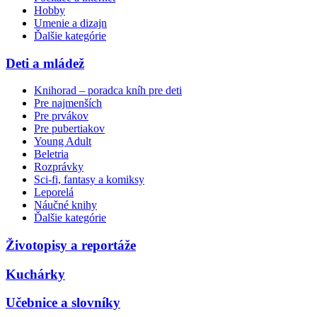
Hobby
Umenie a dizajn
Ďalšie kategórie
Deti a mládež
Knihorad – poradca kníh pre deti
Pre najmenších
Pre prvákov
Pre pubertiakov
Young Adult
Beletria
Rozprávky
Sci-fi, fantasy a komiksy
Leporelá
Náučné knihy
Ďalšie kategórie
Životopisy a reportáže
Kuchárky
Učebnice a slovníky