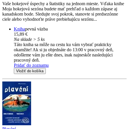
Vaše hokejové úspechy a štatistiky na jednom mieste. Vďaka knihe
Moja hokejová sezóna budete mať prehľad o každom zápase aj
kanadskom bode. Sledujte svoj pokrok, stanovte si predsezónne
ciele alebo vyhodnoťte práve prebiehajúcu sezónu...
Kniha
pevná väzba
15,89 €
Na sklade > 5 ks
Táto kniha sa môže na cestu ku vám vybrať prakticky
okamžite! Ak si ju objednáte do 13:00 v pracovný deň,
odošleme vám ju ešte dnes, inak najneskôr nasledujúci
pracovný deň.
Pridať do zoznamu
Vložiť do košíka
Plavání