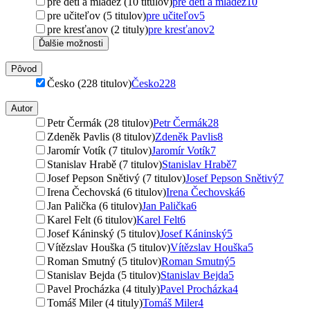
pre deti a mládež (10 titulov)
pre deti a mládež
10
pre učiteľov (5 titulov)
pre učiteľov
5
pre kresťanov (2 tituly)
pre kresťanov
2
Ďalšie možnosti
Pôvod
Česko (228 titulov)
Česko
228
Autor
Petr Čermák (28 titulov)
Petr Čermák
28
Zdeněk Pavlis (8 titulov)
Zdeněk Pavlis
8
Jaromír Votík (7 titulov)
Jaromír Votík
7
Stanislav Hrabě (7 titulov)
Stanislav Hrabě
7
Josef Pepson Snětivý (7 titulov)
Josef Pepson Snětivý
7
Irena Čechovská (6 titulov)
Irena Čechovská
6
Jan Palička (6 titulov)
Jan Palička
6
Karel Felt (6 titulov)
Karel Felt
6
Josef Káninský (5 titulov)
Josef Káninský
5
Vítězslav Houška (5 titulov)
Vítězslav Houška
5
Roman Smutný (5 titulov)
Roman Smutný
5
Stanislav Bejda (5 titulov)
Stanislav Bejda
5
Pavel Procházka (4 tituly)
Pavel Procházka
4
Tomáš Miler (4 tituly)
Tomáš Miler
4