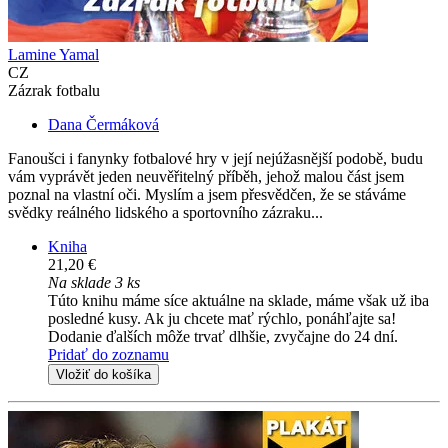
Lamine Yamal
CZ
Zázrak fotbalu
Dana Čermáková
Fanoušci i fanynky fotbalové hry v její nejúžasnější podobě, budu
vám vyprávět jeden neuvěřitelný příběh, jehož malou část jsem
poznal na vlastní oči. Myslím a jsem přesvědčen, že se stáváme
svědky reálného lidského a sportovního zázraku...
Kniha
21,20 €
Na sklade 3 ks
Túto knihu máme síce aktuálne na sklade, máme však už iba
posledné kusy. Ak ju chcete mať rýchlo, ponáhľajte sa!
Dodanie ďalších môže trvať dlhšie, zvyčajne do 24 dní.
Pridať do zoznamu
Vložiť do košíka