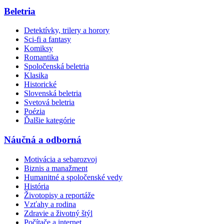
Beletria
Detektívky, trilery a horory
Sci-fi a fantasy
Komiksy
Romantika
Spoločenská beletria
Klasika
Historické
Slovenská beletria
Svetová beletria
Poézia
Ďalšie kategórie
Náučná a odborná
Motivácia a sebarozvoj
Biznis a manažment
Humanitné a spoločenské vedy
História
Životopisy a reportáže
Vzťahy a rodina
Zdravie a životný štýl
Počítače a internet