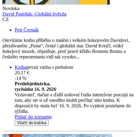
Novinka
David Pastrňák: Globální hvězda
CZ
Petr Čermák
Otevíráme knihu příběhu o malém i velkém hokejovém Davidovi,
přezdívaném „Pasta“, české i globální star. David Krejčí, velký
hokejový mozek, objasňuje, proč pravé křídlo Bostonu Bruins a
českého reprezentanta vidí tak vysoko...
Kniha
pevná väzba s prebalom
20,17 €
-14 %
Predobjednávka,
vychádza 16. 9. 2026
Vydavateľ, tlačiar a ďalší usilovní ľudia intenzívne pracujú na
tom, aby ste si už onedlho mohli prečítať túto knihu. K
dispozícii by mala byť 16. 9. 2026. Po vyjdení posielame do
týždňa.
Pridať do zoznamu
Vložiť do košíka