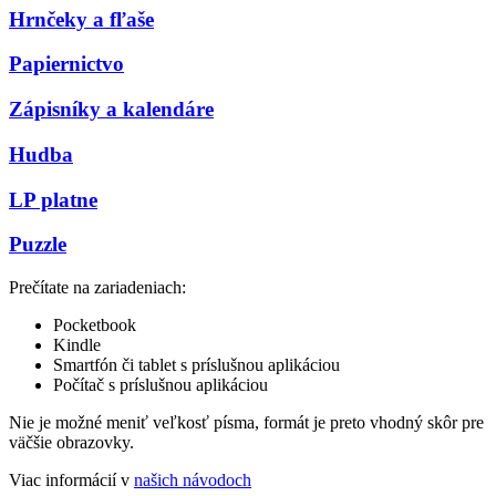
Hrnčeky a fľaše
Papiernictvo
Zápisníky a kalendáre
Hudba
LP platne
Puzzle
Prečítate na zariadeniach:
Pocketbook
Kindle
Smartfón či tablet s príslušnou aplikáciou
Počítač s príslušnou aplikáciou
Nie je možné meniť veľkosť písma, formát je preto vhodný skôr pre
väčšie obrazovky.
Viac informácií v
našich návodoch