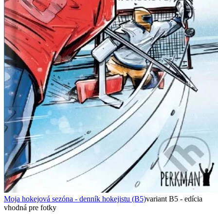
Moja hokejová sezóna - denník hokejistu (B5)
variant B5 - edícia
vhodná pre fotky