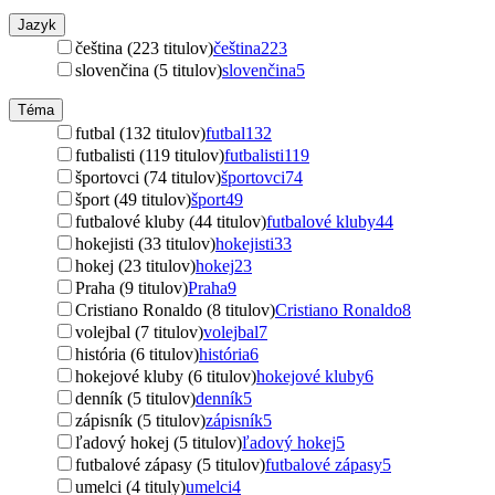
Jazyk
čeština (223 titulov)
čeština
223
slovenčina (5 titulov)
slovenčina
5
Téma
futbal (132 titulov)
futbal
132
futbalisti (119 titulov)
futbalisti
119
športovci (74 titulov)
športovci
74
šport (49 titulov)
šport
49
futbalové kluby (44 titulov)
futbalové kluby
44
hokejisti (33 titulov)
hokejisti
33
hokej (23 titulov)
hokej
23
Praha (9 titulov)
Praha
9
Cristiano Ronaldo (8 titulov)
Cristiano Ronaldo
8
volejbal (7 titulov)
volejbal
7
história (6 titulov)
história
6
hokejové kluby (6 titulov)
hokejové kluby
6
denník (5 titulov)
denník
5
zápisník (5 titulov)
zápisník
5
ľadový hokej (5 titulov)
ľadový hokej
5
futbalové zápasy (5 titulov)
futbalové zápasy
5
umelci (4 tituly)
umelci
4