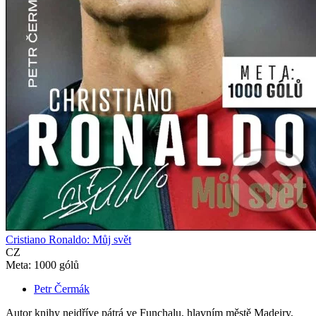
Cristiano Ronaldo: Můj svět
CZ
Meta: 1000 gólů
Petr Čermák
Autor knihy nejdříve pátrá ve Funchalu, hlavním městě Madeiry,