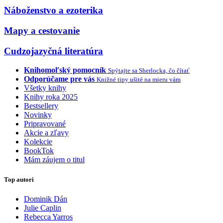
Náboženstvo a ezoterika
Mapy a cestovanie
Cudzojazyčná literatúra
Knihomoľský pomocník
Spýtajte sa Sherlocka, čo čítať
Odporúčame pre vás
Knižné tipy ušité na mieru vám
Všetky knihy
Knihy roka 2025
Bestsellery
Novinky
Pripravované
Akcie a zľavy
Kolekcie
BookTok
Mám záujem o titul
Top autori
Dominik Dán
Julie Caplin
Rebecca Yarros