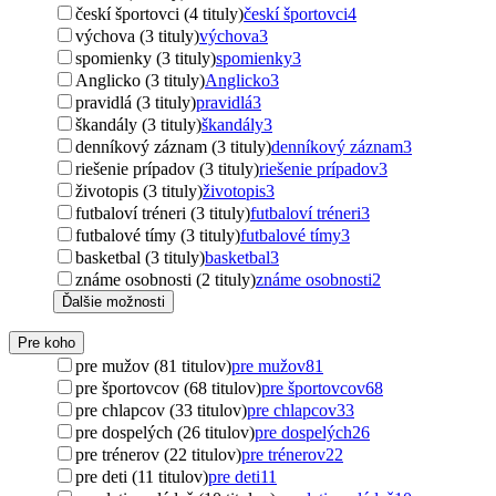
českí športovci (4 tituly)
českí športovci
4
výchova (3 tituly)
výchova
3
spomienky (3 tituly)
spomienky
3
Anglicko (3 tituly)
Anglicko
3
pravidlá (3 tituly)
pravidlá
3
škandály (3 tituly)
škandály
3
denníkový záznam (3 tituly)
denníkový záznam
3
riešenie prípadov (3 tituly)
riešenie prípadov
3
životopis (3 tituly)
životopis
3
futbaloví tréneri (3 tituly)
futbaloví tréneri
3
futbalové tímy (3 tituly)
futbalové tímy
3
basketbal (3 tituly)
basketbal
3
známe osobnosti (2 tituly)
známe osobnosti
2
Ďalšie možnosti
Pre koho
pre mužov (81 titulov)
pre mužov
81
pre športovcov (68 titulov)
pre športovcov
68
pre chlapcov (33 titulov)
pre chlapcov
33
pre dospelých (26 titulov)
pre dospelých
26
pre trénerov (22 titulov)
pre trénerov
22
pre deti (11 titulov)
pre deti
11