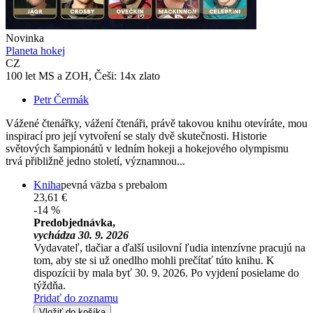
Novinka
Planeta hokej
CZ
100 let MS a ZOH, Češi: 14x zlato
Petr Čermák
Vážené čtenářky, vážení čtenáři, právě takovou knihu otevíráte, mou
inspirací pro její vytvoření se staly dvě skutečnosti. Historie
světových šampionátů v ledním hokeji a hokejového olympismu
trvá přibližně jedno století, významnou...
Kniha
pevná väzba s prebalom
23,61 €
-14 %
Predobjednávka,
vychádza 30. 9. 2026
Vydavateľ, tlačiar a ďalší usilovní ľudia intenzívne pracujú na
tom, aby ste si už onedlho mohli prečítať túto knihu. K
dispozícii by mala byť 30. 9. 2026. Po vyjdení posielame do
týždňa.
Pridať do zoznamu
Vložiť do košíka