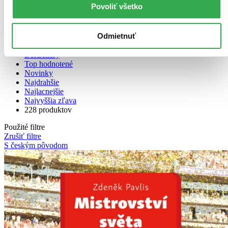
Zoradiť
Povoliť všetko
Odmietnuť
Bestsellery
Top hodnotené
Novinky
Najdrahšie
Najlacnejšie
Najvyššia zľava
228 produktov
Použité filtre
Zrušiť filtre
S českým pôvodom