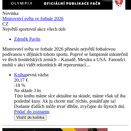
Novinka
Mistrovství světa ve fotbale 2026
CZ
Největší sportovní akce všech dob
Zdeněk Pavlis
Mistrovství světa ve fotbale 2026 přineslo největší fotbalovou
podívanou v dějinách tohoto sportu. Poprvé se šampionát uskutečnil
ve třech hostitelských zemích – Kanadě, Mexiku a USA. Fanoušci
mohli v akci vidět rekordních 48 reprezentací....
Kniha
pevná väzba
20,17 €
-18 %
Na sklade 3 ks
Túto knihu máme síce aktuálne na sklade, máme však už iba
posledné kusy. Ak ju chcete mať rýchlo, ponáhľajte sa!
Dodanie ďalších môže trvať dlhšie, zvyčajne do štyroch dní.
Pridať do zoznamu
Vložiť do košíka