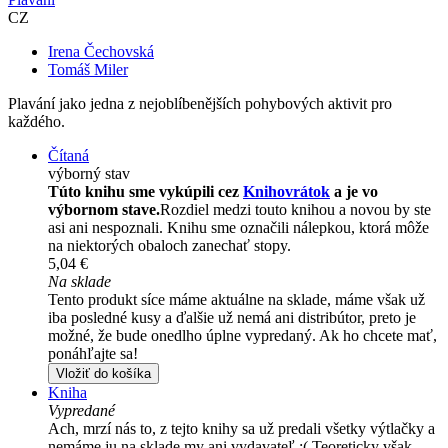
CZ
Irena Čechovská
Tomáš Miler
Plavání jako jedna z nejoblíbenějších pohybových aktivit pro
každého.
Čítaná
výborný stav
Túto knihu sme vykúpili cez
Knihovrátok
a je vo
výbornom stave.
Rozdiel medzi touto knihou a novou by ste
asi ani nespoznali. Knihu sme označili nálepkou, ktorá môže
na niektorých obaloch zanechať stopy.
5,04 €
Na sklade
Tento produkt síce máme aktuálne na sklade, máme však už
iba posledné kusy a ďalšie už nemá ani distribútor, preto je
možné, že bude onedlho úplne vypredaný. Ak ho chcete mať,
ponáhľajte sa!
Vložiť do košíka
Kniha
Vypredané
Ach, mrzí nás to, z tejto knihy sa už predali všetky výtlačky a
nemáme ju na sklade my ani vydavateľ :( Teoreticky však