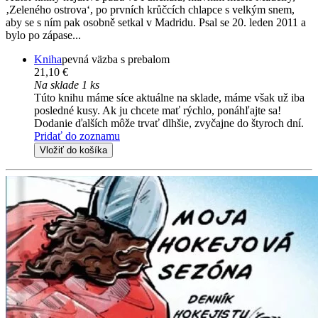
‚Zeleného ostrova‘, po prvních krůčcích chlapce s velkým snem,
aby se s ním pak osobně setkal v Madridu. Psal se 20. leden 2011 a
bylo po zápase...
Kniha
pevná väzba s prebalom
21,10 €
Na sklade 1 ks
Túto knihu máme síce aktuálne na sklade, máme však už iba
posledné kusy. Ak ju chcete mať rýchlo, ponáhľajte sa!
Dodanie ďalších môže trvať dlhšie, zvyčajne do štyroch dní.
Pridať do zoznamu
Vložiť do košíka