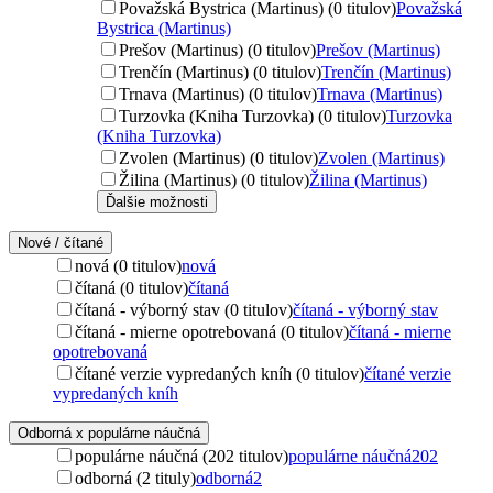
Považská Bystrica (Martinus) (0 titulov)
Považská
Bystrica (Martinus)
Prešov (Martinus) (0 titulov)
Prešov (Martinus)
Trenčín (Martinus) (0 titulov)
Trenčín (Martinus)
Trnava (Martinus) (0 titulov)
Trnava (Martinus)
Turzovka (Kniha Turzovka) (0 titulov)
Turzovka
(Kniha Turzovka)
Zvolen (Martinus) (0 titulov)
Zvolen (Martinus)
Žilina (Martinus) (0 titulov)
Žilina (Martinus)
Ďalšie možnosti
Nové / čítané
nová (0 titulov)
nová
čítaná (0 titulov)
čítaná
čítaná - výborný stav (0 titulov)
čítaná - výborný stav
čítaná - mierne opotrebovaná (0 titulov)
čítaná - mierne
opotrebovaná
čítané verzie vypredaných kníh (0 titulov)
čítané verzie
vypredaných kníh
Odborná x populárne náučná
populárne náučná (202 titulov)
populárne náučná
202
odborná (2 tituly)
odborná
2