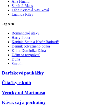
Ana Huang
Sarah J. Maas
Táňa Keleová Vasilková
Lucinda Riley
Top série
Romantické úteky
Harry Potter
Kapitán Stein a Notár Barbarič
Denník odvážneho bojka
Krimi Dominika Dána
Učím sa rozprávať
Duna
Smradi
Darčekové poukážky
Čítačky e-kníh
Vecičky od Martinusu
Káva, čaj a pochutiny