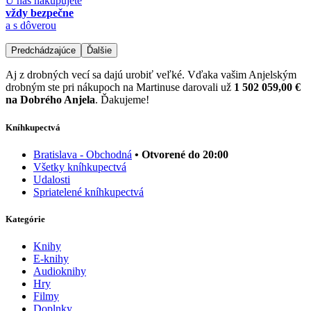
U nás nakupujete
vždy bezpečne
a s dôverou
Predchádzajúce
Ďalšie
Aj z drobných vecí sa dajú urobiť veľké. Vďaka vašim Anjelským
drobným ste pri nákupoch na Martinuse darovali už
1 502 059,00 €
na Dobrého Anjela
. Ďakujeme!
Kníhkupectvá
Bratislava - Obchodná
• Otvorené do 20:00
Všetky kníhkupectvá
Udalosti
Spriatelené kníhkupectvá
Kategórie
Knihy
E-knihy
Audioknihy
Hry
Filmy
Doplnky