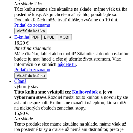
Na sklade 2 ks
Túto knihu máme síce aktuálne na sklade, máme však už iba
posledné kusy. Ak ju chcete mať rýchlo, ponáhľajte sa!
Dodanie ďalších môže trvať dlhšie, zvyčajne do 19 dní.
Pridať do zoznamu
Vložiť do košíka
E-kniha
PDF
EPUB
MOBI
16,20 €
Ihneď na stiahnutie
Máte čítačku, tablet alebo mobil? Stiahnite si do nich e-knihu:
budete ju mať hneď a ešte aj ušetríte život stromom. Viac
informácii o e-knihách
nájdete tu
.
Pridať do zoznamu
Vložiť do košíka
Čítaná
výborný stav
Túto knihu sme vykúpili cez
Knihovrátok
a je vo
výbornom stave.
Rozdiel medzi touto knihou a novou by ste
asi ani nespoznali. Knihu sme označili nálepkou, ktorá môže
na niektorých obaloch zanechať stopy.
15,90 €
Na sklade
Tento produkt síce máme aktuálne na sklade, máme však už
iba posledné kusy a ďalšie už nemá ani distribútor, preto je