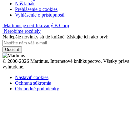
Náš labák
Prehlásenie o cookies
Vyhlásenie o prístupnosti
Martinus je certifikovaný B Corp
Nerobíme rozdiely
Najlepšie novinky sú tie knižné. Získajte ich ako prví:
Odoslať
© 2000-2026 Martinus. Internetové kníhkupectvo. Všetky práva
vyhradené.
Nastaviť cookies
Ochrana súkromia
Obchodné podmienky