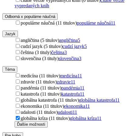
čítané verzie vypredaných kníh (0 titulov)
čítané verzie
vypredaných kníh
Odborná x populárne náučná
populárne náučná (11 titulov)
populárne náučná
11
Jazyk
angličtina (5 titulov)
angličtina
5
cudzí jazyk (5 titulov)
cudzí jazyk
5
čeština (3 tituly)
čeština
3
slovenčina (3 tituly)
slovenčina
3
Téma
medicína (11 titulov)
medicína
11
zdravie (11 titulov)
zdravie
11
pandémia (11 titulov)
pandémia
11
katastrofa (11 titulov)
katastrofa
11
globálna katastrofa (11 titulov)
globálna katastrofa
11
ekonomika (11 titulov)
ekonomika
11
udalosti (11 titulov)
udalosti
11
globálna kríza (11 titulov)
globálna kríza
11
Ďalšie možnosti
Pre koho