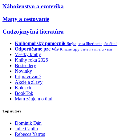
Náboženstvo a ezoterika
Mapy a cestovanie
Cudzojazyčná literatúra
Knihomoľský pomocník
Spýtajte sa Sherlocka, čo čítať
Odporúčame pre vás
Knižné tipy ušité na mieru vám
Všetky knihy
Knihy roka 2025
Bestsellery
Novinky
Pripravované
Akcie a zľavy
Kolekcie
BookTok
Mám záujem o titul
Top autori
Dominik Dán
Julie Caplin
Rebecca Yarros