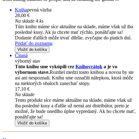
Kniha
pevná väzba
28,00 €
Na sklade 4 ks
Túto knihu máme síce aktuálne na sklade, máme však už iba
posledné kusy. Ak ju chcete mať rýchlo, ponáhľajte sa!
Dodanie ďalších môže trvať dlhšie, zvyčajne do piatich dní.
Pridať do zoznamu
Vložiť do košíka
Čítaná
výborný stav
Túto knihu sme vykúpili cez
Knihovrátok
a je vo
výbornom stave.
Rozdiel medzi touto knihou a novou by ste
asi ani nespoznali. Knihu sme označili nálepkou, ktorá môže
na niektorých obaloch zanechať stopy.
17,10 €
Na sklade
Tento produkt síce máme aktuálne na sklade, máme však už
iba posledné kusy a ďalšie už nemá ani distribútor, preto je
možné, že bude onedlho úplne vypredaný. Ak ho chcete mať,
ponáhľajte sa!
Vložiť do košíka