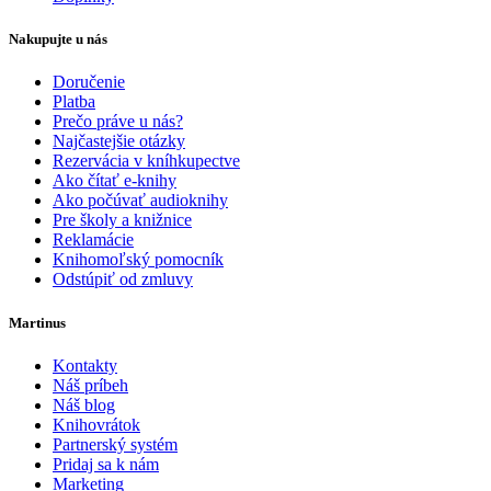
Nakupujte u nás
Doručenie
Platba
Prečo práve u nás?
Najčastejšie otázky
Rezervácia v kníhkupectve
Ako čítať e-knihy
Ako počúvať audioknihy
Pre školy a knižnice
Reklamácie
Knihomoľský pomocník
Odstúpiť od zmluvy
Martinus
Kontakty
Náš príbeh
Náš blog
Knihovrátok
Partnerský systém
Pridaj sa k nám
Marketing