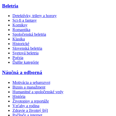
Beletria
Detektívky, trilery a horory
Sci-fi a fantasy
Komiksy
Romantika
Spoločenská beletria
Klasika
Historické
Slovenská beletria
Svetová beletria
Poézia
Ďalšie kategórie
Náučná a odborná
Motivácia a sebarozvoj
Biznis a manažment
Humanitné a spoločenské vedy
História
Životopisy a reportáže
Vzťahy a rodina
Zdravie a životný štýl
Počítače a internet