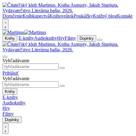
Doručenie
Kníhkupectvá
Knihovrátok
Poukážky
Knižný blog
Kontakt
E-knihy
Audioknihy
Hry
Filmy
Knihy
Doplnky
Vyhľadávanie
Prihlásiť
Vyhľadávanie
Knihy
E-knihy
Audioknihy
Hry
Filmy
Doplnky