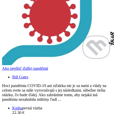
Ako predísť ďalšej pandémii
Bill Gates
Hoci pandémia COVID-19 ani zďaleka nie je za nami a vlády na
celom svete sa stále vyrovnávajú s jej následkami, súbežne riešia
otázku, čo bude ďalej. Ako zabránime tomu, aby nejaká iná
pandémia nezahubila milióny ľudí ...
Kniha
pevná väzba
22,30 €