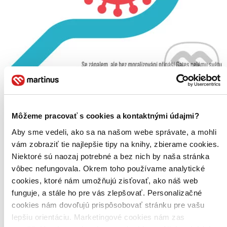
Jak zabránit další pandemii
Môžeme pracovať s cookies a kontaktnými údajmi?
CZ
Aby sme vedeli, ako sa na našom webe správate, a mohli
Bill Gates
vám zobraziť tie najlepšie tipy na knihy, zbierame cookies.
Vlády, firmy i jednotlivci po celém světě přemýšlejí o tom, co přijde
Niektoré sú naozaj potrebné a bez nich by naša stránka
po pandemii covidu-19. Můžeme doufat nejen v to, že další
vôbec nefungovala. Okrem toho používame analytické
podobnou katastrofu odvrátíme, ale že zároveň vymýtíme všechny
respirační nemoci, včetně chřipky? Bill Gates, jeden z....
cookies, ktoré nám umožňujú zisťovať, ako náš web
funguje, a stále ho pre vás zlepšovať. Personalizačné
Kniha
brožovaná väzba
18,70 €
cookies nám dovoľujú prispôsobovať stránku pre vašu
Na sklade > 5 ks
lepšiu orientáciu. Marketingové cookies nám zas
Táto kniha sa môže na cestu ku vám vybrať prakticky