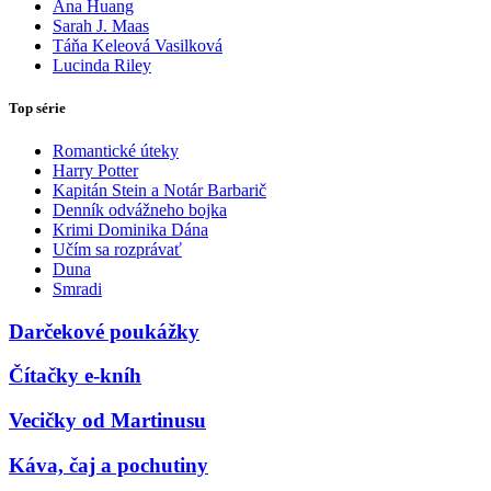
Ana Huang
Sarah J. Maas
Táňa Keleová Vasilková
Lucinda Riley
Top série
Romantické úteky
Harry Potter
Kapitán Stein a Notár Barbarič
Denník odvážneho bojka
Krimi Dominika Dána
Učím sa rozprávať
Duna
Smradi
Darčekové poukážky
Čítačky e-kníh
Vecičky od Martinusu
Káva, čaj a pochutiny