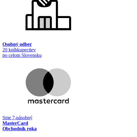
Osobný odber
20 kníhkupectiev
po celom Slovensku
Sme 7-násobný
MasterCard
Obchodník roka