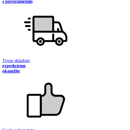
s porozumením
Tovar skladom
expedujeme
okamžite