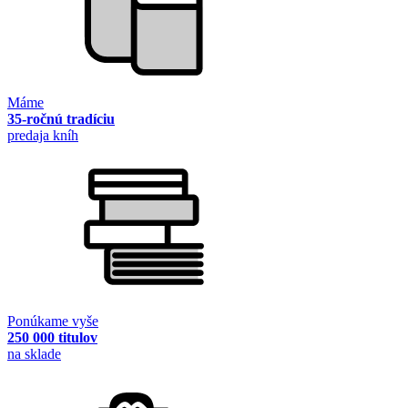
Máme
35-ročnú tradíciu
predaja kníh
Ponúkame vyše
250 000 titulov
na sklade