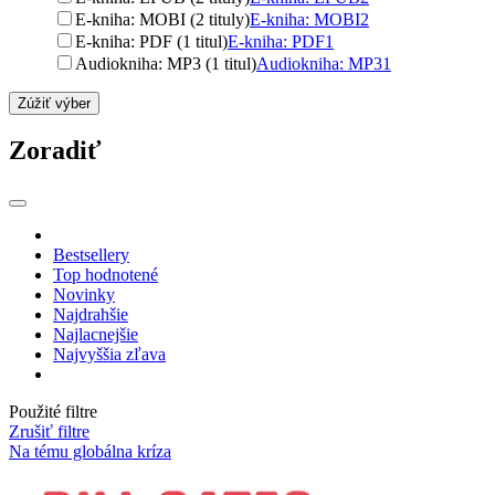
E-kniha: MOBI (2 tituly)
E-kniha: MOBI
2
E-kniha: PDF (1 titul)
E-kniha: PDF
1
Audiokniha: MP3 (1 titul)
Audiokniha: MP3
1
Zúžiť výber
Zoradiť
Bestsellery
Top hodnotené
Novinky
Najdrahšie
Najlacnejšie
Najvyššia zľava
Použité filtre
Zrušiť filtre
Na tému globálna kríza