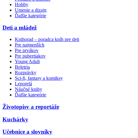
Hobby
Umenie a dizajn
Ďalšie kategórie
Deti a mládež
Knihorad – poradca kníh pre deti
Pre najmenších
Pre prvákov
Pre pubertiakov
Young Adult
Beletria
Rozprávky
Sci-fi, fantasy a komiksy
Leporelá
Náučné knihy
Ďalšie kategórie
Životopisy a reportáže
Kuchárky
Učebnice a slovníky