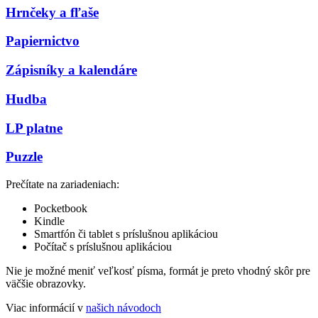
Hrnčeky a fľaše
Papiernictvo
Zápisníky a kalendáre
Hudba
LP platne
Puzzle
Prečítate na zariadeniach:
Pocketbook
Kindle
Smartfón či tablet s príslušnou aplikáciou
Počítač s príslušnou aplikáciou
Nie je možné meniť veľkosť písma, formát je preto vhodný skôr pre
väčšie obrazovky.
Viac informácií v
našich návodoch