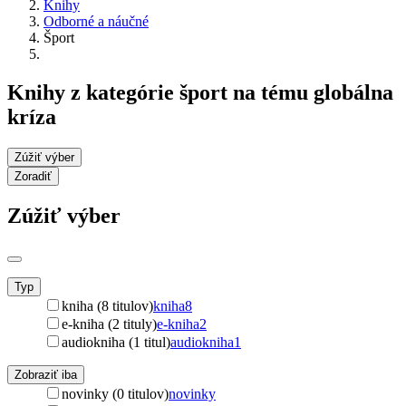
Knihy
Odborné a náučné
Šport
Knihy z kategórie šport na tému globálna
kríza
Zúžiť výber
Zoradiť
Zúžiť výber
Typ
kniha (8 titulov)
kniha
8
e-kniha (2 tituly)
e-kniha
2
audiokniha (1 titul)
audiokniha
1
Zobraziť iba
novinky (0 titulov)
novinky