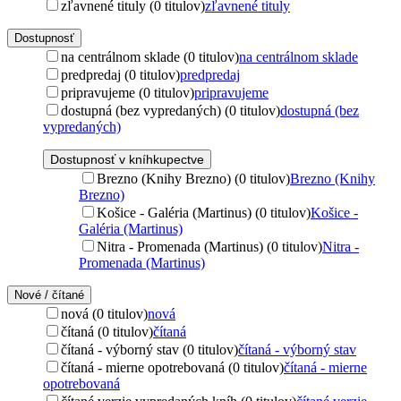
zľavnené tituly (0 titulov)
zľavnené tituly
Dostupnosť
na centrálnom sklade (0 titulov)
na centrálnom sklade
predpredaj (0 titulov)
predpredaj
pripravujeme (0 titulov)
pripravujeme
dostupná (bez vypredaných) (0 titulov)
dostupná (bez
vypredaných)
Dostupnosť v kníhkupectve
Brezno (Knihy Brezno) (0 titulov)
Brezno (Knihy
Brezno)
Košice - Galéria (Martinus) (0 titulov)
Košice -
Galéria (Martinus)
Nitra - Promenada (Martinus) (0 titulov)
Nitra -
Promenada (Martinus)
Nové / čítané
nová (0 titulov)
nová
čítaná (0 titulov)
čítaná
čítaná - výborný stav (0 titulov)
čítaná - výborný stav
čítaná - mierne opotrebovaná (0 titulov)
čítaná - mierne
opotrebovaná