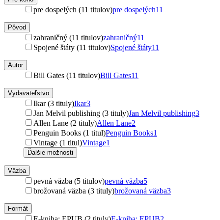
pre dospelých (11 titulov)
pre dospelých
11
Pôvod
zahraničný (11 titulov)
zahraničný
11
Spojené štáty (11 titulov)
Spojené štáty
11
Autor
Bill Gates (11 titulov)
Bill Gates
11
Vydavateľstvo
Ikar (3 tituly)
Ikar
3
Jan Melvil publishing (3 tituly)
Jan Melvil publishing
3
Allen Lane (2 tituly)
Allen Lane
2
Penguin Books (1 titul)
Penguin Books
1
Vintage (1 titul)
Vintage
1
Ďalšie možnosti
Väzba
pevná väzba (5 titulov)
pevná väzba
5
brožovaná väzba (3 tituly)
brožovaná väzba
3
Formát
E-kniha: EPUB (2 tituly)
E-kniha: EPUB
2