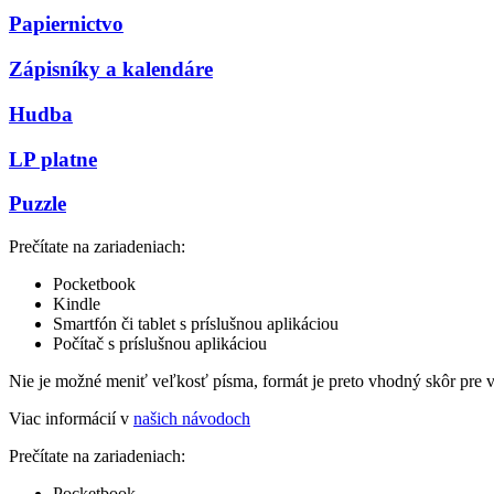
Papiernictvo
Zápisníky a kalendáre
Hudba
LP platne
Puzzle
Prečítate na zariadeniach:
Pocketbook
Kindle
Smartfón či tablet s príslušnou aplikáciou
Počítač s príslušnou aplikáciou
Nie je možné meniť veľkosť písma, formát je preto vhodný skôr pre 
Viac informácií v
našich návodoch
Prečítate na zariadeniach:
Pocketbook