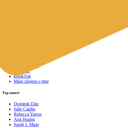
Mapy a cestovanie
Cudzojazyčná literatúra
Knihomoľský pomocník
Spýtajte sa Sherlocka, čo čítať
Odporúčame pre vás
Knižné tipy ušité na mieru vám
Všetky knihy
Knihy roka 2025
Bestsellery
Novinky
Pripravované
Akcie a zľavy
Kolekcie
BookTok
Mám záujem o titul
Top autori
Dominik Dán
Julie Caplin
Rebecca Yarros
Ana Huang
Sarah J. Maas