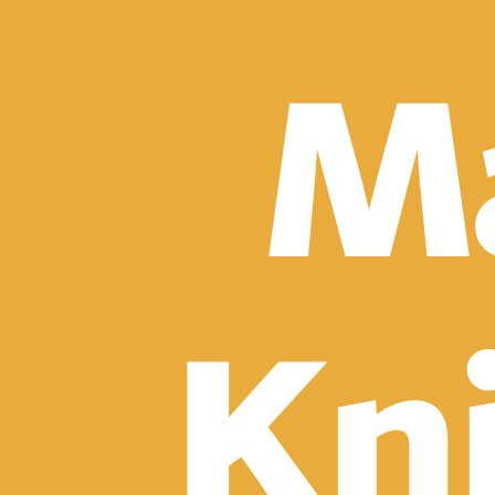
Detektívky, trilery a horory
Sci-fi a fantasy
Komiksy
Romantika
Spoločenská beletria
Klasika
Historické
Slovenská beletria
Svetová beletria
Poézia
Ďalšie kategórie
Náučná a odborná
Motivácia a sebarozvoj
Biznis a manažment
Humanitné a spoločenské vedy
História
Životopisy a reportáže
Vzťahy a rodina
Zdravie a životný štýl
Počítače a internet
Hobby
Umenie a dizajn