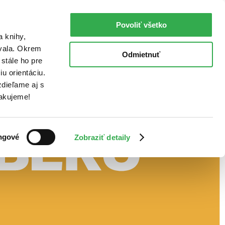
Povoliť všetko
a knihy,
ovala. Okrem
Odmietnuť
stále ho pre
u orientáciu.
dieľame aj s
Ďakujeme!
ngové
Zobraziť detaily