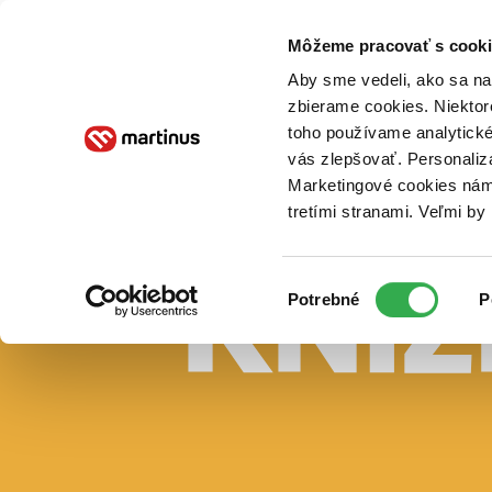
Doručenie
Kníhkupectvá
Knihovrátok
Poukážky
Knižný blog
Kontakt
Môžeme pracovať s cooki
Aby sme vedeli, ako sa na 
zbierame cookies. Niektor
E-knihy
Audioknihy
Hry
Filmy
Knihy
Doplnky
toho používame analytické
vás zlepšovať. Personaliz
Vyhľadávanie
Marketingové cookies nám 
tretími stranami. Veľmi b
Prihlásiť
Vyhľadávanie
Výber
Knihy
Potrebné
P
súhlasu
E-knihy
Audioknihy
Hry
Filmy
Doplnky
Beletria