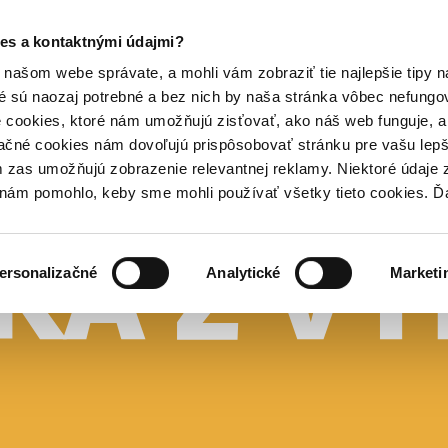
es a kontaktnými údajmi?
našom webe správate, a mohli vám zobraziť tie najlepšie tipy n
é sú naozaj potrebné a bez nich by naša stránka vôbec nefung
 cookies, ktoré nám umožňujú zisťovať, ako náš web funguje, a 
ačné cookies nám dovoľujú prispôsobovať stránku pre vašu lepši
zas umožňujú zobrazenie relevantnej reklamy. Niektoré údaje z
y nám pomohlo, keby sme mohli používať všetky tieto cookies. 
ersonalizačné
Analytické
Marketi