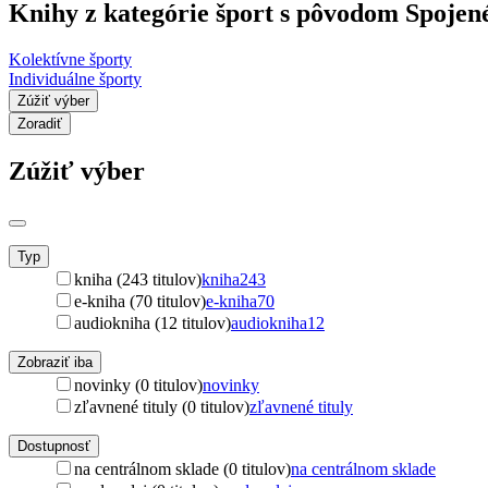
Knihy z kategórie šport s pôvodom Spojené
Kolektívne športy
Individuálne športy
Zúžiť výber
Zoradiť
Zúžiť výber
Typ
kniha (243 titulov)
kniha
243
e-kniha (70 titulov)
e-kniha
70
audiokniha (12 titulov)
audiokniha
12
Zobraziť iba
novinky (0 titulov)
novinky
zľavnené tituly (0 titulov)
zľavnené tituly
Dostupnosť
na centrálnom sklade (0 titulov)
na centrálnom sklade