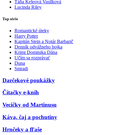
Táňa Keleová Vasilková
Lucinda Riley
Top série
Romantické úteky
Harry Potter
Kapitán Stein a Notár Barbarič
Denník odvážneho bojka
Krimi Dominika Dána
Učím sa rozprávať
Duna
Smradi
Darčekové poukážky
Čítačky e-kníh
Vecičky od Martinusu
Káva, čaj a pochutiny
Hrnčeky a fľaše