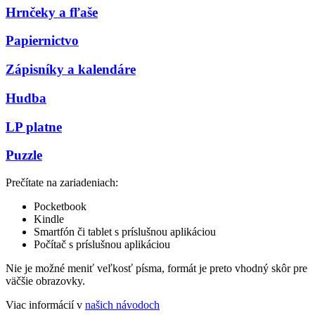
Hrnčeky a fľaše
Papiernictvo
Zápisníky a kalendáre
Hudba
LP platne
Puzzle
Prečítate na zariadeniach:
Pocketbook
Kindle
Smartfón či tablet s príslušnou aplikáciou
Počítač s príslušnou aplikáciou
Nie je možné meniť veľkosť písma, formát je preto vhodný skôr pre
väčšie obrazovky.
Viac informácií v
našich návodoch