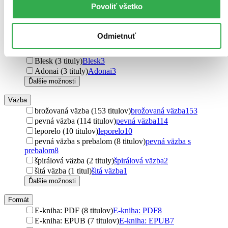
Povoliť všetko
HladoHlas (3 tituly)
HladoHlas
3
Barrister & Principal (3 tituly)
Barrister & Principal
3
Ekopress (3 tituly)
Ekopress
3
Odmietnuť
Könemann (3 tituly)
Könemann
3
Thovt (3 tituly)
Thovt
3
Blesk (3 tituly)
Blesk
3
Adonai (3 tituly)
Adonai
3
Ďalšie možnosti
Väzba
brožovaná väzba (153 titulov)
brožovaná väzba
153
pevná väzba (114 titulov)
pevná väzba
114
leporelo (10 titulov)
leporelo
10
pevná väzba s prebalom (8 titulov)
pevná väzba s
prebalom
8
špirálová väzba (2 tituly)
špirálová väzba
2
šitá väzba (1 titul)
šitá väzba
1
Ďalšie možnosti
Formát
E-kniha: PDF (8 titulov)
E-kniha: PDF
8
E-kniha: EPUB (7 titulov)
E-kniha: EPUB
7