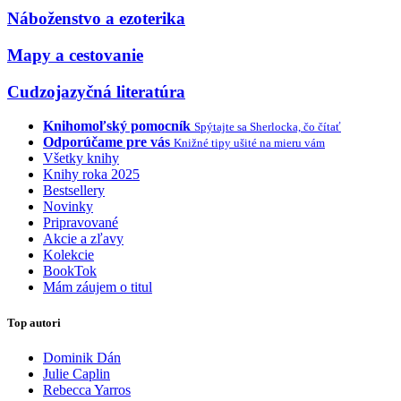
Náboženstvo a ezoterika
Mapy a cestovanie
Cudzojazyčná literatúra
Knihomoľský pomocník
Spýtajte sa Sherlocka, čo čítať
Odporúčame pre vás
Knižné tipy ušité na mieru vám
Všetky knihy
Knihy roka 2025
Bestsellery
Novinky
Pripravované
Akcie a zľavy
Kolekcie
BookTok
Mám záujem o titul
Top autori
Dominik Dán
Julie Caplin
Rebecca Yarros