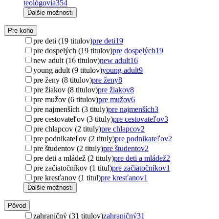
teológovia
354
Ďalšie možnosti
Pre koho
pre deti (19 titulov)
pre deti
19
pre dospelých (19 titulov)
pre dospelých
19
new adult (16 titulov)
new adult
16
young adult (9 titulov)
young adult
9
pre ženy (8 titulov)
pre ženy
8
pre žiakov (8 titulov)
pre žiakov
8
pre mužov (6 titulov)
pre mužov
6
pre najmenších (3 tituly)
pre najmenších
3
pre cestovateľov (3 tituly)
pre cestovateľov
3
pre chlapcov (2 tituly)
pre chlapcov
2
pre podnikateľov (2 tituly)
pre podnikateľov
2
pre študentov (2 tituly)
pre študentov
2
pre deti a mládež (2 tituly)
pre deti a mládež
2
pre začiatočníkov (1 titul)
pre začiatočníkov
1
pre kresťanov (1 titul)
pre kresťanov
1
Ďalšie možnosti
Pôvod
zahraničný (31 titulov)
zahraničný
31