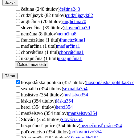
Jazyk
čeština (240 titulov)
čeština
240
cudzí jazyk (82 titulov)
cudzí jazyk
82
angličtina (70 titulov)
angličtina
70
slovenčina (39 titulov)
slovenčina
39
nemčina (8 titulov)
nemčina
8
francúzština (1 titul)
francúzština
1
maďarčina (1 titul)
maďarčina
1
chorvátčina (1 titul)
chorvátčina
1
ukrajinčina (1 titul)
ukrajinčina
1
Ďalšie možnosti
Téma
hospodárska politika (357 titulov)
hospodárska politika
357
sexualita (354 titulov)
sexualita
354
husitstvo (354 titulov)
husitstvo
354
láska (354 titulov)
láska
354
herci (354 titulov)
herci
354
manželstvo (354 titulov)
manželstvo
354
Slováci (354 titulov)
Slováci
354
bezpečnosť práce (354 titulov)
bezpečnosť práce
354
poľovníctvo (354 titulov)
poľovníctvo
354
19. storočie (354 titulov)
19. storočie
354