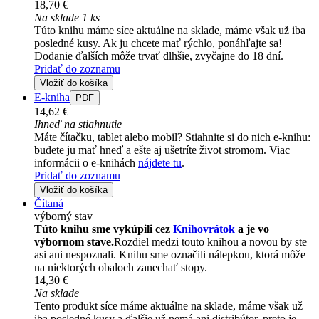
18,70 €
Na sklade 1 ks
Túto knihu máme síce aktuálne na sklade, máme však už iba
posledné kusy. Ak ju chcete mať rýchlo, ponáhľajte sa!
Dodanie ďalších môže trvať dlhšie, zvyčajne do 18 dní.
Pridať do zoznamu
Vložiť do košíka
E-kniha
PDF
14,62 €
Ihneď na stiahnutie
Máte čítačku, tablet alebo mobil? Stiahnite si do nich e-knihu:
budete ju mať hneď a ešte aj ušetríte život stromom. Viac
informácii o e-knihách
nájdete tu
.
Pridať do zoznamu
Vložiť do košíka
Čítaná
výborný stav
Túto knihu sme vykúpili cez
Knihovrátok
a je vo
výbornom stave.
Rozdiel medzi touto knihou a novou by ste
asi ani nespoznali. Knihu sme označili nálepkou, ktorá môže
na niektorých obaloch zanechať stopy.
14,30 €
Na sklade
Tento produkt síce máme aktuálne na sklade, máme však už
iba posledné kusy a ďalšie už nemá ani distribútor, preto je