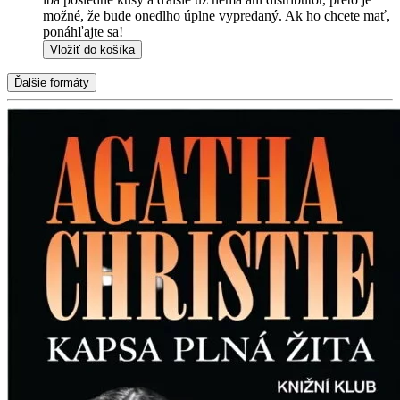
možné, že bude onedlho úplne vypredaný. Ak ho chcete mať,
ponáhľajte sa!
Vložiť do košíka
Ďalšie formáty