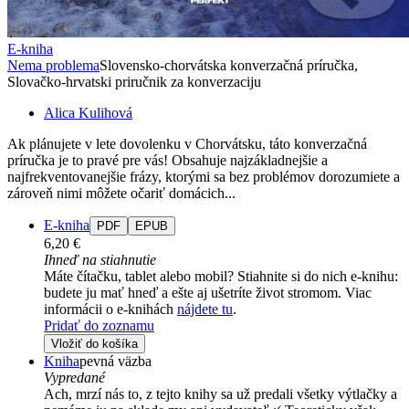
E-kniha
Nema problema
Slovensko-chorvátska konverzačná príručka,
Slovačko-hrvatski priručnik za konverzaciju
Alica Kulihová
Ak plánujete v lete dovolenku v Chorvátsku, táto konverzačná
príručka je to pravé pre vás! Obsahuje najzákladnejšie a
najfrekventovanejšie frázy, ktorými sa bez problémov dorozumiete a
zároveň nimi môžete očariť domácich...
E-kniha
PDF
EPUB
6,20 €
Ihneď na stiahnutie
Máte čítačku, tablet alebo mobil? Stiahnite si do nich e-knihu:
budete ju mať hneď a ešte aj ušetríte život stromom. Viac
informácii o e-knihách
nájdete tu
.
Pridať do zoznamu
Vložiť do košíka
Kniha
pevná väzba
Vypredané
Ach, mrzí nás to, z tejto knihy sa už predali všetky výtlačky a