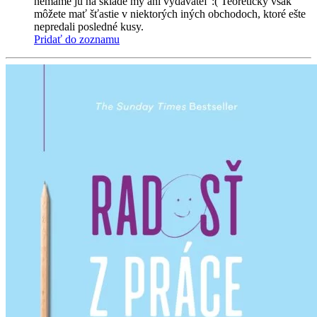
nemáme ju na sklade my ani vydavateľ :( Teoreticky však
môžete mať šťastie v niektorých iných obchodoch, ktoré ešte
nepredali posledné kusy.
Pridať do zoznamu