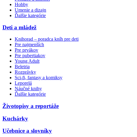
Hobby
Umenie a dizajn
Ďalšie kategórie
Deti a mládež
Knihorad – poradca kníh pre deti
Pre najmenších
Pre prvákov
Pre pubertiakov
Young Adult
Beletria
Rozprávky
Sci-fi, fantasy a komiksy
Leporelá
Náučné knihy
Ďalšie kategórie
Životopisy a reportáže
Kuchárky
Učebnice a slovníky