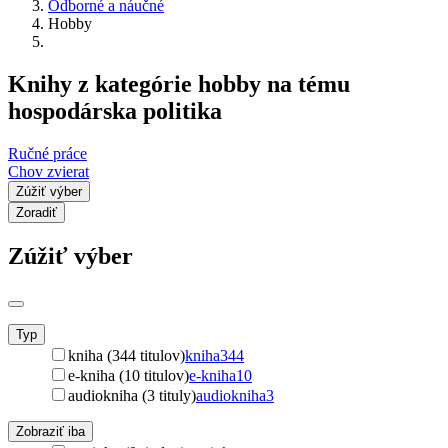
Odborné a náučné
Hobby
Knihy z kategórie hobby na tému
hospodárska politika
Ručné práce
Chov zvierat
Zúžiť výber
Zoradiť
Zúžiť výber
Typ
kniha (344 titulov)
kniha
344
e-kniha (10 titulov)
e-kniha
10
audiokniha (3 tituly)
audiokniha
3
Zobraziť iba