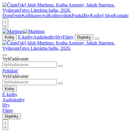
Doručenie
Kníhkupectvá
Knihovrátok
Poukážky
Knižný blog
Kontakt
E-knihy
Audioknihy
Hry
Filmy
Knihy
Doplnky
Vyhľadávanie
Prihlásiť
Vyhľadávanie
Knihy
E-knihy
Audioknihy
Hry
Filmy
Doplnky