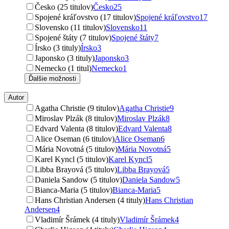
Česko (25 titulov)
Česko
25
Spojené kráľovstvo (17 titulov)
Spojené kráľovstvo
17
Slovensko (11 titulov)
Slovensko
11
Spojené štáty (7 titulov)
Spojené štáty
7
Írsko (3 tituly)
Írsko
3
Japonsko (3 tituly)
Japonsko
3
Nemecko (1 titul)
Nemecko
1
Ďalšie možnosti
Autor
Agatha Christie (9 titulov)
Agatha Christie
9
Miroslav Plzák (8 titulov)
Miroslav Plzák
8
Edvard Valenta (8 titulov)
Edvard Valenta
8
Alice Oseman (6 titulov)
Alice Oseman
6
Mária Novotná (5 titulov)
Mária Novotná
5
Karel Kyncl (5 titulov)
Karel Kyncl
5
Libba Brayová (5 titulov)
Libba Brayová
5
Daniela Sandow (5 titulov)
Daniela Sandow
5
Bianca-Maria (5 titulov)
Bianca-Maria
5
Hans Christian Andersen (4 tituly)
Hans Christian
Andersen
4
Vladimír Šrámek (4 tituly)
Vladimír Šrámek
4