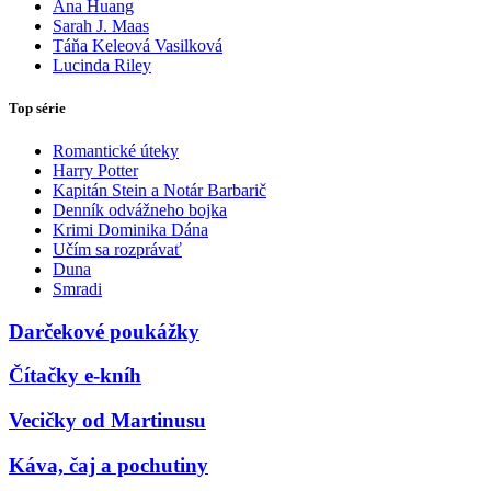
Ana Huang
Sarah J. Maas
Táňa Keleová Vasilková
Lucinda Riley
Top série
Romantické úteky
Harry Potter
Kapitán Stein a Notár Barbarič
Denník odvážneho bojka
Krimi Dominika Dána
Učím sa rozprávať
Duna
Smradi
Darčekové poukážky
Čítačky e-kníh
Vecičky od Martinusu
Káva, čaj a pochutiny