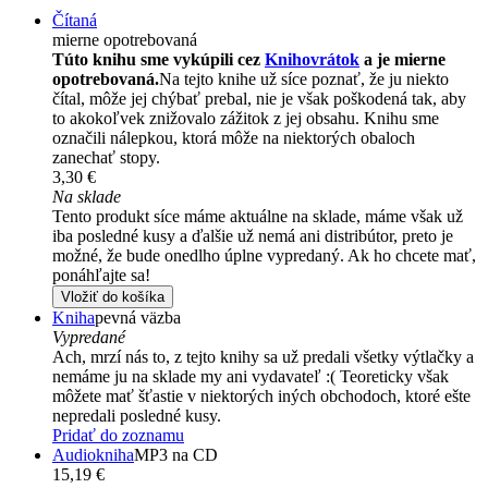
Čítaná
mierne opotrebovaná
Túto knihu sme vykúpili cez
Knihovrátok
a je mierne
opotrebovaná.
Na tejto knihe už síce poznať, že ju niekto
čítal, môže jej chýbať prebal, nie je však poškodená tak, aby
to akokoľvek znižovalo zážitok z jej obsahu. Knihu sme
označili nálepkou, ktorá môže na niektorých obaloch
zanechať stopy.
3,30 €
Na sklade
Tento produkt síce máme aktuálne na sklade, máme však už
iba posledné kusy a ďalšie už nemá ani distribútor, preto je
možné, že bude onedlho úplne vypredaný. Ak ho chcete mať,
ponáhľajte sa!
Vložiť do košíka
Kniha
pevná väzba
Vypredané
Ach, mrzí nás to, z tejto knihy sa už predali všetky výtlačky a
nemáme ju na sklade my ani vydavateľ :( Teoreticky však
môžete mať šťastie v niektorých iných obchodoch, ktoré ešte
nepredali posledné kusy.
Pridať do zoznamu
Audiokniha
MP3 na CD
15,19 €