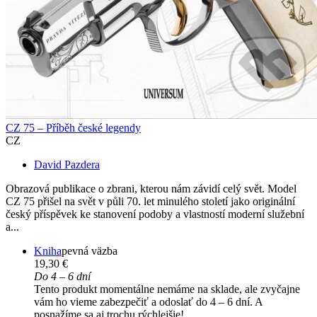
CZ 75 – Příběh české legendy
CZ
David Pazdera
Obrazová publikace o zbrani, kterou nám závidí celý svět. Model
CZ 75 přišel na svět v půli 70. let minulého století jako originální
český příspěvek ke stanovení podoby a vlastností moderní služební
a...
Kniha
pevná väzba
19,30 €
Do 4 – 6 dní
Tento produkt momentálne nemáme na sklade, ale zvyčajne
vám ho vieme zabezpečiť a odoslať do 4 – 6 dní. A
posnažíme sa aj trochu rýchlejšie!