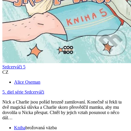
Srdcerváči 5
CZ
Alice Oseman
5. diel série
Srdcerváči
Nick a Charlie jsou pořád hrozně zamilovaní. Konečně si řekli ta
dvě magická slůvka a Charlie skoro přesvědčil mamku, aby mu
dovolila u Nicka přespat. Chtěl by jejich vztah posunout o něco
dál…
Kniha
brožovaná väzba