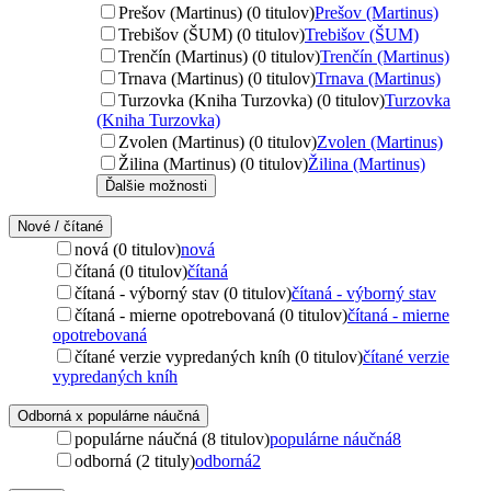
Prešov (Martinus) (0 titulov)
Prešov (Martinus)
Trebišov (ŠUM) (0 titulov)
Trebišov (ŠUM)
Trenčín (Martinus) (0 titulov)
Trenčín (Martinus)
Trnava (Martinus) (0 titulov)
Trnava (Martinus)
Turzovka (Kniha Turzovka) (0 titulov)
Turzovka
(Kniha Turzovka)
Zvolen (Martinus) (0 titulov)
Zvolen (Martinus)
Žilina (Martinus) (0 titulov)
Žilina (Martinus)
Ďalšie možnosti
Nové / čítané
nová (0 titulov)
nová
čítaná (0 titulov)
čítaná
čítaná - výborný stav (0 titulov)
čítaná - výborný stav
čítaná - mierne opotrebovaná (0 titulov)
čítaná - mierne
opotrebovaná
čítané verzie vypredaných kníh (0 titulov)
čítané verzie
vypredaných kníh
Odborná x populárne náučná
populárne náučná (8 titulov)
populárne náučná
8
odborná (2 tituly)
odborná
2