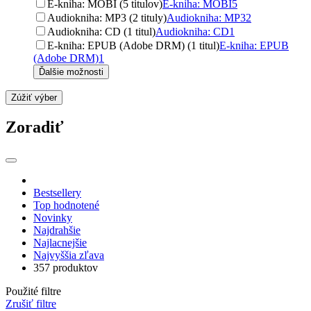
E-kniha: MOBI (5 titulov)
E-kniha: MOBI
5
Audiokniha: MP3 (2 tituly)
Audiokniha: MP3
2
Audiokniha: CD (1 titul)
Audiokniha: CD
1
E-kniha: EPUB (Adobe DRM) (1 titul)
E-kniha: EPUB
(Adobe DRM)
1
Ďalšie možnosti
Zúžiť výber
Zoradiť
Bestsellery
Top hodnotené
Novinky
Najdrahšie
Najlacnejšie
Najvyššia zľava
357 produktov
Použité filtre
Zrušiť filtre