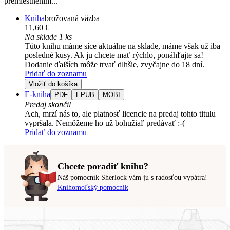
premiestnením...
Kniha
brožovaná väzba
11,60 €
Na sklade 1 ks
Túto knihu máme síce aktuálne na sklade, máme však už iba
posledné kusy. Ak ju chcete mať rýchlo, ponáhľajte sa!
Dodanie ďalších môže trvať dlhšie, zvyčajne do 18 dní.
Pridať do zoznamu
Vložiť do košíka
E-kniha
PDF
EPUB
MOBI
Predaj skončil
Ach, mrzí nás to, ale platnosť licencie na predaj tohto titulu
vypršala. Nemôžeme ho už bohužiaľ predávať :-(
Pridať do zoznamu
Chcete poradiť knihu?
Náš pomocník Sherlock vám ju s radosťou vypátra!
Knihomoľský pomocník