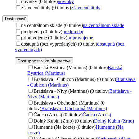
novinky (0 titulov)
novinky
zľavnené tituly (0 titulov)
zľavnené tituly
Dostupnosť
na centrálnom sklade (0 titulov)
na centrálnom sklade
predpredaj (0 titulov)
predpredaj
pripravujeme (0 titulov)
pripravujeme
dostupná (bez vypredaných) (0 titulov)
dostupná (bez
vypredaných)
Dostupnosť v kníhkupectve
Banská Bystrica (Martinus) (0 titulov)
Banská
Bystrica (Martinus)
Bratislava - Cubicon (Martinus) (0 titulov)
Bratislava
- Cubicon (Martinus)
Bratislava - Nivy (Martinus) (0 titulov)
Bratislava -
Nivy (Martinus)
Bratislava - Obchodná (Martinus) (0
titulov)
Bratislava - Obchodná (Martinus)
Čadca (Arcus) (0 titulov)
Čadca (Arcus)
Dolný Kubín (Zrno) (0 titulov)
Dolný Kubín (Zrno)
Humenné (Na korze) (0 titulov)
Humenné (Na
korze)
Kežmarok (Alter ego) (0 titulov)
Kežmarok (Alter