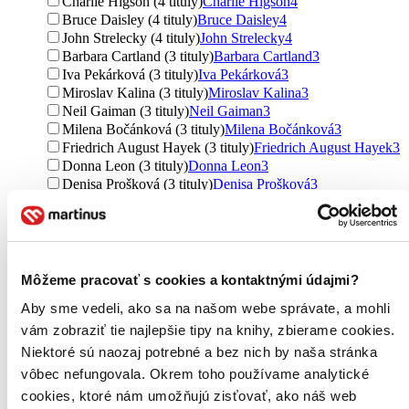
Charlie Higson (4 tituly)
Charlie Higson
4
Bruce Daisley (4 tituly)
Bruce Daisley
4
John Strelecky (4 tituly)
John Strelecky
4
Barbara Cartland (3 tituly)
Barbara Cartland
3
Iva Pekárková (3 tituly)
Iva Pekárková
3
Miroslav Kalina (3 tituly)
Miroslav Kalina
3
Neil Gaiman (3 tituly)
Neil Gaiman
3
Milena Bočánková (3 tituly)
Milena Bočánková
3
Friedrich August Hayek (3 tituly)
Friedrich August Hayek
3
Donna Leon (3 tituly)
Donna Leon
3
Denisa Prošková (3 tituly)
Denisa Prošková
3
Iva Hedvábná (3 tituly)
Iva Hedvábná
3
Aniko Gergely (3 tituly)
Aniko Gergely
3
Marek Epstein (3 tituly)
Marek Epstein
3
Bianca Bellová (3 tituly)
Bianca Bellová
3
Vilém Sacher (3 tituly)
Vilém Sacher
3
Môžeme pracovať s cookies a kontaktnými údajmi?
Jarmila Urbánková (3 tituly)
Jarmila Urbánková
3
Aby sme vedeli, ako sa na našom webe správate, a mohli
Michal Spirit (3 tituly)
Michal Spirit
3
vám zobraziť tie najlepšie tipy na knihy, zbierame cookies.
Ďalšie možnosti
Niektoré sú naozaj potrebné a bez nich by naša stránka
Vydavateľstvo
vôbec nefungovala. Okrem toho používame analytické
Moba (19 titulov)
Moba
19
cookies, ktoré nám umožňujú zisťovať, ako náš web
Ikar (8 titulov)
Ikar
8