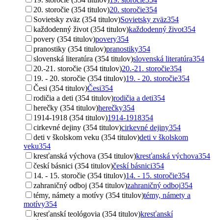
20. storočie (354 titulov)
20. storočie
354
Sovietsky zväz (354 titulov)
Sovietsky zväz
354
každodenný život (354 titulov)
každodenný život
354
povery (354 titulov)
povery
354
pranostiky (354 titulov)
pranostiky
354
slovenská literatúra (354 titulov)
slovenská literatúra
354
20.-21. storočie (354 titulov)
20.-21. storočie
354
19. - 20. storočie (354 titulov)
19. - 20. storočie
354
Česi (354 titulov)
Česi
354
rodičia a deti (354 titulov)
rodičia a deti
354
herečky (354 titulov)
herečky
354
1914-1918 (354 titulov)
1914-1918
354
cirkevné dejiny (354 titulov)
cirkevné dejiny
354
deti v školskom veku (354 titulov)
deti v školskom
veku
354
kresťanská výchova (354 titulov)
kresťanská výchova
354
českí básnici (354 titulov)
českí básnici
354
14. - 15. storočie (354 titulov)
14. - 15. storočie
354
zahraničný odboj (354 titulov)
zahraničný odboj
354
témy, námety a motívy (354 titulov)
témy, námety a
motívy
354
kresťanskí teológovia (354 titulov)
kresťanskí