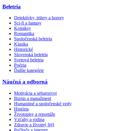
Beletria
Detektívky, trilery a horory
Sci-fi a fantasy
Komiksy
Romantika
Spoločenská beletria
Klasika
Historické
Slovenská beletria
Svetová beletria
Poézia
Ďalšie kategórie
Náučná a odborná
Motivácia a sebarozvoj
Biznis a manažment
Humanitné a spoločenské vedy
História
Životopisy a reportáže
Vzťahy a rodina
Zdravie a životný štýl
Počítače a internet