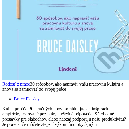
Radosť z práce
30 spôsobov, ako napraviť vašu pracovnú kultúru a
znova sa zamilovať do svojej práce
Bruce Daisley
Kniha prináša 30 stručných tipov kombinujúcich inšpiráciu,
empiricky testované poznatky a všedné odpovede. Sú obedné
prestávky pre slabochov, alebo naozaj podporujú našu produktivitu?
Je pravda, že môžete zlepšiť výkon tímu obyčajným