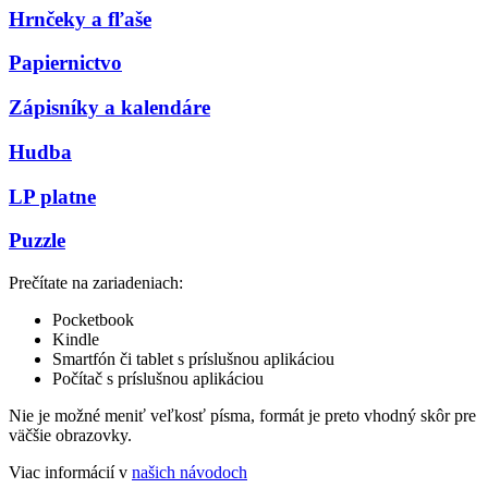
Hrnčeky a fľaše
Papiernictvo
Zápisníky a kalendáre
Hudba
LP platne
Puzzle
Prečítate na zariadeniach:
Pocketbook
Kindle
Smartfón či tablet s príslušnou aplikáciou
Počítač s príslušnou aplikáciou
Nie je možné meniť veľkosť písma, formát je preto vhodný skôr pre
väčšie obrazovky.
Viac informácií v
našich návodoch