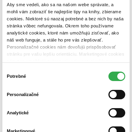
pripravujeme (0 titulov)
pripravujeme
Aby sme vedeli, ako sa na našom webe správate, a
dostupná (bez vypredaných) (0 titulov)
dostupná (bez
mohli vám zobraziť tie najlepšie tipy na knihy, zbierame
vypredaných)
cookies. Niektoré sú naozaj potrebné a bez nich by naša
Nové / čítané
stránka vôbec nefungovala. Okrem toho používame
nová (0 titulov)
nová
analytické cookies, ktoré nám umožňujú zisťovať, ako
čítaná (0 titulov)
čítaná
náš web funguje, a stále ho pre vás zlepšovať.
čítaná - výborný stav (0 titulov)
čítaná - výborný stav
Personalizačné cookies nám dovoľujú prispôsobovať
čítaná - mierne opotrebovaná (0 titulov)
čítaná - mierne
opotrebovaná
stránku pre vašu lepšiu orientáciu. Marketingové cookies
čítané verzie vypredaných kníh (0 titulov)
čítané verzie
nám zas umožňujú zobrazenie relevantnej reklamy.
vypredaných kníh
Niektoré údaje zdieľame aj s tretími stranami. Veľmi by
Výber
Zúžiť výber
nám pomohlo, keby sme mohli používať všetky tieto
Potrebné
súhlasu
cookies. Ďakujeme!
Zoradiť
Personalizačné
Analytické
Bestsellery
Top hodnotené
Novinky
Marketingové
Najdrahšie