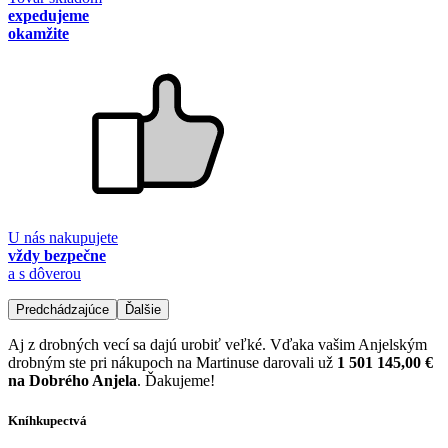
expedujeme
okamžite
U nás nakupujete
vždy bezpečne
a s dôverou
Predchádzajúce
Ďalšie
Aj z drobných vecí sa dajú urobiť veľké. Vďaka vašim Anjelským
drobným ste pri nákupoch na Martinuse darovali už
1 501 145,00 €
na Dobrého Anjela
. Ďakujeme!
Kníhkupectvá