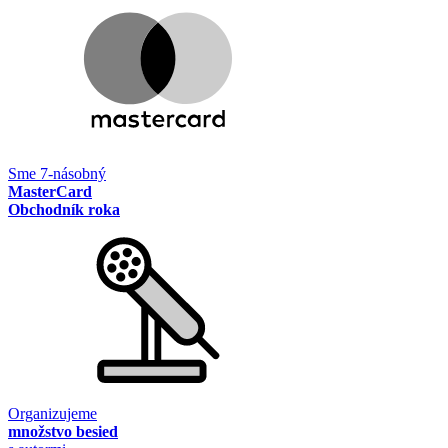
Sme 7-násobný
MasterCard
Obchodník roka
Organizujeme
množstvo besied