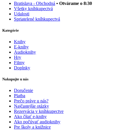
Bratislava - Obchodná
• Otvárame o 8:30
Všetky kníhkupectvá
Udalosti
Spriatelené kníhkupectvá
Kategórie
Knihy
E-knihy
Audioknihy
Hry
Filmy
Doplnky
Nakupujte u nás
Doručenie
Platba
Prečo práve u nás?
Najčastejšie otázky
Rezervácia v kníhkupectve
Ako čítať e-knihy
Ako počúvať audioknihy
Pre školy a knižnice