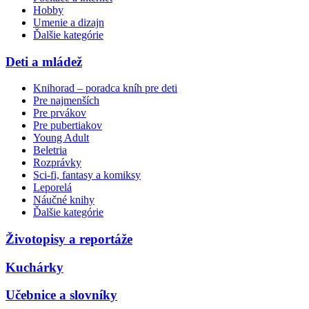
Hobby
Umenie a dizajn
Ďalšie kategórie
Deti a mládež
Knihorad – poradca kníh pre deti
Pre najmenších
Pre prvákov
Pre pubertiakov
Young Adult
Beletria
Rozprávky
Sci-fi, fantasy a komiksy
Leporelá
Náučné knihy
Ďalšie kategórie
Životopisy a reportáže
Kuchárky
Učebnice a slovníky