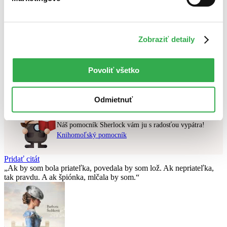
Najlacnejšie
Najvyššia zľava
Zobraziť detaily
Použité filtre
Zrušiť filtre
čítané - mierne opotrebované
Prekladateľ Hana Rogalewiczova
Povoliť všetko
Nebol nájdený
žiadny titul
vyhovujúci zadaným podmienkam.
Skúste prosím zmeniť vyhľadávaný výraz.
Odmietnuť
Chcete poradiť knihu?
Náš pomocník Sherlock vám ju s radosťou vypátra!
Knihomoľský pomocník
Pridať citát
Ak by som bola priateľka, povedala by som lož. Ak nepriateľka,
tak pravdu. A ak špiónka, mlčala by som.