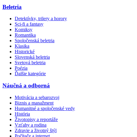
Beletria
Detektívky, trilery a horory
Sci-fi a fantasy
Komiksy
Romantika
Spoločenská beletria
Klasika
Historické
Slovenská beletria
Svetová beletria
Poézia
Ďalšie kategórie
Náučná a odborná
Motivácia a sebarozvoj
Biznis a manažment
Humanitné a spoločenské vedy
História
Životopisy a reportáže
Vzťahy a rodina
Zdravie a životný štýl
Počítače a internet