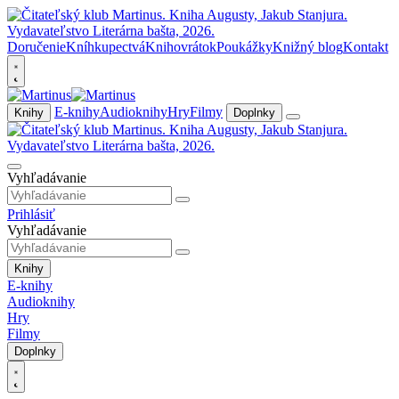
Doručenie
Kníhkupectvá
Knihovrátok
Poukážky
Knižný blog
Kontakt
E-knihy
Audioknihy
Hry
Filmy
Knihy
Doplnky
Vyhľadávanie
Prihlásiť
Vyhľadávanie
Knihy
E-knihy
Audioknihy
Hry
Filmy
Doplnky