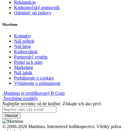
Reklamácie
Knihomoľský pomocník
Odstúpiť od zmluvy
Martinus
Kontakty
Náš príbeh
Náš blog
Knihovrátok
Partnerský systém
Pridaj sa k nám
Marketing
Náš labák
Prehlásenie o cookies
Vyhlásenie o prístupnosti
Martinus je certifikovaný B Corp
Nerobíme rozdiely
Najlepšie novinky sú tie knižné. Získajte ich ako prví:
Odoslať
© 2000-2026 Martinus. Internetové kníhkupectvo. Všetky práva