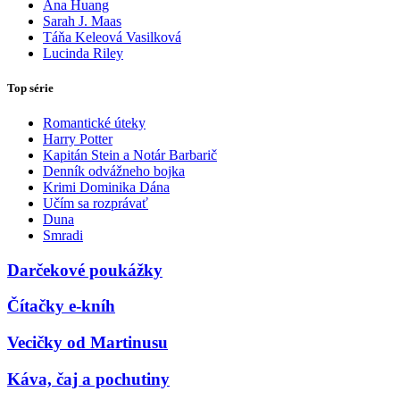
Ana Huang
Sarah J. Maas
Táňa Keleová Vasilková
Lucinda Riley
Top série
Romantické úteky
Harry Potter
Kapitán Stein a Notár Barbarič
Denník odvážneho bojka
Krimi Dominika Dána
Učím sa rozprávať
Duna
Smradi
Darčekové poukážky
Čítačky e-kníh
Vecičky od Martinusu
Káva, čaj a pochutiny