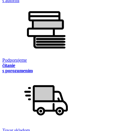
s autormi
Podporujeme
čítanie
s porozumením
Tovar skladom