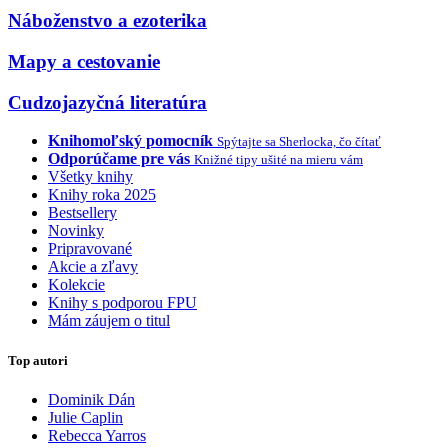
Náboženstvo a ezoterika
Mapy a cestovanie
Cudzojazyčná literatúra
Knihomoľský pomocník
Spýtajte sa Sherlocka, čo čítať
Odporúčame pre vás
Knižné tipy ušité na mieru vám
Všetky knihy
Knihy roka 2025
Bestsellery
Novinky
Pripravované
Akcie a zľavy
Kolekcie
Knihy s podporou FPU
Mám záujem o titul
Top autori
Dominik Dán
Julie Caplin
Rebecca Yarros