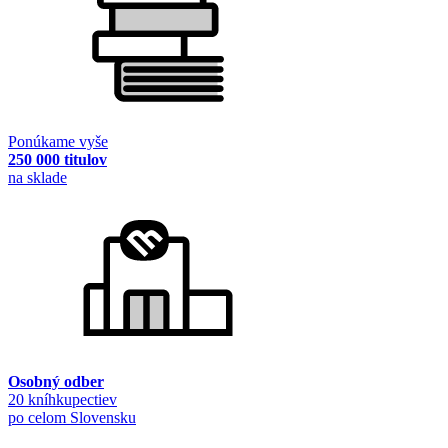
Ponúkame vyše
250 000 titulov
na sklade
Osobný odber
20 kníhkupectiev
po celom Slovensku