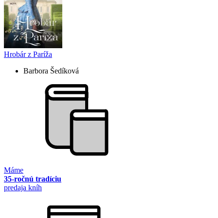
Hrobár z Paríža
Barbora Šedíková
Máme
35-ročnú tradíciu
predaja kníh