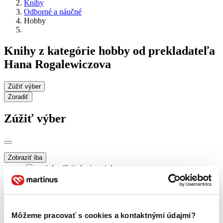
Knihy
Odborné a náučné
Hobby
Knihy z kategórie hobby od prekladateľa
Hana Rogalewiczova
Zúžiť výber
Zoradiť
Zúžiť výber
Zobraziť iba
novinky (0 titulov)
novinky
zľavnené tituly (0 titulov)
zľavnené tituly
Dostupnosť
na centrálnom sklade (0 titulov)
na centrálnom sklade
Môžeme pracovať s cookies a kontaktnými údajmi?
predpredaj (0 titulov)
predpredaj