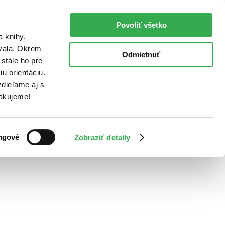
Povoliť všetko
a knihy,
ovala. Okrem
Odmietnuť
stále ho pre
u orientáciu.
dieľame aj s
Ďakujeme!
ngové
Zobraziť detaily