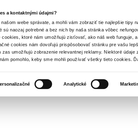
es a kontaktnými údajmi?
našom webe správate, a mohli vám zobraziť tie najlepšie tipy n
é sú naozaj potrebné a bez nich by naša stránka vôbec nefung
 cookies, ktoré nám umožňujú zisťovať, ako náš web funguje, a 
ačné cookies nám dovoľujú prispôsobovať stránku pre vašu lepši
zas umožňujú zobrazenie relevantnej reklamy. Niektoré údaje z
y nám pomohlo, keby sme mohli používať všetky tieto cookies. 
ersonalizačné
Analytické
Marketi