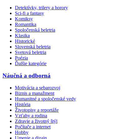
Detektívky, trilery a horory
Sci-fi a fantasy
Komiksy
Romantika
Spoločenská beletria
Klasika
Historické
Slovenská beletria
Svetová beletria
Poézia
Ďalšie kategórie
Náučná a odborná
Motivácia a sebarozvoj
Biznis a manažment
Humanitné a spoločenské vedy
História
Životopisy a reportáže
Vzťahy a rodina
Zdravie a životný štýl
Počítače a internet
Hobby
Umenie a dizajn