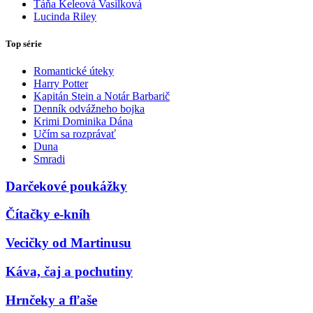
Táňa Keleová Vasilková
Lucinda Riley
Top série
Romantické úteky
Harry Potter
Kapitán Stein a Notár Barbarič
Denník odvážneho bojka
Krimi Dominika Dána
Učím sa rozprávať
Duna
Smradi
Darčekové poukážky
Čítačky e-kníh
Vecičky od Martinusu
Káva, čaj a pochutiny
Hrnčeky a fľaše