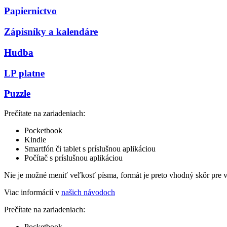
Papiernictvo
Zápisníky a kalendáre
Hudba
LP platne
Puzzle
Prečítate na zariadeniach:
Pocketbook
Kindle
Smartfón či tablet s príslušnou aplikáciou
Počítač s príslušnou aplikáciou
Nie je možné meniť veľkosť písma, formát je preto vhodný skôr pre 
Viac informácií v
našich návodoch
Prečítate na zariadeniach:
Pocketbook