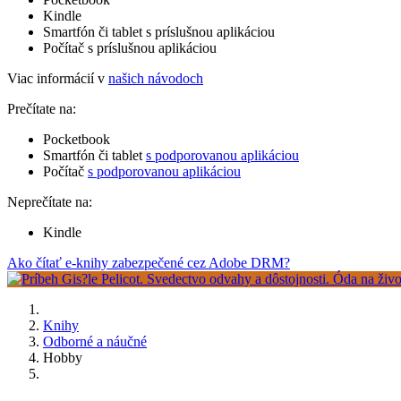
Kindle
Smartfón či tablet s príslušnou aplikáciou
Počítač s príslušnou aplikáciou
Viac informácií v
našich návodoch
Prečítate na:
Pocketbook
Smartfón či tablet
s podporovanou aplikáciou
Počítač
s podporovanou aplikáciou
Neprečítate na:
Kindle
Ako čítať e-knihy zabezpečené cez Adobe DRM?
Knihy
Odborné a náučné
Hobby