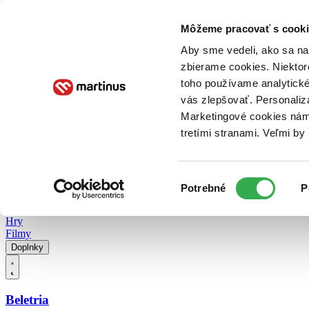
Doručenie
Kníhkupectvá
Knihovrátok
Poukážky
Knižný blog
Kontakt
Môžeme pracovať s cooki
Aby sme vedeli, ako sa na 
zbierame cookies. Niektor
E-knihy
Audioknihy
Hry
Filmy
Knihy
Doplnky
toho používame analytické
vás zlepšovať. Personaliz
Vyhľadávanie
Marketingové cookies nám 
tretími stranami. Veľmi b
Prihlásiť
Vyhľadávanie
Výber
Knihy
Potrebné
P
súhlasu
E-knihy
Audioknihy
Hry
Filmy
Doplnky
Beletria