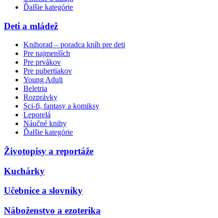
Ďalšie kategórie
Deti a mládež
Knihorad – poradca kníh pre deti
Pre najmenších
Pre prvákov
Pre pubertiakov
Young Adult
Beletria
Rozprávky
Sci-fi, fantasy a komiksy
Leporelá
Náučné knihy
Ďalšie kategórie
Životopisy a reportáže
Kuchárky
Učebnice a slovníky
Náboženstvo a ezoterika