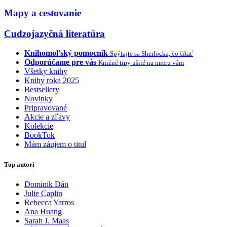
Mapy a cestovanie
Cudzojazyčná literatúra
Knihomoľský pomocník
Spýtajte sa Sherlocka, čo čítať
Odporúčame pre vás
Knižné tipy ušité na mieru vám
Všetky knihy
Knihy roka 2025
Bestsellery
Novinky
Pripravované
Akcie a zľavy
Kolekcie
BookTok
Mám záujem o titul
Top autori
Dominik Dán
Julie Caplin
Rebecca Yarros
Ana Huang
Sarah J. Maas