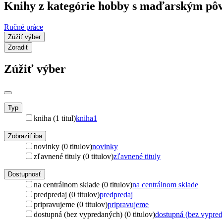
Knihy z kategórie hobby s maďarským p
Ručné práce
Zúžiť výber
Zoradiť
Zúžiť výber
Typ
kniha (1 titul)
kniha
1
Zobraziť iba
novinky (0 titulov)
novinky
zľavnené tituly (0 titulov)
zľavnené tituly
Dostupnosť
na centrálnom sklade (0 titulov)
na centrálnom sklade
predpredaj (0 titulov)
predpredaj
pripravujeme (0 titulov)
pripravujeme
dostupná (bez vypredaných) (0 titulov)
dostupná (bez vypre