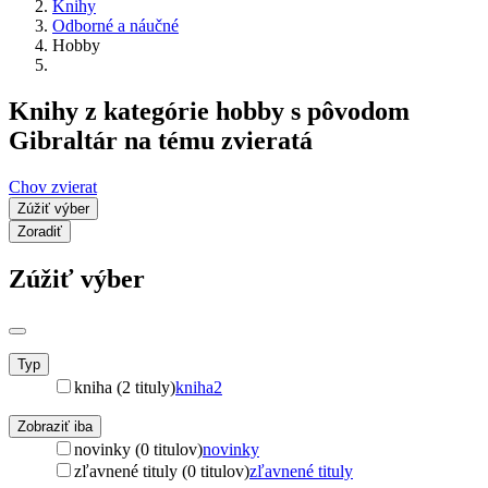
Knihy
Odborné a náučné
Hobby
Knihy z kategórie hobby s pôvodom
Gibraltár na tému zvieratá
Chov zvierat
Zúžiť výber
Zoradiť
Zúžiť výber
Typ
kniha (2 tituly)
kniha
2
Zobraziť iba
novinky (0 titulov)
novinky
zľavnené tituly (0 titulov)
zľavnené tituly