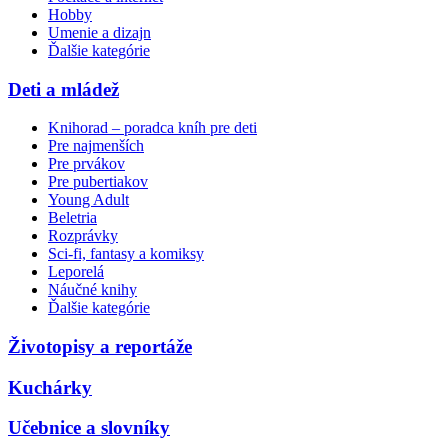
Hobby
Umenie a dizajn
Ďalšie kategórie
Deti a mládež
Knihorad – poradca kníh pre deti
Pre najmenších
Pre prvákov
Pre pubertiakov
Young Adult
Beletria
Rozprávky
Sci-fi, fantasy a komiksy
Leporelá
Náučné knihy
Ďalšie kategórie
Životopisy a reportáže
Kuchárky
Učebnice a slovníky