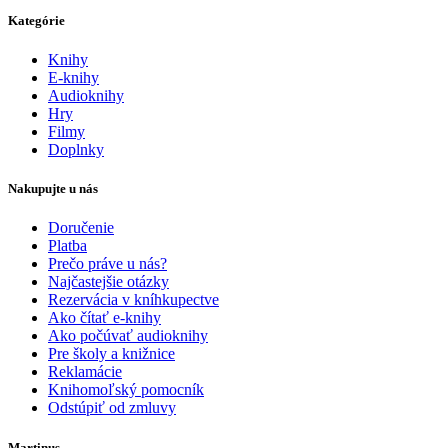
Kategórie
Knihy
E-knihy
Audioknihy
Hry
Filmy
Doplnky
Nakupujte u nás
Doručenie
Platba
Prečo práve u nás?
Najčastejšie otázky
Rezervácia v kníhkupectve
Ako čítať e-knihy
Ako počúvať audioknihy
Pre školy a knižnice
Reklamácie
Knihomoľský pomocník
Odstúpiť od zmluvy
Martinus