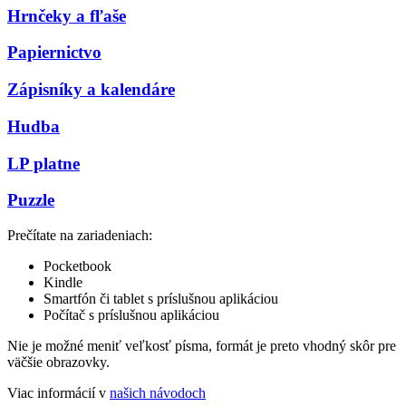
Hrnčeky a fľaše
Papiernictvo
Zápisníky a kalendáre
Hudba
LP platne
Puzzle
Prečítate na zariadeniach:
Pocketbook
Kindle
Smartfón či tablet s príslušnou aplikáciou
Počítač s príslušnou aplikáciou
Nie je možné meniť veľkosť písma, formát je preto vhodný skôr pre
väčšie obrazovky.
Viac informácií v
našich návodoch