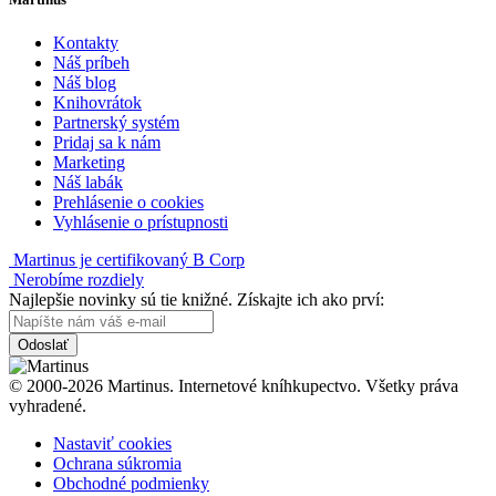
Kontakty
Náš príbeh
Náš blog
Knihovrátok
Partnerský systém
Pridaj sa k nám
Marketing
Náš labák
Prehlásenie o cookies
Vyhlásenie o prístupnosti
Martinus je certifikovaný B Corp
Nerobíme rozdiely
Najlepšie novinky sú tie knižné. Získajte ich ako prví:
Odoslať
© 2000-2026 Martinus. Internetové kníhkupectvo. Všetky práva
vyhradené.
Nastaviť cookies
Ochrana súkromia
Obchodné podmienky