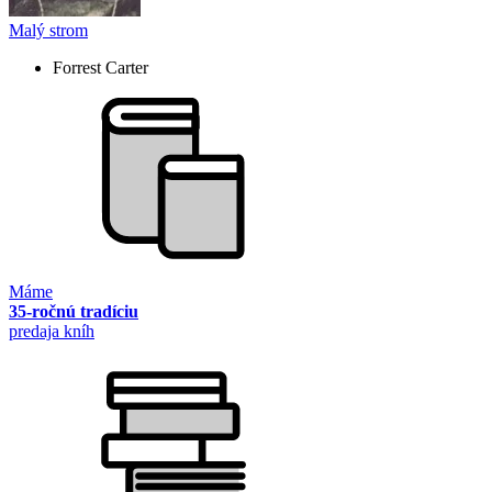
Malý strom
Forrest Carter
Máme
35-ročnú tradíciu
predaja kníh