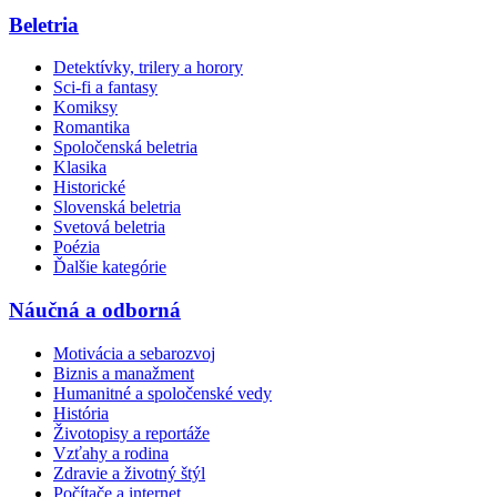
Beletria
Detektívky, trilery a horory
Sci-fi a fantasy
Komiksy
Romantika
Spoločenská beletria
Klasika
Historické
Slovenská beletria
Svetová beletria
Poézia
Ďalšie kategórie
Náučná a odborná
Motivácia a sebarozvoj
Biznis a manažment
Humanitné a spoločenské vedy
História
Životopisy a reportáže
Vzťahy a rodina
Zdravie a životný štýl
Počítače a internet