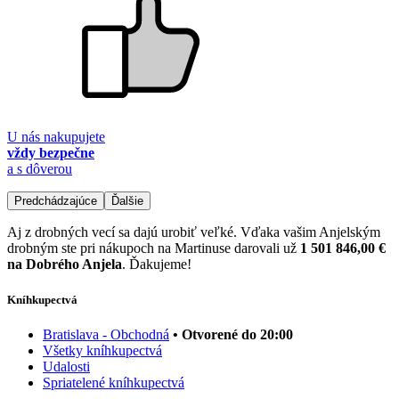
U nás nakupujete
vždy bezpečne
a s dôverou
Predchádzajúce
Ďalšie
Aj z drobných vecí sa dajú urobiť veľké. Vďaka vašim Anjelským
drobným ste pri nákupoch na Martinuse darovali už
1 501 846,00 €
na Dobrého Anjela
. Ďakujeme!
Kníhkupectvá
Bratislava - Obchodná
• Otvorené do 20:00
Všetky kníhkupectvá
Udalosti
Spriatelené kníhkupectvá