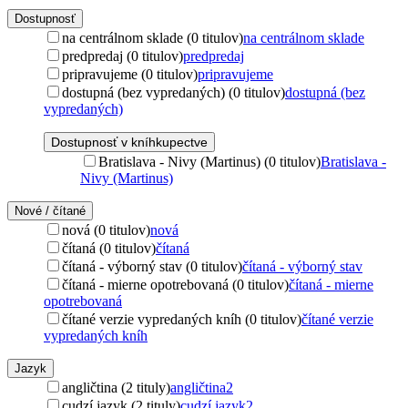
Dostupnosť
na centrálnom sklade (0 titulov)
na centrálnom sklade
predpredaj (0 titulov)
predpredaj
pripravujeme (0 titulov)
pripravujeme
dostupná (bez vypredaných) (0 titulov)
dostupná (bez
vypredaných)
Dostupnosť v kníhkupectve
Bratislava - Nivy (Martinus) (0 titulov)
Bratislava -
Nivy (Martinus)
Nové / čítané
nová (0 titulov)
nová
čítaná (0 titulov)
čítaná
čítaná - výborný stav (0 titulov)
čítaná - výborný stav
čítaná - mierne opotrebovaná (0 titulov)
čítaná - mierne
opotrebovaná
čítané verzie vypredaných kníh (0 titulov)
čítané verzie
vypredaných kníh
Jazyk
angličtina (2 tituly)
angličtina
2
cudzí jazyk (2 tituly)
cudzí jazyk
2