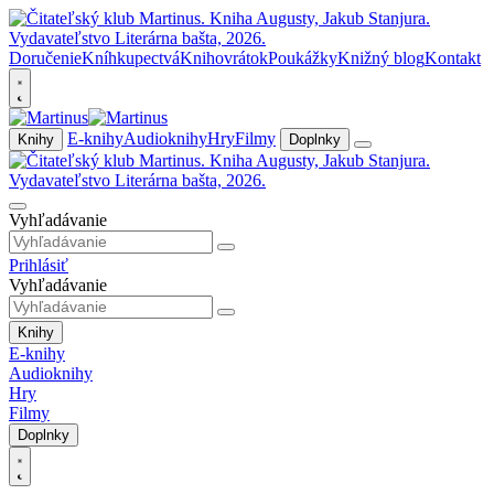
Doručenie
Kníhkupectvá
Knihovrátok
Poukážky
Knižný blog
Kontakt
E-knihy
Audioknihy
Hry
Filmy
Knihy
Doplnky
Vyhľadávanie
Prihlásiť
Vyhľadávanie
Knihy
E-knihy
Audioknihy
Hry
Filmy
Doplnky