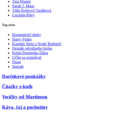
Ana Huang
Sarah J. Maas
Táňa Keleová Vasilková
Lucinda Riley
Top série
Romantické úteky
Harry Potter
Kapitán Stein a Notár Barbarič
Denník odvážneho bojka
Krimi Dominika Dána
Učím sa rozprávať
Duna
Smradi
Darčekové poukážky
Čítačky e-kníh
Vecičky od Martinusu
Káva, čaj a pochutiny