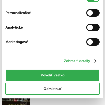
cookies. Ďakujeme!
Personalizačné
Bestsellery
Top hodnotené
Analytické
Novinky
Najdrahšie
Najlacnejšie
Najvyššia zľava
Marketingové
Použité filtre
Zrušiť filtre
Zobraziť detaily
S pôvodom Gibraltár
Na tému zvieratá
Povoliť všetko
Odmietnuť