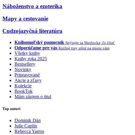
Náboženstvo a ezoterika
Mapy a cestovanie
Cudzojazyčná literatúra
Knihomoľský pomocník
Spýtajte sa Sherlocka, čo čítať
Odporúčame pre vás
Knižné tipy ušité na mieru vám
Všetky knihy
Knihy roka 2025
Bestsellery
Novinky
Pripravované
Akcie a zľavy
Kolekcie
BookTok
Mám záujem o titul
Top autori
Dominik Dán
Julie Caplin
Rebecca Yarros