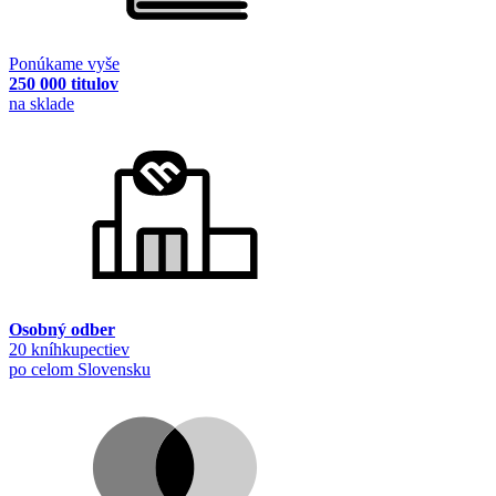
Ponúkame vyše
250 000 titulov
na sklade
Osobný odber
20 kníhkupectiev
po celom Slovensku