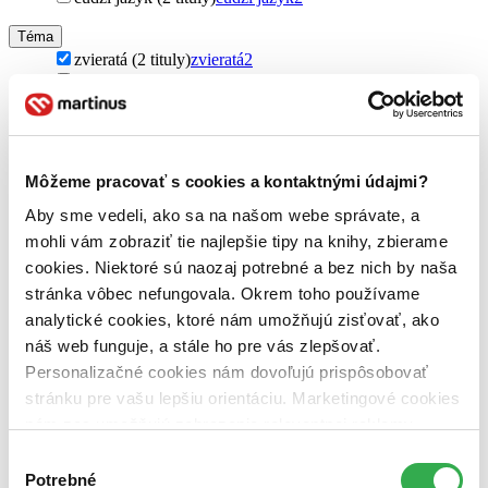
Téma
zvieratá (2 tituly)
zvieratá
2
záchrana planéty (2 tituly)
záchrana planéty
2
zvieratá a ľudia (2 tituly)
zvieratá a ľudia
2
Pôvod
zahraničný (2 tituly)
zahraničný
2
Môžeme pracovať s cookies a kontaktnými údajmi?
Gibraltár (2 tituly)
Gibraltár
2
Aby sme vedeli, ako sa na našom webe správate, a
Autor
mohli vám zobraziť tie najlepšie tipy na knihy, zbierame
Keggie Carew (2 tituly)
Keggie Carew
2
cookies. Niektoré sú naozaj potrebné a bez nich by naša
Vydavateľstvo
stránka vôbec nefungovala. Okrem toho používame
Canongate Books (2 tituly)
Canongate Books
2
analytické cookies, ktoré nám umožňujú zisťovať, ako
náš web funguje, a stále ho pre vás zlepšovať.
Väzba
Personalizačné cookies nám dovoľujú prispôsobovať
pevná väzba (1 titul)
pevná väzba
1
brožovaná väzba (1 titul)
brožovaná väzba
1
stránku pre vašu lepšiu orientáciu. Marketingové cookies
nám zas umožňujú zobrazenie relevantnej reklamy.
Zúžiť výber
Niektoré údaje zdieľame aj s tretími stranami. Veľmi by
Výber
Zoradiť
nám pomohlo, keby sme mohli používať všetky tieto
Potrebné
súhlasu