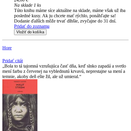
Na sklade 1 ks
Túto knihu máme síce aktuálne na sklade, máme však už iba
posledné kusy. Ak ju chcete mať rýchlo, ponáhľajte sa!
Dodanie ďalších môže trvať dlhšie, zvyčajne do 31 dní.
Pridať do zoznamu
Vložiť do košíka
Hore
Pridať citát
Bola to tá tajomná vzrušujúca časť dňa, keď slnko zapadá a svetlo
mení farbu z červenej na vyblednutú krvavú, neprestajne sa mení a
temnie, akoby deň ešte žil, ale už umieral.