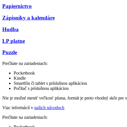
Papiernictvo
Zápisníky a kalendáre
Hudba
LP platne
Puzzle
Prečítate na zariadeniach:
Pocketbook
Kindle
Smartfón či tablet s príslušnou aplikáciou
Počítač s príslušnou aplikáciou
Nie je možné meniť veľkosť písma, formát je preto vhodný skôr pre 
Viac informácií v
našich návodoch
Prečítate na zariadeniach:
Pocketbook