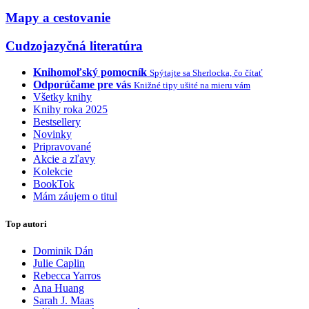
Mapy a cestovanie
Cudzojazyčná literatúra
Knihomoľský pomocník
Spýtajte sa Sherlocka, čo čítať
Odporúčame pre vás
Knižné tipy ušité na mieru vám
Všetky knihy
Knihy roka 2025
Bestsellery
Novinky
Pripravované
Akcie a zľavy
Kolekcie
BookTok
Mám záujem o titul
Top autori
Dominik Dán
Julie Caplin
Rebecca Yarros
Ana Huang
Sarah J. Maas