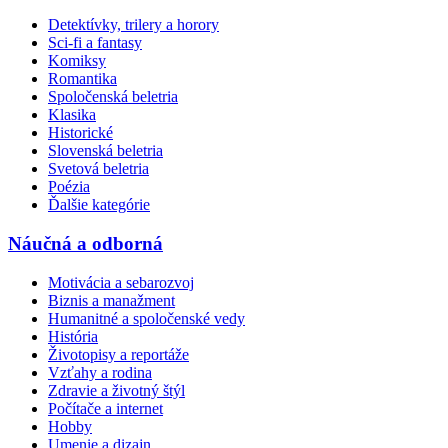
Detektívky, trilery a horory
Sci-fi a fantasy
Komiksy
Romantika
Spoločenská beletria
Klasika
Historické
Slovenská beletria
Svetová beletria
Poézia
Ďalšie kategórie
Náučná a odborná
Motivácia a sebarozvoj
Biznis a manažment
Humanitné a spoločenské vedy
História
Životopisy a reportáže
Vzťahy a rodina
Zdravie a životný štýl
Počítače a internet
Hobby
Umenie a dizajn