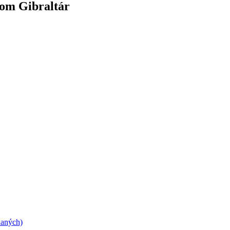
dom Gibraltár
daných)