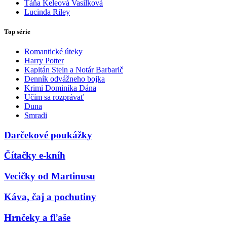
Táňa Keleová Vasilková
Lucinda Riley
Top série
Romantické úteky
Harry Potter
Kapitán Stein a Notár Barbarič
Denník odvážneho bojka
Krimi Dominika Dána
Učím sa rozprávať
Duna
Smradi
Darčekové poukážky
Čítačky e-kníh
Vecičky od Martinusu
Káva, čaj a pochutiny
Hrnčeky a fľaše