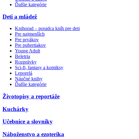
Ďalšie kategórie
Deti a mládež
Knihorad – poradca kníh pre deti
Pre najmenších
Pre prvákov
Pre pubertiakov
Young Adult
Beletria
Rozprávky
Sci-fi, fantasy a komiksy
Leporelá
Náučné knihy
Ďalšie kategórie
Životopisy a reportáže
Kuchárky
Učebnice a slovníky
Náboženstvo a ezoterika