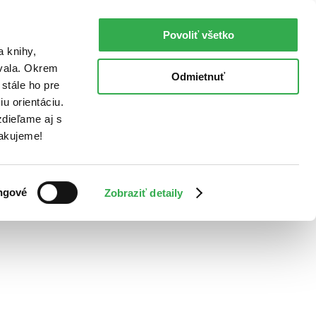
Povoliť všetko
a knihy,
ovala. Okrem
Odmietnuť
stále ho pre
u orientáciu.
dieľame aj s
Ďakujeme!
ngové
Zobraziť detaily