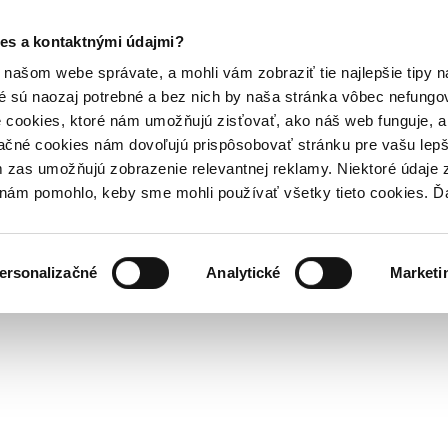
es a kontaktnými údajmi?
našom webe správate, a mohli vám zobraziť tie najlepšie tipy n
é sú naozaj potrebné a bez nich by naša stránka vôbec nefung
 cookies, ktoré nám umožňujú zisťovať, ako náš web funguje, a 
ačné cookies nám dovoľujú prispôsobovať stránku pre vašu lepši
zas umožňujú zobrazenie relevantnej reklamy. Niektoré údaje z
y nám pomohlo, keby sme mohli používať všetky tieto cookies. 
ersonalizačné
Analytické
Marketi