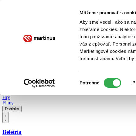
Doručenie
Kníhkupectvá
Knihovrátok
Poukážky
Knižný blog
Kontakt
Môžeme pracovať s cooki
Aby sme vedeli, ako sa na 
zbierame cookies. Niektor
E-knihy
Audioknihy
Hry
Filmy
Knihy
Doplnky
toho používame analytické
vás zlepšovať. Personaliz
Vyhľadávanie
Marketingové cookies nám 
tretími stranami. Veľmi b
Prihlásiť
Vyhľadávanie
Výber
Knihy
Potrebné
P
súhlasu
E-knihy
Audioknihy
Hry
Filmy
Doplnky
Beletria