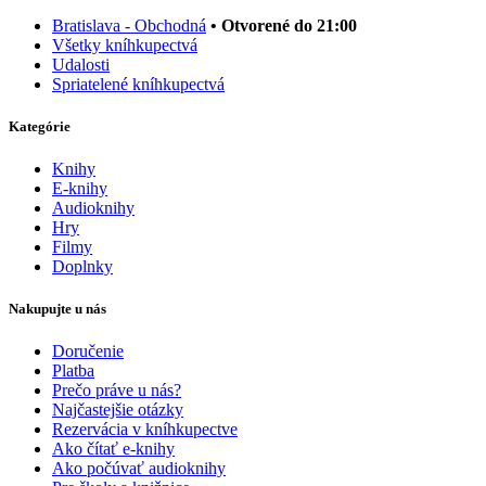
Bratislava - Obchodná
• Otvorené do 21:00
Všetky kníhkupectvá
Udalosti
Spriatelené kníhkupectvá
Kategórie
Knihy
E-knihy
Audioknihy
Hry
Filmy
Doplnky
Nakupujte u nás
Doručenie
Platba
Prečo práve u nás?
Najčastejšie otázky
Rezervácia v kníhkupectve
Ako čítať e-knihy
Ako počúvať audioknihy