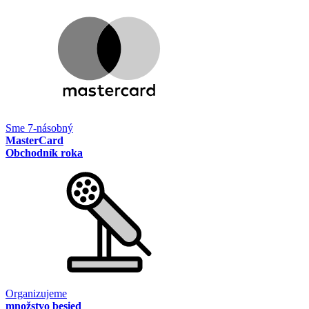
Sme 7-násobný
MasterCard
Obchodník roka
Organizujeme
množstvo besied