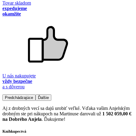
Tovar skladom
expedujeme
okamžite
U nás nakupujete
vždy bezpečne
a s dôverou
Predchádzajúce
Ďalšie
Aj z drobných vecí sa dajú urobiť veľké. Vďaka vašim Anjelským
drobným ste pri nákupoch na Martinuse darovali už
1 502 059,00 €
na Dobrého Anjela
. Ďakujeme!
Kníhkupectvá