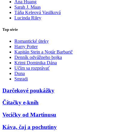
Ana Huang
Sarah J. Maas
Táňa Keleová Vasilková
Lucinda Riley
Top série
Romantické úteky
Harry Potter
Kapitán Stein a Notár Barbarič
Denník odvážneho bojka
Krimi Dominika Dána
Učím sa rozprávať
Duna
Smradi
Darčekové poukážky
Čítačky e-kníh
Vecičky od Martinusu
Káva, čaj a pochutiny