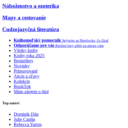
Náboženstvo a ezoterika
Mapy a cestovanie
Cudzojazyčná literatúra
Knihomoľský pomocník
Spýtajte sa Sherlocka, čo čítať
Odporúčame pre vás
Knižné tipy ušité na mieru vám
Všetky knihy
Knihy roka 2025
Bestsellery
Novinky
Pripravované
Akcie a zľavy
Kolekcie
BookTok
Mám záujem o titul
Top autori
Dominik Dán
Julie Caplin
Rebecca Yarros