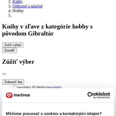
Knihy
Odborné a náučné
Hobby
Knihy v zľave z kategórie hobby s
pôvodom Gibraltár
Zúžiť výber
Zoradiť
Zúžiť výber
Zobraziť iba
novinky (0 titulov)
novinky
zľavnené tituly (0 titulov)
zľavnené tituly
Dostupnosť
na centrálnom sklade (0 titulov)
na centrálnom sklade
predpredaj (0 titulov)
predpredaj
Môžeme pracovať s cookies a kontaktnými údajmi?