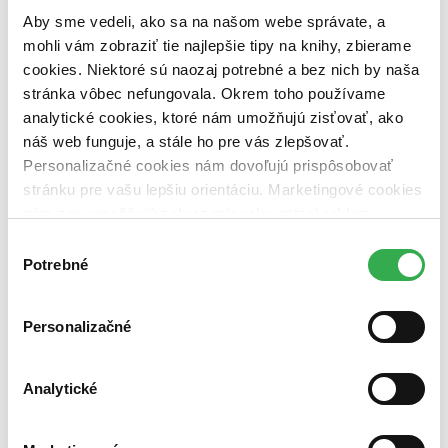
pripravujeme (0 titulov)
pripravujeme
Aby sme vedeli, ako sa na našom webe správate, a
dostupná (bez vypredaných) (0 titulov)
dostupná (bez
vypredaných)
mohli vám zobraziť tie najlepšie tipy na knihy, zbierame
cookies. Niektoré sú naozaj potrebné a bez nich by naša
Nové / čítané
stránka vôbec nefungovala. Okrem toho používame
nová (0 titulov)
nová
analytické cookies, ktoré nám umožňujú zisťovať, ako
čítaná (0 titulov)
čítaná
čítaná - výborný stav (0 titulov)
čítaná - výborný stav
náš web funguje, a stále ho pre vás zlepšovať.
čítaná - mierne opotrebovaná (0 titulov)
čítaná - mierne
Personalizačné cookies nám dovoľujú prispôsobovať
opotrebovaná
stránku pre vašu lepšiu orientáciu. Marketingové cookies
čítané verzie vypredaných kníh (0 titulov)
čítané verzie
nám zas umožňujú zobrazenie relevantnej reklamy.
vypredaných kníh
Niektoré údaje zdieľame aj s tretími stranami. Veľmi by
Výber
Zúžiť výber
nám pomohlo, keby sme mohli používať všetky tieto
Potrebné
súhlasu
cookies. Ďakujeme!
Zoradiť
Personalizačné
Analytické
Bestsellery
Top hodnotené
Novinky
Najdrahšie