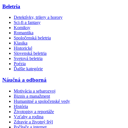
Beletria
Detektívky, trilery a horory
Sci-fi a fantasy
Komiksy
Romantika
Spoločenská beletria
Klasika
Historické
Slovenská beletria
Svetová beletria
Poézia
Ďalšie kategórie
Náučná a odborná
Motivácia a sebarozvoj
Biznis a manažment
Humanitné a spoločenské vedy
História
Životopisy a reportáže
Vzťahy a rodina
Zdravie a životný štýl
Počítače a internet