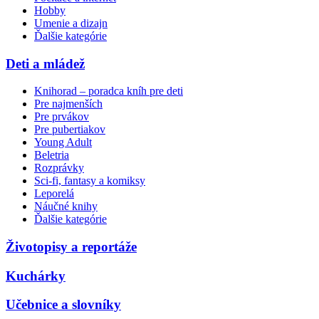
Hobby
Umenie a dizajn
Ďalšie kategórie
Deti a mládež
Knihorad – poradca kníh pre deti
Pre najmenších
Pre prvákov
Pre pubertiakov
Young Adult
Beletria
Rozprávky
Sci-fi, fantasy a komiksy
Leporelá
Náučné knihy
Ďalšie kategórie
Životopisy a reportáže
Kuchárky
Učebnice a slovníky