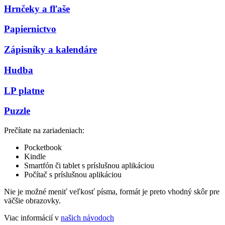
Hrnčeky a fľaše
Papiernictvo
Zápisníky a kalendáre
Hudba
LP platne
Puzzle
Prečítate na zariadeniach:
Pocketbook
Kindle
Smartfón či tablet s príslušnou aplikáciou
Počítač s príslušnou aplikáciou
Nie je možné meniť veľkosť písma, formát je preto vhodný skôr pre
väčšie obrazovky.
Viac informácií v
našich návodoch