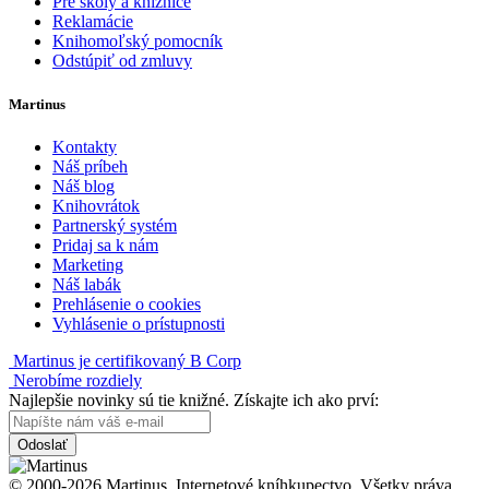
Pre školy a knižnice
Reklamácie
Knihomoľský pomocník
Odstúpiť od zmluvy
Martinus
Kontakty
Náš príbeh
Náš blog
Knihovrátok
Partnerský systém
Pridaj sa k nám
Marketing
Náš labák
Prehlásenie o cookies
Vyhlásenie o prístupnosti
Martinus je certifikovaný B Corp
Nerobíme rozdiely
Najlepšie novinky sú tie knižné. Získajte ich ako prví:
Odoslať
© 2000-2026 Martinus. Internetové kníhkupectvo. Všetky práva