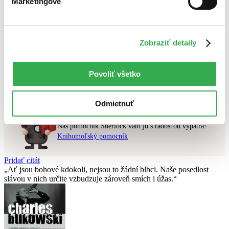
Marketingové
Najlacnejšie
Najvyššia zľava
Zobraziť detaily
Použité filtre
Zrušiť filtre
S pôvodom Gibraltár
v zľave
Nebol nájdený
žiadny titul
vyhovujúci zadaným podmienkam.
Povoliť všetko
Skúste prosím zmeniť vyhľadávaný výraz.
Odmietnuť
Chcete poradiť knihu?
Náš pomocník Sherlock vám ju s radosťou vypátra!
Knihomoľský pomocník
Pridať citát
Ať jsou bohové kdokoli, nejsou to žádní blbci. Naše posedlost
slávou v nich určite vzbudzuje zároveň smích i úžas.