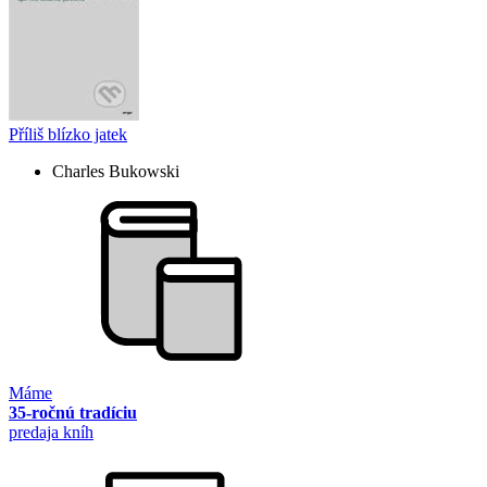
Příliš blízko jatek
Charles Bukowski
Máme
35-ročnú tradíciu
predaja kníh