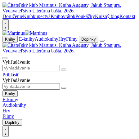
Doručenie
Kníhkupectvá
Knihovrátok
Poukážky
Knižný blog
Kontakt
E-knihy
Audioknihy
Hry
Filmy
Knihy
Doplnky
Vyhľadávanie
Prihlásiť
Vyhľadávanie
Knihy
E-knihy
Audioknihy
Hry
Filmy
Doplnky