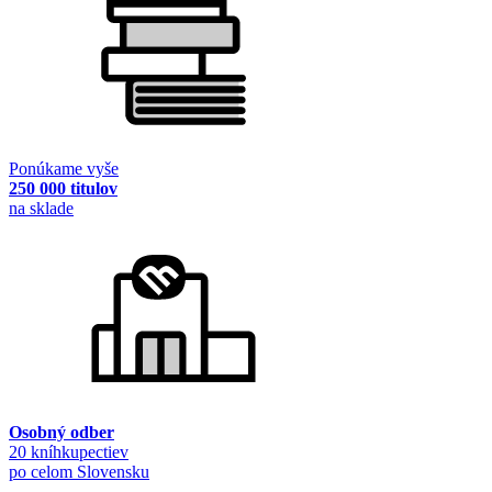
Ponúkame vyše
250 000 titulov
na sklade
Osobný odber
20 kníhkupectiev
po celom Slovensku