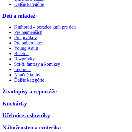
Ďalšie kategórie
Deti a mládež
Knihorad – poradca kníh pre deti
Pre najmenších
Pre prvákov
Pre pubertiakov
Young Adult
Beletria
Rozprávky
Sci-fi, fantasy a komiksy
Leporelá
Náučné knihy
Ďalšie kategórie
Životopisy a reportáže
Kuchárky
Učebnice a slovníky
Náboženstvo a ezoterika