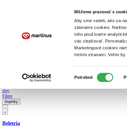
Doručenie
Kníhkupectvá
Knihovrátok
Poukážky
Knižný blog
Kontakt
Môžeme pracovať s cooki
Aby sme vedeli, ako sa na 
zbierame cookies. Niektor
E-knihy
Audioknihy
Hry
Filmy
Knihy
Doplnky
toho používame analytické
vás zlepšovať. Personaliz
Vyhľadávanie
Marketingové cookies nám 
tretími stranami. Veľmi b
Prihlásiť
Vyhľadávanie
Výber
Knihy
Potrebné
P
súhlasu
E-knihy
Audioknihy
Hry
Filmy
Doplnky
Beletria