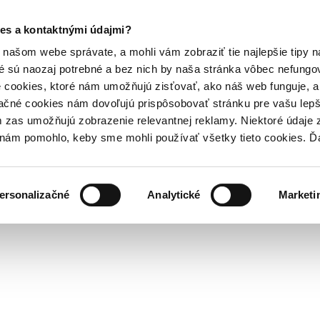
es a kontaktnými údajmi?
našom webe správate, a mohli vám zobraziť tie najlepšie tipy n
é sú naozaj potrebné a bez nich by naša stránka vôbec nefung
 cookies, ktoré nám umožňujú zisťovať, ako náš web funguje, a 
ačné cookies nám dovoľujú prispôsobovať stránku pre vašu lepši
zas umožňujú zobrazenie relevantnej reklamy. Niektoré údaje z
y nám pomohlo, keby sme mohli používať všetky tieto cookies. 
ersonalizačné
Analytické
Marketi