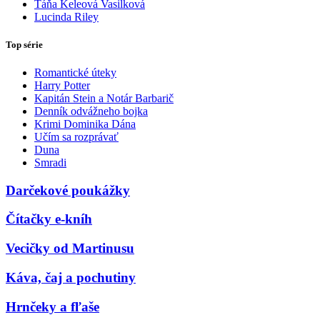
Táňa Keleová Vasilková
Lucinda Riley
Top série
Romantické úteky
Harry Potter
Kapitán Stein a Notár Barbarič
Denník odvážneho bojka
Krimi Dominika Dána
Učím sa rozprávať
Duna
Smradi
Darčekové poukážky
Čítačky e-kníh
Vecičky od Martinusu
Káva, čaj a pochutiny
Hrnčeky a fľaše