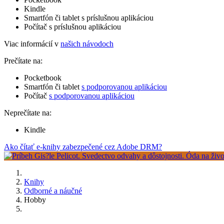
Kindle
Smartfón či tablet s príslušnou aplikáciou
Počítač s príslušnou aplikáciou
Viac informácií v
našich návodoch
Prečítate na:
Pocketbook
Smartfón či tablet
s podporovanou aplikáciou
Počítač
s podporovanou aplikáciou
Neprečítate na:
Kindle
Ako čítať e-knihy zabezpečené cez Adobe DRM?
Knihy
Odborné a náučné
Hobby