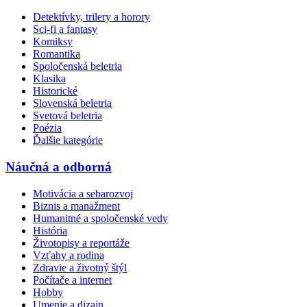
Detektívky, trilery a horory
Sci-fi a fantasy
Komiksy
Romantika
Spoločenská beletria
Klasika
Historické
Slovenská beletria
Svetová beletria
Poézia
Ďalšie kategórie
Náučná a odborná
Motivácia a sebarozvoj
Biznis a manažment
Humanitné a spoločenské vedy
História
Životopisy a reportáže
Vzťahy a rodina
Zdravie a životný štýl
Počítače a internet
Hobby
Umenie a dizajn