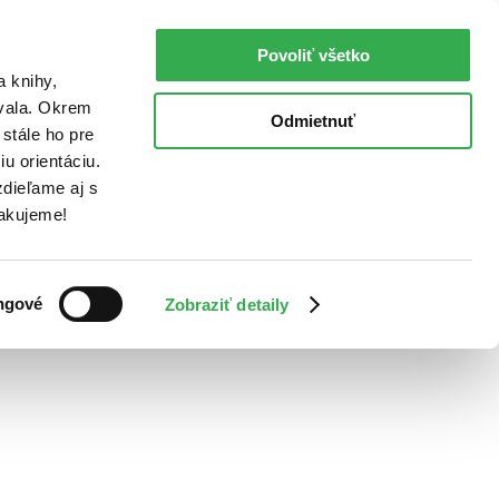
Povoliť všetko
a knihy,
ovala. Okrem
Odmietnuť
stále ho pre
u orientáciu.
dieľame aj s
Ďakujeme!
ngové
Zobraziť detaily