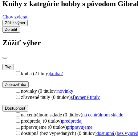
Knihy z kategórie hobby s pôvodom Gibra
Chov zvierat
Zúžiť výber
Zoradiť
Zúžiť výber
Typ
kniha (2 tituly)
kniha
2
Zobraziť iba
novinky (0 titulov)
novinky
zľavnené tituly (0 titulov)
zľavnené tituly
Dostupnosť
na centrálnom sklade (0 titulov)
na centrálnom sklade
predpredaj (0 titulov)
predpredaj
pripravujeme (0 titulov)
pripravujeme
dostupná (bez vypredaných) (0 titulov)
dostupná (bez vypre