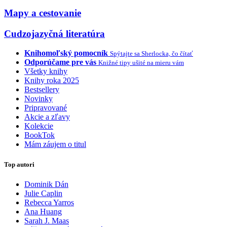
Mapy a cestovanie
Cudzojazyčná literatúra
Knihomoľský pomocník
Spýtajte sa Sherlocka, čo čítať
Odporúčame pre vás
Knižné tipy ušité na mieru vám
Všetky knihy
Knihy roka 2025
Bestsellery
Novinky
Pripravované
Akcie a zľavy
Kolekcie
BookTok
Mám záujem o titul
Top autori
Dominik Dán
Julie Caplin
Rebecca Yarros
Ana Huang
Sarah J. Maas