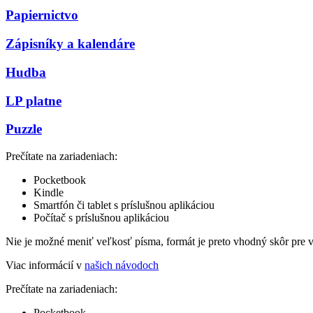
Papiernictvo
Zápisníky a kalendáre
Hudba
LP platne
Puzzle
Prečítate na zariadeniach:
Pocketbook
Kindle
Smartfón či tablet s príslušnou aplikáciou
Počítač s príslušnou aplikáciou
Nie je možné meniť veľkosť písma, formát je preto vhodný skôr pre 
Viac informácií v
našich návodoch
Prečítate na zariadeniach:
Pocketbook