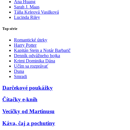
Ana Huang
Sarah J. Maas
Táňa Keleová Vasilková
Lucinda Riley
Top série
Romantické úteky
Harry Potter
Kapitán Stein a Notár Barbarič
Denník odvážneho bojka
Krimi Dominika Dána
Učím sa rozprávať
Duna
Smradi
Darčekové poukážky
Čítačky e-kníh
Vecičky od Martinusu
Káva, čaj a pochutiny