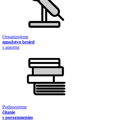
Organizujeme
množstvo besied
s autormi
Podporujeme
čítanie
s porozumením