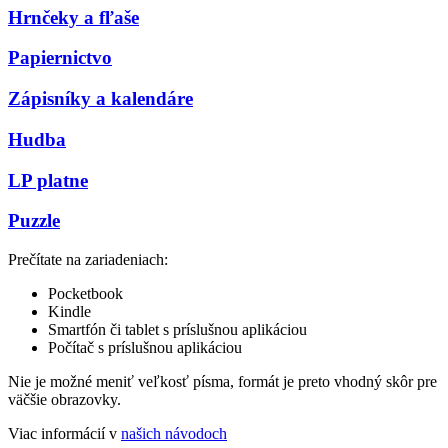
Hrnčeky a fľaše
Papiernictvo
Zápisníky a kalendáre
Hudba
LP platne
Puzzle
Prečítate na zariadeniach:
Pocketbook
Kindle
Smartfón či tablet s príslušnou aplikáciou
Počítač s príslušnou aplikáciou
Nie je možné meniť veľkosť písma, formát je preto vhodný skôr pre
väčšie obrazovky.
Viac informácií v
našich návodoch