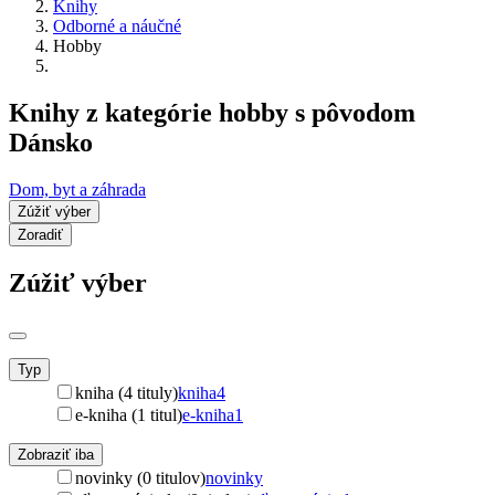
Knihy
Odborné a náučné
Hobby
Knihy z kategórie hobby s pôvodom
Dánsko
Dom, byt a záhrada
Zúžiť výber
Zoradiť
Zúžiť výber
Typ
kniha (4 tituly)
kniha
4
e-kniha (1 titul)
e-kniha
1
Zobraziť iba
novinky (0 titulov)
novinky