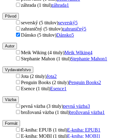
záhrada (1 titul)
záhrada
1
Pôvod
severský (5 titulov)
severský
5
zahraničný (5 titulov)
zahraničný
5
Dánsko (5 titulov)
Dánsko
5
Autor
Meik Wiking (4 tituly)
Meik Wiking
4
Stephanie Mahon (1 titul)
Stephanie Mahon
1
Vydavateľstvo
Jota (2 tituly)
Jota
2
Penguin Books (2 tituly)
Penguin Books
2
Esence (1 titul)
Esence
1
Väzba
pevná väzba (3 tituly)
pevná väzba
3
brožovaná väzba (1 titul)
brožovaná väzba
1
Formát
E-kniha: EPUB (1 titul)
E-kniha: EPUB
1
E-kniha: MOBI (1 titul)
E-kniha: MOBI
1