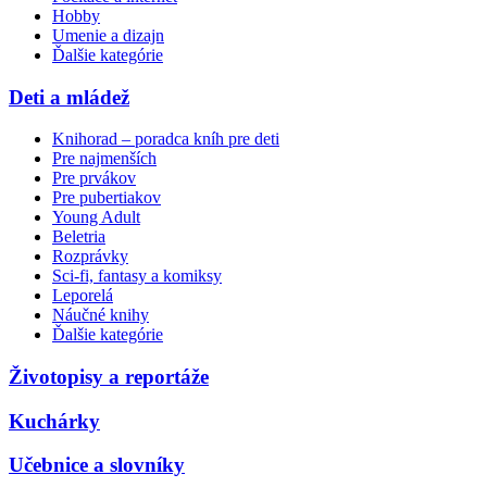
Hobby
Umenie a dizajn
Ďalšie kategórie
Deti a mládež
Knihorad – poradca kníh pre deti
Pre najmenších
Pre prvákov
Pre pubertiakov
Young Adult
Beletria
Rozprávky
Sci-fi, fantasy a komiksy
Leporelá
Náučné knihy
Ďalšie kategórie
Životopisy a reportáže
Kuchárky
Učebnice a slovníky