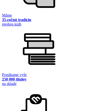
Máme
35-ročnú tradíciu
predaja kníh
Ponúkame vyše
250 000 titulov
na sklade