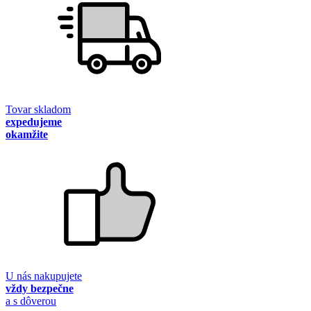
Tovar skladom
expedujeme
okamžite
U nás nakupujete
vždy bezpečne
a s dôverou