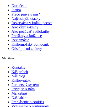
Doručenie
Platba
Prečo práve u nás?
Najčastejšie otázky
Rezervácia v kníhkupectve
Ako čítať e-knihy
Ako počúvať audioknihy
Pre školy a knižnice
Reklamácie
Knihomoľský pomocník
Odstúpiť od zmluvy
Martinus
Kontakty
Náš príbeh
Náš blog
Knihovrátok
Partnerský systém
Pridaj sa k nám
Marketing
Náš labák
Prehlásenie o cookies
Vyhlásenie o prístupnosti