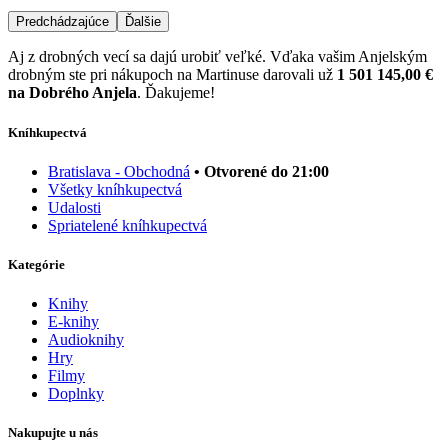
Predchádzajúce
Ďalšie
Aj z drobných vecí sa dajú urobiť veľké. Vďaka vašim Anjelským
drobným ste pri nákupoch na Martinuse darovali už
1 501 145,00 €
na Dobrého Anjela
. Ďakujeme!
Kníhkupectvá
Bratislava - Obchodná
• Otvorené do 21:00
Všetky kníhkupectvá
Udalosti
Spriatelené kníhkupectvá
Kategórie
Knihy
E-knihy
Audioknihy
Hry
Filmy
Doplnky
Nakupujte u nás