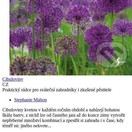
Cibuloviny
CZ
Praktický rádce pro sváteční zahradníky i zkušené pěstitele
Stephanie Mahon
Cibuloviny kvetou v každém ročním období a nabízejí bohatou
škálu barev, z nichž lze od časného jara až do konce zimy vytvořit
nepřeberné množství kombinací a zpestřit si zahradu i v čase, kdy
téměř nic jiného nekvete...