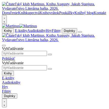
Doručenie
Kníhkupectvá
Knihovrátok
Poukážky
Knižný blog
Kontakt
E-knihy
Audioknihy
Hry
Filmy
Knihy
Doplnky
Vyhľadávanie
Prihlásiť
Vyhľadávanie
Knihy
E-knihy
Audioknihy
Hry
Filmy
Doplnky