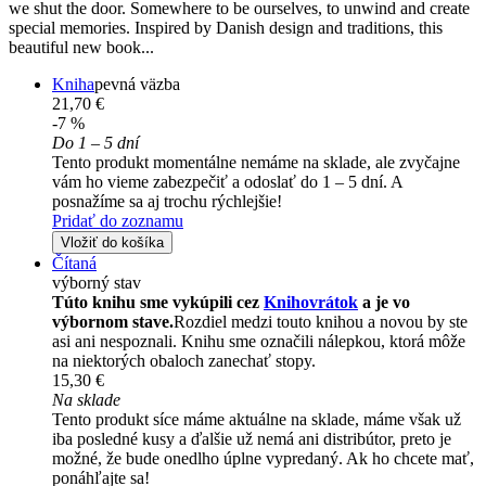
we shut the door. Somewhere to be ourselves, to unwind and create
special memories. Inspired by Danish design and traditions, this
beautiful new book...
Kniha
pevná väzba
21,70 €
-7 %
Do 1 – 5 dní
Tento produkt momentálne nemáme na sklade, ale zvyčajne
vám ho vieme zabezpečiť a odoslať do 1 – 5 dní. A
posnažíme sa aj trochu rýchlejšie!
Pridať do zoznamu
Vložiť do košíka
Čítaná
výborný stav
Túto knihu sme vykúpili cez
Knihovrátok
a je vo
výbornom stave.
Rozdiel medzi touto knihou a novou by ste
asi ani nespoznali. Knihu sme označili nálepkou, ktorá môže
na niektorých obaloch zanechať stopy.
15,30 €
Na sklade
Tento produkt síce máme aktuálne na sklade, máme však už
iba posledné kusy a ďalšie už nemá ani distribútor, preto je
možné, že bude onedlho úplne vypredaný. Ak ho chcete mať,
ponáhľajte sa!