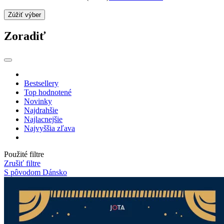
Zúžiť výber
Zoradiť
Bestsellery
Top hodnotené
Novinky
Najdrahšie
Najlacnejšie
Najvyššia zľava
Použité filtre
Zrušiť filtre
S pôvodom Dánsko