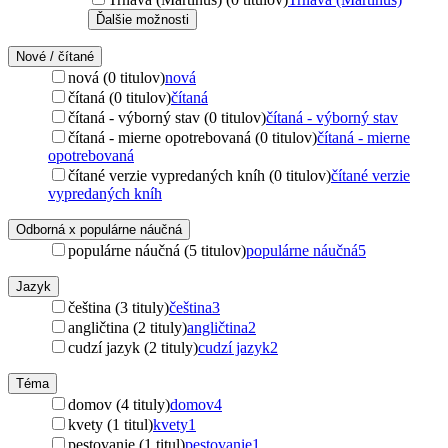
Ďalšie možnosti
Nové / čítané
nová (0 titulov)
nová
čítaná (0 titulov)
čítaná
čítaná - výborný stav (0 titulov)
čítaná - výborný stav
čítaná - mierne opotrebovaná (0 titulov)
čítaná - mierne
opotrebovaná
čítané verzie vypredaných kníh (0 titulov)
čítané verzie
vypredaných kníh
Odborná x populárne náučná
populárne náučná (5 titulov)
populárne náučná
5
Jazyk
čeština (3 tituly)
čeština
3
angličtina (2 tituly)
angličtina
2
cudzí jazyk (2 tituly)
cudzí jazyk
2
Téma
domov (4 tituly)
domov
4
kvety (1 titul)
kvety
1
pestovanie (1 titul)
pestovanie
1