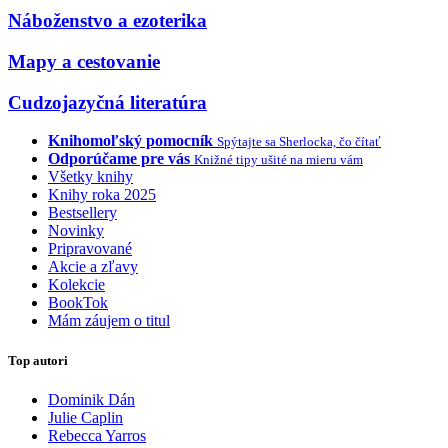
Náboženstvo a ezoterika
Mapy a cestovanie
Cudzojazyčná literatúra
Knihomoľský pomocník
Spýtajte sa Sherlocka, čo čítať
Odporúčame pre vás
Knižné tipy ušité na mieru vám
Všetky knihy
Knihy roka 2025
Bestsellery
Novinky
Pripravované
Akcie a zľavy
Kolekcie
BookTok
Mám záujem o titul
Top autori
Dominik Dán
Julie Caplin
Rebecca Yarros