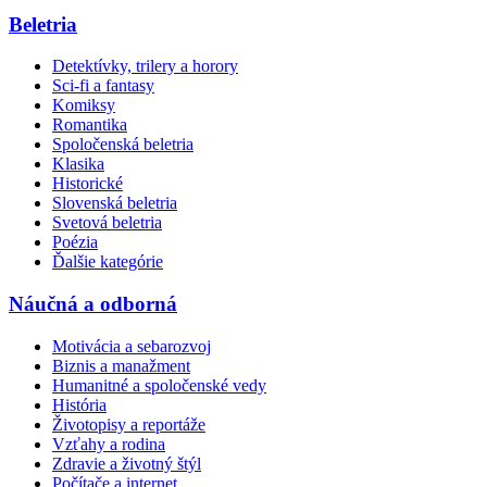
Beletria
Detektívky, trilery a horory
Sci-fi a fantasy
Komiksy
Romantika
Spoločenská beletria
Klasika
Historické
Slovenská beletria
Svetová beletria
Poézia
Ďalšie kategórie
Náučná a odborná
Motivácia a sebarozvoj
Biznis a manažment
Humanitné a spoločenské vedy
História
Životopisy a reportáže
Vzťahy a rodina
Zdravie a životný štýl
Počítače a internet