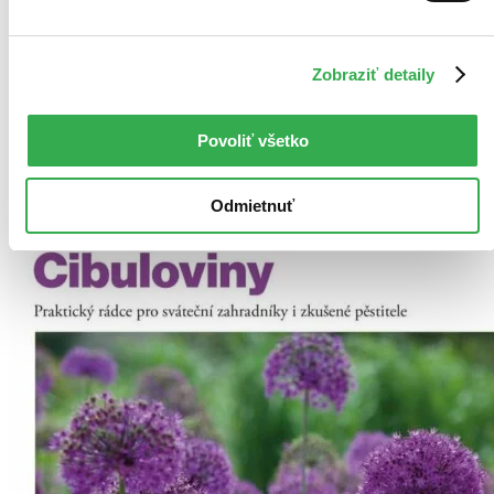
Ihneď na stiahnutie
Máte čítačku, tablet alebo mobil? Stiahnite si do nich e-knihu:
budete ju mať hneď a ešte aj ušetríte život stromom. Viac
Zobraziť detaily
informácii o e-knihách
nájdete tu
.
Pridať do zoznamu
Vložiť do košíka
Povoliť všetko
Odmietnuť