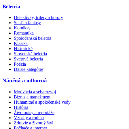
Beletria
Detektívky, trilery a horory
Sci-fi a fantasy
Komiksy
Romantika
Spoločenská beletria
Klasika
Historické
Slovenská beletria
Svetová beletria
Poézia
Ďalšie kategórie
Náučná a odborná
Motivácia a sebarozvoj
Biznis a manažment
Humanitné a spoločenské vedy
História
Životopisy a reportáže
Vzťahy a rodina
Zdravie a životný štýl
Počítače a internet