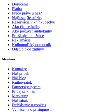
Doručenie
Platba
Prečo práve u nás?
Najčastejšie otázky
Rezervácia v kníhkupectve
Ako čítať e-knihy
Ako počúvať audioknihy
Pre školy a knižnice
Reklamácie
Knihomoľský pomocník
Odstúpiť od zmluvy
Martinus
Kontakty
Náš príbeh
Náš blog
Knihovrátok
Partnerský systém
Pridaj sa k nám
Marketing
Náš labák
Prehlásenie o cookies
Vyhlásenie o prístupnosti