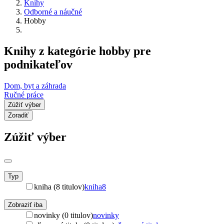
Knihy
Odborné a náučné
Hobby
Knihy z kategórie hobby pre
podnikateľov
Dom, byt a záhrada
Ručné práce
Zúžiť výber
Zoradiť
Zúžiť výber
Typ
kniha (8 titulov)
kniha
8
Zobraziť iba
novinky (0 titulov)
novinky