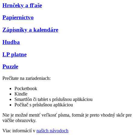
Hrnčeky a fľaše
Papiernictvo
Zápisníky a kalendáre
Hudba
LP platne
Puzzle
Prečítate na zariadeniach:
Pocketbook
Kindle
Smartfón či tablet s príslušnou aplikáciou
Počítač s príslušnou aplikáciou
Nie je možné meniť veľkosť písma, formát je preto vhodný skôr pre
väčšie obrazovky.
Viac informácií v
našich návodoch