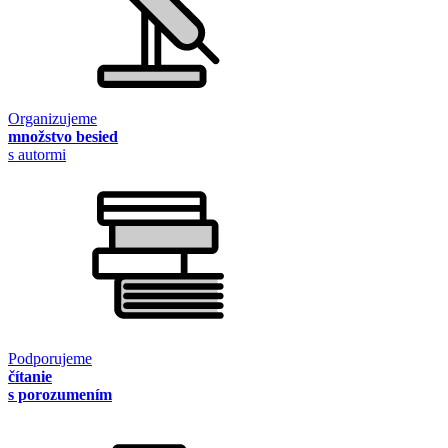
Organizujeme
množstvo besied
s autormi
Podporujeme
čítanie
s porozumením