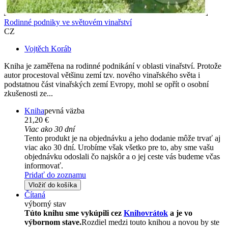
Rodinné podniky ve světovém vinařství
CZ
Vojtěch Koráb
Kniha je zaměřena na rodinné podnikání v oblasti vinařství. Protože
autor procestoval většinu zemí tzv. nového vinařského světa i
podstatnou část vinařských zemí Evropy, mohl se opřít o osobní
zkušenosti ze...
Kniha
pevná väzba
21,20 €
Viac ako 30 dní
Tento produkt je na objednávku a jeho dodanie môže trvať aj
viac ako 30 dní. Urobíme však všetko pre to, aby sme vašu
objednávku odoslali čo najskôr a o jej ceste vás budeme včas
informovať.
Pridať do zoznamu
Vložiť do košíka
Čítaná
výborný stav
Túto knihu sme vykúpili cez
Knihovrátok
a je vo
výbornom stave.
Rozdiel medzi touto knihou a novou by ste