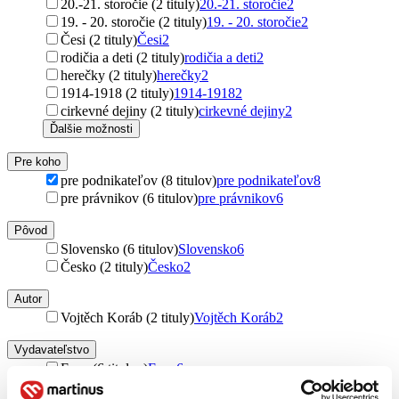
20.-21. storočie (2 tituly)
20.-21. storočie
2
19. - 20. storočie (2 tituly)
19. - 20. storočie
2
Česi (2 tituly)
Česi
2
rodičia a deti (2 tituly)
rodičia a deti
2
herečky (2 tituly)
herečky
2
1914-1918 (2 tituly)
1914-1918
2
cirkevné dejiny (2 tituly)
cirkevné dejiny
2
Ďalšie možnosti
Pre koho
pre podnikateľov (8 titulov)
pre podnikateľov
8
pre právnikov (6 titulov)
pre právnikov
6
Pôvod
Slovensko (6 titulov)
Slovensko
6
Česko (2 tituly)
Česko
2
Autor
Vojtěch Koráb (2 tituly)
Vojtěch Koráb
2
Vydavateľstvo
Epos (6 titulov)
Epos
6
Akademické nakladatelství CERM (2 tituly)
Akademické