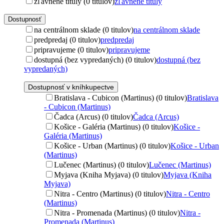
zľavnené tituly (0 titulov)
zľavnené tituly
Dostupnosť
na centrálnom sklade (0 titulov)
na centrálnom sklade
predpredaj (0 titulov)
predpredaj
pripravujeme (0 titulov)
pripravujeme
dostupná (bez vypredaných) (0 titulov)
dostupná (bez
vypredaných)
Dostupnosť v kníhkupectve
Bratislava - Cubicon (Martinus) (0 titulov)
Bratislava
- Cubicon (Martinus)
Čadca (Arcus) (0 titulov)
Čadca (Arcus)
Košice - Galéria (Martinus) (0 titulov)
Košice -
Galéria (Martinus)
Košice - Urban (Martinus) (0 titulov)
Košice - Urban
(Martinus)
Lučenec (Martinus) (0 titulov)
Lučenec (Martinus)
Myjava (Kniha Myjava) (0 titulov)
Myjava (Kniha
Myjava)
Nitra - Centro (Martinus) (0 titulov)
Nitra - Centro
(Martinus)
Nitra - Promenada (Martinus) (0 titulov)
Nitra -
Promenada (Martinus)