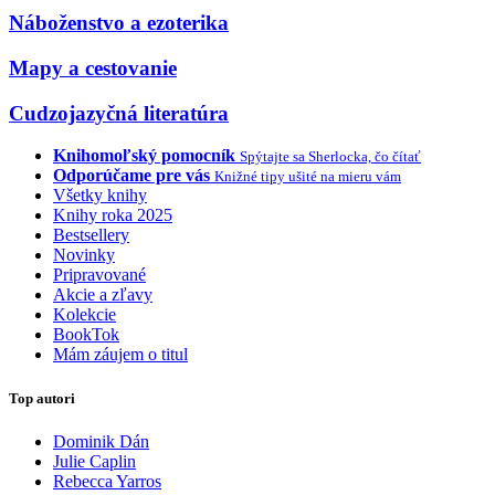
Náboženstvo a ezoterika
Mapy a cestovanie
Cudzojazyčná literatúra
Knihomoľský pomocník
Spýtajte sa Sherlocka, čo čítať
Odporúčame pre vás
Knižné tipy ušité na mieru vám
Všetky knihy
Knihy roka 2025
Bestsellery
Novinky
Pripravované
Akcie a zľavy
Kolekcie
BookTok
Mám záujem o titul
Top autori
Dominik Dán
Julie Caplin
Rebecca Yarros