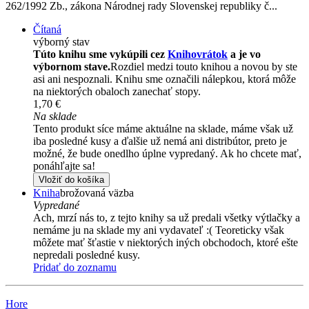
262/1992 Zb., zákona Národnej rady Slovenskej republiky č...
Čítaná
výborný stav
Túto knihu sme vykúpili cez
Knihovrátok
a je vo
výbornom stave.
Rozdiel medzi touto knihou a novou by ste
asi ani nespoznali. Knihu sme označili nálepkou, ktorá môže
na niektorých obaloch zanechať stopy.
1,70 €
Na sklade
Tento produkt síce máme aktuálne na sklade, máme však už
iba posledné kusy a ďalšie už nemá ani distribútor, preto je
možné, že bude onedlho úplne vypredaný. Ak ho chcete mať,
ponáhľajte sa!
Vložiť do košíka
Kniha
brožovaná väzba
Vypredané
Ach, mrzí nás to, z tejto knihy sa už predali všetky výtlačky a
nemáme ju na sklade my ani vydavateľ :( Teoreticky však
môžete mať šťastie v niektorých iných obchodoch, ktoré ešte
nepredali posledné kusy.
Pridať do zoznamu
Hore