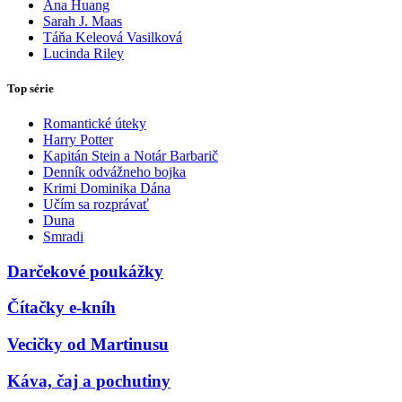
Ana Huang
Sarah J. Maas
Táňa Keleová Vasilková
Lucinda Riley
Top série
Romantické úteky
Harry Potter
Kapitán Stein a Notár Barbarič
Denník odvážneho bojka
Krimi Dominika Dána
Učím sa rozprávať
Duna
Smradi
Darčekové poukážky
Čítačky e-kníh
Vecičky od Martinusu
Káva, čaj a pochutiny