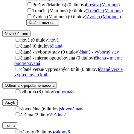
Prešov (Martinus) (0 titulov)
Prešov (Martinus)
Trenčín (Martinus) (0 titulov)
Trenčín (Martinus)
Zvolen (Martinus) (0 titulov)
Zvolen (Martinus)
Ďalšie možnosti
Nové / čítané
nová (0 titulov)
nová
čítaná (0 titulov)
čítaná
čítaná - výborný stav (0 titulov)
čítaná - výborný stav
čítaná - mierne opotrebovaná (0 titulov)
čítaná - mierne
opotrebovaná
čítané verzie vypredaných kníh (0 titulov)
čítané verzie
vypredaných kníh
Odborná x populárne náučná
odborná (8 titulov)
odborná
8
Jazyk
slovenčina (6 titulov)
slovenčina
6
čeština (2 tituly)
čeština
2
Téma
zákony (6 titulov)
zákony
6