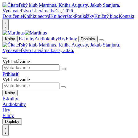
Doručenie
Kníhkupectvá
Knihovrátok
Poukážky
Knižný blog
Kontakt
E-knihy
Audioknihy
Hry
Filmy
Knihy
Doplnky
Vyhľadávanie
Prihlásiť
Vyhľadávanie
Knihy
E-knihy
Audioknihy
Hry
Filmy
Doplnky