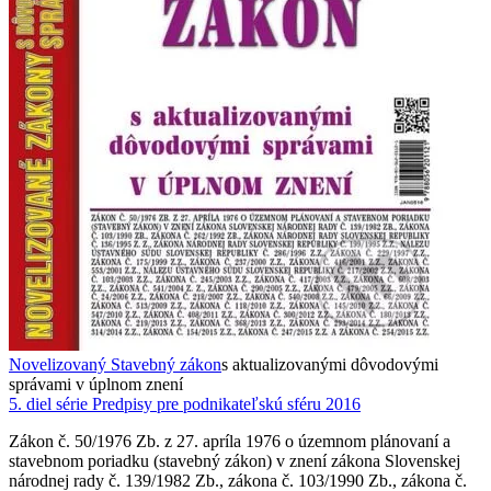
Novelizovaný Stavebný zákon
s aktualizovanými dôvodovými
správami v úplnom znení
5. diel série
Predpisy pre podnikateľskú sféru 2016
Zákon č. 50/1976 Zb. z 27. apríla 1976 o územnom plánovaní a
stavebnom poriadku (stavebný zákon) v znení zákona Slovenskej
národnej rady č. 139/1982 Zb., zákona č. 103/1990 Zb., zákona č.