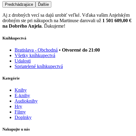
Predchádzajúce
Ďalšie
Aj z drobných vecí sa dajú urobiť veľké. Vďaka vašim Anjelským
drobným ste pri nákupoch na Martinuse darovali už
1 501 609,00 €
na Dobrého Anjela
. Ďakujeme!
Kníhkupectvá
Bratislava - Obchodná
• Otvorené do 21:00
Všetky kníhkupectvá
Udalosti
Spriatelené kníhkupectvá
Kategórie
Knihy
E-knihy
Audioknihy
Hry
Filmy
Doplnky
Nakupujte u nás