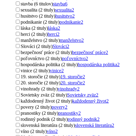
stavba (6 titulov)
stavba
6
sexualita (2 tituly)
sexualita
2
husitstvo (2 tituly)
husitstvo
2
podnikanie (2 tituly)
podnikanie
2
láska (2 tituly)
láska
2
herci (2 tituly)
herci
2
manželstvo (2 tituly)
manželstvo
2
Slováci (2 tituly)
Slováci
2
bezpečnosť práce (2 tituly)
bezpečnosť práce
2
poľovníctvo (2 tituly)
poľovníctvo
2
hospodárska politika (2 tituly)
hospodárska politika
2
vinice (2 tituly)
vinice
2
19. storočie (2 tituly)
19. storočie
2
20. storočie (2 tituly)
20. storočie
2
vinohrady (2 tituly)
vinohrady
2
Sovietsky zväz (2 tituly)
Sovietsky zväz
2
každodenný život (2 tituly)
každodenný život
2
povery (2 tituly)
povery
2
pranostiky (2 tituly)
pranostiky
2
rodinný podnik (2 tituly)
rodinný podnik
2
slovenská literatúra (2 tituly)
slovenská literatúra
2
víno (2 tituly)
víno
2