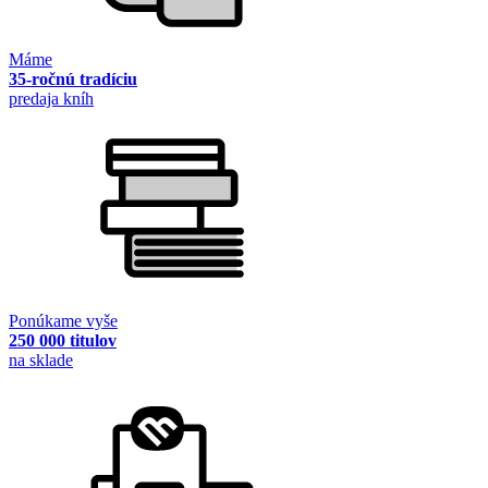
Máme
35-ročnú tradíciu
predaja kníh
Ponúkame vyše
250 000 titulov
na sklade