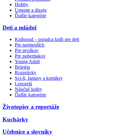
Hobby
Umenie a dizajn
Ďalšie kategórie
Deti a mládež
Knihorad – poradca kníh pre deti
Pre najmenších
Pre prvákov
Pre pubertiakov
Young Adult
Beletria
Rozprávky
Sci-fi, fantasy a komiksy
Leporelá
Náučné knihy
Ďalšie kategórie
Životopisy a reportáže
Kuchárky
Učebnice a slovníky