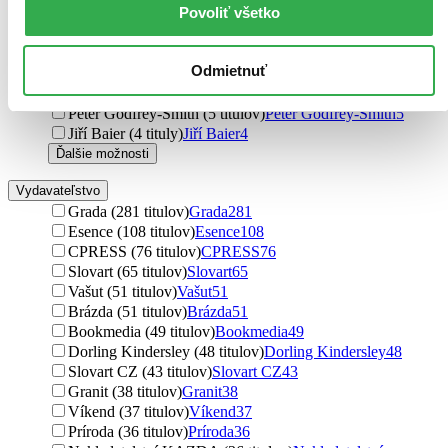
Povoliť všetko
Ivan Kňaze (5 titulov)
Ivan Kňaze
5
Jürgen Tautz (5 titulov)
Jürgen Tautz
5
Susanne Brunsová (5 titulov)
Susanne Brunsová
5
Odmietnuť
Mark Hodgkinson (5 titulov)
Mark Hodgkinson
5
Susanne Bruns (5 titulov)
Susanne Bruns
5
Peter Godfrey-Smith (5 titulov)
Peter Godfrey-Smith
5
Jiří Baier (4 tituly)
Jiří Baier
4
Ďalšie možnosti
Vydavateľstvo
Grada (281 titulov)
Grada
281
Esence (108 titulov)
Esence
108
CPRESS (76 titulov)
CPRESS
76
Slovart (65 titulov)
Slovart
65
Vašut (51 titulov)
Vašut
51
Brázda (51 titulov)
Brázda
51
Bookmedia (49 titulov)
Bookmedia
49
Dorling Kindersley (48 titulov)
Dorling Kindersley
48
Slovart CZ (43 titulov)
Slovart CZ
43
Granit (38 titulov)
Granit
38
Víkend (37 titulov)
Víkend
37
Príroda (36 titulov)
Príroda
36