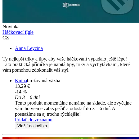
Novinka
Háčkovací fígle
CZ
Anna Leyzina
Ty nejlepší triky a tipy, aby vaše háčkování vypadalo ještě lépe!
Tato praktická příručka je nabitá tipy, triky a vychytávkami, které
vám pomohou zdokonalit váš styl.
Kniha
brožovaná väzba
13,29 €
-14 %
Do 3 – 6 dní
Tento produkt momentálne nemáme na sklade, ale zvyčajne
vám ho vieme zabezpečiť a odoslať do 3 – 6 dní. A
posnažíme sa aj trochu rýchlejšie!
Pridať do zoznamu
Vložiť do košíka