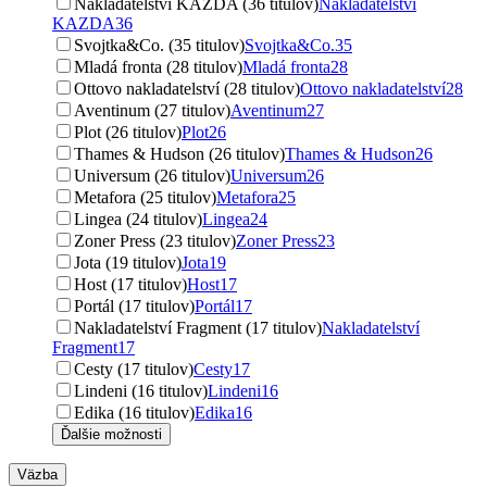
Nakladatelství KAZDA (36 titulov)
Nakladatelství
KAZDA
36
Svojtka&Co. (35 titulov)
Svojtka&Co.
35
Mladá fronta (28 titulov)
Mladá fronta
28
Ottovo nakladatelství (28 titulov)
Ottovo nakladatelství
28
Aventinum (27 titulov)
Aventinum
27
Plot (26 titulov)
Plot
26
Thames & Hudson (26 titulov)
Thames & Hudson
26
Universum (26 titulov)
Universum
26
Metafora (25 titulov)
Metafora
25
Lingea (24 titulov)
Lingea
24
Zoner Press (23 titulov)
Zoner Press
23
Jota (19 titulov)
Jota
19
Host (17 titulov)
Host
17
Portál (17 titulov)
Portál
17
Nakladatelství Fragment (17 titulov)
Nakladatelství
Fragment
17
Cesty (17 titulov)
Cesty
17
Lindeni (16 titulov)
Lindeni
16
Edika (16 titulov)
Edika
16
Ďalšie možnosti
Väzba