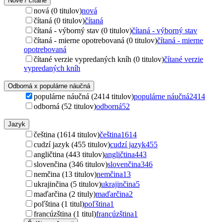
Nové / čítané
nová (0 titulov)
nová
čítaná (0 titulov)
čítaná
čítaná - výborný stav (0 titulov)
čítaná - výborný stav
čítaná - mierne opotrebovaná (0 titulov)
čítaná - mierne
opotrebovaná
čítané verzie vypredaných kníh (0 titulov)
čítané verzie
vypredaných kníh
Odborná x populárne náučná
populárne náučná (2414 titulov)
populárne náučná
2414
odborná (52 titulov)
odborná
52
Jazyk
čeština (1614 titulov)
čeština
1614
cudzí jazyk (455 titulov)
cudzí jazyk
455
angličtina (443 titulov)
angličtina
443
slovenčina (346 titulov)
slovenčina
346
nemčina (13 titulov)
nemčina
13
ukrajinčina (5 titulov)
ukrajinčina
5
maďarčina (2 tituly)
maďarčina
2
poľština (1 titul)
poľština
1
francúzština (1 titul)
francúzština
1