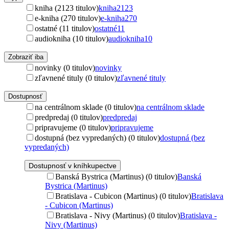
kniha (2123 titulov)
kniha
2123
e-kniha (270 titulov)
e-kniha
270
ostatné (11 titulov)
ostatné
11
audiokniha (10 titulov)
audiokniha
10
Zobraziť iba
novinky (0 titulov)
novinky
zľavnené tituly (0 titulov)
zľavnené tituly
Dostupnosť
na centrálnom sklade (0 titulov)
na centrálnom sklade
predpredaj (0 titulov)
predpredaj
pripravujeme (0 titulov)
pripravujeme
dostupná (bez vypredaných) (0 titulov)
dostupná (bez
vypredaných)
Dostupnosť v kníhkupectve
Banská Bystrica (Martinus) (0 titulov)
Banská
Bystrica (Martinus)
Bratislava - Cubicon (Martinus) (0 titulov)
Bratislava
- Cubicon (Martinus)
Bratislava - Nivy (Martinus) (0 titulov)
Bratislava -
Nivy (Martinus)