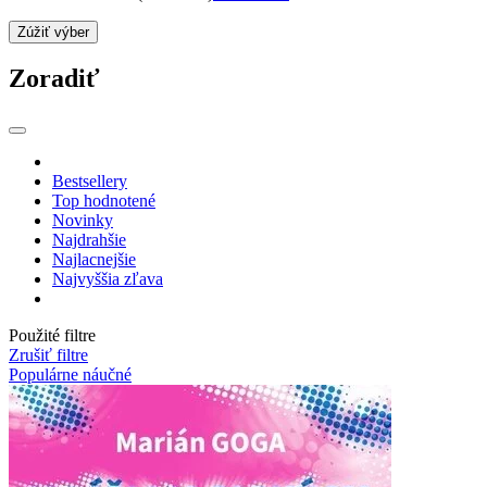
Zúžiť výber
Zoradiť
Bestsellery
Top hodnotené
Novinky
Najdrahšie
Najlacnejšie
Najvyššia zľava
Použité filtre
Zrušiť filtre
Populárne náučné