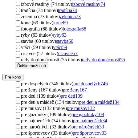
izbové rastliny (74 titulov)
izbové rastliny
74
tradícia (74 titulov)
tradícia
74
zelenina (73 titulov)
zelenina
73
kone (69 titulov)
kone
69
fotografia (68 titulov)
fotografia
68
ryby (63 titulov)
ryby
63
stavba (60 titulov)
stavba
60
vtáci (59 titulov)
vtáci
59
cicavce (57 titulov)
cicavce
57
rady do domácnosti (55 titulov)
rady do domácnosti
55
Ďalšie možnosti
Pre koho
pre dospelých (746 titulov)
pre dospelých
746
pre ženy (167 titulov)
pre ženy
167
pre deti (139 titulov)
pre deti
139
pre deti a mládež (134 titulov)
pre deti a mládež
134
pre mužov (132 titulov)
pre mužov
132
pre gazdinky (109 titulov)
pre gazdinky
109
pre najmenších (34 titulov)
pre najmenších
34
pre náročných (33 titulov)
pre náročných
33
pre športovcov (33 titulov)
pre športovcov
33