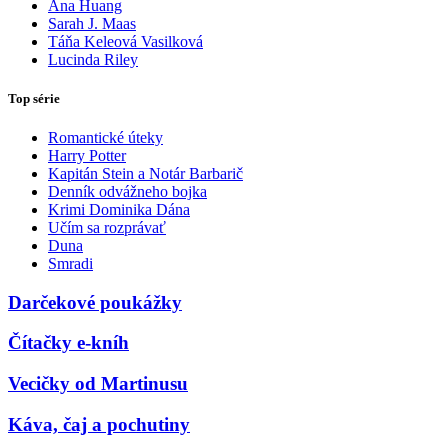
Ana Huang
Sarah J. Maas
Táňa Keleová Vasilková
Lucinda Riley
Top série
Romantické úteky
Harry Potter
Kapitán Stein a Notár Barbarič
Denník odvážneho bojka
Krimi Dominika Dána
Učím sa rozprávať
Duna
Smradi
Darčekové poukážky
Čítačky e-kníh
Vecičky od Martinusu
Káva, čaj a pochutiny