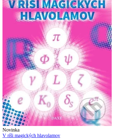
Novinka
V ríši magických hlavolamov