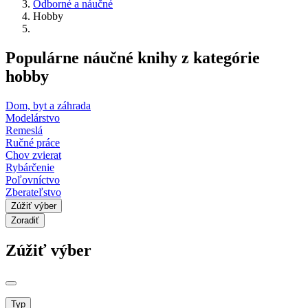
Odborné a náučné
Hobby
Populárne náučné knihy z kategórie
hobby
Dom, byt a záhrada
Modelárstvo
Remeslá
Ručné práce
Chov zvierat
Rybárčenie
Poľovníctvo
Zberateľstvo
Zúžiť výber
Zoradiť
Zúžiť výber
Typ