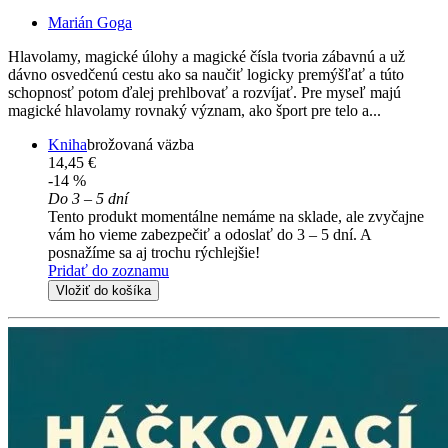
Marián Goga
Hlavolamy, magické úlohy a magické čísla tvoria zábavnú a už
dávno osvedčenú cestu ako sa naučiť logicky premýšľať a túto
schopnosť potom ďalej prehlbovať a rozvíjať. Pre myseľ majú
magické hlavolamy rovnaký význam, ako šport pre telo a...
Kniha
brožovaná väzba
14,45 €
-14 %
Do 3 – 5 dní
Tento produkt momentálne nemáme na sklade, ale zvyčajne
vám ho vieme zabezpečiť a odoslať do 3 – 5 dní. A
posnažíme sa aj trochu rýchlejšie!
Pridať do zoznamu
Vložiť do košíka