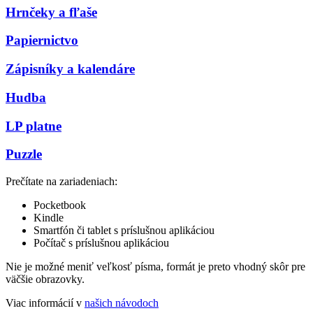
Hrnčeky a fľaše
Papiernictvo
Zápisníky a kalendáre
Hudba
LP platne
Puzzle
Prečítate na zariadeniach:
Pocketbook
Kindle
Smartfón či tablet s príslušnou aplikáciou
Počítač s príslušnou aplikáciou
Nie je možné meniť veľkosť písma, formát je preto vhodný skôr pre
väčšie obrazovky.
Viac informácií v
našich návodoch