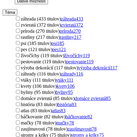
Ďalšie možnosti
Téma
záhrada (433 titulov)
záhrada
433
zvieratá (372 titulov)
zvieratá
372
príroda (270 titulov)
príroda
270
rastliny (217 titulov)
rastliny
217
psi (185 titulov)
psi
185
pes (121 titulov)
pes
121
živočíchy (119 titulov)
živočíchy
119
pestovanie (119 titulov)
pestovanie
119
výroba dekorácií (117 titulov)
výroba dekorácií
117
záhrady (116 titulov)
záhrady
116
vtáky (111 titulov)
vtáky
111
kvety (106 titulov)
kvety
106
byliny (95 titulov)
byliny
95
domáce zvieratá (85 titulov)
domáce zvieratá
85
história (83 titulov)
história
83
atlas (83 titulov)
atlas
83
háčkovanie (82 titulov)
háčkovanie
82
mačky (78 titulov)
mačky
78
zaujímavosti (78 titulov)
zaujímavosti
78
stromy a kríky (75 titulov)
stromy a kríky
75