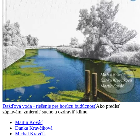
Dažďová voda - riešenie pre horúcu budúcnosť
Ako predísť
záplavám, zmierniť sucho a ozdraviť klímu
Martin Kováč
Danka Kravčíková
Michal Kravčík