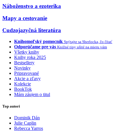
Náboženstvo a ezoterika
Mapy a cestovanie
Cudzojazyčná literatúra
Knihomoľský pomocník
Spýtajte sa Sherlocka, čo čítať
Odporúčame pre vás
Knižné tipy ušité na mieru vám
Všetky knihy
Knihy roka 2025
Bestsellery
Novinky
Pripravované
Akcie a zľavy
Kolekcie
BookTok
Mám záujem o titul
Top autori
Dominik Dán
Julie Caplin
Rebecca Yarros