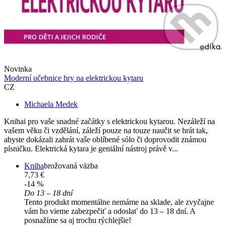
Novinka
Moderní učebnice hry na elektrickou kytaru
CZ
Michaela Medek
Knihai pro vaše snadné začátky s elektrickou kytarou. Nezáleží na
vašem věku či vzdělání, záleží pouze na touze naučit se hrát tak,
abyste dokázali zahrát vaše oblíbené sólo či doprovodit známou
písničku. Elektrická kytara je geniální nástroj právě v...
Kniha
brožovaná väzba
7,73 €
-14 %
Do 13 – 18 dní
Tento produkt momentálne nemáme na sklade, ale zvyčajne
vám ho vieme zabezpečiť a odoslať do 13 – 18 dní. A
posnažíme sa aj trochu rýchlejšie!