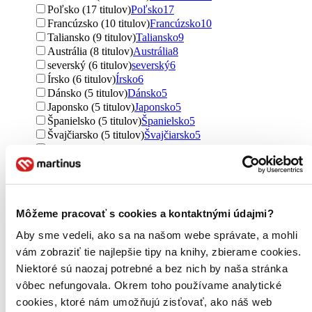
Poľsko (17 titulov)
Poľsko
17
Francúzsko (10 titulov)
Francúzsko
10
Taliansko (9 titulov)
Taliansko
9
Austrália (8 titulov)
Austrália
8
severský (6 titulov)
severský
6
Írsko (6 titulov)
Írsko
6
Dánsko (5 titulov)
Dánsko
5
Japonsko (5 titulov)
Japonsko
5
Španielsko (5 titulov)
Španielsko
5
Švajčiarsko (5 titulov)
Švajčiarsko
5
Ukrajina (4 tituly)
Ukrajina
4
Rumunsko (3 tituly)
Rumunsko
3
Rakúsko (2 tituly)
Rakúsko
2
Kanada (2 tituly)
Kanada
2
Jamajka (2 tituly)
Jamajka
2
Môžeme pracovať s cookies a kontaktnými údajmi?
Švédsko (1 titul)
Švédsko
1
Haiti (1 titul)
Haiti
1
Aby sme vedeli, ako sa na našom webe správate, a mohli
Holandsko (1 titul)
Holandsko
1
vám zobraziť tie najlepšie tipy na knihy, zbierame cookies.
Portugalsko (1 titul)
Portugalsko
1
Niektoré sú naozaj potrebné a bez nich by naša stránka
Ďalšie možnosti
vôbec nefungovala. Okrem toho používame analytické
Autor
cookies, ktoré nám umožňujú zisťovať, ako náš web