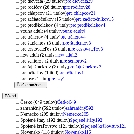
pre dievčatá (29 titulov)
pre dievčatá
29
pre rodičov (28 titulov)
pre rodičov
28
pre chlapcov (21 titulov)
pre chlapcov
21
pre začiatočníkov (15 titulov)
pre začiatočníkov
15
pre predškolákov (4 tituly)
pre predškolákov
4
young adult (4 tituly)
young adult
4
pre trénerov (4 tituly)
pre trénerov
4
pre študentov (3 tituly)
pre študentov
3
pre cestovateľov (3 tituly)
pre cestovateľov
3
new adult (2 tituly)
new adult
2
pre seniorov (2 tituly)
pre seniorov
2
pre fajnšmekrov (2 tituly)
pre fajnšmekrov
2
pre učiteľov (1 titul)
pre učiteľov
1
pre psy (1 titul)
pre psy
1
Ďalšie možnosti
Pôvod
Česko (649 titulov)
Česko
649
zahraničný (592 titulov)
zahraničný
592
Nemecko (205 titulov)
Nemecko
205
Spojené štáty (192 titulov)
Spojené štáty
192
Spojené kráľovstvo (121 titulov)
Spojené kráľovstvo
121
Slovensko (116 titulov)
Slovensko
116