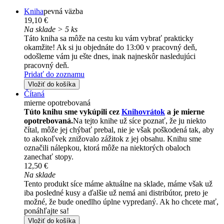
Kniha
pevná väzba
19,10 €
Na sklade > 5 ks
Táto kniha sa môže na cestu ku vám vybrať prakticky
okamžite! Ak si ju objednáte do 13:00 v pracovný deň,
odošleme vám ju ešte dnes, inak najneskôr nasledujúci
pracovný deň.
Pridať do zoznamu
Vložiť do košíka
Čítaná
mierne opotrebovaná
Túto knihu sme vykúpili cez
Knihovrátok
a je mierne
opotrebovaná.
Na tejto knihe už síce poznať, že ju niekto
čítal, môže jej chýbať prebal, nie je však poškodená tak, aby
to akokoľvek znižovalo zážitok z jej obsahu. Knihu sme
označili nálepkou, ktorá môže na niektorých obaloch
zanechať stopy.
12,50 €
Na sklade
Tento produkt síce máme aktuálne na sklade, máme však už
iba posledné kusy a ďalšie už nemá ani distribútor, preto je
možné, že bude onedlho úplne vypredaný. Ak ho chcete mať,
ponáhľajte sa!
Vložiť do košíka