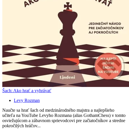
Šach: Ako hrať a vyhrávať
Levy Rozman
Naučte sa hrať šach od medzinárodného majstra a najlepšieho
učiteľa na YouTube Levyho Rozmana (alias GothamChess) v tomto
osviežujúcom a zábavnom sprievodcovi pre začiatočníkov a stredne
pokročilých hráčov...