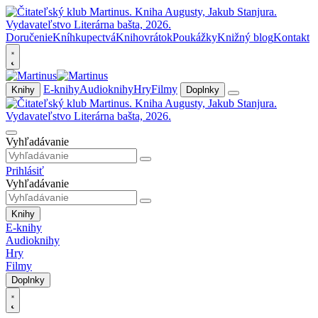
Doručenie
Kníhkupectvá
Knihovrátok
Poukážky
Knižný blog
Kontakt
E-knihy
Audioknihy
Hry
Filmy
Knihy
Doplnky
Vyhľadávanie
Prihlásiť
Vyhľadávanie
Knihy
E-knihy
Audioknihy
Hry
Filmy
Doplnky