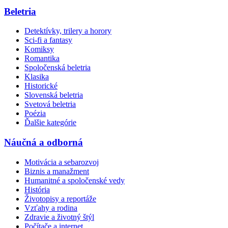
Beletria
Detektívky, trilery a horory
Sci-fi a fantasy
Komiksy
Romantika
Spoločenská beletria
Klasika
Historické
Slovenská beletria
Svetová beletria
Poézia
Ďalšie kategórie
Náučná a odborná
Motivácia a sebarozvoj
Biznis a manažment
Humanitné a spoločenské vedy
História
Životopisy a reportáže
Vzťahy a rodina
Zdravie a životný štýl
Počítače a internet