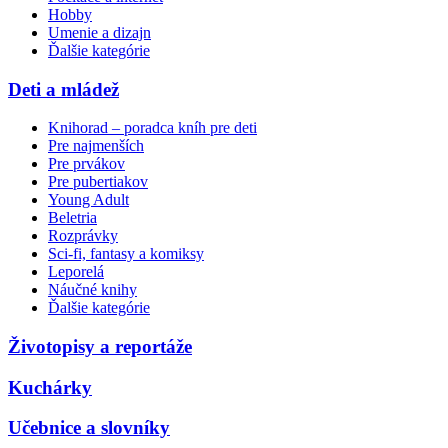
Hobby
Umenie a dizajn
Ďalšie kategórie
Deti a mládež
Knihorad – poradca kníh pre deti
Pre najmenších
Pre prvákov
Pre pubertiakov
Young Adult
Beletria
Rozprávky
Sci-fi, fantasy a komiksy
Leporelá
Náučné knihy
Ďalšie kategórie
Životopisy a reportáže
Kuchárky
Učebnice a slovníky