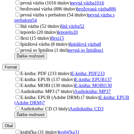
pevná väzba (1016 titulov)
pevná väzba
1016
brožovaná väzba (886 titulov)
brožovaná väzba
886
pevná väzba s prebalom (54 titulov)
pevná väzba s
prebalom
54
šitá väzba (52 titulov)
šitá väzba
52
leporelo (20 titulov)
leporelo
20
flexi (15 titulov)
flexi
15
špirálová väzba (8 titulov)
špirálová väzba
8
pevná so špirálou (1 titul)
pevná so špirálou
1
Ďalšie možnosti
Formát
E-kniha: PDF (233 titulov)
E-kniha: PDF
233
E-kniha: EPUB (137 titulov)
E-kniha: EPUB
137
E-kniha: MOBI (130 titulov)
E-kniha: MOBI
130
Audiokniha: MP3 (7 titulov)
Audiokniha: MP3
7
E-kniha: EPUB (Adobe DRM) (7 titulov)
E-kniha: EPUB
(Adobe DRM)
7
Audiokniha: CD (3 tituly)
Audiokniha: CD
3
Ďalšie možnosti
Obal
krabička (31 titulov)
krabička
31