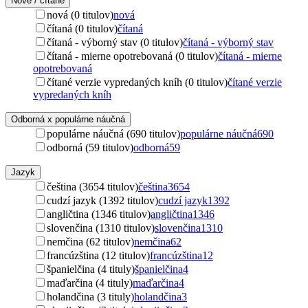
Nové / čítané
nová (0 titulov)
nová
čítaná (0 titulov)
čítaná
čítaná - výborný stav (0 titulov)
čítaná - výborný stav
čítaná - mierne opotrebovaná (0 titulov)
čítaná - mierne
opotrebovaná
čítané verzie vypredaných kníh (0 titulov)
čítané verzie
vypredaných kníh
Odborná x populárne náučná
populárne náučná (690 titulov)
populárne náučná
690
odborná (59 titulov)
odborná
59
Jazyk
čeština (3654 titulov)
čeština
3654
cudzí jazyk (1392 titulov)
cudzí jazyk
1392
angličtina (1346 titulov)
angličtina
1346
slovenčina (1310 titulov)
slovenčina
1310
nemčina (62 titulov)
nemčina
62
francúzština (12 titulov)
francúzština
12
španielčina (4 tituly)
španielčina
4
maďarčina (4 tituly)
maďarčina
4
holandčina (3 tituly)
holandčina
3