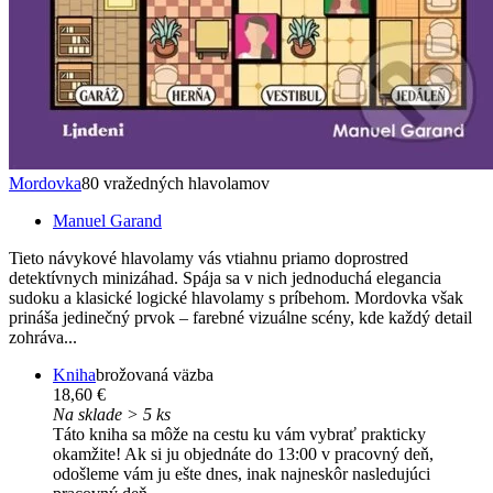
Mordovka
80 vražedných hlavolamov
Manuel Garand
Tieto návykové hlavolamy vás vtiahnu priamo doprostred
detektívnych minizáhad. Spája sa v nich jednoduchá elegancia
sudoku a klasické logické hlavolamy s príbehom. Mordovka však
prináša jedinečný prvok – farebné vizuálne scény, kde každý detail
zohráva...
Kniha
brožovaná väzba
18,60 €
Na sklade > 5 ks
Táto kniha sa môže na cestu ku vám vybrať prakticky
okamžite! Ak si ju objednáte do 13:00 v pracovný deň,
odošleme vám ju ešte dnes, inak najneskôr nasledujúci