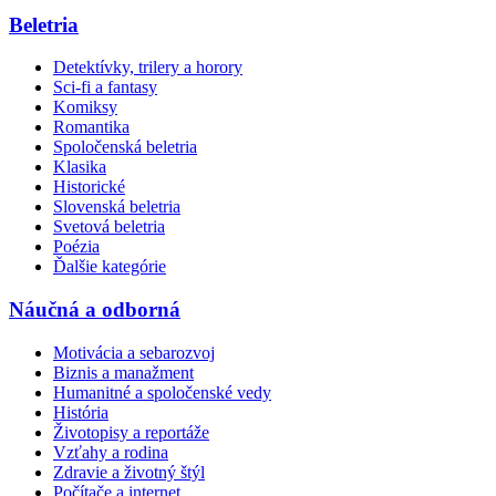
Beletria
Detektívky, trilery a horory
Sci-fi a fantasy
Komiksy
Romantika
Spoločenská beletria
Klasika
Historické
Slovenská beletria
Svetová beletria
Poézia
Ďalšie kategórie
Náučná a odborná
Motivácia a sebarozvoj
Biznis a manažment
Humanitné a spoločenské vedy
História
Životopisy a reportáže
Vzťahy a rodina
Zdravie a životný štýl
Počítače a internet