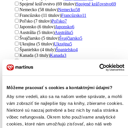
Spojené kráľovstvo (69 titulov)
Spojené kráľovstvo
69
Nemecko (58 titulov)
Nemecko
58
Francúzsko (11 titulov)
Francúzsko
11
Poľsko (7 titulov)
Poľsko
7
Japonsko (6 titulov)
Japonsko
6
Austrália (5 titulov)
Austrália
5
Švajčiarsko (5 titulov)
Švajčiarsko
5
Ukrajina (5 titulov)
Ukrajina
5
Španielsko (4 tituly)
Španielsko
4
Kanada (3 tituly)
Kanada
3
Taliansko (3 tituly)
Taliansko
3
Surinam (3 tituly)
Surinam
3
severský (2 tituly)
severský
2
Nórsko (1 titul)
Nórsko
1
Švédsko (1 titul)
Švédsko
1
Môžeme pracovať s cookies a kontaktnými údajmi?
Írsko (1 titul)
Írsko
1
Gibraltár (1 titul)
Gibraltár
1
Aby sme vedeli, ako sa na našom webe správate, a mohli
Holandsko (1 titul)
Holandsko
1
vám zobraziť tie najlepšie tipy na knihy, zbierame cookies.
Rumunsko (1 titul)
Rumunsko
1
Niektoré sú naozaj potrebné a bez nich by naša stránka
Rusko (1 titul)
Rusko
1
vôbec nefungovala. Okrem toho používame analytické
Ďalšie možnosti
cookies, ktoré nám umožňujú zisťovať, ako náš web