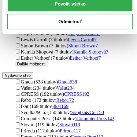
Vladimír Motyčka (8 titulov)
Vladimír Motyčka
8
Povoliť všetko
Kenneth Grahame (8 titulov)
Kenneth Grahame
8
Klára Trnková (8 titulov)
Klára Trnková
8
Cesar Millan (8 titulov)
Cesar Millan
8
Odmietnuť
Václav Hájek (7 titulov)
Václav Hájek
7
Siegfried Stein (7 titulov)
Siegfried Stein
7
Lewis Carroll (7 titulov)
Lewis Carroll
7
Simon Brown (7 titulov)
Simon Brown
7
Kamila Skopová (7 titulov)
Kamila Skopová
7
Esther Verhoef (7 titulov)
Esther Verhoef
7
Ďalšie možnosti
Vydavateľstvo
Grada (538 titulov)
Grada
538
Vašut (234 titulov)
Vašut
234
CPRESS (192 titulov)
CPRESS
192
Rebo (172 titulov)
Rebo
172
Ikar (169 titulov)
Ikar
169
Svojtka&Co. (150 titulov)
Svojtka&Co.
150
Computer Press (143 titulov)
Computer Press
143
Slovart (119 titulov)
Slovart
119
Príroda (117 titulov)
Príroda
117
Fortuna Print (112 titulov)
Fortuna Print
112