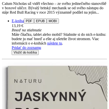
Calum Nicholas už viděl všechno – ze svého jedinečného stanoviště
v boxové uličce. Bývalý britský mechanik se od svého nástupu do
stáje Red Bull Racing v roce 2015 významně podílel na jejím...
E-kniha
PDF
EPUB
MOBI
13,19 €
Ihneď na stiahnutie
Máte čítačku, tablet alebo mobil? Stiahnite si do nich e-knihu:
budete ju mať hneď a ešte aj ušetríte život stromom. Viac
informácii o e-knihách
nájdete tu
.
Pridať do zoznamu
Vložiť do košíka