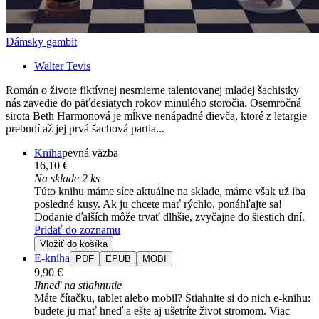
Dámsky gambit
Walter Tevis
Román o živote fiktívnej nesmierne talentovanej mladej šachistky
nás zavedie do päťdesiatych rokov minulého storočia. Osemročná
sirota Beth Harmonová je mĺkve nenápadné dievča, ktoré z letargie
prebudí až jej prvá šachová partia...
Kniha
pevná väzba
16,10 €
Na sklade 2 ks
Túto knihu máme síce aktuálne na sklade, máme však už iba
posledné kusy. Ak ju chcete mať rýchlo, ponáhľajte sa!
Dodanie ďalších môže trvať dlhšie, zvyčajne do šiestich dní.
Pridať do zoznamu
Vložiť do košíka
E-kniha
PDF
EPUB
MOBI
9,90 €
Ihneď na stiahnutie
Máte čítačku, tablet alebo mobil? Stiahnite si do nich e-knihu:
budete ju mať hneď a ešte aj ušetríte život stromom. Viac