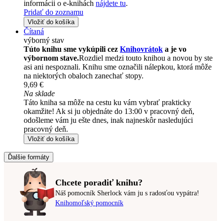
informácii o e-knihách
nájdete tu
.
Pridať do zoznamu
Vložiť do košíka
Čítaná
výborný stav
Túto knihu sme vykúpili cez
Knihovrátok
a je vo
výbornom stave.
Rozdiel medzi touto knihou a novou by ste
asi ani nespoznali. Knihu sme označili nálepkou, ktorá môže
na niektorých obaloch zanechať stopy.
9,69 €
Na sklade
Táto kniha sa môže na cestu ku vám vybrať prakticky
okamžite! Ak si ju objednáte do 13:00 v pracovný deň,
odošleme vám ju ešte dnes, inak najneskôr nasledujúci
pracovný deň.
Vložiť do košíka
Ďalšie formáty
Chcete poradiť knihu?
Náš pomocník Sherlock vám ju s radosťou vypátra!
Knihomoľský pomocník