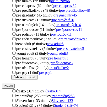
pre mužov (66 titulov)
pre mužov
66
pre chlapcov (62 titulov)
pre chlapcov
62
pre predškolákov (48 titulov)
pre predškolákov
48
pre gazdinky (45 titulov)
pre gazdinky
45
pre dievčatá (16 titulov)
pre dievčatá
16
pre náročných (14 titulov)
pre náročných
14
pre športovcov (11 titulov)
pre športovcov
11
pre rodičov (11 titulov)
pre rodičov
11
pre začiatočníkov (7 titulov)
pre začiatočníkov
7
new adult (6 titulov)
new adult
6
pre cestovateľov (5 titulov)
pre cestovateľov
5
young adult (3 tituly)
young adult
3
pre trénerov (3 tituly)
pre trénerov
3
pre študentov (3 tituly)
pre študentov
3
pre učiteľov (2 tituly)
pre učiteľov
2
pre psy (1 titul)
pre psy
1
Ďalšie možnosti
Pôvod
Česko (314 titulov)
Česko
314
zahraničný (253 titulov)
zahraničný
253
Slovensko (133 titulov)
Slovensko
133
Spojené štáty (74 titulov)
Spojené štáty
74