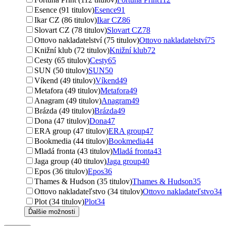
Esence (91 titulov)
Esence
91
Ikar CZ (86 titulov)
Ikar CZ
86
Slovart CZ (78 titulov)
Slovart CZ
78
Ottovo nakladatelství (75 titulov)
Ottovo nakladatelství
75
Knižní klub (72 titulov)
Knižní klub
72
Cesty (65 titulov)
Cesty
65
SUN (50 titulov)
SUN
50
Víkend (49 titulov)
Víkend
49
Metafora (49 titulov)
Metafora
49
Anagram (49 titulov)
Anagram
49
Brázda (49 titulov)
Brázda
49
Dona (47 titulov)
Dona
47
ERA group (47 titulov)
ERA group
47
Bookmedia (44 titulov)
Bookmedia
44
Mladá fronta (43 titulov)
Mladá fronta
43
Jaga group (40 titulov)
Jaga group
40
Epos (36 titulov)
Epos
36
Thames & Hudson (35 titulov)
Thames & Hudson
35
Ottovo nakladateľstvo (34 titulov)
Ottovo nakladateľstvo
34
Plot (34 titulov)
Plot
34
Ďalšie možnosti