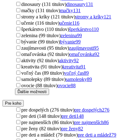
dinosaury (131 titulov)
dinosaury
131
mačky (131 titulov)
mačky
131
stromy a kríky (121 titulov)
stromy a kríky
121
učenie (116 titulov)
učenie
116
šperkárstvo (110 titulov)
šperkárstvo
110
zelenina (99 titulov)
zelenina
99
bývanie (99 titulov)
bývanie
99
zaujímavosti (95 titulov)
zaujímavosti
95
omaľovánka (92 titulov)
omaľovánka
92
aktivity (92 titulov)
aktivity
92
kreativita (91 titulov)
kreativita
91
voľný čas (89 titulov)
voľný čas
89
samolepky (89 titulov)
samolepky
89
ovocie (88 titulov)
ovocie
88
Ďalšie možnosti
Pre koho
pre dospelých (276 titulov)
pre dospelých
276
pre deti (148 titulov)
pre deti
148
pre najmenších (86 titulov)
pre najmenších
86
pre ženy (82 titulov)
pre ženy
82
pre deti a mládež (79 titulov)
pre deti a mládež
79