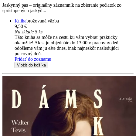
Jaskynný pas – originálny záznamník na zbieranie pečiatok zo
sprístupených jaskýň...
Kniha
brožovaná väzba
9,50 €
Na sklade 5 ks
Táto kniha sa môže na cestu ku vám vybrať prakticky
okamžite! Ak si ju objednáte do 13:00 v pracovný deň,
odošleme vám ju ešte dnes, inak najneskôr nasledujúci
pracovný deň.
Pridať do zoznamu
Vložiť do košíka