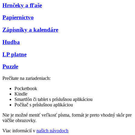
Hrnčeky a fľaše
Papiernictvo
Zápisníky a kalendáre
Hudba
LP platne
Puzzle
Prečítate na zariadeniach:
Pocketbook
Kindle
Smartfón či tablet s príslušnou aplikáciou
Počítač s príslušnou aplikáciou
Nie je možné meniť veľkosť písma, formát je preto vhodný skôr pre
väčšie obrazovky.
Viac informácií v
našich návodoch