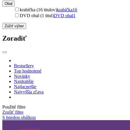
Obal
krabička (16 titulov)
krabička
16
DVD obal (1 titul)
DVD obal
1
Zúžiť výber
Zoradiť
Bestsellery
Top hodnotené
Novinky
Najdrahšie
Najlacnejšie
Najvyššia zľava
Použité filtre
Zrušiť filtre
S hnedou obálkou