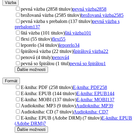
Väzba
pevná väzba (2858 titulov)
pevná väzba
2858
brožovaná väzba (2585 titulov)
brožovaná väzba
2585
pevná väzba s prebalom (137 titulov)
pevná väzba s
prebalom
137
šitá väzba (101 titulov)
šitá väzba
101
flexi (55 titulov)
flexi
55
leporelo (34 titulov)
leporelo
34
špirálová väzba (22 titulov)
špirálová väzba
22
penová (4 tituly)
penová
4
pevná so špirálou (1 titul)
pevná so špirálou
1
Ďalšie možnosti
Formát
E-kniha: PDF (258 titulov)
E-kniha: PDF
258
E-kniha: EPUB (144 titulov)
E-kniha: EPUB
144
E-kniha: MOBI (137 titulov)
E-kniha: MOBI
137
Audiokniha: MP3 (9 titulov)
Audiokniha: MP3
9
Audiokniha: CD (7 titulov)
Audiokniha: CD
7
E-kniha: EPUB (Adobe DRM) (7 titulov)
E-kniha: EPUB
(Adobe DRM)
7
Ďalšie možnosti