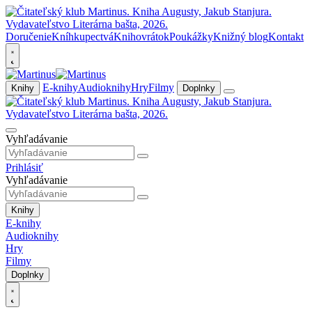
Doručenie
Kníhkupectvá
Knihovrátok
Poukážky
Knižný blog
Kontakt
E-knihy
Audioknihy
Hry
Filmy
Knihy
Doplnky
Vyhľadávanie
Prihlásiť
Vyhľadávanie
Knihy
E-knihy
Audioknihy
Hry
Filmy
Doplnky