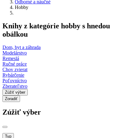
Odborné a náučné
Hobby
Knihy z kategórie hobby s hnedou
obálkou
Dom, byt a záhrada
Modelárstvo
Remeslá
Ručné práce
Chov zvierat
Rybárčenie
Poľovníctvo
Zberateľstvo
Zúžiť výber
Zoradiť
Zúžiť výber
Typ