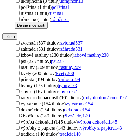
ukrajinčina (3 tituly)
ukrajinčina
3
poľština (1 titul)
poľština
1
ruština (1 titul)
ruština
1
rómčina (1 titul)
rómčina
1
Ďalšie možnosti
Téma
zvieratá (537 titulov)
zvieratá
537
záhrada (531 titulov)
záhrada
531
izbové rastliny (230 titulov)
izbové rastliny
230
psi (225 titulov)
psi
225
rastliny (209 titulov)
rastliny
209
kvety (200 titulov)
kvety
200
príroda (194 titulov)
príroda
194
byliny (173 titulov)
byliny
173
stavba (167 titulov)
stavba
167
rady do domácnosti (161 titulov)
rady do domácnosti
161
vytváranie (154 titulov)
vytváranie
154
dekorácie (154 titulov)
dekorácie
154
živočíchy (149 titulov)
živočíchy
149
výroba dekorácií (145 titulov)
výroba dekorácií
145
výrobky z papiera (143 titulov)
výrobky z papiera
143
tradícia (140 titulov)
tradícia
140