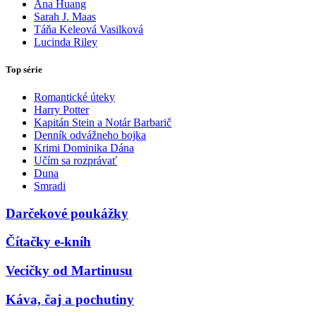
Ana Huang
Sarah J. Maas
Táňa Keleová Vasilková
Lucinda Riley
Top série
Romantické úteky
Harry Potter
Kapitán Stein a Notár Barbarič
Denník odvážneho bojka
Krimi Dominika Dána
Učím sa rozprávať
Duna
Smradi
Darčekové poukážky
Čítačky e-kníh
Vecičky od Martinusu
Káva, čaj a pochutiny