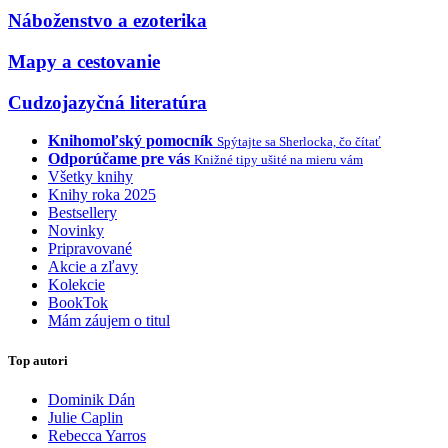
Náboženstvo a ezoterika
Mapy a cestovanie
Cudzojazyčná literatúra
Knihomoľský pomocník
Spýtajte sa Sherlocka, čo čítať
Odporúčame pre vás
Knižné tipy ušité na mieru vám
Všetky knihy
Knihy roka 2025
Bestsellery
Novinky
Pripravované
Akcie a zľavy
Kolekcie
BookTok
Mám záujem o titul
Top autori
Dominik Dán
Julie Caplin
Rebecca Yarros