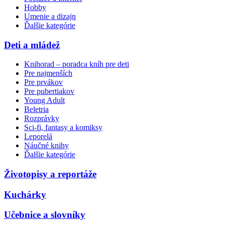
Hobby
Umenie a dizajn
Ďalšie kategórie
Deti a mládež
Knihorad – poradca kníh pre deti
Pre najmenších
Pre prvákov
Pre pubertiakov
Young Adult
Beletria
Rozprávky
Sci-fi, fantasy a komiksy
Leporelá
Náučné knihy
Ďalšie kategórie
Životopisy a reportáže
Kuchárky
Učebnice a slovníky