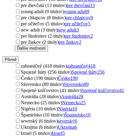
pre dievčatá (13 titulov)
pre dievčatá
13
young adult (9 titulov)
young adult
9
pre chlapcov (8 titulov)
pre chlapcov
8
pre učiteľov (5 titulov)
pre učiteľov
5
new adult (3 tituly)
new adult
3
pre študentov (2 tituly)
pre študentov
2
pre žiakov (2 tituly)
pre žiakov
2
Ďalšie možnosti
Pôvod
zahraničný (418 titulov)
zahraničný
418
Spojené štáty (256 titulov)
Spojené štáty
256
Česko (190 titulov)
Česko
190
Slovensko (89 titulov)
Slovensko
89
Spojené kráľovstvo (41 titulov)
Spojené kráľovstvo
41
Austrália (28 titulov)
Austrália
28
Nemecko (25 titulov)
Nemecko
25
Nigéria (10 titulov)
Nigéria
10
Španielsko (10 titulov)
Španielsko
10
severský (6 titulov)
severský
6
Ukrajina (6 titulov)
Ukrajina
6
Izrael (5 titulov)
Izrael
5