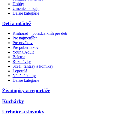
Hobby
Umenie a dizajn
Ďalšie kategórie
Deti a mládež
Knihorad – poradca kníh pre deti
Pre najmenších
Pre prvákov
Pre pubertiakov
Young Adult
Beletria
Rozprávky
Sci-fi, fantasy a komiksy
Leporelá
Náučné knihy
Ďalšie kategórie
Životopisy a reportáže
Kuchárky
Učebnice a slovníky