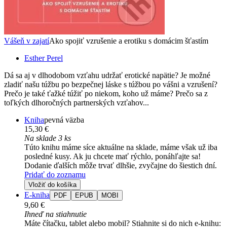
Vášeň v zajatí
Ako spojiť vzrušenie a erotiku s domácim šťastím
Esther Perel
Dá sa aj v dlhodobom vzťahu udržať erotické napätie? Je možné
zladiť našu túžbu po bezpečnej láske s túžbou po vášni a vzrušení?
Prečo je také ťažké túžiť po niekom, koho už máme? Prečo sa z
toľkých dlhoročných partnerských vzťahov...
Kniha
pevná väzba
15,30 €
Na sklade 3 ks
Túto knihu máme síce aktuálne na sklade, máme však už iba
posledné kusy. Ak ju chcete mať rýchlo, ponáhľajte sa!
Dodanie ďalších môže trvať dlhšie, zvyčajne do šiestich dní.
Pridať do zoznamu
Vložiť do košíka
E-kniha
PDF
EPUB
MOBI
9,60 €
Ihneď na stiahnutie
Máte čítačku, tablet alebo mobil? Stiahnite si do nich e-knihu: