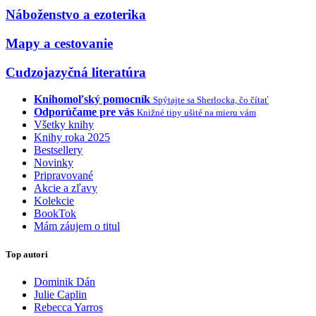
Náboženstvo a ezoterika
Mapy a cestovanie
Cudzojazyčná literatúra
Knihomoľský pomocník
Spýtajte sa Sherlocka, čo čítať
Odporúčame pre vás
Knižné tipy ušité na mieru vám
Všetky knihy
Knihy roka 2025
Bestsellery
Novinky
Pripravované
Akcie a zľavy
Kolekcie
BookTok
Mám záujem o titul
Top autori
Dominik Dán
Julie Caplin
Rebecca Yarros