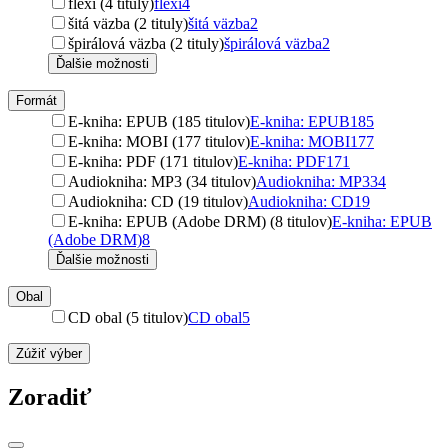
flexi (4 tituly)
flexi
4
šitá väzba (2 tituly)
šitá väzba
2
špirálová väzba (2 tituly)
špirálová väzba
2
Ďalšie možnosti
Formát
E-kniha: EPUB (185 titulov)
E-kniha: EPUB
185
E-kniha: MOBI (177 titulov)
E-kniha: MOBI
177
E-kniha: PDF (171 titulov)
E-kniha: PDF
171
Audiokniha: MP3 (34 titulov)
Audiokniha: MP3
34
Audiokniha: CD (19 titulov)
Audiokniha: CD
19
E-kniha: EPUB (Adobe DRM) (8 titulov)
E-kniha: EPUB
(Adobe DRM)
8
Ďalšie možnosti
Obal
CD obal (5 titulov)
CD obal
5
Zúžiť výber
Zoradiť