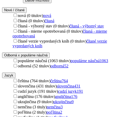
Ďalšie možnosti
Nové / čítané
nová (0 titulov)
nová
čítaná (0 titulov)
čítaná
čítaná - výborný stav (0 titulov)
čítaná - výborný stav
čítaná - mierne opotrebovaná (0 titulov)
čítaná - mierne
opotrebovaná
čítané verzie vypredaných kníh (0 titulov)
čítané verzie
vypredaných kníh
Odborná x populárne náučná
populárne náučná (1063 titulov)
populárne náučná
1063
odborná (52 titulov)
odborná
52
Jazyk
čeština (764 titulov)
čeština
764
slovenčina (431 titulov)
slovenčina
431
cudzí jazyk (191 titulov)
cudzí jazyk
191
angličtina (176 titulov)
angličtina
176
ukrajinčina (9 titulov)
ukrajinčina
9
nemčina (3 tituly)
nemčina
3
poľština (2 tituly)
poľština
2