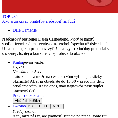
TOP #85
Ako si získavať priateľov a pôsobiť na ľudí
Dale Carnegie
Nadčasový bestseller Dalea Carnegieho, ktorý je nabitý
spoľahlivými radami, vyniesol na vrchol úspechu už tisíce ľudí.
Uplatnením jeho princípov vyťažíte aj vy maximálny potenciál v
súčasnej zložitej a konkurenčnej dobe, a to ako v o
Kniha
pevná väzba
15,57 €
Na sklade > 5 ks
Táto kniha sa môže na cestu ku vám vybrať prakticky
okamžite! Ak si ju objednáte do 13:00 v pracovný deň,
odošleme vám ju ešte dnes, inak najneskôr nasledujúci
pracovný deň.
Pridať do zoznamu
Vložiť do košíka
E-kniha
PDF
EPUB
MOBI
Predaj skončil
Ach, mrzí nás to, ale platnosť licencie na predaj tohto titulu