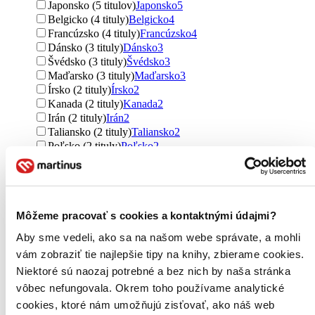
Japonsko (5 titulov)
Japonsko
5
Belgicko (4 tituly)
Belgicko
4
Francúzsko (4 tituly)
Francúzsko
4
Dánsko (3 tituly)
Dánsko
3
Švédsko (3 tituly)
Švédsko
3
Maďarsko (3 tituly)
Maďarsko
3
Írsko (2 tituly)
Írsko
2
Kanada (2 tituly)
Kanada
2
Irán (2 tituly)
Irán
2
Taliansko (2 tituly)
Taliansko
2
Poľsko (2 tituly)
Poľsko
2
Južná Afrika (2 tituly)
Južná Afrika
2
Estónsko (1 titul)
Estónsko
1
India (1 titul)
India
1
Palestínske územia (1 titul)
Palestínske územia
1
Môžeme pracovať s cookies a kontaktnými údajmi?
Rusko (1 titul)
Rusko
1
Ďalšie možnosti
Aby sme vedeli, ako sa na našom webe správate, a mohli
vám zobraziť tie najlepšie tipy na knihy, zbierame cookies.
Autor
Niektoré sú naozaj potrebné a bez nich by naša stránka
Allan Pease (58 titulov)
Allan Pease
58
Barbara Pease (58 titulov)
Barbara Pease
58
vôbec nefungovala. Okrem toho používame analytické
John Gray (49 titulov)
John Gray
49
cookies, ktoré nám umožňujú zisťovať, ako náš web
Dale Carnegie (46 titulov)
Dale Carnegie
46