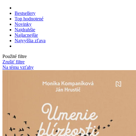
Bestsellery
Top hodnotené
Novinky
Najdrahšie
Najlacnejšie
Najvyššia zľava
Použité filtre
Zrušiť filtre
Na tému vzťahy