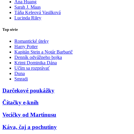
Ana Huang
Sarah J. Maas
Táňa Keleová Vasilková
Lucinda Riley
Top série
Romantické úteky
Harry Potter
Kapitán Stein a Notár Barbarič
Denník odvážneho bojka
Krimi Dominika Dána
Učím sa rozprávať
Duna
Smradi
Darčekové poukážky
Čítačky e-kníh
Vecičky od Martinusu
Káva, čaj a pochutiny