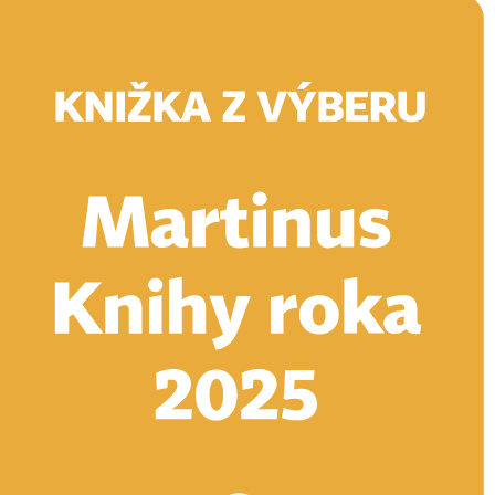
Doručenie
Kníhkupectvá
Knihovrátok
Poukážky
Knižný blog
Kontakt
E-knihy
Audioknihy
Hry
Filmy
Knihy
Doplnky
Vyhľadávanie
Prihlásiť
Vyhľadávanie
Knihy
E-knihy
Audioknihy
Hry
Filmy
Doplnky