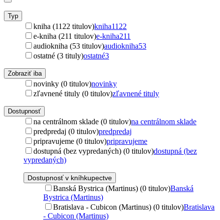
Typ
kniha (1122 titulov)
kniha
1122
e-kniha (211 titulov)
e-kniha
211
audiokniha (53 titulov)
audiokniha
53
ostatné (3 tituly)
ostatné
3
Zobraziť iba
novinky (0 titulov)
novinky
zľavnené tituly (0 titulov)
zľavnené tituly
Dostupnosť
na centrálnom sklade (0 titulov)
na centrálnom sklade
predpredaj (0 titulov)
predpredaj
pripravujeme (0 titulov)
pripravujeme
dostupná (bez vypredaných) (0 titulov)
dostupná (bez
vypredaných)
Dostupnosť v kníhkupectve
Banská Bystrica (Martinus) (0 titulov)
Banská
Bystrica (Martinus)
Bratislava - Cubicon (Martinus) (0 titulov)
Bratislava
- Cubicon (Martinus)