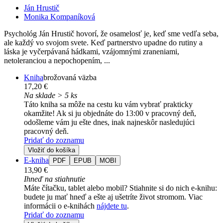
Ján Hrustič
Monika Kompaníková
Psychológ Ján Hrustič hovorí, že osamelosť je, keď sme vedľa seba,
ale každý vo svojom svete. Keď partnerstvo upadne do rutiny a
láska je vyčerpávaná hádkami, vzájomnými zraneniami,
netoleranciou a nepochopením, ...
Kniha
brožovaná väzba
17,20 €
Na sklade > 5 ks
Táto kniha sa môže na cestu ku vám vybrať prakticky
okamžite! Ak si ju objednáte do 13:00 v pracovný deň,
odošleme vám ju ešte dnes, inak najneskôr nasledujúci
pracovný deň.
Pridať do zoznamu
Vložiť do košíka
E-kniha
PDF
EPUB
MOBI
13,90 €
Ihneď na stiahnutie
Máte čítačku, tablet alebo mobil? Stiahnite si do nich e-knihu:
budete ju mať hneď a ešte aj ušetríte život stromom. Viac
informácii o e-knihách
nájdete tu
.
Pridať do zoznamu