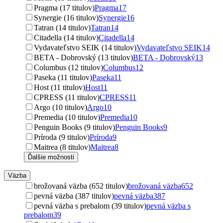
Pragma (17 titulov)
Pragma
17
Synergie (16 titulov)
Synergie
16
Tatran (14 titulov)
Tatran
14
Citadella (14 titulov)
Citadella
14
Vydavateľstvo SEIK (14 titulov)
Vydavateľstvo SEIK
14
BETA - Dobrovský (13 titulov)
BETA - Dobrovský
13
Columbus (12 titulov)
Columbus
12
Paseka (11 titulov)
Paseka
11
Host (11 titulov)
Host
11
CPRESS (11 titulov)
CPRESS
11
Argo (10 titulov)
Argo
10
Premedia (10 titulov)
Premedia
10
Penguin Books (9 titulov)
Penguin Books
9
Príroda (9 titulov)
Príroda
9
Maitrea (8 titulov)
Maitrea
8
Ďalšie možnosti
Väzba
brožovaná väzba (652 titulov)
brožovaná väzba
652
pevná väzba (387 titulov)
pevná väzba
387
pevná väzba s prebalom (39 titulov)
pevná väzba s
prebalom
39