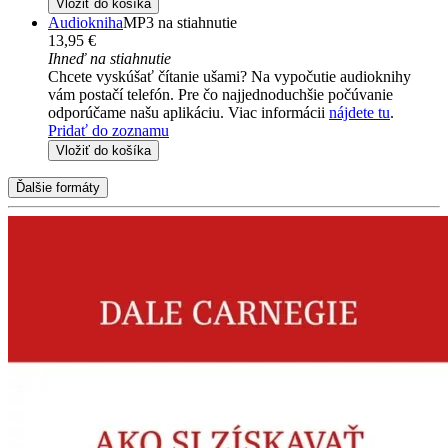
Vložiť do košíka
Audiokniha
MP3 na stiahnutie
13,95 €
Ihneď na stiahnutie
Chcete vyskúšať čítanie ušami? Na vypočutie audioknihy
vám postačí telefón. Pre čo najjednoduchšie počúvanie
odporúčame našu aplikáciu. Viac informácii
nájdete tu
.
Pridať do zoznamu
Vložiť do košíka
Ďalšie formáty