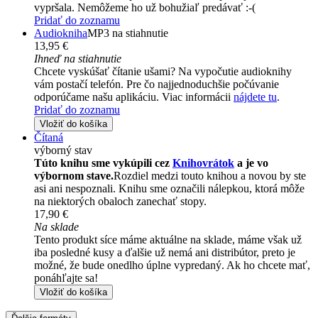
vypršala. Nemôžeme ho už bohužiaľ predávať :-(
Pridať do zoznamu
Audiokniha
MP3 na stiahnutie
13,95 €
Ihneď na stiahnutie
Chcete vyskúšať čítanie ušami? Na vypočutie audioknihy
vám postačí telefón. Pre čo najjednoduchšie počúvanie
odporúčame našu aplikáciu. Viac informácii
nájdete tu
.
Pridať do zoznamu
Vložiť do košíka
Čítaná
výborný stav
Túto knihu sme vykúpili cez
Knihovrátok
a je vo
výbornom stave.
Rozdiel medzi touto knihou a novou by ste
asi ani nespoznali. Knihu sme označili nálepkou, ktorá môže
na niektorých obaloch zanechať stopy.
17,90 €
Na sklade
Tento produkt síce máme aktuálne na sklade, máme však už
iba posledné kusy a ďalšie už nemá ani distribútor, preto je
možné, že bude onedlho úplne vypredaný. Ak ho chcete mať,
ponáhľajte sa!
Vložiť do košíka