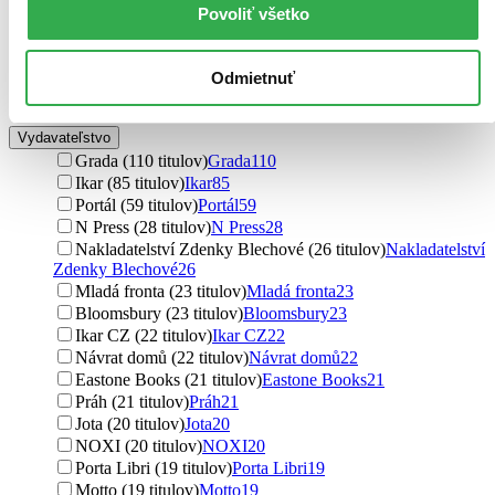
Mark Leyner (7 titulov)
Mark Leyner
7
Povoliť všetko
Billy Goldberg (7 titulov)
Billy Goldberg
7
Marek Herman (7 titulov)
Marek Herman
7
Eric Berne (7 titulov)
Eric Berne
7
Odmietnuť
Ďalšie možnosti
Vydavateľstvo
Grada (110 titulov)
Grada
110
Ikar (85 titulov)
Ikar
85
Portál (59 titulov)
Portál
59
N Press (28 titulov)
N Press
28
Nakladatelství Zdenky Blechové (26 titulov)
Nakladatelství
Zdenky Blechové
26
Mladá fronta (23 titulov)
Mladá fronta
23
Bloomsbury (23 titulov)
Bloomsbury
23
Ikar CZ (22 titulov)
Ikar CZ
22
Návrat domů (22 titulov)
Návrat domů
22
Eastone Books (21 titulov)
Eastone Books
21
Práh (21 titulov)
Práh
21
Jota (20 titulov)
Jota
20
NOXI (20 titulov)
NOXI
20
Porta Libri (19 titulov)
Porta Libri
19
Motto (19 titulov)
Motto
19