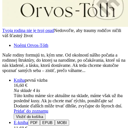
Tvoja rodina nie je tvoj osud
Nedovoľte, aby traumy rodičov ničili
váš šťastný život
Noémi Orvos-Tóth
Naše rodiny formujú to, kým sme. Od okolností nášho počatia a
rodinnej štruktúry, do ktorej sa narodíme, po očakávania, ktoré sú na
nás kladené, a lásku, ktorú dostávame. Ak teda chceme skutočne
spoznať samých seba – zistiť, prečo váhame...
Kniha
pevná väzba
16,60 €
Na sklade 4 ks
Túto knihu máme síce aktuálne na sklade, máme však už iba
posledné kusy. Ak ju chcete mať rýchlo, ponáhľajte sa!
Dodanie ďalších môže trvať dlhšie, zvyčajne do štyroch dní.
Pridať do zoznamu
Vložiť do košíka
E-kniha
PDF
EPUB
MOBI