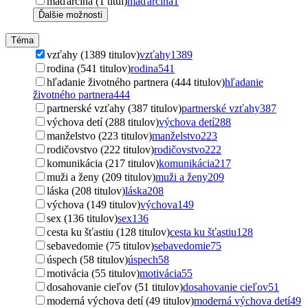
maďarčina (1 titul)
maďarčina
1
Ďalšie možnosti
Téma
vzťahy (1389 titulov)
vzťahy
1389
rodina (541 titulov)
rodina
541
hľadanie životného partnera (444 titulov)
hľadanie
životného partnera
444
partnerské vzťahy (387 titulov)
partnerské vzťahy
387
výchova detí (288 titulov)
výchova detí
288
manželstvo (223 titulov)
manželstvo
223
rodičovstvo (222 titulov)
rodičovstvo
222
komunikácia (217 titulov)
komunikácia
217
muži a ženy (209 titulov)
muži a ženy
209
láska (208 titulov)
láska
208
výchova (149 titulov)
výchova
149
sex (136 titulov)
sex
136
cesta ku šťastiu (128 titulov)
cesta ku šťastiu
128
sebavedomie (75 titulov)
sebavedomie
75
úspech (58 titulov)
úspech
58
motivácia (55 titulov)
motivácia
55
dosahovanie cieľov (51 titulov)
dosahovanie cieľov
51
moderná výchova detí (49 titulov)
moderná výchova detí
49