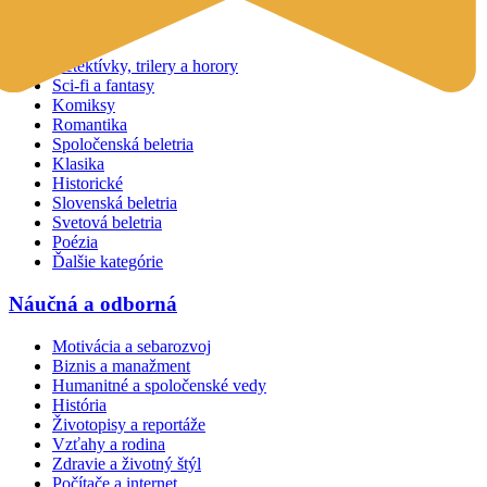
Beletria
Detektívky, trilery a horory
Sci-fi a fantasy
Komiksy
Romantika
Spoločenská beletria
Klasika
Historické
Slovenská beletria
Svetová beletria
Poézia
Ďalšie kategórie
Náučná a odborná
Motivácia a sebarozvoj
Biznis a manažment
Humanitné a spoločenské vedy
História
Životopisy a reportáže
Vzťahy a rodina
Zdravie a životný štýl
Počítače a internet