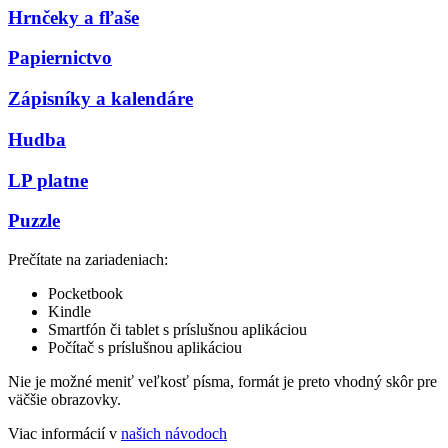
Hrnčeky a fľaše
Papiernictvo
Zápisníky a kalendáre
Hudba
LP platne
Puzzle
Prečítate na zariadeniach:
Pocketbook
Kindle
Smartfón či tablet s príslušnou aplikáciou
Počítač s príslušnou aplikáciou
Nie je možné meniť veľkosť písma, formát je preto vhodný skôr pre
väčšie obrazovky.
Viac informácií v
našich návodoch