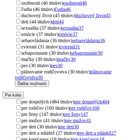
osobnosti (46 titulov)
osobnosti
46
ľudia (46 titulov)
ľudia
46
duchovný život (45 titulov)
duchovný život
45
deti (44 titulov)
deti
44
sexualita (37 titulov)
sexualita
37
emócie (37 titulov)
emócie
37
sebaovládania (36 titulov)
sebaovládania
36
zvieratá (31 titulov)
zvieratá
31
sebapoznanie (30 titulov)
sebapoznanie
30
mačky (30 titulov)
mačky
30
pes (30 titulov)
pes
30
plánovanie rodičovstva (30 titulov)
plánovanie
rodičovstva
30
Ďalšie možnosti
Pre koho
pre dospelých (484 titulov)
pre dospelých
484
pre rodičov (160 titulov)
pre rodičov
160
pre ženy (147 titulov)
pre ženy
147
pre mužov (41 titulov)
pre mužov
41
pre deti (30 titulov)
pre deti
30
pre deti a mládež (27 titulov)
pre deti a mládež
27
pre kresťanov (18 titulov)
pre kresťanov
18