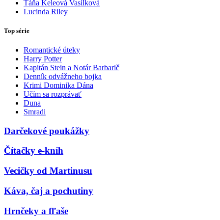
Táňa Keleová Vasilková
Lucinda Riley
Top série
Romantické úteky
Harry Potter
Kapitán Stein a Notár Barbarič
Denník odvážneho bojka
Krimi Dominika Dána
Učím sa rozprávať
Duna
Smradi
Darčekové poukážky
Čítačky e-kníh
Vecičky od Martinusu
Káva, čaj a pochutiny
Hrnčeky a fľaše