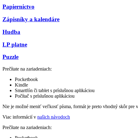
Papiernictvo
Zápisníky a kalendáre
Hudba
LP platne
Puzzle
Prečítate na zariadeniach:
Pocketbook
Kindle
Smartfón či tablet s príslušnou aplikáciou
Počítač s príslušnou aplikáciou
Nie je možné meniť veľkosť písma, formát je preto vhodný skôr pre 
Viac informácií v
našich návodoch
Prečítate na zariadeniach:
Pocketbook