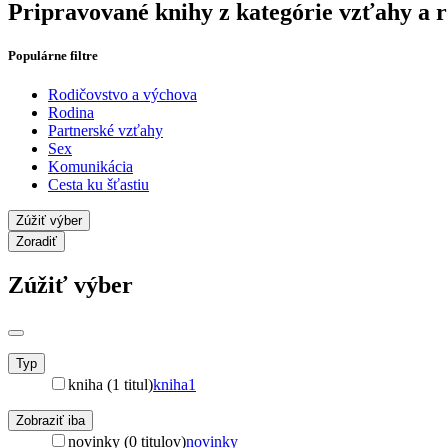
Pripravované knihy z kategórie vzťahy a 
Populárne filtre
Rodičovstvo a výchova
Rodina
Partnerské vzťahy
Sex
Komunikácia
Cesta ku šťastiu
Zúžiť výber
Zoradiť
Zúžiť výber
Typ
kniha (1 titul)
kniha
1
Zobraziť iba
novinky (0 titulov)
novinky