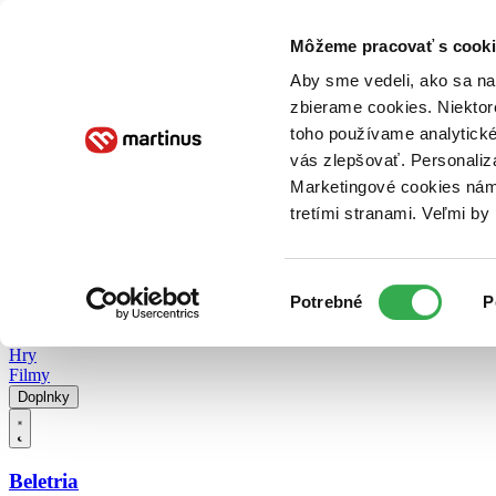
Doručenie
Kníhkupectvá
Knihovrátok
Poukážky
Knižný blog
Kontakt
Môžeme pracovať s cooki
Aby sme vedeli, ako sa na 
zbierame cookies. Niektor
E-knihy
Audioknihy
Hry
Filmy
Knihy
Doplnky
toho používame analytické
vás zlepšovať. Personaliz
Vyhľadávanie
Marketingové cookies nám 
tretími stranami. Veľmi b
Prihlásiť
Vyhľadávanie
Výber
Knihy
Potrebné
P
súhlasu
E-knihy
Audioknihy
Hry
Filmy
Doplnky
Beletria