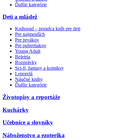
Ďalšie kategórie
Deti a mládež
Knihorad – poradca kníh pre deti
Pre najmenších
Pre prvákov
Pre pubertiakov
Young Adult
Beletria
Rozprávky
Sci-fi, fantasy a komiksy
Leporelá
Náučné knihy
Ďalšie kategórie
Životopisy a reportáže
Kuchárky
Učebnice a slovníky
Náboženstvo a ezoterika