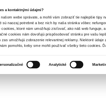
es a kontaktnými údajmi?
našom webe správate, a mohli vám zobraziť tie najlepšie tipy n
é sú naozaj potrebné a bez nich by naša stránka vôbec nefung
 cookies, ktoré nám umožňujú zisťovať, ako náš web funguje, a 
ačné cookies nám dovoľujú prispôsobovať stránku pre vašu lepši
zas umožňujú zobrazenie relevantnej reklamy. Niektoré údaje z
y nám pomohlo, keby sme mohli používať všetky tieto cookies. 
ersonalizačné
Analytické
Marketi