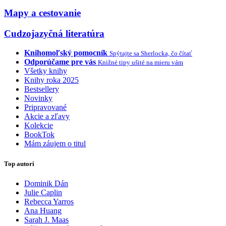
Mapy a cestovanie
Cudzojazyčná literatúra
Knihomoľský pomocník
Spýtajte sa Sherlocka, čo čítať
Odporúčame pre vás
Knižné tipy ušité na mieru vám
Všetky knihy
Knihy roka 2025
Bestsellery
Novinky
Pripravované
Akcie a zľavy
Kolekcie
BookTok
Mám záujem o titul
Top autori
Dominik Dán
Julie Caplin
Rebecca Yarros
Ana Huang
Sarah J. Maas