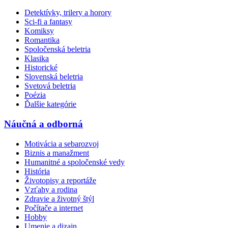
Detektívky, trilery a horory
Sci-fi a fantasy
Komiksy
Romantika
Spoločenská beletria
Klasika
Historické
Slovenská beletria
Svetová beletria
Poézia
Ďalšie kategórie
Náučná a odborná
Motivácia a sebarozvoj
Biznis a manažment
Humanitné a spoločenské vedy
História
Životopisy a reportáže
Vzťahy a rodina
Zdravie a životný štýl
Počítače a internet
Hobby
Umenie a dizajn