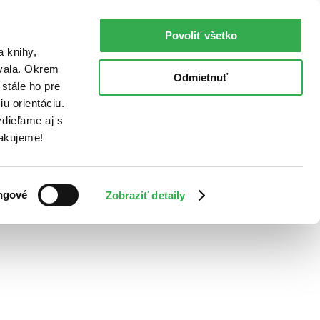
Povoliť všetko
a knihy,
ovala. Okrem
Odmietnuť
stále ho pre
u orientáciu.
dieľame aj s
Ďakujeme!
ngové
Zobraziť detaily