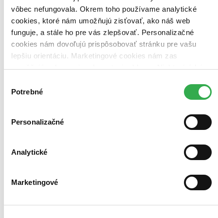
vôbec nefungovala. Okrem toho používame analytické
cookies, ktoré nám umožňujú zisťovať, ako náš web
funguje, a stále ho pre vás zlepšovať. Personalizačné
cookies nám dovoľujú prispôsobovať stránku pre vašu
lepšiu orientáciu. Marketingové cookies nám zas
umožňujú zobrazenie relevantnej reklamy. Niektoré údaje
zdieľame aj s tretími stranami. Veľmi by nám pomohlo,
Výber
keby sme mohli používať všetky tieto cookies. Ďakujeme!
Potrebné
súhlasu
Personalizačné
Analytické
Marketingové