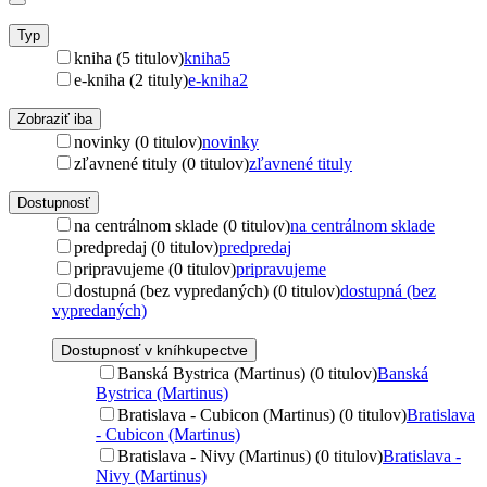
Typ
kniha (5 titulov)
kniha
5
e-kniha (2 tituly)
e-kniha
2
Zobraziť iba
novinky (0 titulov)
novinky
zľavnené tituly (0 titulov)
zľavnené tituly
Dostupnosť
na centrálnom sklade (0 titulov)
na centrálnom sklade
predpredaj (0 titulov)
predpredaj
pripravujeme (0 titulov)
pripravujeme
dostupná (bez vypredaných) (0 titulov)
dostupná (bez
vypredaných)
Dostupnosť v kníhkupectve
Banská Bystrica (Martinus) (0 titulov)
Banská
Bystrica (Martinus)
Bratislava - Cubicon (Martinus) (0 titulov)
Bratislava
- Cubicon (Martinus)
Bratislava - Nivy (Martinus) (0 titulov)
Bratislava -
Nivy (Martinus)