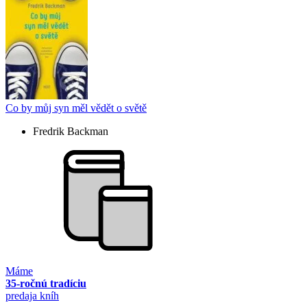
Co by můj syn měl vědět o světě
Fredrik Backman
Máme
35-ročnú tradíciu
predaja kníh