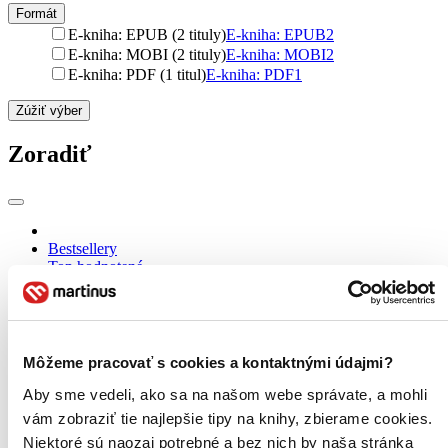
Formát
E-kniha: EPUB (2 tituly)
E-kniha: EPUB
2
E-kniha: MOBI (2 tituly)
E-kniha: MOBI
2
E-kniha: PDF (1 titul)
E-kniha: PDF
1
Zúžiť výber
Zoradiť
Bestsellery
Top hodnotené
Novinky
Najdrahšie
Najlacnejšie
Najvyššia zľava
Môžeme pracovať s cookies a kontaktnými údajmi?
Použité filtre
Aby sme vedeli, ako sa na našom webe správate, a mohli
Zrušiť filtre
vám zobraziť tie najlepšie tipy na knihy, zbierame cookies.
S pôvodom Thajsko
Niektoré sú naozaj potrebné a bez nich by naša stránka