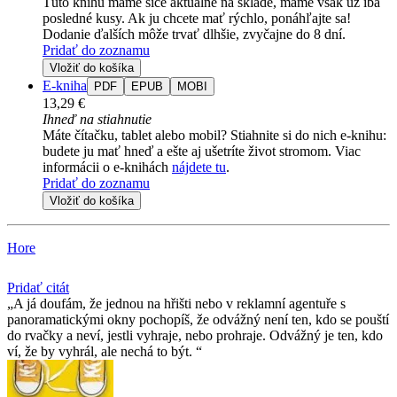
Túto knihu máme síce aktuálne na sklade, máme však už iba
posledné kusy. Ak ju chcete mať rýchlo, ponáhľajte sa!
Dodanie ďalších môže trvať dlhšie, zvyčajne do 8 dní.
Pridať do zoznamu
Vložiť do košíka
E-kniha
PDF
EPUB
MOBI
13,29 €
Ihneď na stiahnutie
Máte čítačku, tablet alebo mobil? Stiahnite si do nich e-knihu:
budete ju mať hneď a ešte aj ušetríte život stromom. Viac
informácii o e-knihách
nájdete tu
.
Pridať do zoznamu
Vložiť do košíka
Hore
Pridať citát
A já doufám, že jednou na hřišti nebo v reklamní agentuře s
panoramatickými okny pochopíš, že odvážný není ten, kdo se pouští
do rvačky a neví, jestli vyhraje, nebo prohraje. Odvážný je ten, kdo
ví, že by vyhrál, ale nechá to být.