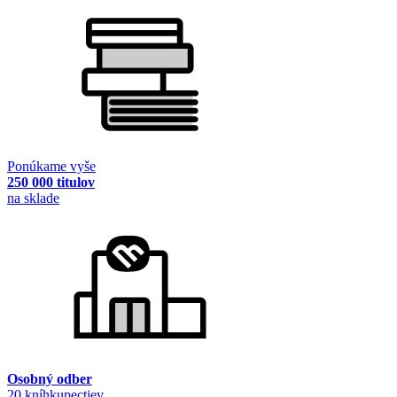
Ponúkame vyše
250 000 titulov
na sklade
Osobný odber
20 kníhkupectiev