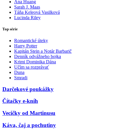
Ana Huang
Sarah J. Maas
Táňa Keleová Vasilková
Lucinda Riley
Top série
Romantické úteky
Harry Potter
Kapitán Stein a Notár Barbarič
Denník odvážneho bojka
Krimi Dominika Dána
Učím sa rozprávať
Duna
Smradi
Darčekové poukážky
Čítačky e-kníh
Vecičky od Martinusu
Káva, čaj a pochutiny