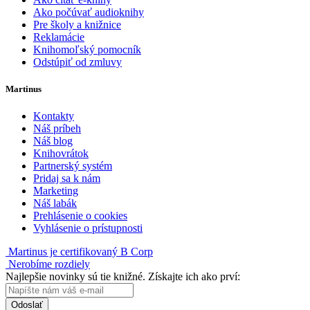
Ako počúvať audioknihy
Pre školy a knižnice
Reklamácie
Knihomoľský pomocník
Odstúpiť od zmluvy
Martinus
Kontakty
Náš príbeh
Náš blog
Knihovrátok
Partnerský systém
Pridaj sa k nám
Marketing
Náš labák
Prehlásenie o cookies
Vyhlásenie o prístupnosti
Martinus je certifikovaný B Corp
Nerobíme rozdiely
Najlepšie novinky sú tie knižné. Získajte ich ako prví:
Odoslať