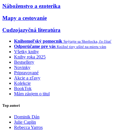
Náboženstvo a ezoterika
Mapy a cestovanie
Cudzojazyčná literatúra
Knihomoľský pomocník
Spýtajte sa Sherlocka, čo čítať
Odporúčame pre vás
Knižné tipy ušité na mieru vám
Všetky knihy
Knihy roka 2025
Bestsellery
Novinky
Pripravované
Akcie a zľavy
Kolekcie
BookTok
Mám záujem o titul
Top autori
Dominik Dán
Julie Caplin
Rebecca Yarros