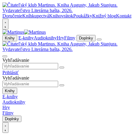
Doručenie
Kníhkupectvá
Knihovrátok
Poukážky
Knižný blog
Kontakt
E-knihy
Audioknihy
Hry
Filmy
Knihy
Doplnky
Vyhľadávanie
Prihlásiť
Vyhľadávanie
Knihy
E-knihy
Audioknihy
Hry
Filmy
Doplnky