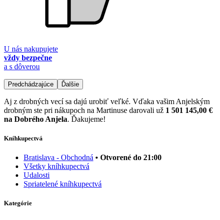
U nás nakupujete
vždy bezpečne
a s dôverou
Predchádzajúce
Ďalšie
Aj z drobných vecí sa dajú urobiť veľké. Vďaka vašim Anjelským
drobným ste pri nákupoch na Martinuse darovali už
1 501 145,00 €
na Dobrého Anjela
. Ďakujeme!
Kníhkupectvá
Bratislava - Obchodná
• Otvorené do 21:00
Všetky kníhkupectvá
Udalosti
Spriatelené kníhkupectvá
Kategórie