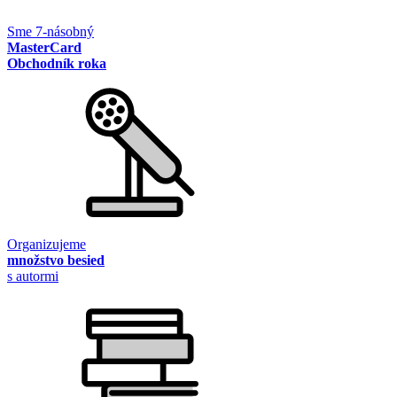
Sme 7-násobný
MasterCard
Obchodník roka
Organizujeme
množstvo besied
s autormi