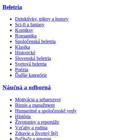
Beletria
Detektívky, trilery a horory
Sci-fi a fantasy
Komiksy
Romantika
Spoločenská beletria
Klasika
Historické
Slovenská beletria
Svetová beletria
Poézia
Ďalšie kategórie
Náučná a odborná
Motivácia a sebarozvoj
Biznis a manažment
Humanitné a spoločenské vedy
História
Životopisy a reportáže
Vzťahy a rodina
Zdravie a životný štýl
Počítače a internet