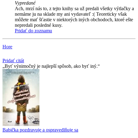
Vypredané
Ach, mrzí nás to, z tejto knihy sa už predali všetky výtlačky a
nemáme ju na sklade my ani vydavateľ :( Teoreticky však
môžete mať šťastie v niektorých iných obchodoch, ktoré ešte
nepredali posledné kusy.
Pridať do zoznamu
Hore
Pridať citát
Byť výnimočný je najlepší spôsob, ako byť iný.
Babička pozdravuje a ospravedlňuje sa