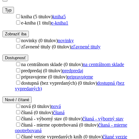
Typ
kniha (5 titulov)
kniha
5
e-kniha (1 titul)
e-kniha
1
Zobraziť iba
novinky (0 titulov)
novinky
zľavnené tituly (0 titulov)
zľavnené tituly
Dostupnosť
na centrálnom sklade (0 titulov)
na centrálnom sklade
predpredaj (0 titulov)
predpredaj
pripravujeme (0 titulov)
pripravujeme
dostupná (bez vypredaných) (0 titulov)
dostupná (bez
vypredaných)
Nové / čítané
nová (0 titulov)
nová
čítaná (0 titulov)
čítaná
čítaná - výborný stav (0 titulov)
čítaná - výborný stav
čítaná - mierne opotrebovaná (0 titulov)
čítaná - mierne
opotrebovaná
čítané verzie vypredaných kníh (0 titulov)
čítané verzie