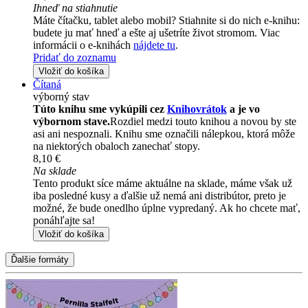
Ihneď na stiahnutie
Máte čítačku, tablet alebo mobil? Stiahnite si do nich e-knihu:
budete ju mať hneď a ešte aj ušetríte život stromom. Viac
informácii o e-knihách
nájdete tu
.
Pridať do zoznamu
Vložiť do košíka
Čítaná
výborný stav
Túto knihu sme vykúpili cez
Knihovrátok
a je vo
výbornom stave.
Rozdiel medzi touto knihou a novou by ste
asi ani nespoznali. Knihu sme označili nálepkou, ktorá môže
na niektorých obaloch zanechať stopy.
8,10 €
Na sklade
Tento produkt síce máme aktuálne na sklade, máme však už
iba posledné kusy a ďalšie už nemá ani distribútor, preto je
možné, že bude onedlho úplne vypredaný. Ak ho chcete mať,
ponáhľajte sa!
Vložiť do košíka
Ďalšie formáty