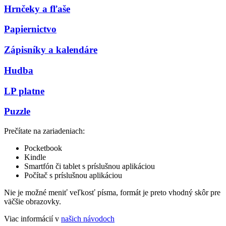
Hrnčeky a fľaše
Papiernictvo
Zápisníky a kalendáre
Hudba
LP platne
Puzzle
Prečítate na zariadeniach:
Pocketbook
Kindle
Smartfón či tablet s príslušnou aplikáciou
Počítač s príslušnou aplikáciou
Nie je možné meniť veľkosť písma, formát je preto vhodný skôr pre
väčšie obrazovky.
Viac informácií v
našich návodoch