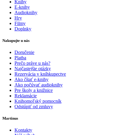
Knihy
E-knihy
Audioknihy
Hry
Filmy
Doplnky
Nakupujte u nás
Doručenie
Platba
Prečo práve u nás?
Najčastejšie otázky
Rezervácia v kníhkupectve
Ako čítať e-knihy
Ako počúvať audioknihy
Pre školy a knižnice
Reklamácie
Knihomoľský pomocník
Odstúpiť od zmluvy
Martinus
Kontakty