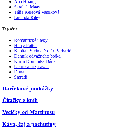
Ana Huang
Sarah J. Maas
Táňa Keleová Vasilková
Lucinda Riley
Top série
Romantické úteky
Harry Potter
Kapitán Stein a Notár Barbarič
Denník odvážneho bojka
Krimi Dominika Dána
Učím sa rozprávať
Duna
Smradi
Darčekové poukážky
Čítačky e-kníh
Vecičky od Martinusu
Káva, čaj a pochutiny