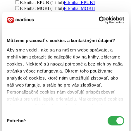
E-kniha: EPUB (1 titul)
E-kniha: EPUB
1
E-kniha: MOBI (1 titul)
E-kniha: MOBI
1
Zúžiť výber
Zoradiť
Môžeme pracovať s cookies a kontaktnými údajmi?
Aby sme vedeli, ako sa na našom webe správate, a
mohli vám zobraziť tie najlepšie tipy na knihy, zbierame
Bestsellery
cookies. Niektoré sú naozaj potrebné a bez nich by naša
Top hodnotené
Novinky
stránka vôbec nefungovala. Okrem toho používame
Najdrahšie
analytické cookies, ktoré nám umožňujú zisťovať, ako
Najlacnejšie
náš web funguje, a stále ho pre vás zlepšovať.
Najvyššia zľava
Personalizačné cookies nám dovoľujú prispôsobovať
stránku pre vašu lepšiu orientáciu. Marketingové cookies
Použité filtre
nám zas umožňujú zobrazenie relevantnej reklamy.
Zrušiť filtre
S pôvodom Švédsko
Na tému rodina
Niektoré údaje zdieľame aj s tretími stranami. Veľmi by
Výber
nám pomohlo, keby sme mohli používať všetky tieto
Potrebné
súhlasu
cookies. Ďakujeme!