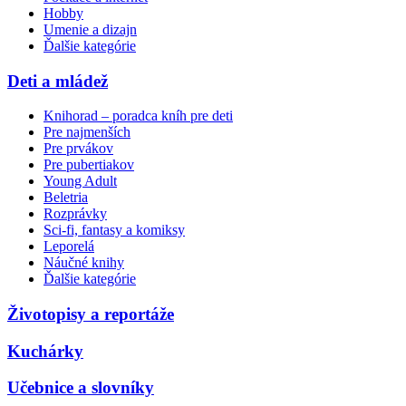
Hobby
Umenie a dizajn
Ďalšie kategórie
Deti a mládež
Knihorad – poradca kníh pre deti
Pre najmenších
Pre prvákov
Pre pubertiakov
Young Adult
Beletria
Rozprávky
Sci-fi, fantasy a komiksy
Leporelá
Náučné knihy
Ďalšie kategórie
Životopisy a reportáže
Kuchárky
Učebnice a slovníky