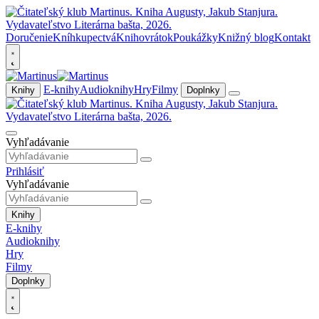
Doručenie
Kníhkupectvá
Knihovrátok
Poukážky
Knižný blog
Kontakt
E-knihy
Audioknihy
Hry
Filmy
Knihy
Doplnky
Vyhľadávanie
Prihlásiť
Vyhľadávanie
Knihy
E-knihy
Audioknihy
Hry
Filmy
Doplnky