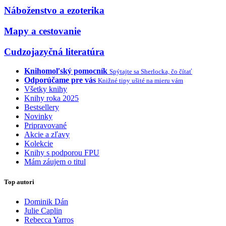
Náboženstvo a ezoterika
Mapy a cestovanie
Cudzojazyčná literatúra
Knihomoľský pomocník
Spýtajte sa Sherlocka, čo čítať
Odporúčame pre vás
Knižné tipy ušité na mieru vám
Všetky knihy
Knihy roka 2025
Bestsellery
Novinky
Pripravované
Akcie a zľavy
Kolekcie
Knihy s podporou FPU
Mám záujem o titul
Top autori
Dominik Dán
Julie Caplin
Rebecca Yarros