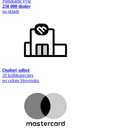
Ponúkame vyše
250 000 titulov
na sklade
Osobný odber
20 kníhkupectiev
po celom Slovensku