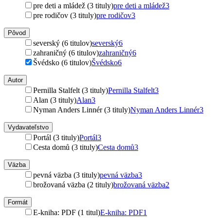
pre deti a mládež (3 tituly)
pre deti a mládež
3
pre rodičov (3 tituly)
pre rodičov
3
Pôvod
severský (6 titulov)
severský
6
zahraničný (6 titulov)
zahraničný
6
Švédsko (6 titulov)
Švédsko
6
Autor
Pernilla Stalfelt (3 tituly)
Pernilla Stalfelt
3
Alan (3 tituly)
Alan
3
Nyman Anders Linnér (3 tituly)
Nyman Anders Linnér
3
Vydavateľstvo
Portál (3 tituly)
Portál
3
Cesta domů (3 tituly)
Cesta domů
3
Väzba
pevná väzba (3 tituly)
pevná väzba
3
brožovaná väzba (2 tituly)
brožovaná väzba
2
Formát
E-kniha: PDF (1 titul)
E-kniha: PDF
1