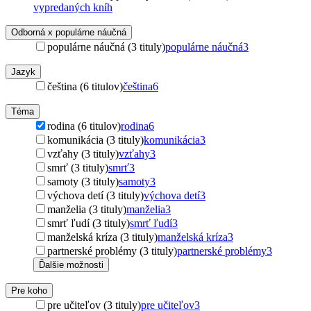
vypredaných kníh
Odborná x populárne náučná
populárne náučná (3 tituly)
populárne náučná
3
Jazyk
čeština (6 titulov)
čeština
6
Téma
rodina (6 titulov)
rodina
6
komunikácia (3 tituly)
komunikácia
3
vzťahy (3 tituly)
vzťahy
3
smrť (3 tituly)
smrť
3
samoty (3 tituly)
samoty
3
výchova detí (3 tituly)
výchova detí
3
manželia (3 tituly)
manželia
3
smrť ľudí (3 tituly)
smrť ľudí
3
manželská kríza (3 tituly)
manželská kríza
3
partnerské problémy (3 tituly)
partnerské problémy
3
Ďalšie možnosti
Pre koho
pre učiteľov (3 tituly)
pre učiteľov
3