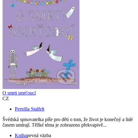
O smrti smrťoucí
CZ
Pernilla Stalfelt
Švédská spisovatelka píše pro děti o tom, že život je konečný a lidé
časem umírají. Těžké téma je zobrazeno překvapivě...
Kniha
pevná väzba