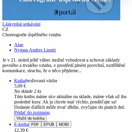
Láskyplná setkávání
CZ
Choreografie úspěšného vztahu
Alan
Nyman Anders Linnér
Je v 21. století ještě vůbec možné vybudovat a uchovat základy
pevného a trvalého vztahu, v prostředí plném povrchní, roztříštěné
komunikace, strachu, že o něco přijdeme...
Kniha
brožovaná väzba
5,09 €
Na sklade 2 ks
Túto knihu máme síce aktuálne na sklade, máme však už iba
posledné kusy. Ak ju chcete mať rýchlo, ponáhľajte sa!
Dodanie ďalších môže trvať dlhšie, zvyčajne do piatich dní.
Pridať do zoznamu
Vložiť do košíka
E-kniha
PDF
EPUB
MOBI
12,39 €