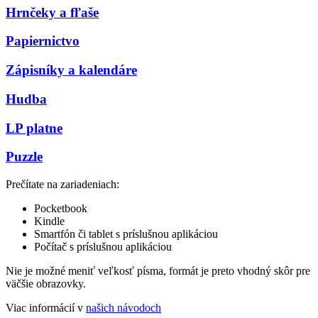
Hrnčeky a fľaše
Papiernictvo
Zápisníky a kalendáre
Hudba
LP platne
Puzzle
Prečítate na zariadeniach:
Pocketbook
Kindle
Smartfón či tablet s príslušnou aplikáciou
Počítač s príslušnou aplikáciou
Nie je možné meniť veľkosť písma, formát je preto vhodný skôr pre
väčšie obrazovky.
Viac informácií v
našich návodoch