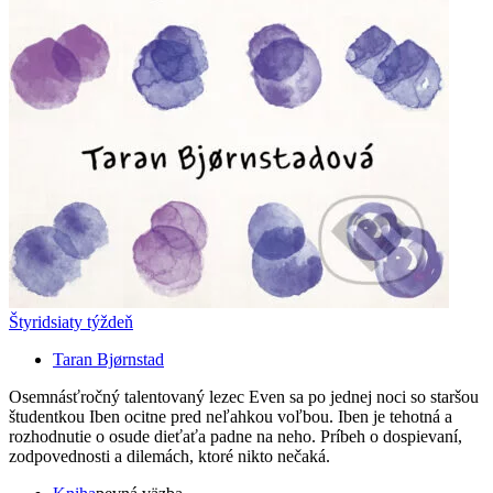
Štyridsiaty týždeň
Taran Bjørnstad
Osemnásťročný talentovaný lezec Even sa po jednej noci so staršou
študentkou Iben ocitne pred neľahkou voľbou. Iben je tehotná a
rozhodnutie o osude dieťaťa padne na neho. Príbeh o dospievaní,
zodpovednosti a dilemách, ktoré nikto nečaká.