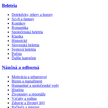
Beletria
Detektívky, trilery a horory
Sci-fi a fantasy
Komiksy
Romantika
Spoločenská beletria
Klasika
Historické
Slovenská beletria
Svetová beletria
Poézia
Ďalšie kategórie
Náučná a odborná
Motivácia a sebarozvoj
Biznis a manažment
Humanitné a spoločenské vedy
História
Životopisy a reportáže
Vzťahy a rodina
Zdravie a životný štýl
Počítače a internet