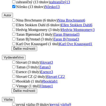
zahraničný (13 titulov)
zahraničný
13
Nórsko (13 titulov)
Nórsko
13
Autor
Nina Brochmann (6 titulov)
Nina Brochmann
6
Ellen Stokken Dahl (6 titulov)
Ellen Stokken Dahl
6
Hedvig Montgomery (3 tituly)
Hedvig Montgomery
3
Taran Bjørnstad (3 tituly)
Taran Bjørnstad
3
Taran Bj?rnstad (3 tituly)
Taran Bj?rnstad
3
Karl Ove Knausgard (1 titul)
Karl Ove Knausgard
1
Ďalšie možnosti
Vydavateľstvo
Slovart (3 tituly)
Slovart
3
Tatran (3 tituly)
Tatran
3
Esence (3 tituly)
Esence
3
Slovart CZ (2 tituly)
Slovart CZ
2
#booklab (1 titul)
#booklab
1
Vintage (1 titul)
Vintage
1
Ďalšie možnosti
Väzba
pevná väzba (9 titulov)
pevná väzba
9