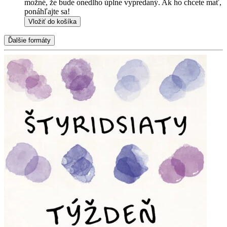
možné, že bude onedlho úplne vypredaný. Ak ho chcete mať,
ponáhľajte sa!
Vložiť do košíka
Ďalšie formáty