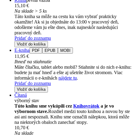
Kniha
pevná väzba
15,10 €
Na sklade > 5 ks
Táto kniha sa môže na cestu ku vám vybrať prakticky
okamžite! Ak si ju objednáte do 13:00 v pracovný deň,
odošleme vám ju ešte dnes, inak najneskôr nasledujúci
pracovný deň.
Pridať do zoznamu
Vložiť do košíka
E-kniha
PDF
EPUB
MOBI
11,95 €
Ihneď na stiahnutie
Máte čítačku, tablet alebo mobil? Stiahnite si do nich e-knihu:
budete ju mať hneď a ešte aj ušetríte život stromom. Viac
informácii o e-knihách
nájdete tu
.
Pridať do zoznamu
Vložiť do košíka
Čítaná
výborný stav
Túto knihu sme vykúpili cez
Knihovrátok
a je vo
výbornom stave.
Rozdiel medzi touto knihou a novou by ste
asi ani nespoznali. Knihu sme označili nálepkou, ktorá môže
na niektorých obaloch zanechať stopy.
10,70 €
Na sklade