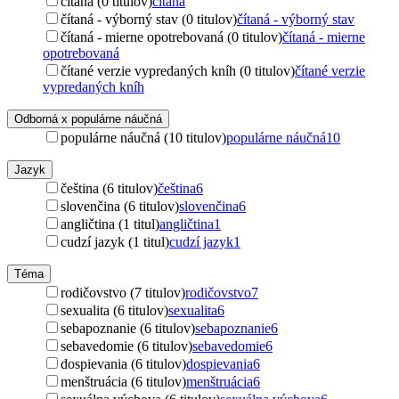
čítaná (0 titulov)
čítaná
čítaná - výborný stav (0 titulov)
čítaná - výborný stav
čítaná - mierne opotrebovaná (0 titulov)
čítaná - mierne
opotrebovaná
čítané verzie vypredaných kníh (0 titulov)
čítané verzie
vypredaných kníh
Odborná x populárne náučná
populárne náučná (10 titulov)
populárne náučná
10
Jazyk
čeština (6 titulov)
čeština
6
slovenčina (6 titulov)
slovenčina
6
angličtina (1 titul)
angličtina
1
cudzí jazyk (1 titul)
cudzí jazyk
1
Téma
rodičovstvo (7 titulov)
rodičovstvo
7
sexualita (6 titulov)
sexualita
6
sebapoznanie (6 titulov)
sebapoznanie
6
sebavedomie (6 titulov)
sebavedomie
6
dospievania (6 titulov)
dospievania
6
menštruácia (6 titulov)
menštruácia
6