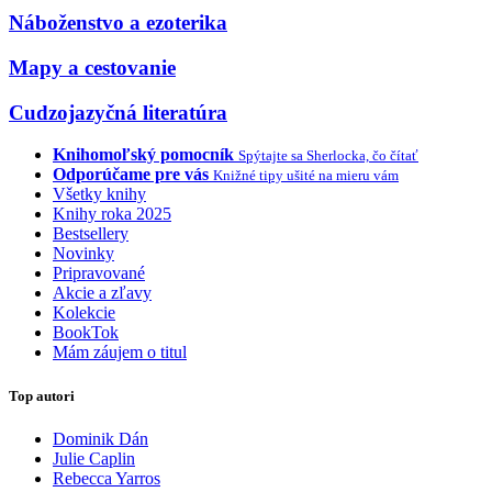
Náboženstvo a ezoterika
Mapy a cestovanie
Cudzojazyčná literatúra
Knihomoľský pomocník
Spýtajte sa Sherlocka, čo čítať
Odporúčame pre vás
Knižné tipy ušité na mieru vám
Všetky knihy
Knihy roka 2025
Bestsellery
Novinky
Pripravované
Akcie a zľavy
Kolekcie
BookTok
Mám záujem o titul
Top autori
Dominik Dán
Julie Caplin
Rebecca Yarros