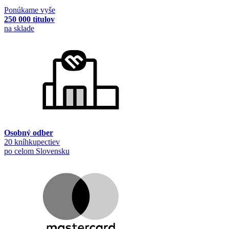
Ponúkame vyše
250 000 titulov
na sklade
Osobný odber
20 kníhkupectiev
po celom Slovensku