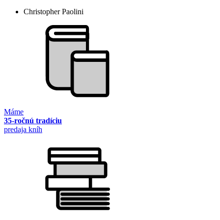
Christopher Paolini
Máme
35-ročnú tradíciu
predaja kníh