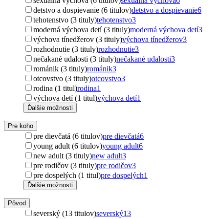
sexuálna výchova (6 titulov)
sexuálna výchova
6
detstvo a dospievanie (6 titulov)
detstvo a dospievanie
6
tehotenstvo (3 tituly)
tehotenstvo
3
moderná výchova detí (3 tituly)
moderná výchova detí
3
výchova tínedžerov (3 tituly)
výchova tínedžerov
3
rozhodnutie (3 tituly)
rozhodnutie
3
nečakané udalosti (3 tituly)
nečakané udalosti
3
románik (3 tituly)
románik
3
otcovstvo (3 tituly)
otcovstvo
3
rodina (1 titul)
rodina
1
výchova detí (1 titul)
výchova detí
1
Ďalšie možnosti
Pre koho
pre dievčatá (6 titulov)
pre dievčatá
6
young adult (6 titulov)
young adult
6
new adult (3 tituly)
new adult
3
pre rodičov (3 tituly)
pre rodičov
3
pre dospelých (1 titul)
pre dospelých
1
Ďalšie možnosti
Pôvod
severský (13 titulov)
severský
13