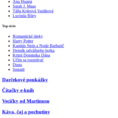
Ana Huang
Sarah J. Maas
Táňa Keleová Vasilková
Lucinda Riley
Top série
Romantické úteky
Harry Potter
Kapitán Stein a Notár Barbarič
Denník odvážneho bojka
Krimi Dominika Dána
Učím sa rozprávať
Duna
Smradi
Darčekové poukážky
Čítačky e-kníh
Vecičky od Martinusu
Káva, čaj a pochutiny