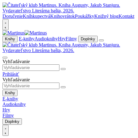
Doručenie
Kníhkupectvá
Knihovrátok
Poukážky
Knižný blog
Kontakt
E-knihy
Audioknihy
Hry
Filmy
Knihy
Doplnky
Vyhľadávanie
Prihlásiť
Vyhľadávanie
Knihy
E-knihy
Audioknihy
Hry
Filmy
Doplnky