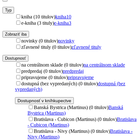
Typ
kniha (10 titulov)
kniha
10
e-kniha (3 tituly)
e-kniha
3
Zobraziť iba
novinky (0 titulov)
novinky
zľavnené tituly (0 titulov)
zľavnené tituly
Dostupnosť
na centrálnom sklade (0 titulov)
na centrálnom sklade
predpredaj (0 titulov)
predpredaj
pripravujeme (0 titulov)
pripravujeme
dostupná (bez vypredaných) (0 titulov)
dostupná (bez
vypredaných)
Dostupnosť v kníhkupectve
Banská Bystrica (Martinus) (0 titulov)
Banská
Bystrica (Martinus)
Bratislava - Cubicon (Martinus) (0 titulov)
Bratislava
- Cubicon (Martinus)
Bratislava - Nivy (Martinus) (0 titulov)
Bratislava -
Nivy (Martinus)