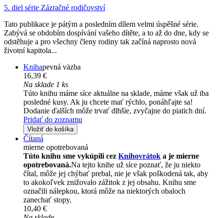
5. diel série
Zázračné rodičovství
Tato publikace je pátým a posledním dílem velmi úspěšné série.
Zabývá se obdobím dospívání vašeho dítěte, a to až do dne, kdy se
odstěhuje a pro všechny členy rodiny tak začíná naprosto nová
životní kapitola...
Kniha
pevná väzba
16,39 €
Na sklade 1 ks
Túto knihu máme síce aktuálne na sklade, máme však už iba
posledné kusy. Ak ju chcete mať rýchlo, ponáhľajte sa!
Dodanie ďalších môže trvať dlhšie, zvyčajne do piatich dní.
Pridať do zoznamu
Vložiť do košíka
Čítaná
mierne opotrebovaná
Túto knihu sme vykúpili cez
Knihovrátok
a je mierne
opotrebovaná.
Na tejto knihe už síce poznať, že ju niekto
čítal, môže jej chýbať prebal, nie je však poškodená tak, aby
to akokoľvek znižovalo zážitok z jej obsahu. Knihu sme
označili nálepkou, ktorá môže na niektorých obaloch
zanechať stopy.
10,40 €
Na sklade