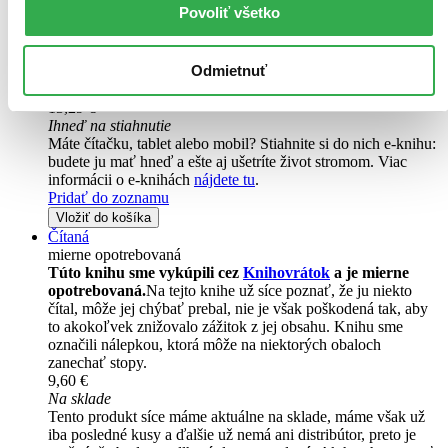
posledné kusy. Ak ju chcete mať rýchlo, ponáhľajte sa!
Povoliť všetko
Dodanie ďalších môže trvať dlhšie, zvyčajne do piatich dní.
Pridať do zoznamu
Vložiť do košíka
Odmietnuť
E-kniha
PDF
13,29 €
Ihneď na stiahnutie
Máte čítačku, tablet alebo mobil? Stiahnite si do nich e-knihu:
budete ju mať hneď a ešte aj ušetríte život stromom. Viac
informácii o e-knihách
nájdete tu
.
Pridať do zoznamu
Vložiť do košíka
Čítaná
mierne opotrebovaná
Túto knihu sme vykúpili cez
Knihovrátok
a je mierne
opotrebovaná.
Na tejto knihe už síce poznať, že ju niekto
čítal, môže jej chýbať prebal, nie je však poškodená tak, aby
to akokoľvek znižovalo zážitok z jej obsahu. Knihu sme
označili nálepkou, ktorá môže na niektorých obaloch
zanechať stopy.
9,60 €
Na sklade
Tento produkt síce máme aktuálne na sklade, máme však už
iba posledné kusy a ďalšie už nemá ani distribútor, preto je