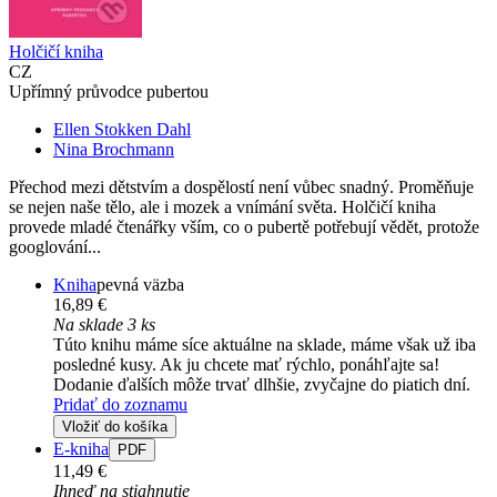
Holčičí kniha
CZ
Upřímný průvodce pubertou
Ellen Stokken Dahl
Nina Brochmann
Přechod mezi dětstvím a dospělostí není vůbec snadný. Proměňuje
se nejen naše tělo, ale i mozek a vnímání světa. Holčičí kniha
provede mladé čtenářky vším, co o pubertě potřebují vědět, protože
googlování...
Kniha
pevná väzba
16,89 €
Na sklade 3 ks
Túto knihu máme síce aktuálne na sklade, máme však už iba
posledné kusy. Ak ju chcete mať rýchlo, ponáhľajte sa!
Dodanie ďalších môže trvať dlhšie, zvyčajne do piatich dní.
Pridať do zoznamu
Vložiť do košíka
E-kniha
PDF
11,49 €
Ihneď na stiahnutie