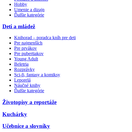
Hobby
Umenie a dizajn
Ďalšie kategórie
Deti a mládež
Knihorad – poradca kníh pre deti
Pre najmenších
Pre prvákov
Pre pubertiakov
Young Adult
Beletria
Rozprávky
Sci-fi, fantasy a komiksy
Leporelá
Náučné knihy
Ďalšie kategórie
Životopisy a reportáže
Kuchárky
Učebnice a slovníky