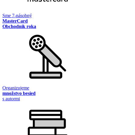
Sme 7-násobný
MasterCard
Obchodník roka
Organizujeme
množstvo besied
s autormi