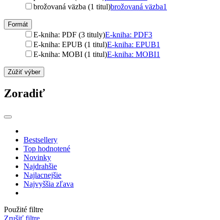
brožovaná väzba (1 titul)
brožovaná väzba
1
Formát
E-kniha: PDF (3 tituly)
E-kniha: PDF
3
E-kniha: EPUB (1 titul)
E-kniha: EPUB
1
E-kniha: MOBI (1 titul)
E-kniha: MOBI
1
Zúžiť výber
Zoradiť
Bestsellery
Top hodnotené
Novinky
Najdrahšie
Najlacnejšie
Najvyššia zľava
Použité filtre
Zrušiť filtre