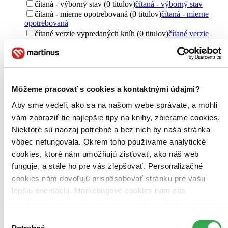
čítaná - výborný stav (0 titulov)
čítaná - výborný stav
čítaná - mierne opotrebovaná (0 titulov)
čítaná - mierne
opotrebovaná
čítané verzie vypredaných kníh (0 titulov)
čítané verzie
vypredaných kníh
Odborná x populárne náučná
populárne náučná (1 titul)
populárne náučná
1
Môžeme pracovať s cookies a kontaktnými údajmi?
Jazyk
slovenčina (1 titul)
slovenčina
1
Aby sme vedeli, ako sa na našom webe správate, a mohli
vám zobraziť tie najlepšie tipy na knihy, zbierame cookies.
Téma
Niektoré sú naozaj potrebné a bez nich by naša stránka
rodina (1 titul)
rodina
1
rodičovstvo (1 titul)
rodičovstvo
1
vôbec nefungovala. Okrem toho používame analytické
výchova (1 titul)
výchova
1
cookies, ktoré nám umožňujú zisťovať, ako náš web
výchova detí (1 titul)
výchova detí
1
funguje, a stále ho pre vás zlepšovať. Personalizačné
cookies nám dovoľujú prispôsobovať stránku pre vašu
Pre koho
pre rodičov (1 titul)
pre rodičov
1
lepšiu orientáciu. Marketingové cookies nám zas
umožňujú zobrazenie relevantnej reklamy. Niektoré údaje
Pôvod
zdieľame aj s tretími stranami. Veľmi by nám pomohlo,
Výber
Slovensko (1 titul)
Slovensko
1
keby sme mohli používať všetky tieto cookies. Ďakujeme!