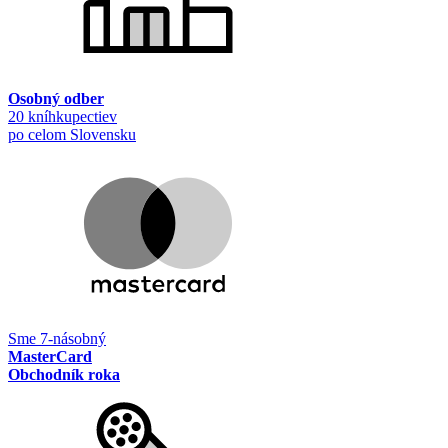
Osobný odber
20 kníhkupectiev
po celom Slovensku
Sme 7-násobný
MasterCard
Obchodník roka