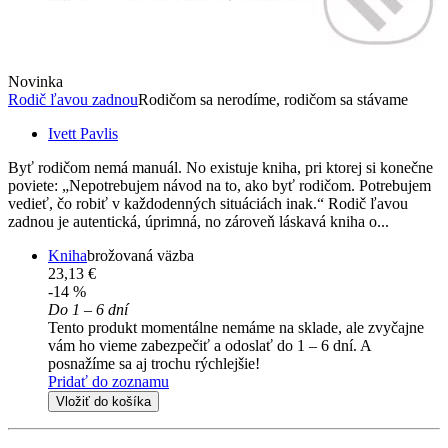
Novinka
Rodič ľavou zadnou
Rodičom sa nerodíme, rodičom sa stávame
Ivett Pavlis
Byť rodičom nemá manuál. No existuje kniha, pri ktorej si konečne
poviete: „Nepotrebujem návod na to, ako byť rodičom. Potrebujem
vedieť, čo robiť v každodenných situáciách inak.“ Rodič ľavou
zadnou je autentická, úprimná, no zároveň láskavá kniha o...
Kniha
brožovaná väzba
23,13 €
-14 %
Do 1 – 6 dní
Tento produkt momentálne nemáme na sklade, ale zvyčajne
vám ho vieme zabezpečiť a odoslať do 1 – 6 dní. A
posnažíme sa aj trochu rýchlejšie!
Pridať do zoznamu
Vložiť do košíka