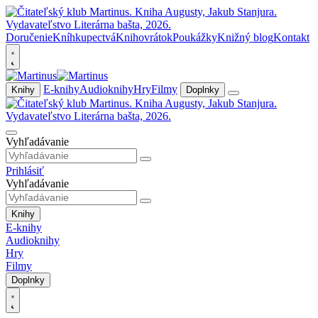
Doručenie
Kníhkupectvá
Knihovrátok
Poukážky
Knižný blog
Kontakt
E-knihy
Audioknihy
Hry
Filmy
Knihy
Doplnky
Vyhľadávanie
Prihlásiť
Vyhľadávanie
Knihy
E-knihy
Audioknihy
Hry
Filmy
Doplnky