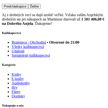
Predchádzajúce
Ďalšie
Aj z drobných vecí sa dajú urobiť veľké. Vďaka vašim Anjelským
drobným ste pri nákupoch na Martinuse darovali už
1 501 406,00 €
na Dobrého Anjela
. Ďakujeme!
Kníhkupectvá
Bratislava - Obchodná
• Otvorené do 21:00
Všetky kníhkupectvá
Udalosti
Spriatelené kníhkupectvá
Kategórie
Knihy
E-knihy
Audioknihy
Hry
Filmy
Doplnky
Nakupujte u nás