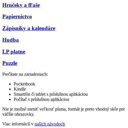
Hrnčeky a fľaše
Papiernictvo
Zápisníky a kalendáre
Hudba
LP platne
Puzzle
Prečítate na zariadeniach:
Pocketbook
Kindle
Smartfón či tablet s príslušnou aplikáciou
Počítač s príslušnou aplikáciou
Nie je možné meniť veľkosť písma, formát je preto vhodný skôr pre
väčšie obrazovky.
Viac informácií v
našich návodoch