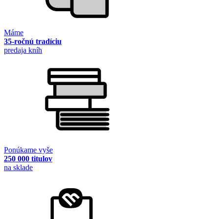
Máme
35-ročnú tradíciu
predaja kníh
Ponúkame vyše
250 000 titulov
na sklade