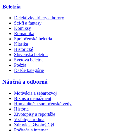
Beletria
Detektívky, trilery a horory
Sci-fi a fantasy
Komiksy
Romantika
Spoločenská beletria
Klasika
Historické
Slovenská beletria
Svetová beletria
Poézia
Ďalšie kategórie
Náučná a odborná
Motivácia a sebarozvoj
Biznis a manažment
Humanitné a spoločenské vedy
História
Životopisy a reportáže
Vzťahy a rodina
Zdravie a životný štýl
Počítače a internet