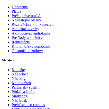
Doručenie
Platba
Prečo práve u nás?
Najčastejšie otázky
Rezervácia v kníhkupectve
Ako čítať e-knihy
Ako počúvať audioknihy
Pre školy a knižnice
Reklamácie
Knihomoľský pomocník
Odstúpiť od zmluvy
Martinus
Kontakty
Náš príbeh
Náš blog
Knihovrátok
Partnerský systém
Pridaj sa k nám
Marketing
Náš labák
Prehlásenie o cookies