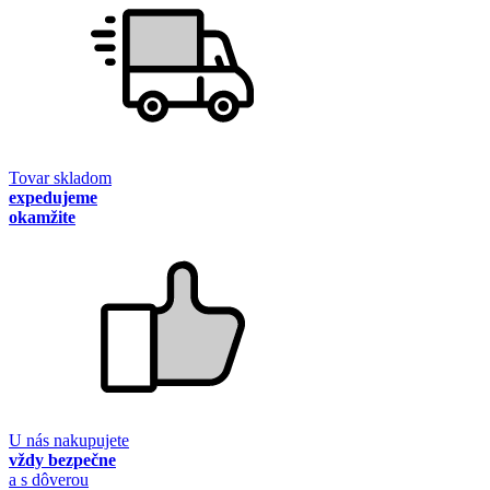
Tovar skladom
expedujeme
okamžite
U nás nakupujete
vždy bezpečne
a s dôverou