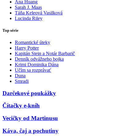
Ana Huang
Sarah J. Maas
Táňa Keleová Vasilková
Lucinda Riley
Top série
Romantické úteky
Harry Potter
Kapitán Stein a Notár Barbarič
Denník odvážneho bojka
Krimi Dominika Dána
Učím sa rozprávať
Duna
Smradi
Darčekové poukážky
Čítačky e-kníh
Vecičky od Martinusu
Káva, čaj a pochutiny