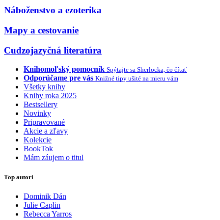
Náboženstvo a ezoterika
Mapy a cestovanie
Cudzojazyčná literatúra
Knihomoľský pomocník
Spýtajte sa Sherlocka, čo čítať
Odporúčame pre vás
Knižné tipy ušité na mieru vám
Všetky knihy
Knihy roka 2025
Bestsellery
Novinky
Pripravované
Akcie a zľavy
Kolekcie
BookTok
Mám záujem o titul
Top autori
Dominik Dán
Julie Caplin
Rebecca Yarros