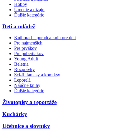
Hobby
Umenie a dizajn
Ďalšie kategórie
Deti a mládež
Knihorad – poradca kníh pre deti
Pre najmenších
Pre prvákov
Pre pubertiakov
Young Adult
Beletria
Rozprávky
Sci-fi, fantasy a komiksy
Leporelá
Náučné knihy
Ďalšie kategórie
Životopisy a reportáže
Kuchárky
Učebnice a slovníky