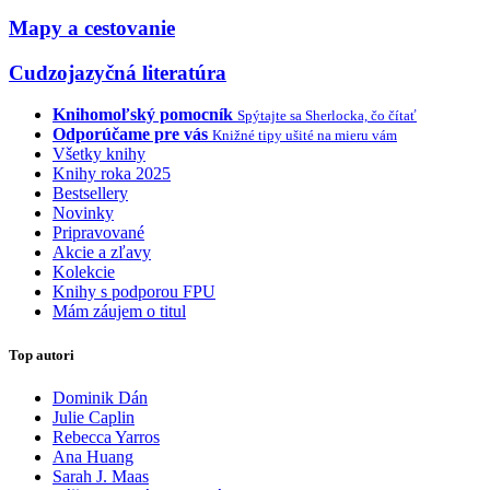
Mapy a cestovanie
Cudzojazyčná literatúra
Knihomoľský pomocník
Spýtajte sa Sherlocka, čo čítať
Odporúčame pre vás
Knižné tipy ušité na mieru vám
Všetky knihy
Knihy roka 2025
Bestsellery
Novinky
Pripravované
Akcie a zľavy
Kolekcie
Knihy s podporou FPU
Mám záujem o titul
Top autori
Dominik Dán
Julie Caplin
Rebecca Yarros
Ana Huang
Sarah J. Maas