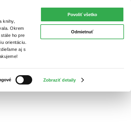
Povoliť všetko
a knihy,
ovala. Okrem
Odmietnuť
stále ho pre
u orientáciu.
dieľame aj s
Ďakujeme!
ngové
Zobraziť detaily