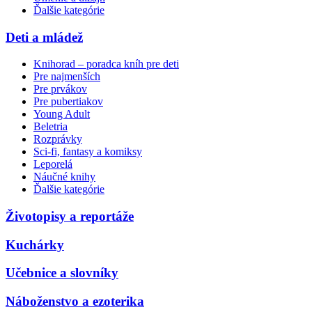
Ďalšie kategórie
Deti a mládež
Knihorad – poradca kníh pre deti
Pre najmenších
Pre prvákov
Pre pubertiakov
Young Adult
Beletria
Rozprávky
Sci-fi, fantasy a komiksy
Leporelá
Náučné knihy
Ďalšie kategórie
Životopisy a reportáže
Kuchárky
Učebnice a slovníky
Náboženstvo a ezoterika