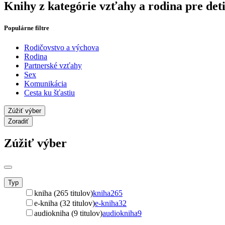
Knihy z kategórie vzťahy a rodina pre det
Populárne filtre
Rodičovstvo a výchova
Rodina
Partnerské vzťahy
Sex
Komunikácia
Cesta ku šťastiu
Zúžiť výber
Zoradiť
Zúžiť výber
Typ
kniha (265 titulov)
kniha
265
e-kniha (32 titulov)
e-kniha
32
audiokniha (9 titulov)
audiokniha
9