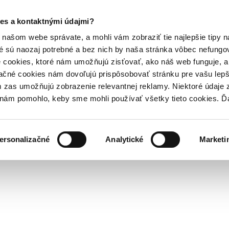
es a kontaktnými údajmi?
našom webe správate, a mohli vám zobraziť tie najlepšie tipy n
é sú naozaj potrebné a bez nich by naša stránka vôbec nefung
 cookies, ktoré nám umožňujú zisťovať, ako náš web funguje, a 
ačné cookies nám dovoľujú prispôsobovať stránku pre vašu lepši
zas umožňujú zobrazenie relevantnej reklamy. Niektoré údaje z
y nám pomohlo, keby sme mohli používať všetky tieto cookies. 
ersonalizačné
Analytické
Marketi