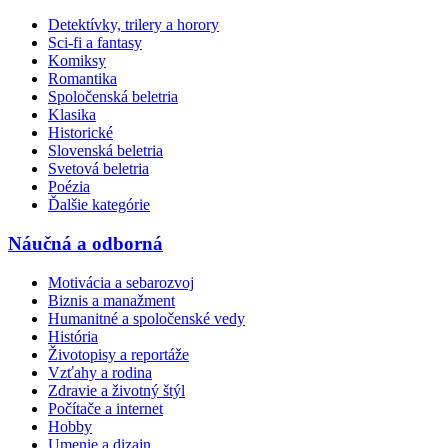
Detektívky, trilery a horory
Sci-fi a fantasy
Komiksy
Romantika
Spoločenská beletria
Klasika
Historické
Slovenská beletria
Svetová beletria
Poézia
Ďalšie kategórie
Náučná a odborná
Motivácia a sebarozvoj
Biznis a manažment
Humanitné a spoločenské vedy
História
Životopisy a reportáže
Vzťahy a rodina
Zdravie a životný štýl
Počítače a internet
Hobby
Umenie a dizajn