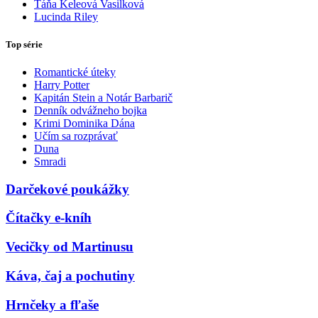
Táňa Keleová Vasilková
Lucinda Riley
Top série
Romantické úteky
Harry Potter
Kapitán Stein a Notár Barbarič
Denník odvážneho bojka
Krimi Dominika Dána
Učím sa rozprávať
Duna
Smradi
Darčekové poukážky
Čítačky e-kníh
Vecičky od Martinusu
Káva, čaj a pochutiny
Hrnčeky a fľaše