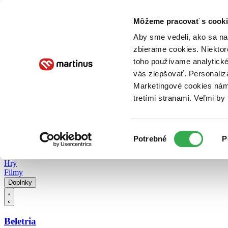
Doručenie
Kníhkupectvá
Knihovrátok
Poukážky
Knižný blog
Kontakt
Môžeme pracovať s cooki
Aby sme vedeli, ako sa na 
zbierame cookies. Niektor
E-knihy
Audioknihy
Hry
Filmy
Knihy
Doplnky
toho používame analytické
vás zlepšovať. Personaliz
Vyhľadávanie
Marketingové cookies nám 
tretími stranami. Veľmi b
Prihlásiť
Vyhľadávanie
Výber
Knihy
Potrebné
P
súhlasu
E-knihy
Audioknihy
Hry
Filmy
Doplnky
Beletria