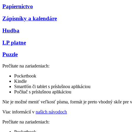
Papiernictvo
Zápisníky a kalendáre
Hudba
LP platne
Puzzle
Prečítate na zariadeniach:
Pocketbook
Kindle
Smartfón či tablet s príslušnou aplikáciou
Počítač s príslušnou aplikáciou
Nie je možné meniť veľkosť písma, formát je preto vhodný skôr pre 
Viac informácií v
našich návodoch
Prečítate na zariadeniach:
Pocketbook