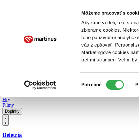
Doručenie
Kníhkupectvá
Knihovrátok
Poukážky
Knižný blog
Kontakt
Môžeme pracovať s cooki
Aby sme vedeli, ako sa na 
zbierame cookies. Niektor
E-knihy
Audioknihy
Hry
Filmy
Knihy
Doplnky
toho používame analytické
vás zlepšovať. Personaliz
Vyhľadávanie
Marketingové cookies nám 
tretími stranami. Veľmi b
Prihlásiť
Vyhľadávanie
Výber
Knihy
Potrebné
P
súhlasu
E-knihy
Audioknihy
Hry
Filmy
Doplnky
Beletria