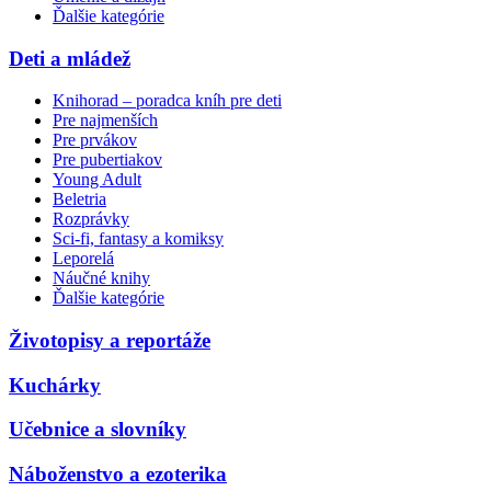
Ďalšie kategórie
Deti a mládež
Knihorad – poradca kníh pre deti
Pre najmenších
Pre prvákov
Pre pubertiakov
Young Adult
Beletria
Rozprávky
Sci-fi, fantasy a komiksy
Leporelá
Náučné knihy
Ďalšie kategórie
Životopisy a reportáže
Kuchárky
Učebnice a slovníky
Náboženstvo a ezoterika