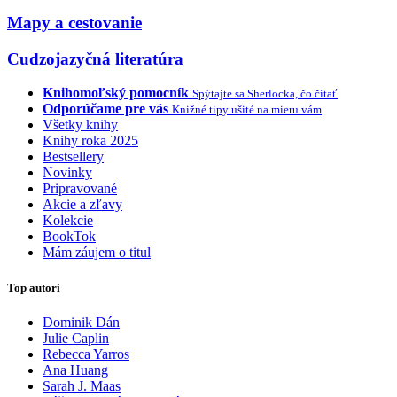
Mapy a cestovanie
Cudzojazyčná literatúra
Knihomoľský pomocník
Spýtajte sa Sherlocka, čo čítať
Odporúčame pre vás
Knižné tipy ušité na mieru vám
Všetky knihy
Knihy roka 2025
Bestsellery
Novinky
Pripravované
Akcie a zľavy
Kolekcie
BookTok
Mám záujem o titul
Top autori
Dominik Dán
Julie Caplin
Rebecca Yarros
Ana Huang
Sarah J. Maas