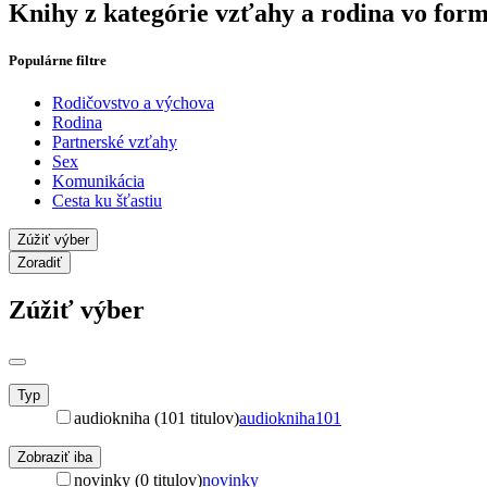
Knihy z kategórie vzťahy a rodina vo for
Populárne filtre
Rodičovstvo a výchova
Rodina
Partnerské vzťahy
Sex
Komunikácia
Cesta ku šťastiu
Zúžiť výber
Zoradiť
Zúžiť výber
Typ
audiokniha (101 titulov)
audiokniha
101
Zobraziť iba
novinky (0 titulov)
novinky