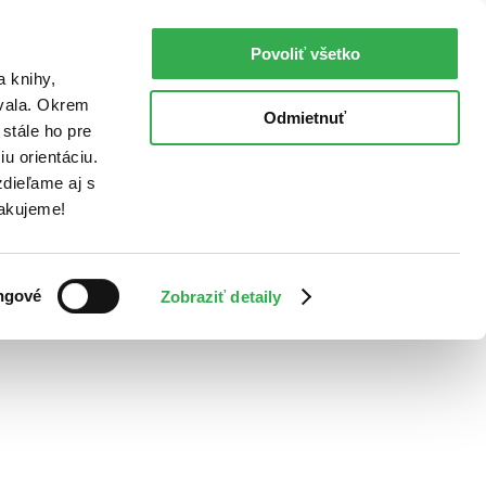
Povoliť všetko
a knihy,
ovala. Okrem
Odmietnuť
stále ho pre
u orientáciu.
dieľame aj s
Ďakujeme!
ngové
Zobraziť detaily