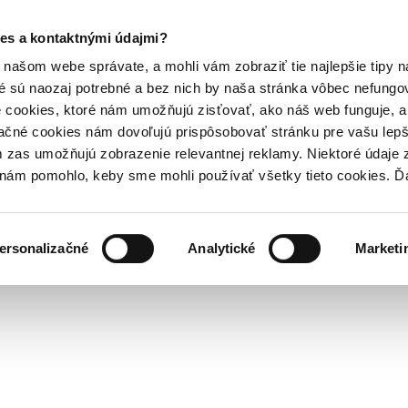
es a kontaktnými údajmi?
našom webe správate, a mohli vám zobraziť tie najlepšie tipy n
é sú naozaj potrebné a bez nich by naša stránka vôbec nefung
 cookies, ktoré nám umožňujú zisťovať, ako náš web funguje, a 
ačné cookies nám dovoľujú prispôsobovať stránku pre vašu lepši
zas umožňujú zobrazenie relevantnej reklamy. Niektoré údaje z
y nám pomohlo, keby sme mohli používať všetky tieto cookies. 
ersonalizačné
Analytické
Marketi