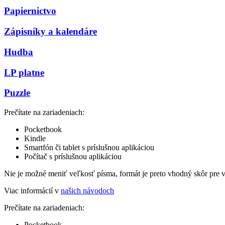
Papiernictvo
Zápisníky a kalendáre
Hudba
LP platne
Puzzle
Prečítate na zariadeniach:
Pocketbook
Kindle
Smartfón či tablet s príslušnou aplikáciou
Počítač s príslušnou aplikáciou
Nie je možné meniť veľkosť písma, formát je preto vhodný skôr pre 
Viac informácií v
našich návodoch
Prečítate na zariadeniach:
Pocketbook