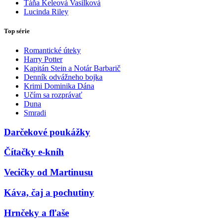
Táňa Keleová Vasilková
Lucinda Riley
Top série
Romantické úteky
Harry Potter
Kapitán Stein a Notár Barbarič
Denník odvážneho bojka
Krimi Dominika Dána
Učím sa rozprávať
Duna
Smradi
Darčekové poukážky
Čítačky e-kníh
Vecičky od Martinusu
Káva, čaj a pochutiny
Hrnčeky a fľaše