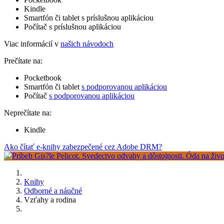
Kindle
Smartfón či tablet s príslušnou aplikáciou
Počítač s príslušnou aplikáciou
Viac informácií v
našich návodoch
Prečítate na:
Pocketbook
Smartfón či tablet
s podporovanou aplikáciou
Počítač
s podporovanou aplikáciou
Neprečítate na:
Kindle
Ako čítať e-knihy zabezpečené cez Adobe DRM?
Knihy
Odborné a náučné
Vzťahy a rodina