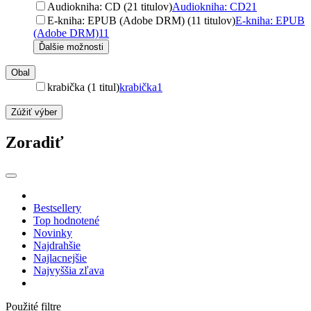
Audiokniha: CD (21 titulov)
Audiokniha: CD
21
E-kniha: EPUB (Adobe DRM) (11 titulov)
E-kniha: EPUB
(Adobe DRM)
11
Ďalšie možnosti
Obal
krabička (1 titul)
krabička
1
Zúžiť výber
Zoradiť
Bestsellery
Top hodnotené
Novinky
Najdrahšie
Najlacnejšie
Najvyššia zľava
Použité filtre