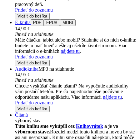
pracovný deň.
Pridať do zoznamu
Vložiť do košíka
E-kniha
PDF
EPUB
MOBI
14,90 €
Ihneď na stiahnutie
Máte čítačku, tablet alebo mobil? Stiahnite si do nich e-knihu:
budete ju mať hneď a ešte aj ušetríte život stromom. Viac
informácii o e-knihách
nájdete tu
.
Pridať do zoznamu
Vložiť do košíka
Audiokniha
MP3 na stiahnutie
14,95 €
Ihneď na stiahnutie
Chcete vyskúšať čítanie ušami? Na vypočutie audioknihy
vám postačí telefón. Pre čo najjednoduchšie počúvanie
odporúčame našu aplikáciu. Viac informácii
nájdete tu
.
Pridať do zoznamu
Vložiť do košíka
Čítaná
výborný stav
Túto knihu sme vykúpili cez
Knihovrátok
a je vo
výbornom stave.
Rozdiel medzi touto knihou a novou by ste
asi ani nespoznali. Knihu sme označili nálepkou, ktorá môže