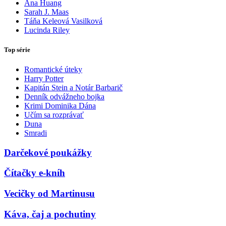
Ana Huang
Sarah J. Maas
Táňa Keleová Vasilková
Lucinda Riley
Top série
Romantické úteky
Harry Potter
Kapitán Stein a Notár Barbarič
Denník odvážneho bojka
Krimi Dominika Dána
Učím sa rozprávať
Duna
Smradi
Darčekové poukážky
Čítačky e-kníh
Vecičky od Martinusu
Káva, čaj a pochutiny