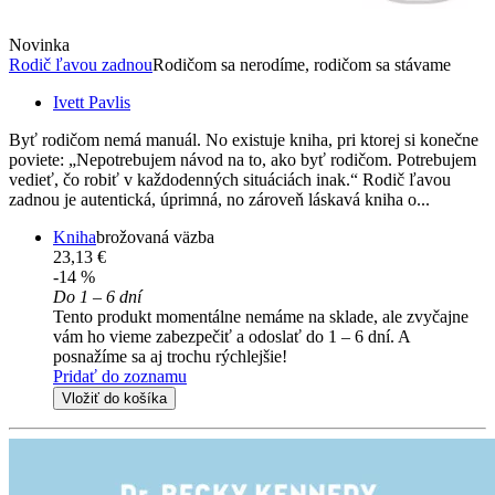
Novinka
Rodič ľavou zadnou
Rodičom sa nerodíme, rodičom sa stávame
Ivett Pavlis
Byť rodičom nemá manuál. No existuje kniha, pri ktorej si konečne
poviete: „Nepotrebujem návod na to, ako byť rodičom. Potrebujem
vedieť, čo robiť v každodenných situáciách inak.“ Rodič ľavou
zadnou je autentická, úprimná, no zároveň láskavá kniha o...
Kniha
brožovaná väzba
23,13 €
-14 %
Do 1 – 6 dní
Tento produkt momentálne nemáme na sklade, ale zvyčajne
vám ho vieme zabezpečiť a odoslať do 1 – 6 dní. A
posnažíme sa aj trochu rýchlejšie!
Pridať do zoznamu
Vložiť do košíka