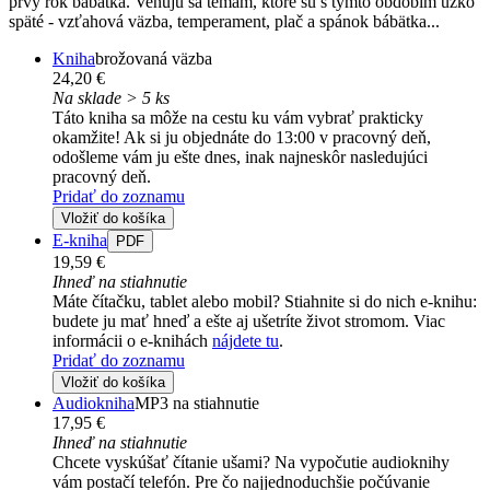
prvý rok bábätka. Venujú sa témam, ktoré sú s týmto obdobím úzko
späté - vzťahová väzba, temperament, plač a spánok bábätka...
Kniha
brožovaná väzba
24,20 €
Na sklade > 5 ks
Táto kniha sa môže na cestu ku vám vybrať prakticky
okamžite! Ak si ju objednáte do 13:00 v pracovný deň,
odošleme vám ju ešte dnes, inak najneskôr nasledujúci
pracovný deň.
Pridať do zoznamu
Vložiť do košíka
E-kniha
PDF
19,59 €
Ihneď na stiahnutie
Máte čítačku, tablet alebo mobil? Stiahnite si do nich e-knihu:
budete ju mať hneď a ešte aj ušetríte život stromom. Viac
informácii o e-knihách
nájdete tu
.
Pridať do zoznamu
Vložiť do košíka
Audiokniha
MP3 na stiahnutie
17,95 €
Ihneď na stiahnutie
Chcete vyskúšať čítanie ušami? Na vypočutie audioknihy
vám postačí telefón. Pre čo najjednoduchšie počúvanie