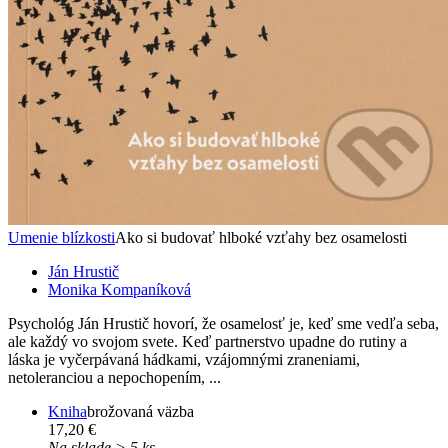
Umenie blízkosti
Ako si budovať hlboké vzťahy bez osamelosti
Ján Hrustič
Monika Kompaníková
Psychológ Ján Hrustič hovorí, že osamelosť je, keď sme vedľa seba,
ale každý vo svojom svete. Keď partnerstvo upadne do rutiny a
láska je vyčerpávaná hádkami, vzájomnými zraneniami,
netoleranciou a nepochopením, ...
Kniha
brožovaná väzba
17,20 €
Na sklade > 5 ks