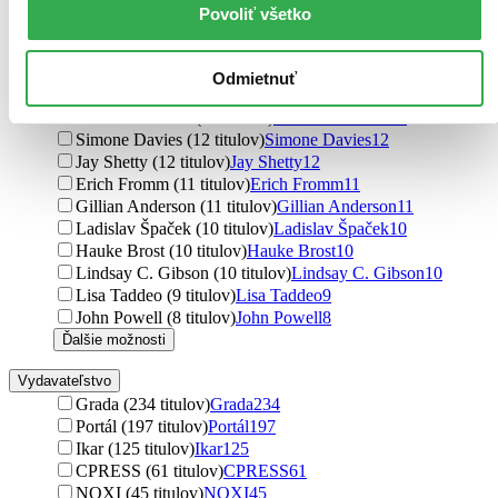
David Gruber (15 titulov)
David Gruber
15
Povoliť všetko
Tom Hodgkinson (15 titulov)
Tom Hodgkinson
15
David Deida (15 titulov)
David Deida
15
Marek Herman (14 titulov)
Marek Herman
14
Odmietnuť
Jana Hanšpachová (13 titulov)
Jana Hanšpachová
13
Milan Studnička (13 titulov)
Milan Studnička
13
Simone Davies (12 titulov)
Simone Davies
12
Jay Shetty (12 titulov)
Jay Shetty
12
Erich Fromm (11 titulov)
Erich Fromm
11
Gillian Anderson (11 titulov)
Gillian Anderson
11
Ladislav Špaček (10 titulov)
Ladislav Špaček
10
Hauke Brost (10 titulov)
Hauke Brost
10
Lindsay C. Gibson (10 titulov)
Lindsay C. Gibson
10
Lisa Taddeo (9 titulov)
Lisa Taddeo
9
John Powell (8 titulov)
John Powell
8
Ďalšie možnosti
Vydavateľstvo
Grada (234 titulov)
Grada
234
Portál (197 titulov)
Portál
197
Ikar (125 titulov)
Ikar
125
CPRESS (61 titulov)
CPRESS
61
NOXI (45 titulov)
NOXI
45