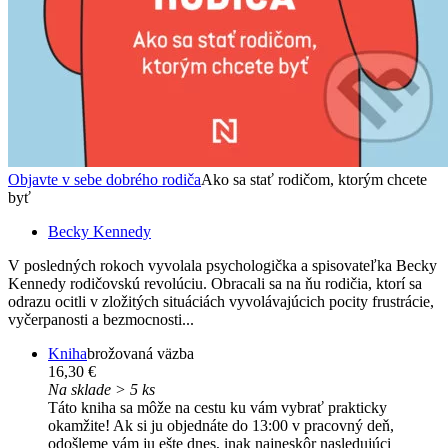
Objavte v sebe dobrého rodiča
Ako sa stať rodičom, ktorým chcete
byť
Becky Kennedy
V posledných rokoch vyvolala psychologička a spisovateľka Becky
Kennedy rodičovskú revolúciu. Obracali sa na ňu rodičia, ktorí sa
odrazu ocitli v zložitých situáciách vyvolávajúcich pocity frustrácie,
vyčerpanosti a bezmocnosti...
Kniha
brožovaná väzba
16,30 €
Na sklade > 5 ks
Táto kniha sa môže na cestu ku vám vybrať prakticky
okamžite! Ak si ju objednáte do 13:00 v pracovný deň,
odošleme vám ju ešte dnes, inak najneskôr nasledujúci