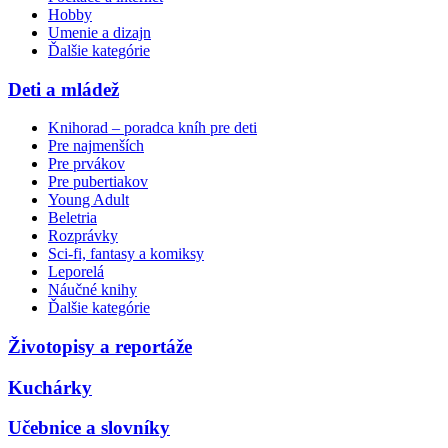
Hobby
Umenie a dizajn
Ďalšie kategórie
Deti a mládež
Knihorad – poradca kníh pre deti
Pre najmenších
Pre prvákov
Pre pubertiakov
Young Adult
Beletria
Rozprávky
Sci-fi, fantasy a komiksy
Leporelá
Náučné knihy
Ďalšie kategórie
Životopisy a reportáže
Kuchárky
Učebnice a slovníky