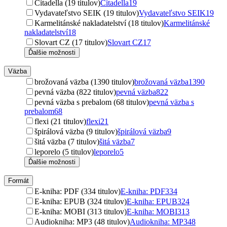
Citadella (19 titulov)
Citadella
19
Vydavateľstvo SEIK (19 titulov)
Vydavateľstvo SEIK
19
Karmelitánské nakladatelství (18 titulov)
Karmelitánské
nakladatelství
18
Slovart CZ (17 titulov)
Slovart CZ
17
Ďalšie možnosti
Väzba
brožovaná väzba (1390 titulov)
brožovaná väzba
1390
pevná väzba (822 titulov)
pevná väzba
822
pevná väzba s prebalom (68 titulov)
pevná väzba s
prebalom
68
flexi (21 titulov)
flexi
21
špirálová väzba (9 titulov)
špirálová väzba
9
šitá väzba (7 titulov)
šitá väzba
7
leporelo (5 titulov)
leporelo
5
Ďalšie možnosti
Formát
E-kniha: PDF (334 titulov)
E-kniha: PDF
334
E-kniha: EPUB (324 titulov)
E-kniha: EPUB
324
E-kniha: MOBI (313 titulov)
E-kniha: MOBI
313
Audiokniha: MP3 (48 titulov)
Audiokniha: MP3
48