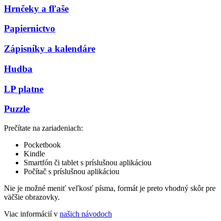
Hrnčeky a fľaše
Papiernictvo
Zápisníky a kalendáre
Hudba
LP platne
Puzzle
Prečítate na zariadeniach:
Pocketbook
Kindle
Smartfón či tablet s príslušnou aplikáciou
Počítač s príslušnou aplikáciou
Nie je možné meniť veľkosť písma, formát je preto vhodný skôr pre
väčšie obrazovky.
Viac informácií v
našich návodoch