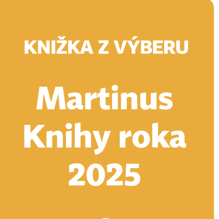
Doručenie
Kníhkupectvá
Knihovrátok
Poukážky
Knižný blog
Kontakt
E-knihy
Audioknihy
Hry
Filmy
Knihy
Doplnky
Vyhľadávanie
Prihlásiť
Vyhľadávanie
Knihy
E-knihy
Audioknihy
Hry
Filmy
Doplnky