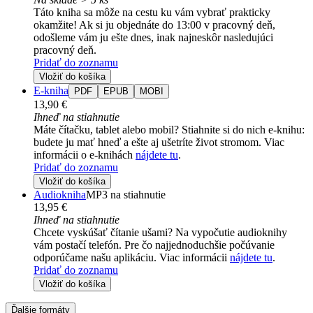
Táto kniha sa môže na cestu ku vám vybrať prakticky
okamžite! Ak si ju objednáte do 13:00 v pracovný deň,
odošleme vám ju ešte dnes, inak najneskôr nasledujúci
pracovný deň.
Pridať do zoznamu
Vložiť do košíka
E-kniha
PDF
EPUB
MOBI
13,90 €
Ihneď na stiahnutie
Máte čítačku, tablet alebo mobil? Stiahnite si do nich e-knihu:
budete ju mať hneď a ešte aj ušetríte život stromom. Viac
informácii o e-knihách
nájdete tu
.
Pridať do zoznamu
Vložiť do košíka
Audiokniha
MP3 na stiahnutie
13,95 €
Ihneď na stiahnutie
Chcete vyskúšať čítanie ušami? Na vypočutie audioknihy
vám postačí telefón. Pre čo najjednoduchšie počúvanie
odporúčame našu aplikáciu. Viac informácii
nájdete tu
.
Pridať do zoznamu
Vložiť do košíka
Ďalšie formáty