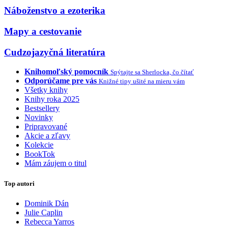
Náboženstvo a ezoterika
Mapy a cestovanie
Cudzojazyčná literatúra
Knihomoľský pomocník
Spýtajte sa Sherlocka, čo čítať
Odporúčame pre vás
Knižné tipy ušité na mieru vám
Všetky knihy
Knihy roka 2025
Bestsellery
Novinky
Pripravované
Akcie a zľavy
Kolekcie
BookTok
Mám záujem o titul
Top autori
Dominik Dán
Julie Caplin
Rebecca Yarros