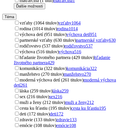
maďarčina (1 titul)
maďarčina
1
Ďalšie možnosti
Téma
vzťahy (1064 titulov)
vzťahy
1064
rodina (1014 titulov)
rodina
1014
výchova detí (951 titulov)
výchova detí
951
partnerské vzťahy (630 titulov)
partnerské vzťahy
630
rodičovstvo (537 titulov)
rodičovstvo
537
výchova (516 titulov)
výchova
516
hľadanie životného partnera (429 titulov)
hľadanie
životného partnera
429
komunikácia (322 titulov)
komunikácia
322
manželstvo (270 titulov)
manželstvo
270
moderná výchova detí (261 titulov)
moderná výchova
detí
261
láska (259 titulov)
láska
259
sex (216 titulov)
sex
216
muži a ženy (212 titulov)
muži a ženy
212
cesta ku šťastiu (195 titulov)
cesta ku šťastiu
195
deti (172 titulov)
deti
172
zdravie (133 titulov)
zdravie
133
emócie (108 titulov)
emócie
108