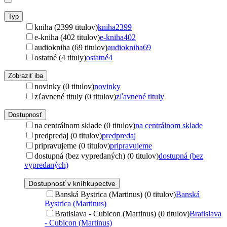
Typ
kniha (2399 titulov)
kniha
2399
e-kniha (402 titulov)
e-kniha
402
audiokniha (69 titulov)
audiokniha
69
ostatné (4 tituly)
ostatné
4
Zobraziť iba
novinky (0 titulov)
novinky
zľavnené tituly (0 titulov)
zľavnené tituly
Dostupnosť
na centrálnom sklade (0 titulov)
na centrálnom sklade
predpredaj (0 titulov)
predpredaj
pripravujeme (0 titulov)
pripravujeme
dostupná (bez vypredaných) (0 titulov)
dostupná (bez
vypredaných)
Dostupnosť v kníhkupectve
Banská Bystrica (Martinus) (0 titulov)
Banská
Bystrica (Martinus)
Bratislava - Cubicon (Martinus) (0 titulov)
Bratislava
- Cubicon (Martinus)