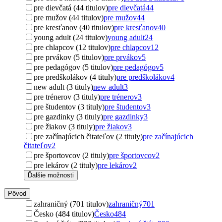
pre dievčatá (44 titulov)
pre dievčatá
44
pre mužov (44 titulov)
pre mužov
44
pre kresťanov (40 titulov)
pre kresťanov
40
young adult (24 titulov)
young adult
24
pre chlapcov (12 titulov)
pre chlapcov
12
pre prvákov (5 titulov)
pre prvákov
5
pre pedagógov (5 titulov)
pre pedagógov
5
pre predškolákov (4 tituly)
pre predškolákov
4
new adult (3 tituly)
new adult
3
pre trénerov (3 tituly)
pre trénerov
3
pre študentov (3 tituly)
pre študentov
3
pre gazdinky (3 tituly)
pre gazdinky
3
pre žiakov (3 tituly)
pre žiakov
3
pre začínajúcich čitateľov (2 tituly)
pre začínajúcich
čitateľov
2
pre športovcov (2 tituly)
pre športovcov
2
pre lekárov (2 tituly)
pre lekárov
2
Ďalšie možnosti
Pôvod
zahraničný (701 titulov)
zahraničný
701
Česko (484 titulov)
Česko
484