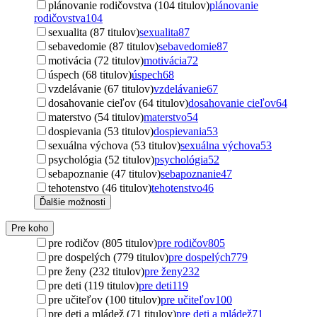
plánovanie rodičovstva (104 titulov)
plánovanie
rodičovstva
104
sexualita (87 titulov)
sexualita
87
sebavedomie (87 titulov)
sebavedomie
87
motivácia (72 titulov)
motivácia
72
úspech (68 titulov)
úspech
68
vzdelávanie (67 titulov)
vzdelávanie
67
dosahovanie cieľov (64 titulov)
dosahovanie cieľov
64
materstvo (54 titulov)
materstvo
54
dospievania (53 titulov)
dospievania
53
sexuálna výchova (53 titulov)
sexuálna výchova
53
psychológia (52 titulov)
psychológia
52
sebapoznanie (47 titulov)
sebapoznanie
47
tehotenstvo (46 titulov)
tehotenstvo
46
Ďalšie možnosti
Pre koho
pre rodičov (805 titulov)
pre rodičov
805
pre dospelých (779 titulov)
pre dospelých
779
pre ženy (232 titulov)
pre ženy
232
pre deti (119 titulov)
pre deti
119
pre učiteľov (100 titulov)
pre učiteľov
100
pre deti a mládež (71 titulov)
pre deti a mládež
71