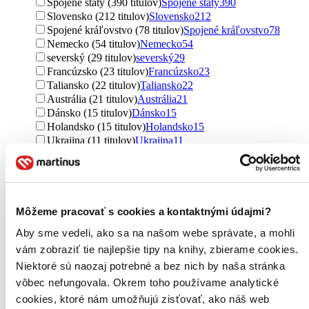
Spojené štáty (390 titulov)
Spojené štáty
390
Slovensko (212 titulov)
Slovensko
212
Spojené kráľovstvo (78 titulov)
Spojené kráľovstvo
78
Nemecko (54 titulov)
Nemecko
54
severský (29 titulov)
severský
29
Francúzsko (23 titulov)
Francúzsko
23
Taliansko (22 titulov)
Taliansko
22
Austrália (21 titulov)
Austrália
21
Dánsko (15 titulov)
Dánsko
15
Holandsko (15 titulov)
Holandsko
15
Ukrajina (11 titulov)
Ukrajina
11
Nórsko (10 titulov)
Nórsko
10
Španielsko (10 titulov)
Španielsko
10
Írsko (8 titulov)
Írsko
8
Rusko (7 titulov)
Rusko
7
Thajsko (7 titulov)
Thajsko
7
Môžeme pracovať s cookies a kontaktnými údajmi?
Maďarsko (5 titulov)
Maďarsko
5
Aby sme vedeli, ako sa na našom webe správate, a mohli
Japonsko (5 titulov)
Japonsko
5
vám zobraziť tie najlepšie tipy na knihy, zbierame cookies.
Švédsko (4 tituly)
Švédsko
4
Belgicko (4 tituly)
Belgicko
4
Niektoré sú naozaj potrebné a bez nich by naša stránka
Kanada (4 tituly)
Kanada
4
vôbec nefungovala. Okrem toho používame analytické
Poľsko (4 tituly)
Poľsko
4
cookies, ktoré nám umožňujú zisťovať, ako náš web
Bahrajn (3 tituly)
Bahrajn
3