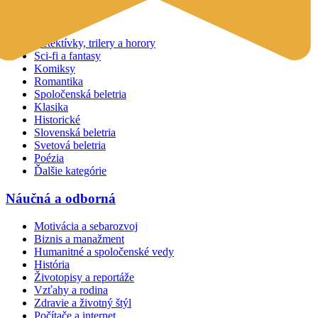
Beletria
Detektívky, trilery a horory
Sci-fi a fantasy
Komiksy
Romantika
Spoločenská beletria
Klasika
Historické
Slovenská beletria
Svetová beletria
Poézia
Ďalšie kategórie
Náučná a odborná
Motivácia a sebarozvoj
Biznis a manažment
Humanitné a spoločenské vedy
História
Životopisy a reportáže
Vzťahy a rodina
Zdravie a životný štýl
Počítače a internet