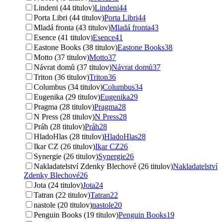
Lindeni (44 titulov)
Lindeni
44
Porta Libri (44 titulov)
Porta Libri
44
Mladá fronta (43 titulov)
Mladá fronta
43
Esence (41 titulov)
Esence
41
Eastone Books (38 titulov)
Eastone Books
38
Motto (37 titulov)
Motto
37
Návrat domů (37 titulov)
Návrat domů
37
Triton (36 titulov)
Triton
36
Columbus (34 titulov)
Columbus
34
Eugenika (29 titulov)
Eugenika
29
Pragma (28 titulov)
Pragma
28
N Press (28 titulov)
N Press
28
Práh (28 titulov)
Práh
28
HladoHlas (28 titulov)
HladoHlas
28
Ikar CZ (26 titulov)
Ikar CZ
26
Synergie (26 titulov)
Synergie
26
Nakladatelství Zdenky Blechové (26 titulov)
Nakladatelství
Zdenky Blechové
26
Jota (24 titulov)
Jota
24
Tatran (22 titulov)
Tatran
22
nastole (20 titulov)
nastole
20
Penguin Books (19 titulov)
Penguin Books
19