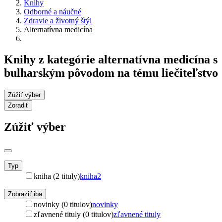
Knihy
Odborné a náučné
Zdravie a životný štýl
Alternatívna medicína
Knihy z kategórie alternatívna medicína s
bulharským pôvodom na tému liečiteľstvo
Zúžiť výber
Zoradiť
Zúžiť výber
Typ
kniha (2 tituly)
kniha
2
Zobraziť iba
novinky (0 titulov)
novinky
zľavnené tituly (0 titulov)
zľavnené tituly