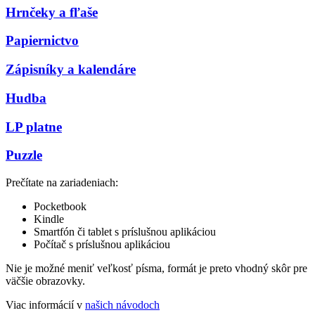
Hrnčeky a fľaše
Papiernictvo
Zápisníky a kalendáre
Hudba
LP platne
Puzzle
Prečítate na zariadeniach:
Pocketbook
Kindle
Smartfón či tablet s príslušnou aplikáciou
Počítač s príslušnou aplikáciou
Nie je možné meniť veľkosť písma, formát je preto vhodný skôr pre
väčšie obrazovky.
Viac informácií v
našich návodoch