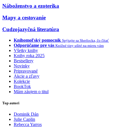
Náboženstvo a ezoterika
Mapy a cestovanie
Cudzojazyčná literatúra
Knihomoľský pomocník
Spýtajte sa Sherlocka, čo čítať
Odporúčame pre vás
Knižné tipy ušité na mieru vám
Všetky knihy
Knihy roka 2025
Bestsellery
Novinky
Pripravované
Akcie a zľavy
Kolekcie
BookTok
Mám záujem o titul
Top autori
Dominik Dán
Julie Caplin
Rebecca Yarros