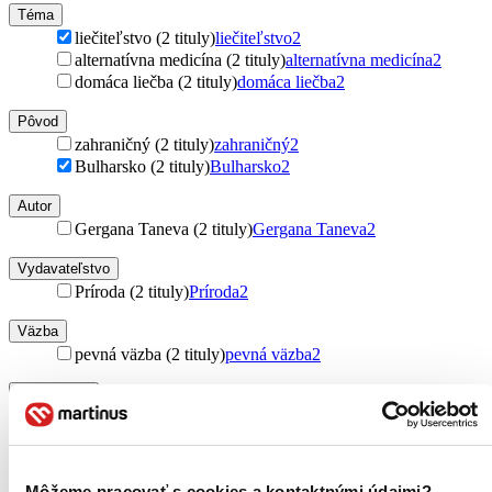
Téma
liečiteľstvo (2 tituly)
liečiteľstvo
2
alternatívna medicína (2 tituly)
alternatívna medicína
2
domáca liečba (2 tituly)
domáca liečba
2
Pôvod
zahraničný (2 tituly)
zahraničný
2
Bulharsko (2 tituly)
Bulharsko
2
Autor
Gergana Taneva (2 tituly)
Gergana Taneva
2
Vydavateľstvo
Príroda (2 tituly)
Príroda
2
Väzba
pevná väzba (2 tituly)
pevná väzba
2
Zúžiť výber
Zoradiť
Môžeme pracovať s cookies a kontaktnými údajmi?