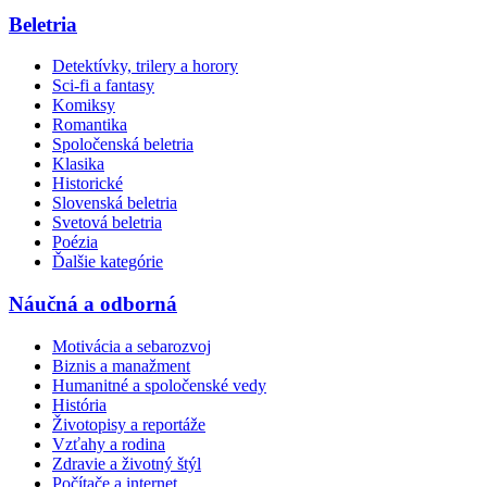
Beletria
Detektívky, trilery a horory
Sci-fi a fantasy
Komiksy
Romantika
Spoločenská beletria
Klasika
Historické
Slovenská beletria
Svetová beletria
Poézia
Ďalšie kategórie
Náučná a odborná
Motivácia a sebarozvoj
Biznis a manažment
Humanitné a spoločenské vedy
História
Životopisy a reportáže
Vzťahy a rodina
Zdravie a životný štýl
Počítače a internet