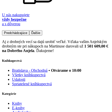
U nás nakupujete
vždy bezpečne
a s dôverou
Predchádzajúce
Ďalšie
Aj z drobných vecí sa dajú urobiť veľké. Vďaka vašim Anjelským
drobným ste pri nákupoch na Martinuse darovali už
1 501 609,00 €
na Dobrého Anjela
. Ďakujeme!
Kníhkupectvá
Bratislava - Obchodná
• Otvárame o 10:00
Všetky kníhkupectvá
Udalosti
Spriatelené kníhkupectvá
Kategórie
Knihy
E-knihy