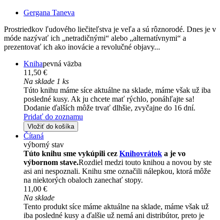
Gergana Taneva
Prostriedkov ľudového liečiteľstva je veľa a sú rôznorodé. Dnes je v
móde nazývať ich „netradičnými“ alebo „alternatívnymi“ a
prezentovať ich ako inovácie a revolučné objavy...
Kniha
pevná väzba
11,50 €
Na sklade 1 ks
Túto knihu máme síce aktuálne na sklade, máme však už iba
posledné kusy. Ak ju chcete mať rýchlo, ponáhľajte sa!
Dodanie ďalších môže trvať dlhšie, zvyčajne do 16 dní.
Pridať do zoznamu
Vložiť do košíka
Čítaná
výborný stav
Túto knihu sme vykúpili cez
Knihovrátok
a je vo
výbornom stave.
Rozdiel medzi touto knihou a novou by ste
asi ani nespoznali. Knihu sme označili nálepkou, ktorá môže
na niektorých obaloch zanechať stopy.
11,00 €
Na sklade
Tento produkt síce máme aktuálne na sklade, máme však už
iba posledné kusy a ďalšie už nemá ani distribútor, preto je