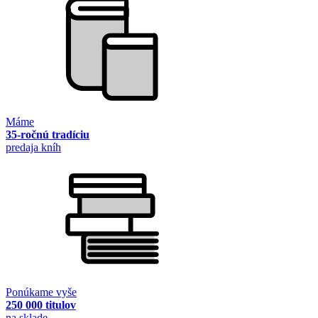
Máme
35-ročnú tradíciu
predaja kníh
Ponúkame vyše
250 000 titulov
na sklade