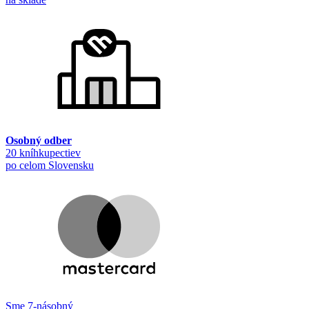
Osobný odber
20 kníhkupectiev
po celom Slovensku
Sme 7-násobný