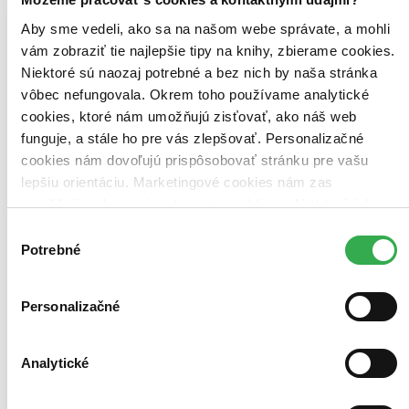
Aby sme vedeli, ako sa na našom webe správate, a mohli
Bestsellery
vám zobraziť tie najlepšie tipy na knihy, zbierame cookies.
Top hodnotené
Niektoré sú naozaj potrebné a bez nich by naša stránka
Novinky
Najdrahšie
vôbec nefungovala. Okrem toho používame analytické
Najlacnejšie
cookies, ktoré nám umožňujú zisťovať, ako náš web
Najvyššia zľava
funguje, a stále ho pre vás zlepšovať. Personalizačné
cookies nám dovoľujú prispôsobovať stránku pre vašu
Použité filtre
lepšiu orientáciu. Marketingové cookies nám zas
Zrušiť filtre
umožňujú zobrazenie relevantnej reklamy. Niektoré údaje
S bulharským pôvodom
Na tému liečiteľstvo
zdieľame aj s tretími stranami. Veľmi by nám pomohlo,
Výber
keby sme mohli používať všetky tieto cookies. Ďakujeme!
Potrebné
súhlasu
Personalizačné
Analytické