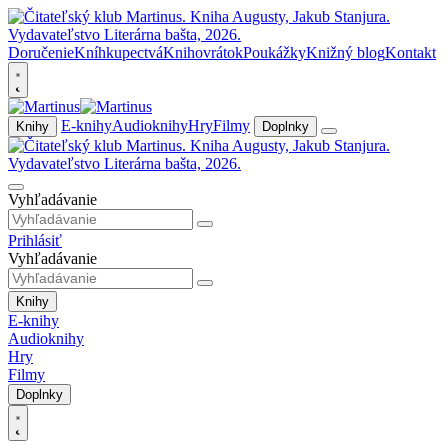
Doručenie
Kníhkupectvá
Knihovrátok
Poukážky
Knižný blog
Kontakt
E-knihy
Audioknihy
Hry
Filmy
Knihy
Doplnky
Vyhľadávanie
Prihlásiť
Vyhľadávanie
Knihy
E-knihy
Audioknihy
Hry
Filmy
Doplnky