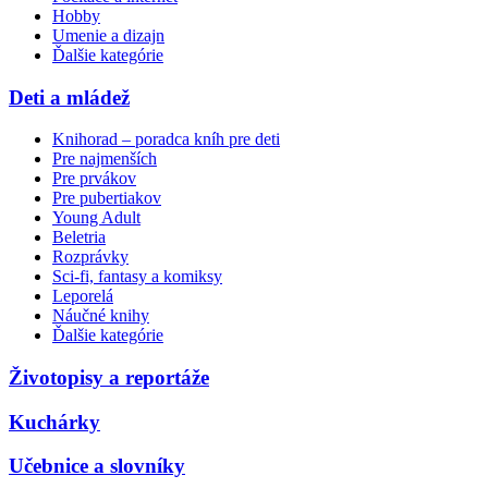
Hobby
Umenie a dizajn
Ďalšie kategórie
Deti a mládež
Knihorad – poradca kníh pre deti
Pre najmenších
Pre prvákov
Pre pubertiakov
Young Adult
Beletria
Rozprávky
Sci-fi, fantasy a komiksy
Leporelá
Náučné knihy
Ďalšie kategórie
Životopisy a reportáže
Kuchárky
Učebnice a slovníky