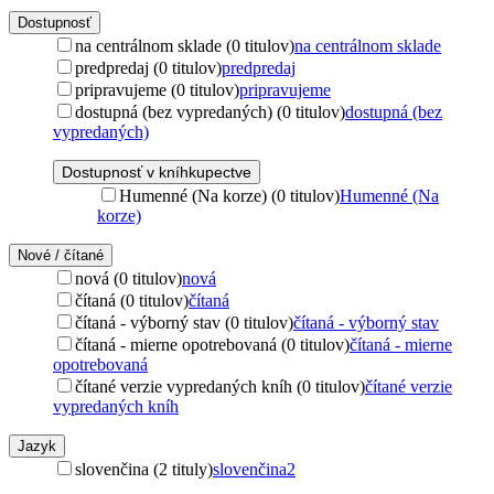
Dostupnosť
na centrálnom sklade (0 titulov)
na centrálnom sklade
predpredaj (0 titulov)
predpredaj
pripravujeme (0 titulov)
pripravujeme
dostupná (bez vypredaných) (0 titulov)
dostupná (bez
vypredaných)
Dostupnosť v kníhkupectve
Humenné (Na korze) (0 titulov)
Humenné (Na
korze)
Nové / čítané
nová (0 titulov)
nová
čítaná (0 titulov)
čítaná
čítaná - výborný stav (0 titulov)
čítaná - výborný stav
čítaná - mierne opotrebovaná (0 titulov)
čítaná - mierne
opotrebovaná
čítané verzie vypredaných kníh (0 titulov)
čítané verzie
vypredaných kníh
Jazyk
slovenčina (2 tituly)
slovenčina
2