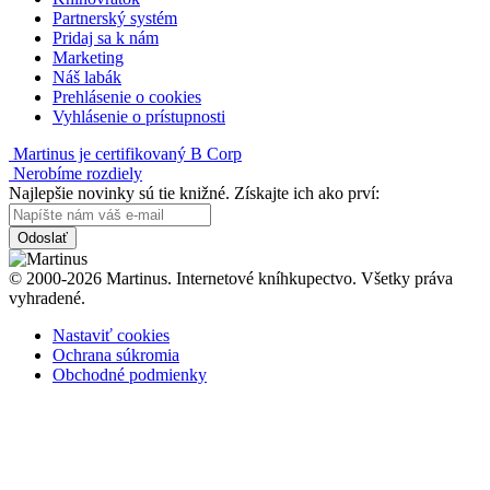
Partnerský systém
Pridaj sa k nám
Marketing
Náš labák
Prehlásenie o cookies
Vyhlásenie o prístupnosti
Martinus je certifikovaný B Corp
Nerobíme rozdiely
Najlepšie novinky sú tie knižné. Získajte ich ako prví:
Odoslať
© 2000-2026 Martinus. Internetové kníhkupectvo. Všetky práva
vyhradené.
Nastaviť cookies
Ochrana súkromia
Obchodné podmienky