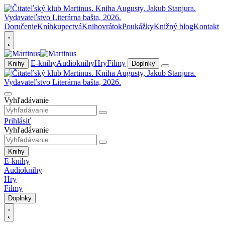
Doručenie
Kníhkupectvá
Knihovrátok
Poukážky
Knižný blog
Kontakt
E-knihy
Audioknihy
Hry
Filmy
Knihy
Doplnky
Vyhľadávanie
Prihlásiť
Vyhľadávanie
Knihy
E-knihy
Audioknihy
Hry
Filmy
Doplnky