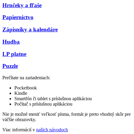
Hrnčeky a fľaše
Papiernictvo
Zápisníky a kalendáre
Hudba
LP platne
Puzzle
Prečítate na zariadeniach:
Pocketbook
Kindle
Smartfón či tablet s príslušnou aplikáciou
Počítač s príslušnou aplikáciou
Nie je možné meniť veľkosť písma, formát je preto vhodný skôr pre
väčšie obrazovky.
Viac informácií v
našich návodoch