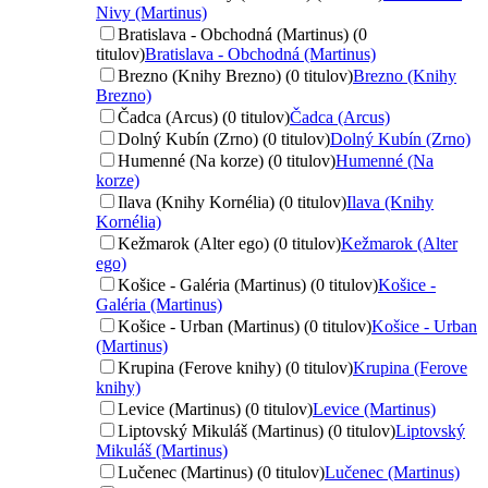
Nivy (Martinus)
Bratislava - Obchodná (Martinus) (0
titulov)
Bratislava - Obchodná (Martinus)
Brezno (Knihy Brezno) (0 titulov)
Brezno (Knihy
Brezno)
Čadca (Arcus) (0 titulov)
Čadca (Arcus)
Dolný Kubín (Zrno) (0 titulov)
Dolný Kubín (Zrno)
Humenné (Na korze) (0 titulov)
Humenné (Na
korze)
Ilava (Knihy Kornélia) (0 titulov)
Ilava (Knihy
Kornélia)
Kežmarok (Alter ego) (0 titulov)
Kežmarok (Alter
ego)
Košice - Galéria (Martinus) (0 titulov)
Košice -
Galéria (Martinus)
Košice - Urban (Martinus) (0 titulov)
Košice - Urban
(Martinus)
Krupina (Ferove knihy) (0 titulov)
Krupina (Ferove
knihy)
Levice (Martinus) (0 titulov)
Levice (Martinus)
Liptovský Mikuláš (Martinus) (0 titulov)
Liptovský
Mikuláš (Martinus)
Lučenec (Martinus) (0 titulov)
Lučenec (Martinus)