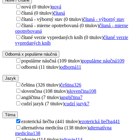
Nové / čítané
nová (0 titulov)
nová
čítaná (0 titulov)
čítaná
čítaná - výborný stav (0 titulov)
čítaná - výborný stav
čítaná - mierne opotrebovaná (0 titulov)
čítaná - mierne
opotrebovaná
čítané verzie vypredaných kníh (0 titulov)
čítané verzie
vypredaných kníh
Odborná x populárne náučná
populárne náučná (109 titulov)
populárne náučná
109
odborná (11 titulov)
odborná
11
Jazyk
čeština (326 titulov)
čeština
326
slovenčina (108 titulov)
slovenčina
108
angličtina (7 titulov)
angličtina
7
cudzí jazyk (7 titulov)
cudzí jazyk
7
Téma
ezoterická liečba (441 titulov)
ezoterická liečba
441
alternatívna medicína (138 titulov)
alternatívna
medicína
138
zdravie (114 titulov)
zdravie
114