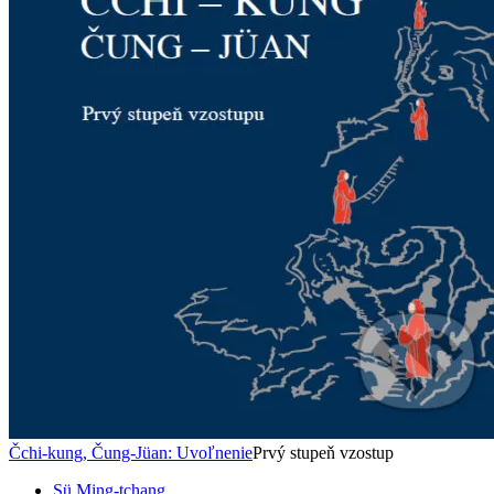
Čchi-kung, Čung-Jüan: Uvoľnenie
Prvý stupeň vzostup
Sü Ming-tchang