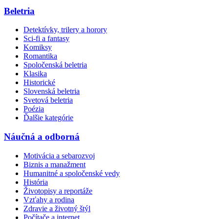
Beletria
Detektívky, trilery a horory
Sci-fi a fantasy
Komiksy
Romantika
Spoločenská beletria
Klasika
Historické
Slovenská beletria
Svetová beletria
Poézia
Ďalšie kategórie
Náučná a odborná
Motivácia a sebarozvoj
Biznis a manažment
Humanitné a spoločenské vedy
História
Životopisy a reportáže
Vzťahy a rodina
Zdravie a životný štýl
Počítače a internet