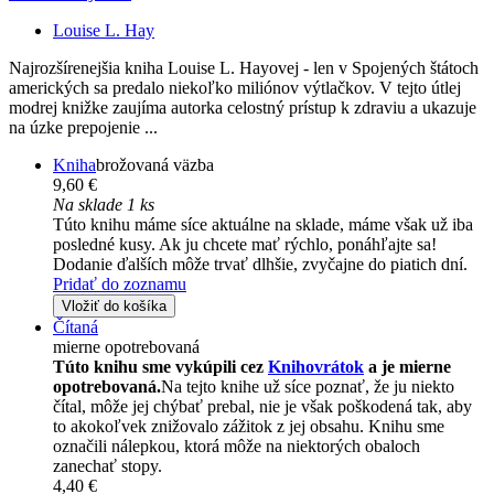
Louise L. Hay
Najrozšírenejšia kniha Louise L. Hayovej - len v Spojených štátoch
amerických sa predalo niekoľko miliónov výtlačkov. V tejto útlej
modrej knižke zaujíma autorka celostný prístup k zdraviu a ukazuje
na úzke prepojenie ...
Kniha
brožovaná väzba
9,60 €
Na sklade 1 ks
Túto knihu máme síce aktuálne na sklade, máme však už iba
posledné kusy. Ak ju chcete mať rýchlo, ponáhľajte sa!
Dodanie ďalších môže trvať dlhšie, zvyčajne do piatich dní.
Pridať do zoznamu
Vložiť do košíka
Čítaná
mierne opotrebovaná
Túto knihu sme vykúpili cez
Knihovrátok
a je mierne
opotrebovaná.
Na tejto knihe už síce poznať, že ju niekto
čítal, môže jej chýbať prebal, nie je však poškodená tak, aby
to akokoľvek znižovalo zážitok z jej obsahu. Knihu sme
označili nálepkou, ktorá môže na niektorých obaloch
zanechať stopy.
4,40 €