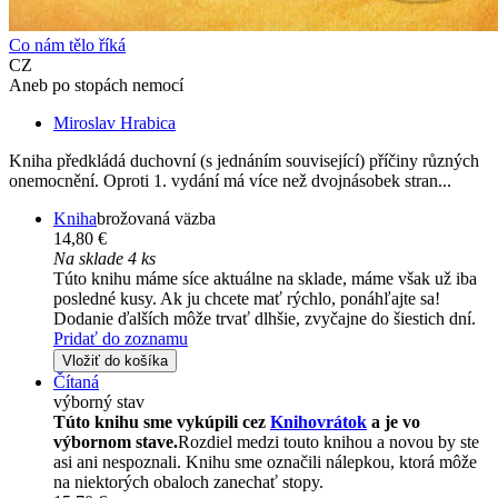
Co nám tělo říká
CZ
Aneb po stopách nemocí
Miroslav Hrabica
Kniha předkládá duchovní (s jednáním související) příčiny různých
onemocnění. Oproti 1. vydání má více než dvojnásobek stran...
Kniha
brožovaná väzba
14,80 €
Na sklade 4 ks
Túto knihu máme síce aktuálne na sklade, máme však už iba
posledné kusy. Ak ju chcete mať rýchlo, ponáhľajte sa!
Dodanie ďalších môže trvať dlhšie, zvyčajne do šiestich dní.
Pridať do zoznamu
Vložiť do košíka
Čítaná
výborný stav
Túto knihu sme vykúpili cez
Knihovrátok
a je vo
výbornom stave.
Rozdiel medzi touto knihou a novou by ste
asi ani nespoznali. Knihu sme označili nálepkou, ktorá môže
na niektorých obaloch zanechať stopy.