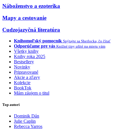
Náboženstvo a ezoterika
Mapy a cestovanie
Cudzojazyčná literatúra
Knihomoľský pomocník
Spýtajte sa Sherlocka, čo čítať
Odporúčame pre vás
Knižné tipy ušité na mieru vám
Všetky knihy
Knihy roka 2025
Bestsellery
Novinky
Pripravované
Akcie a zľavy
Kolekcie
BookTok
Mám záujem o titul
Top autori
Dominik Dán
Julie Caplin
Rebecca Yarros