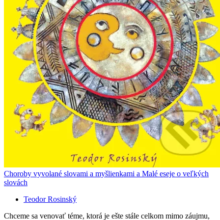
Choroby vyvolané slovami a myšlienkami a Malé eseje o veľkých
slovách
Teodor Rosinský
Chceme sa venovať téme, ktorá je ešte stále celkom mimo záujmu,