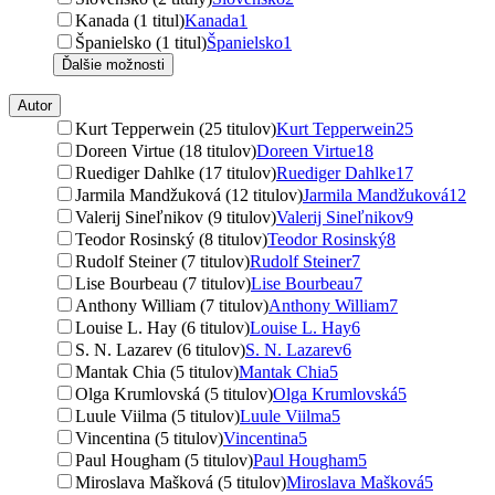
Kanada (1 titul)
Kanada
1
Španielsko (1 titul)
Španielsko
1
Ďalšie možnosti
Autor
Kurt Tepperwein (25 titulov)
Kurt Tepperwein
25
Doreen Virtue (18 titulov)
Doreen Virtue
18
Ruediger Dahlke (17 titulov)
Ruediger Dahlke
17
Jarmila Mandžuková (12 titulov)
Jarmila Mandžuková
12
Valerij Sineľnikov (9 titulov)
Valerij Sineľnikov
9
Teodor Rosinský (8 titulov)
Teodor Rosinský
8
Rudolf Steiner (7 titulov)
Rudolf Steiner
7
Lise Bourbeau (7 titulov)
Lise Bourbeau
7
Anthony William (7 titulov)
Anthony William
7
Louise L. Hay (6 titulov)
Louise L. Hay
6
S. N. Lazarev (6 titulov)
S. N. Lazarev
6
Mantak Chia (5 titulov)
Mantak Chia
5
Olga Krumlovská (5 titulov)
Olga Krumlovská
5
Luule Viilma (5 titulov)
Luule Viilma
5
Vincentina (5 titulov)
Vincentina
5
Paul Hougham (5 titulov)
Paul Hougham
5
Miroslava Mašková (5 titulov)
Miroslava Mašková
5