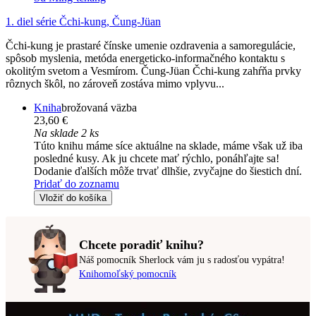
1. diel série
Čchi-kung, Čung-Jüan
Čchi-kung je prastaré čínske umenie ozdravenia a samoregulácie,
spôsob myslenia, metóda energeticko-informačného kontaktu s
okolitým svetom a Vesmírom. Čung-Jüan Čchi-kung zahŕňa prvky
rôznych škôl, no zároveň zostáva mimo vplyvu...
Kniha
brožovaná väzba
23,60 €
Na sklade 2 ks
Túto knihu máme síce aktuálne na sklade, máme však už iba
posledné kusy. Ak ju chcete mať rýchlo, ponáhľajte sa!
Dodanie ďalších môže trvať dlhšie, zvyčajne do šiestich dní.
Pridať do zoznamu
Vložiť do košíka
Chcete poradiť knihu?
Náš pomocník Sherlock vám ju s radosťou vypátra!
Knihomoľský pomocník