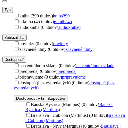
Typ
kniha (390 titulov)
kniha
390
e-kniha (45 titulov)
e-kniha
45
audiokniha (6 titulov)
audiokniha
6
Zobraziť iba
novinky (0 titulov)
novinky
zľavnené tituly (0 titulov)
zľavnené tituly
Dostupnosť
na centrálnom sklade (0 titulov)
na centrálnom sklade
predpredaj (0 titulov)
predpredaj
pripravujeme (0 titulov)
pripravujeme
dostupná (bez vypredaných) (0 titulov)
dostupná (bez
vypredaných)
Dostupnosť v kníhkupectve
Banská Bystrica (Martinus) (0 titulov)
Banská
Bystrica (Martinus)
Bratislava - Cubicon (Martinus) (0 titulov)
Bratislava
- Cubicon (Martinus)
Bratislava - Nivy (Martinus) (0 titulov)
Bratislava -