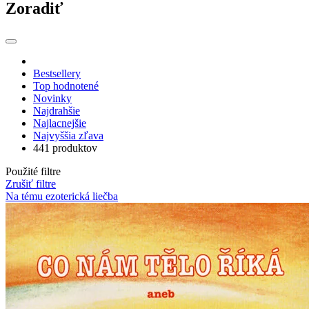
Zoradiť
Bestsellery
Top hodnotené
Novinky
Najdrahšie
Najlacnejšie
Najvyššia zľava
441 produktov
Použité filtre
Zrušiť filtre
Na tému ezoterická liečba