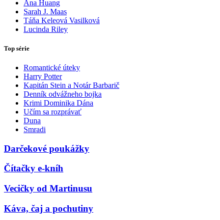
Ana Huang
Sarah J. Maas
Táňa Keleová Vasilková
Lucinda Riley
Top série
Romantické úteky
Harry Potter
Kapitán Stein a Notár Barbarič
Denník odvážneho bojka
Krimi Dominika Dána
Učím sa rozprávať
Duna
Smradi
Darčekové poukážky
Čítačky e-kníh
Vecičky od Martinusu
Káva, čaj a pochutiny