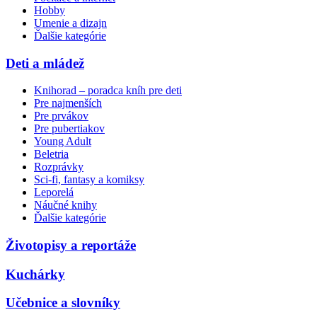
Hobby
Umenie a dizajn
Ďalšie kategórie
Deti a mládež
Knihorad – poradca kníh pre deti
Pre najmenších
Pre prvákov
Pre pubertiakov
Young Adult
Beletria
Rozprávky
Sci-fi, fantasy a komiksy
Leporelá
Náučné knihy
Ďalšie kategórie
Životopisy a reportáže
Kuchárky
Učebnice a slovníky