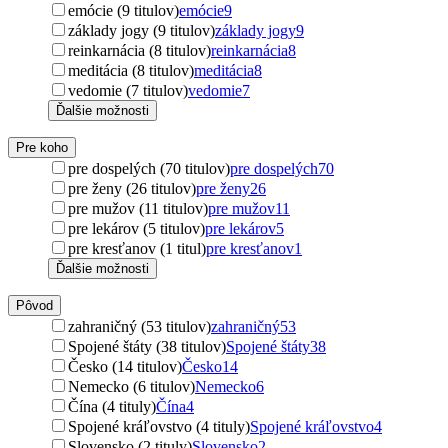
emócie (9 titulov)
emócie
9
základy jogy (9 titulov)
základy jogy
9
reinkarnácia (8 titulov)
reinkarnácia
8
meditácia (8 titulov)
meditácia
8
vedomie (7 titulov)
vedomie
7
Ďalšie možnosti
Pre koho
pre dospelých (70 titulov)
pre dospelých
70
pre ženy (26 titulov)
pre ženy
26
pre mužov (11 titulov)
pre mužov
11
pre lekárov (5 titulov)
pre lekárov
5
pre kresťanov (1 titul)
pre kresťanov
1
Ďalšie možnosti
Pôvod
zahraničný (53 titulov)
zahraničný
53
Spojené štáty (38 titulov)
Spojené štáty
38
Česko (14 titulov)
Česko
14
Nemecko (6 titulov)
Nemecko
6
Čína (4 tituly)
Čína
4
Spojené kráľovstvo (4 tituly)
Spojené kráľovstvo
4
Slovensko (2 tituly)
Slovensko
2