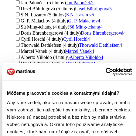
Jan Palouček (5 titulov)
Jan Palouček
5
Ursel Bühringová (5 titulov)
Ursel Bühringová
5
S.N. Lazarev (5 titulov)
S.N. Lazarev
5
G. P. Malachov (4 tituly)
G. P. Malachov
4
Sü Ming-tchang (4 tituly)
Sü Ming-tchang
4
Doris Ehrenbergerová (4 tituly)
Doris Ehrenbergerová
4
Cyril Höschl (4 tituly)
Cyril Höschl
4
Thorwald Dethlefsen (4 tituly)
Thorwald Dethlefsen
4
Marcel Vanek (4 tituly)
Marcel Vanek
4
Alberto Villoldo (4 tituly)
Alberto Villoldo
4
Ursel Bühring (4 tituly)
Ursel Bühring
4
Erna Droesbeke (3 tituly)
Erna Droesbeke
3
Osho (3 tituly)
Osho
3
Ďalšie možnosti
Môžeme pracovať s cookies a kontaktnými údajmi?
Vydavateľstvo
Eugenika (49 titulov)
Eugenika
49
Aby sme vedeli, ako sa na našom webe správate, a mohli
Fontána (25 titulov)
Fontána
25
vám zobraziť tie najlepšie tipy na knihy, zbierame cookies.
Pragma (24 titulov)
Pragma
24
Niektoré sú naozaj potrebné a bez nich by naša stránka
Ikar (23 titulov)
Ikar
23
NOXI (22 titulov)
NOXI
22
vôbec nefungovala. Okrem toho používame analytické
Grada (16 titulov)
Grada
16
cookies, ktoré nám umožňujú zisťovať, ako náš web
CAD PRESS (14 titulov)
CAD PRESS
14