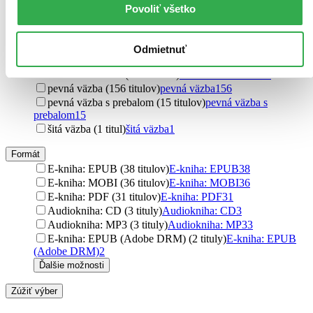
Slovenská asociácia ZYQ (4 tituly)
Slovenská asociácia
Povoliť všetko
ZYQ
4
Ďalšie možnosti
Odmietnuť
Väzba
brožovaná väzba (207 titulov)
brožovaná väzba
207
pevná väzba (156 titulov)
pevná väzba
156
pevná väzba s prebalom (15 titulov)
pevná väzba s
prebalom
15
šitá väzba (1 titul)
šitá väzba
1
Formát
E-kniha: EPUB (38 titulov)
E-kniha: EPUB
38
E-kniha: MOBI (36 titulov)
E-kniha: MOBI
36
E-kniha: PDF (31 titulov)
E-kniha: PDF
31
Audiokniha: CD (3 tituly)
Audiokniha: CD
3
Audiokniha: MP3 (3 tituly)
Audiokniha: MP3
3
E-kniha: EPUB (Adobe DRM) (2 tituly)
E-kniha: EPUB
(Adobe DRM)
2
Ďalšie možnosti
Zúžiť výber