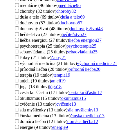
meditácie (96 titulov)
meditácie
96
choroby (82 titulov)
choroby
82
duša a telo (69 titulov)
duša a telo
69
duchovno (57 titulov)
duchovno
57
duchovný život (48 titulov)
duchovný život
48
liečiteľstvo (27 titulov)
liečiteľstvo
27
liečba energiou (27 titulov)
liečba energiou
27
psychoterapia (25 titulov)
psychoterapia
25
sebaovládania (25 titulov)
sebaovládania
25
čakry (21 titulov)
čakry
21
východná medicína (21 titulov)
východná medicína
21
prírodná liečba (20 titulov)
prírodná liečba
20
terapia (19 titulov)
terapia
19
anjeli (19 titulov)
anjeli
19
jóga (18 titulov)
jóga
18
cesta ku šťastiu (17 titulov)
cesta ku šťastiu
17
okultizmus (15 titulov)
okultizmus
15
cvičenie (13 titulov)
cvičenie
13
sila myšlienky (13 titulov)
sila myšlienky
13
čínska medicína (13 titulov)
čínska medicína
13
domáca liečba (12 titulov)
domáca liečba
12
energie (9 titulov)
energie
9