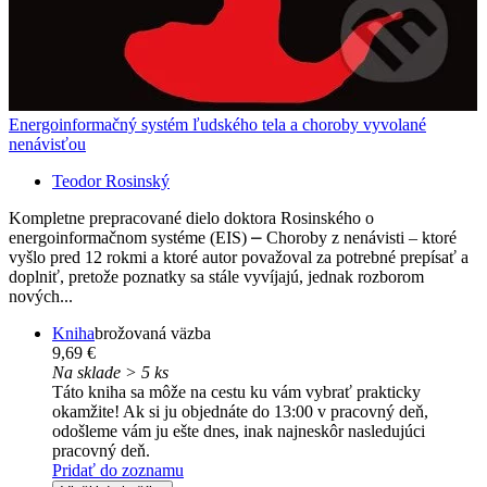
Energoinformačný systém ľudského tela a choroby vyvolané
nenávisťou
Teodor Rosinský
Kompletne prepracované dielo doktora Rosinského o
energoinformačnom systéme (EIS) ⎼ Choroby z nenávisti – ktoré
vyšlo pred 12 rokmi a ktoré autor považoval za potrebné prepísať a
doplniť, pretože poznatky sa stále vyvíjajú, jednak rozborom
nových...
Kniha
brožovaná väzba
9,69 €
Na sklade > 5 ks
Táto kniha sa môže na cestu ku vám vybrať prakticky
okamžite! Ak si ju objednáte do 13:00 v pracovný deň,
odošleme vám ju ešte dnes, inak najneskôr nasledujúci
pracovný deň.
Pridať do zoznamu