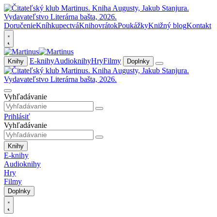
Doručenie
Kníhkupectvá
Knihovrátok
Poukážky
Knižný blog
Kontakt
E-knihy
Audioknihy
Hry
Filmy
Knihy
Doplnky
Vyhľadávanie
Prihlásiť
Vyhľadávanie
Knihy
E-knihy
Audioknihy
Hry
Filmy
Doplnky