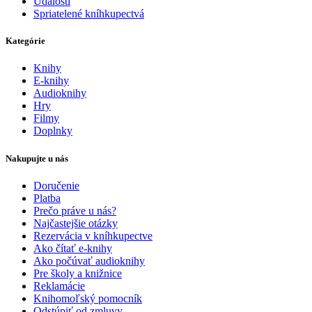
Udalosti
Spriatelené kníhkupectvá
Kategórie
Knihy
E-knihy
Audioknihy
Hry
Filmy
Doplnky
Nakupujte u nás
Doručenie
Platba
Prečo práve u nás?
Najčastejšie otázky
Rezervácia v kníhkupectve
Ako čítať e-knihy
Ako počúvať audioknihy
Pre školy a knižnice
Reklamácie
Knihomoľský pomocník
Odstúpiť od zmluvy