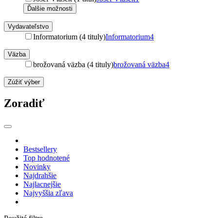
Ďalšie možnosti
Vydavateľstvo
Informatorium (4 tituly)
Informatorium
4
Väzba
brožovaná väzba (4 tituly)
brožovaná väzba
4
Zúžiť výber
Zoradiť
Bestsellery
Top hodnotené
Novinky
Najdrahšie
Najlacnejšie
Najvyššia zľava