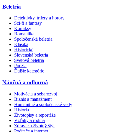
Beletria
Detektívky, trilery a horory
Sci-fi a fantasy
Komiksy
Romantika
Spoločenská beletria
Klasika
Historické
Slovenská beletria
Svetová beletria
Poézia
Ďalšie kategórie
Náučná a odborná
Motivácia a sebarozvoj
Biznis a manažment
Humanitné a spoločenské vedy
História
Životopisy a reportáže
Vzťahy a rodina
Zdravie a životný štýl
Počítače a internet