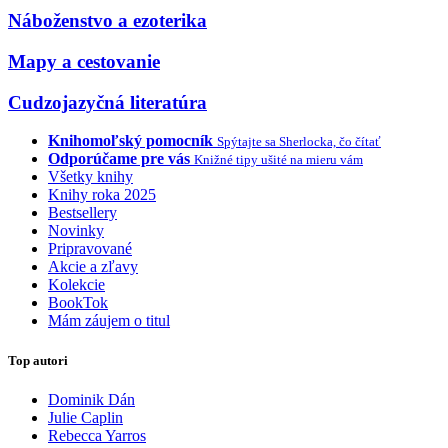
Náboženstvo a ezoterika
Mapy a cestovanie
Cudzojazyčná literatúra
Knihomoľský pomocník
Spýtajte sa Sherlocka, čo čítať
Odporúčame pre vás
Knižné tipy ušité na mieru vám
Všetky knihy
Knihy roka 2025
Bestsellery
Novinky
Pripravované
Akcie a zľavy
Kolekcie
BookTok
Mám záujem o titul
Top autori
Dominik Dán
Julie Caplin
Rebecca Yarros