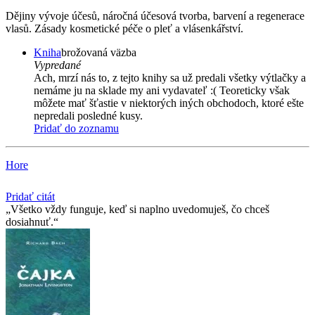
Dějiny vývoje účesů, náročná účesová tvorba, barvení a regenerace
vlasů. Zásady kosmetické péče o pleť a vlásenkářství.
Kniha
brožovaná väzba
Vypredané
Ach, mrzí nás to, z tejto knihy sa už predali všetky výtlačky a
nemáme ju na sklade my ani vydavateľ :( Teoreticky však
môžete mať šťastie v niektorých iných obchodoch, ktoré ešte
nepredali posledné kusy.
Pridať do zoznamu
Hore
Pridať citát
Všetko vždy funguje, keď si naplno uvedomuješ, čo chceš
dosiahnuť.