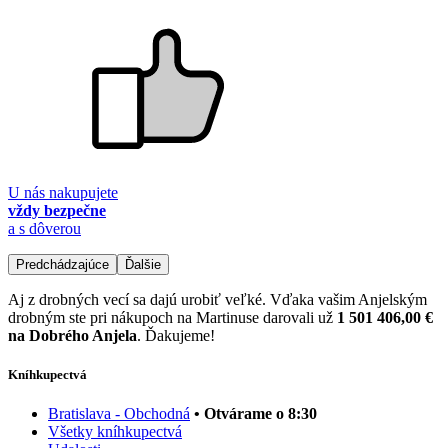
U nás nakupujete
vždy bezpečne
a s dôverou
Predchádzajúce
Ďalšie
Aj z drobných vecí sa dajú urobiť veľké. Vďaka vašim Anjelským
drobným ste pri nákupoch na Martinuse darovali už
1 501 406,00 €
na Dobrého Anjela
. Ďakujeme!
Kníhkupectvá
Bratislava - Obchodná
• Otvárame o 8:30
Všetky kníhkupectvá