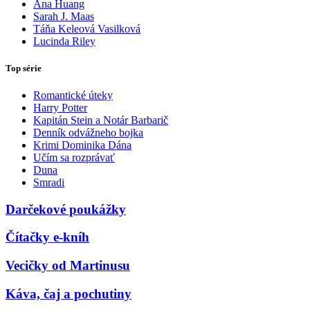
Ana Huang
Sarah J. Maas
Táňa Keleová Vasilková
Lucinda Riley
Top série
Romantické úteky
Harry Potter
Kapitán Stein a Notár Barbarič
Denník odvážneho bojka
Krimi Dominika Dána
Učím sa rozprávať
Duna
Smradi
Darčekové poukážky
Čítačky e-kníh
Vecičky od Martinusu
Káva, čaj a pochutiny