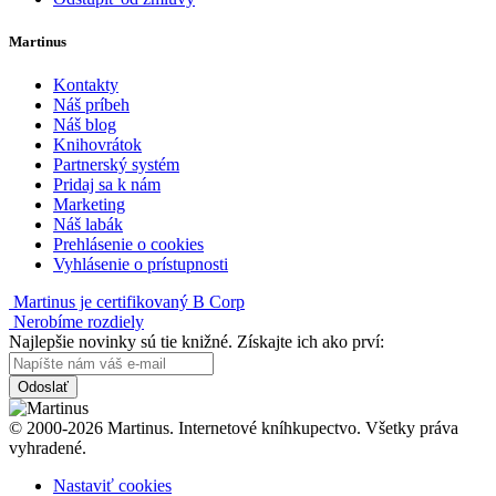
Martinus
Kontakty
Náš príbeh
Náš blog
Knihovrátok
Partnerský systém
Pridaj sa k nám
Marketing
Náš labák
Prehlásenie o cookies
Vyhlásenie o prístupnosti
Martinus je certifikovaný B Corp
Nerobíme rozdiely
Najlepšie novinky sú tie knižné. Získajte ich ako prví:
Odoslať
© 2000-2026 Martinus. Internetové kníhkupectvo. Všetky práva
vyhradené.
Nastaviť cookies