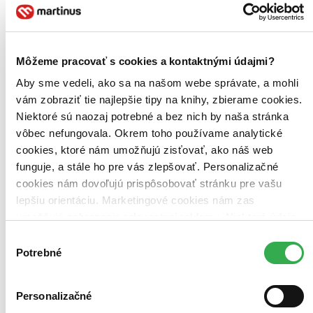
Technologie I
CZ
Môžeme pracovať s cookies a kontaktnými údajmi?
pro učební obor Kadeřník
Aby sme vedeli, ako sa na našom webe správate, a mohli
H. Komendová
vám zobraziť tie najlepšie tipy na knihy, zbierame cookies.
J. Valášek
L. Polívka
Niektoré sú naozaj potrebné a bez nich by naša stránka
V. Pech
vôbec nefungovala. Okrem toho používame analytické
cookies, ktoré nám umožňujú zisťovať, ako náš web
Základní kadeřnické technologie – stříhání, preparace vlasů, vodová
ondulace, ondulace železem a vlásenkářství...
funguje, a stále ho pre vás zlepšovať. Personalizačné
cookies nám dovoľujú prispôsobovať stránku pre vašu
Kniha
brožovaná väzba
lepšiu orientáciu. Marketingové cookies nám zas
11,80 €
Na sklade 3 ks
umožňujú zobrazenie relevantnej reklamy. Niektoré údaje
Túto knihu máme síce aktuálne na sklade, máme však už iba
zdieľame aj s tretími stranami. Veľmi by nám pomohlo,
Výber
posledné kusy. Ak ju chcete mať rýchlo, ponáhľajte sa!
keby sme mohli používať všetky tieto cookies. Ďakujeme!
Dodanie ďalších môže trvať dlhšie, zvyčajne do 18 dní.
Potrebné
súhlasu
Pridať do zoznamu
Vložiť do košíka
Personalizačné