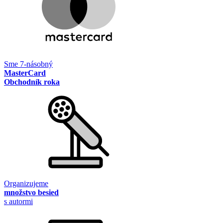
Sme 7-násobný
MasterCard
Obchodník roka
Organizujeme
množstvo besied
s autormi