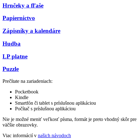
Hrnčeky a fľaše
Papiernictvo
Zápisníky a kalendáre
Hudba
LP platne
Puzzle
Prečítate na zariadeniach:
Pocketbook
Kindle
Smartfón či tablet s príslušnou aplikáciou
Počítač s príslušnou aplikáciou
Nie je možné meniť veľkosť písma, formát je preto vhodný skôr pre
väčšie obrazovky.
Viac informácií v
našich návodoch