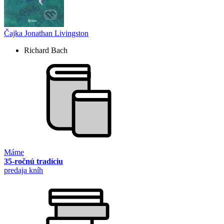
Čajka Jonathan Livingston
Richard Bach
Máme
35-ročnú tradíciu
predaja kníh