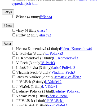
vypredaných kníh
Jazyk
čeština (4 tituly)
čeština
4
Téma
vlasy (4 tituly)
vlasy
4
služby (2 tituly)
služby
2
Autor
Helena Komendová (4 tituly)
Helena Komendová
4
L. Polívka (3 tituly)
L. Polívka
3
H. Komendová (3 tituly)
H. Komendová
3
V. Pech (3 tituly)
V. Pech
3
Luboš Polívka (3 tituly)
Luboš Polívka
3
Vladimír Pech (3 tituly)
Vladimír Pech
3
Jaroslav Valášek (2 tituly)
Jaroslav Valášek
2
J. Valášek (2 tituly)
J. Valášek
2
J. Vlášek (1 titul)
J. Vlášek
1
Ladislav Polívka (1 titul)
Ladislav Polívka
1
Václav Pech (1 titul)
Václav Pech
1
Jiří Valášek (1 titul)
Jiří Valášek
1
Josef Vlášek (1 titul)
Josef Vlášek
1