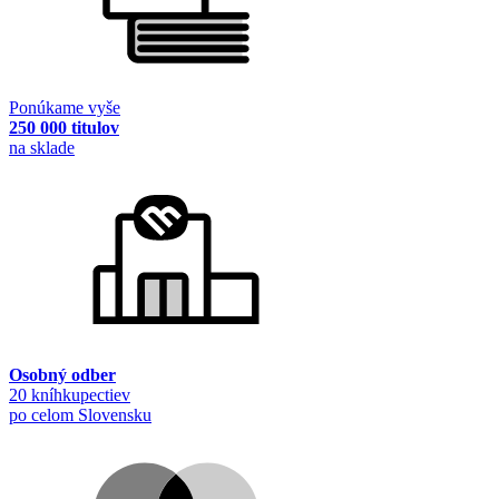
Ponúkame vyše
250 000 titulov
na sklade
Osobný odber
20 kníhkupectiev
po celom Slovensku