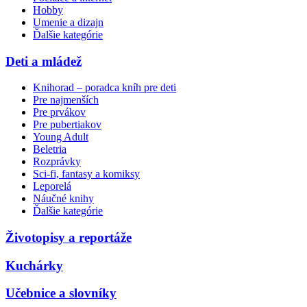
Hobby
Umenie a dizajn
Ďalšie kategórie
Deti a mládež
Knihorad – poradca kníh pre deti
Pre najmenších
Pre prvákov
Pre pubertiakov
Young Adult
Beletria
Rozprávky
Sci-fi, fantasy a komiksy
Leporelá
Náučné knihy
Ďalšie kategórie
Životopisy a reportáže
Kuchárky
Učebnice a slovníky