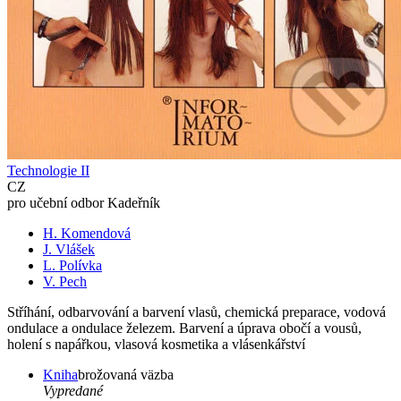
Technologie II
CZ
pro učební odbor Kadeřník
H. Komendová
J. Vlášek
L. Polívka
V. Pech
Stříhání, odbarvování a barvení vlasů, chemická preparace, vodová
ondulace a ondulace železem. Barvení a úprava obočí a vousů,
holení s napářkou, vlasová kosmetika a vlásenkářství
Kniha
brožovaná väzba
Vypredané