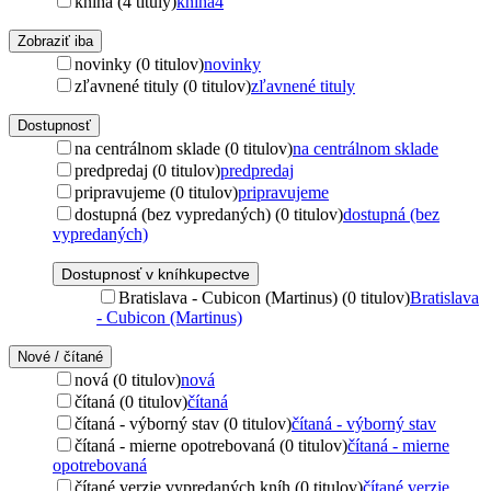
kniha (4 tituly)
kniha
4
Zobraziť iba
novinky (0 titulov)
novinky
zľavnené tituly (0 titulov)
zľavnené tituly
Dostupnosť
na centrálnom sklade (0 titulov)
na centrálnom sklade
predpredaj (0 titulov)
predpredaj
pripravujeme (0 titulov)
pripravujeme
dostupná (bez vypredaných) (0 titulov)
dostupná (bez
vypredaných)
Dostupnosť v kníhkupectve
Bratislava - Cubicon (Martinus) (0 titulov)
Bratislava
- Cubicon (Martinus)
Nové / čítané
nová (0 titulov)
nová
čítaná (0 titulov)
čítaná
čítaná - výborný stav (0 titulov)
čítaná - výborný stav
čítaná - mierne opotrebovaná (0 titulov)
čítaná - mierne
opotrebovaná
čítané verzie vypredaných kníh (0 titulov)
čítané verzie