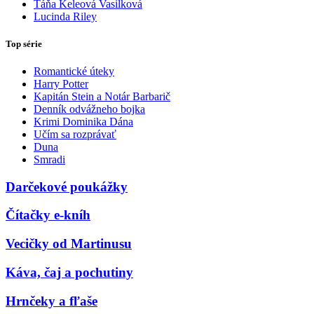
Táňa Keleová Vasilková
Lucinda Riley
Top série
Romantické úteky
Harry Potter
Kapitán Stein a Notár Barbarič
Denník odvážneho bojka
Krimi Dominika Dána
Učím sa rozprávať
Duna
Smradi
Darčekové poukážky
Čítačky e-kníh
Vecičky od Martinusu
Káva, čaj a pochutiny
Hrnčeky a fľaše