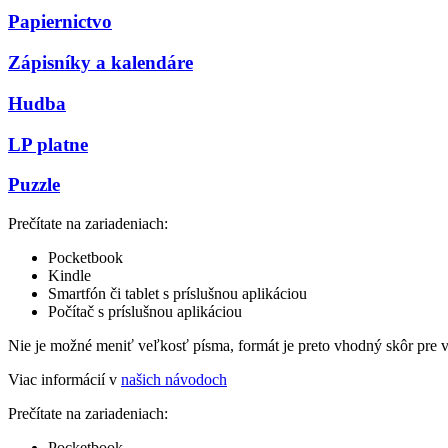
Papiernictvo
Zápisníky a kalendáre
Hudba
LP platne
Puzzle
Prečítate na zariadeniach:
Pocketbook
Kindle
Smartfón či tablet s príslušnou aplikáciou
Počítač s príslušnou aplikáciou
Nie je možné meniť veľkosť písma, formát je preto vhodný skôr pre 
Viac informácií v
našich návodoch
Prečítate na zariadeniach:
Pocketbook