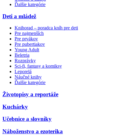
Ďalšie kategórie
Deti a mládež
Knihorad – poradca kníh pre deti
Pre najmenších
Pre prvákov
Pre pubertiakov
Young Adult
Beletria
Rozprávky
Sci-fi, fantasy a komiksy
Leporelá
Náučné knihy
Ďalšie kategórie
Životopisy a reportáže
Kuchárky
Učebnice a slovníky
Náboženstvo a ezoterika