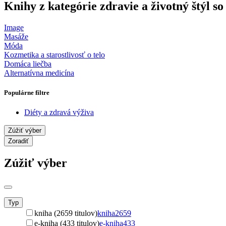
Knihy z kategórie zdravie a životný štýl s
Image
Masáže
Móda
Kozmetika a starostlivosť o telo
Domáca liečba
Alternatívna medicína
Populárne filtre
Diéty a zdravá výživa
Zúžiť výber
Zoradiť
Zúžiť výber
Typ
kniha (2659 titulov)
kniha
2659
e-kniha (433 titulov)
e-kniha
433