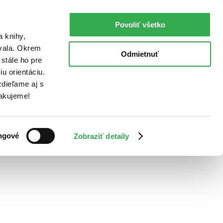
Povoliť všetko
a knihy,
ovala. Okrem
Odmietnuť
stále ho pre
u orientáciu.
dieľame aj s
Ďakujeme!
ngové
Zobraziť detaily