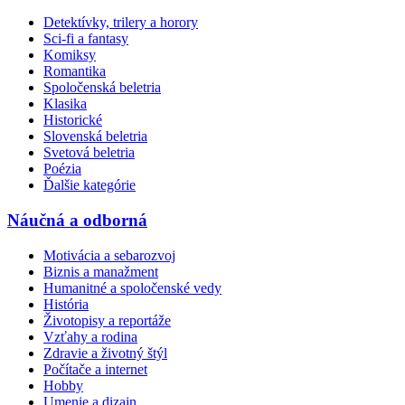
Detektívky, trilery a horory
Sci-fi a fantasy
Komiksy
Romantika
Spoločenská beletria
Klasika
Historické
Slovenská beletria
Svetová beletria
Poézia
Ďalšie kategórie
Náučná a odborná
Motivácia a sebarozvoj
Biznis a manažment
Humanitné a spoločenské vedy
História
Životopisy a reportáže
Vzťahy a rodina
Zdravie a životný štýl
Počítače a internet
Hobby
Umenie a dizajn