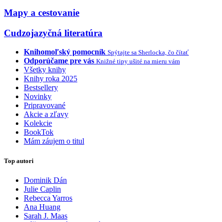
Mapy a cestovanie
Cudzojazyčná literatúra
Knihomoľský pomocník
Spýtajte sa Sherlocka, čo čítať
Odporúčame pre vás
Knižné tipy ušité na mieru vám
Všetky knihy
Knihy roka 2025
Bestsellery
Novinky
Pripravované
Akcie a zľavy
Kolekcie
BookTok
Mám záujem o titul
Top autori
Dominik Dán
Julie Caplin
Rebecca Yarros
Ana Huang
Sarah J. Maas