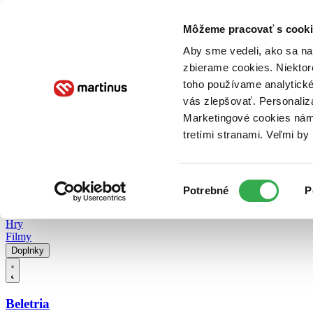
Doručenie
Kníhkupectvá
Knihovrátok
Poukážky
Knižný blog
Kontakt
Môžeme pracovať s cooki
Aby sme vedeli, ako sa na 
zbierame cookies. Niektor
E-knihy
Audioknihy
Hry
Filmy
Knihy
Doplnky
toho používame analytické
vás zlepšovať. Personaliz
Vyhľadávanie
Marketingové cookies nám 
tretími stranami. Veľmi b
Prihlásiť
Vyhľadávanie
Výber
Knihy
Potrebné
P
súhlasu
E-knihy
Audioknihy
Hry
Filmy
Doplnky
Beletria