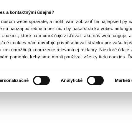
es a kontaktnými údajmi?
našom webe správate, a mohli vám zobraziť tie najlepšie tipy n
é sú naozaj potrebné a bez nich by naša stránka vôbec nefung
 cookies, ktoré nám umožňujú zisťovať, ako náš web funguje, a 
ačné cookies nám dovoľujú prispôsobovať stránku pre vašu lepši
zas umožňujú zobrazenie relevantnej reklamy. Niektoré údaje z
y nám pomohlo, keby sme mohli používať všetky tieto cookies. 
ersonalizačné
Analytické
Marketi