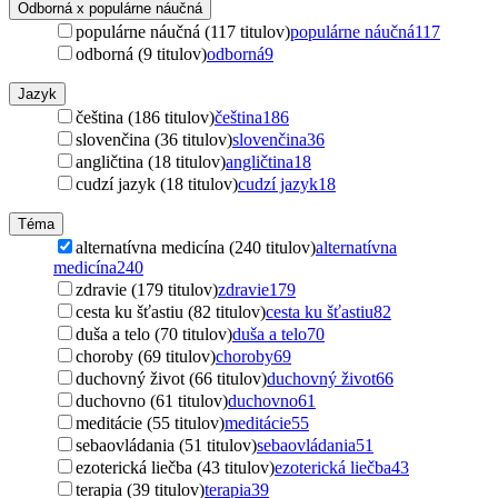
Odborná x populárne náučná
populárne náučná (117 titulov)
populárne náučná
117
odborná (9 titulov)
odborná
9
Jazyk
čeština (186 titulov)
čeština
186
slovenčina (36 titulov)
slovenčina
36
angličtina (18 titulov)
angličtina
18
cudzí jazyk (18 titulov)
cudzí jazyk
18
Téma
alternatívna medicína (240 titulov)
alternatívna
medicína
240
zdravie (179 titulov)
zdravie
179
cesta ku šťastiu (82 titulov)
cesta ku šťastiu
82
duša a telo (70 titulov)
duša a telo
70
choroby (69 titulov)
choroby
69
duchovný život (66 titulov)
duchovný život
66
duchovno (61 titulov)
duchovno
61
meditácie (55 titulov)
meditácie
55
sebaovládania (51 titulov)
sebaovládania
51
ezoterická liečba (43 titulov)
ezoterická liečba
43
terapia (39 titulov)
terapia
39