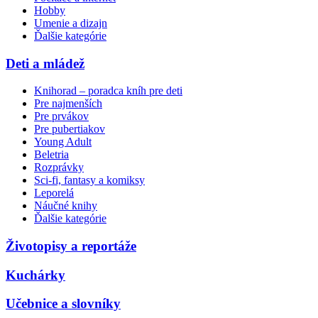
Hobby
Umenie a dizajn
Ďalšie kategórie
Deti a mládež
Knihorad – poradca kníh pre deti
Pre najmenších
Pre prvákov
Pre pubertiakov
Young Adult
Beletria
Rozprávky
Sci-fi, fantasy a komiksy
Leporelá
Náučné knihy
Ďalšie kategórie
Životopisy a reportáže
Kuchárky
Učebnice a slovníky