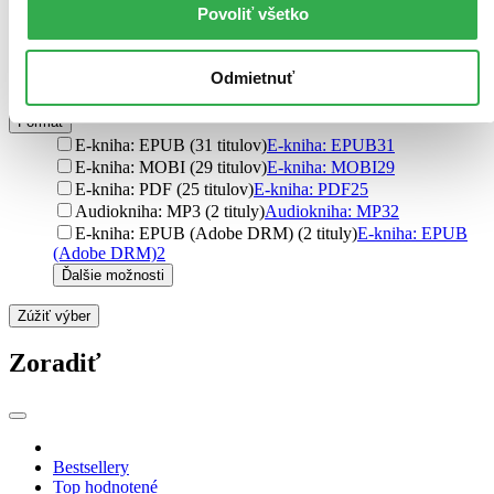
Povoliť všetko
prebalom
15
flexi (2 tituly)
flexi
2
šitá väzba (1 titul)
šitá väzba
1
Odmietnuť
Ďalšie možnosti
Formát
E-kniha: EPUB (31 titulov)
E-kniha: EPUB
31
E-kniha: MOBI (29 titulov)
E-kniha: MOBI
29
E-kniha: PDF (25 titulov)
E-kniha: PDF
25
Audiokniha: MP3 (2 tituly)
Audiokniha: MP3
2
E-kniha: EPUB (Adobe DRM) (2 tituly)
E-kniha: EPUB
(Adobe DRM)
2
Ďalšie možnosti
Zúžiť výber
Zoradiť
Bestsellery
Top hodnotené