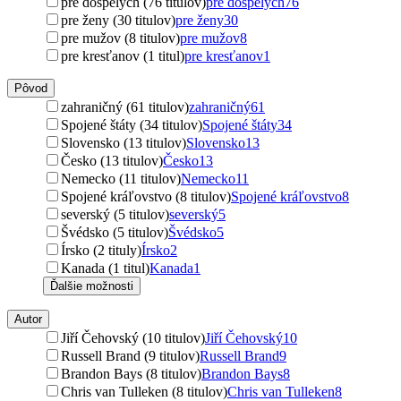
pre dospelých (76 titulov)
pre dospelých
76
pre ženy (30 titulov)
pre ženy
30
pre mužov (8 titulov)
pre mužov
8
pre kresťanov (1 titul)
pre kresťanov
1
Pôvod
zahraničný (61 titulov)
zahraničný
61
Spojené štáty (34 titulov)
Spojené štáty
34
Slovensko (13 titulov)
Slovensko
13
Česko (13 titulov)
Česko
13
Nemecko (11 titulov)
Nemecko
11
Spojené kráľovstvo (8 titulov)
Spojené kráľovstvo
8
severský (5 titulov)
severský
5
Švédsko (5 titulov)
Švédsko
5
Írsko (2 tituly)
Írsko
2
Kanada (1 titul)
Kanada
1
Ďalšie možnosti
Autor
Jiří Čehovský (10 titulov)
Jiří Čehovský
10
Russell Brand (9 titulov)
Russell Brand
9
Brandon Bays (8 titulov)
Brandon Bays
8
Chris van Tulleken (8 titulov)
Chris van Tulleken
8