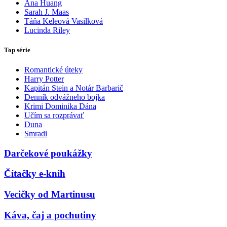
Ana Huang
Sarah J. Maas
Táňa Keleová Vasilková
Lucinda Riley
Top série
Romantické úteky
Harry Potter
Kapitán Stein a Notár Barbarič
Denník odvážneho bojka
Krimi Dominika Dána
Učím sa rozprávať
Duna
Smradi
Darčekové poukážky
Čítačky e-kníh
Vecičky od Martinusu
Káva, čaj a pochutiny