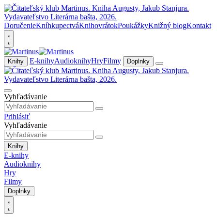
Doručenie
Kníhkupectvá
Knihovrátok
Poukážky
Knižný blog
Kontakt
E-knihy
Audioknihy
Hry
Filmy
Knihy
Doplnky
Vyhľadávanie
Prihlásiť
Vyhľadávanie
Knihy
E-knihy
Audioknihy
Hry
Filmy
Doplnky