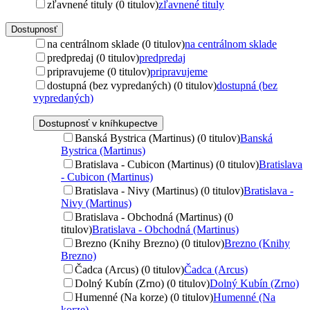
zľavnené tituly (0 titulov)
zľavnené tituly
Dostupnosť
na centrálnom sklade (0 titulov)
na centrálnom sklade
predpredaj (0 titulov)
predpredaj
pripravujeme (0 titulov)
pripravujeme
dostupná (bez vypredaných) (0 titulov)
dostupná (bez
vypredaných)
Dostupnosť v kníhkupectve
Banská Bystrica (Martinus) (0 titulov)
Banská
Bystrica (Martinus)
Bratislava - Cubicon (Martinus) (0 titulov)
Bratislava
- Cubicon (Martinus)
Bratislava - Nivy (Martinus) (0 titulov)
Bratislava -
Nivy (Martinus)
Bratislava - Obchodná (Martinus) (0
titulov)
Bratislava - Obchodná (Martinus)
Brezno (Knihy Brezno) (0 titulov)
Brezno (Knihy
Brezno)
Čadca (Arcus) (0 titulov)
Čadca (Arcus)
Dolný Kubín (Zrno) (0 titulov)
Dolný Kubín (Zrno)
Humenné (Na korze) (0 titulov)
Humenné (Na
korze)