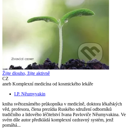
Žijte dlouho, žijte aktivně
CZ
aneb Komplexní medicína od kosmického lekáře
I.P. Něumyvakin
kniha světoznámého průkopníka v medicíně, doktora lékařských
věd, profesora, člena prezídia Ruského sdružení odborníků
tradičního a lidového léčitelství Ivana Pavloviče Něumyvakina. Ve
svém díle autor předkládá komplexní ozdravný systém, jenž
pomáhá...