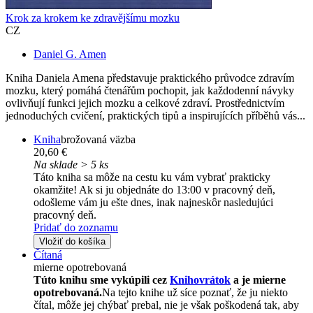
Krok za krokem ke zdravějšímu mozku
CZ
Daniel G. Amen
Kniha Daniela Amena představuje praktického průvodce zdravím
mozku, který pomáhá čtenářům pochopit, jak každodenní návyky
ovlivňují funkci jejich mozku a celkové zdraví. Prostřednictvím
jednoduchých cvičení, praktických tipů a inspirujících příběhů vás...
Kniha
brožovaná väzba
20,60 €
Na sklade > 5 ks
Táto kniha sa môže na cestu ku vám vybrať prakticky
okamžite! Ak si ju objednáte do 13:00 v pracovný deň,
odošleme vám ju ešte dnes, inak najneskôr nasledujúci
pracovný deň.
Pridať do zoznamu
Vložiť do košíka
Čítaná
mierne opotrebovaná
Túto knihu sme vykúpili cez
Knihovrátok
a je mierne
opotrebovaná.
Na tejto knihe už síce poznať, že ju niekto
čítal, môže jej chýbať prebal, nie je však poškodená tak, aby