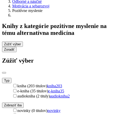
Odborné a náučné
Motivácia a sebarozvoj
Pozitívne myslenie
Knihy z kategórie pozitívne myslenie na
tému alternatívna medicína
Zúžiť výber
Zoradiť
Zúžiť výber
Typ
kniha (203 titulov)
kniha
203
e-kniha (35 titulov)
e-kniha
35
audiokniha (2 tituly)
audiokniha
2
Zobraziť iba
novinky (0 titulov)
novinky