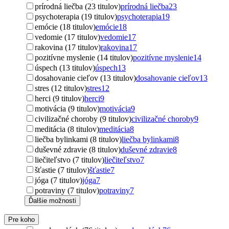
prírodná liečba (23 titulov)
prírodná liečba
23
psychoterapia (19 titulov)
psychoterapia
19
emócie (18 titulov)
emócie
18
vedomie (17 titulov)
vedomie
17
rakovina (17 titulov)
rakovina
17
pozitívne myslenie (14 titulov)
pozitívne myslenie
14
úspech (13 titulov)
úspech
13
dosahovanie cieľov (13 titulov)
dosahovanie cieľov
13
stres (12 titulov)
stres
12
herci (9 titulov)
herci
9
motivácia (9 titulov)
motivácia
9
civilizačné choroby (9 titulov)
civilizačné choroby
9
meditácia (8 titulov)
meditácia
8
liečba bylinkami (8 titulov)
liečba bylinkami
8
duševné zdravie (8 titulov)
duševné zdravie
8
liečiteľstvo (7 titulov)
liečiteľstvo
7
šťastie (7 titulov)
šťastie
7
jóga (7 titulov)
jóga
7
potraviny (7 titulov)
potraviny
7
Ďalšie možnosti
Pre koho