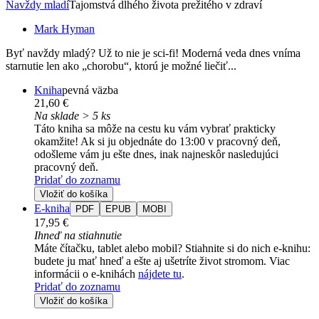
Navždy mladí
Tajomstvá dlhého života prežitého v zdraví
Mark Hyman
Byť navždy mladý? Už to nie je sci-fi! Moderná veda dnes vníma
starnutie len ako „chorobu“, ktorú je možné liečiť...
Kniha
pevná väzba
21,60 €
Na sklade > 5 ks
Táto kniha sa môže na cestu ku vám vybrať prakticky
okamžite! Ak si ju objednáte do 13:00 v pracovný deň,
odošleme vám ju ešte dnes, inak najneskôr nasledujúci
pracovný deň.
Pridať do zoznamu
Vložiť do košíka
E-kniha
PDF
EPUB
MOBI
17,95 €
Ihneď na stiahnutie
Máte čítačku, tablet alebo mobil? Stiahnite si do nich e-knihu:
budete ju mať hneď a ešte aj ušetríte život stromom. Viac
informácii o e-knihách
nájdete tu
.
Pridať do zoznamu
Vložiť do košíka