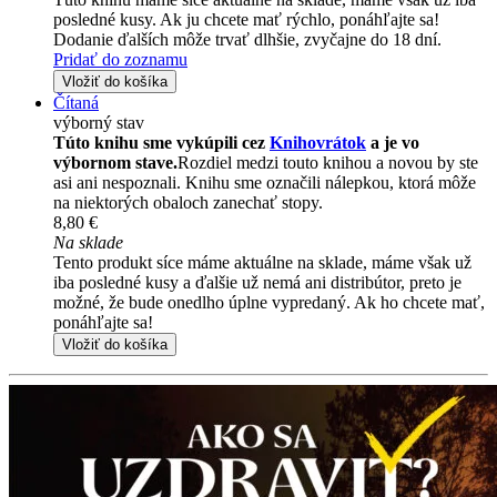
posledné kusy. Ak ju chcete mať rýchlo, ponáhľajte sa!
Dodanie ďalších môže trvať dlhšie, zvyčajne do 18 dní.
Pridať do zoznamu
Vložiť do košíka
Čítaná
výborný stav
Túto knihu sme vykúpili cez
Knihovrátok
a je vo
výbornom stave.
Rozdiel medzi touto knihou a novou by ste
asi ani nespoznali. Knihu sme označili nálepkou, ktorá môže
na niektorých obaloch zanechať stopy.
8,80 €
Na sklade
Tento produkt síce máme aktuálne na sklade, máme však už
iba posledné kusy a ďalšie už nemá ani distribútor, preto je
možné, že bude onedlho úplne vypredaný. Ak ho chcete mať,
ponáhľajte sa!
Vložiť do košíka