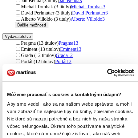
Jan Benda (3 tituly)
Jan Benda
3
Michail Tombak (3 tituly)
Michail Tombak
3
David Perlmutter (3 tituly)
David Perlmutter
3
Alberto Villoldo (3 tituly)
Alberto Villoldo
3
Ďalšie možnosti
Vydavateľstvo
Pragma (13 titulov)
Pragma
13
Eminent (13 titulov)
Eminent
13
Grada (12 titulov)
Grada
12
Portál (12 titulov)
Portál
12
BETA - Dobrovský (11 titulov)
BETA - Dobrovský
11
ANAG (11 titulov)
ANAG
11
Alternativa (10 titulov)
Alternativa
10
Tatran (9 titulov)
Tatran
9
Fontána (8 titulov)
Fontána
8
Môžeme pracovať s cookies a kontaktnými údajmi?
Metafora (8 titulov)
Metafora
8
Aby sme vedeli, ako sa na našom webe správate, a mohli
Nakladatelství Lidové noviny (6 titulov)
Nakladatelství
Lidové noviny
6
vám zobraziť tie najlepšie tipy na knihy, zbierame cookies.
Paco Fin (6 titulov)
Paco Fin
6
Niektoré sú naozaj potrebné a bez nich by naša stránka
Maitrea (5 titulov)
Maitrea
5
vôbec nefungovala. Okrem toho používame analytické
NOXI (4 tituly)
NOXI
4
cookies, ktoré nám umožňujú zisťovať, ako náš web
CAD PRESS (4 tituly)
CAD PRESS
4