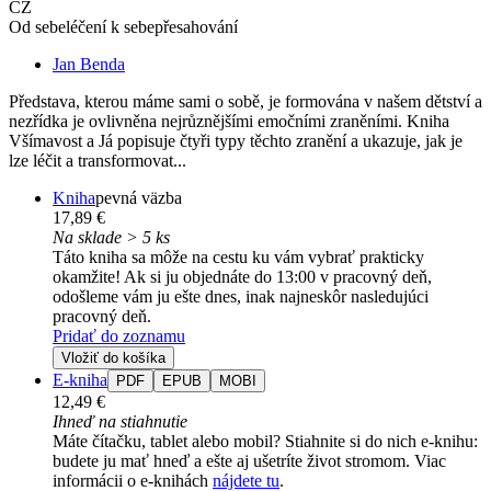
CZ
Od sebeléčení k sebepřesahování
Jan Benda
Představa, kterou máme sami o sobě, je formována v našem dětství a
nezřídka je ovlivněna nejrůznějšími emočními zraněními. Kniha
Všímavost a Já popisuje čtyři typy těchto zranění a ukazuje, jak je
lze léčit a transformovat...
Kniha
pevná väzba
17,89 €
Na sklade > 5 ks
Táto kniha sa môže na cestu ku vám vybrať prakticky
okamžite! Ak si ju objednáte do 13:00 v pracovný deň,
odošleme vám ju ešte dnes, inak najneskôr nasledujúci
pracovný deň.
Pridať do zoznamu
Vložiť do košíka
E-kniha
PDF
EPUB
MOBI
12,49 €
Ihneď na stiahnutie
Máte čítačku, tablet alebo mobil? Stiahnite si do nich e-knihu:
budete ju mať hneď a ešte aj ušetríte život stromom. Viac
informácii o e-knihách
nájdete tu
.