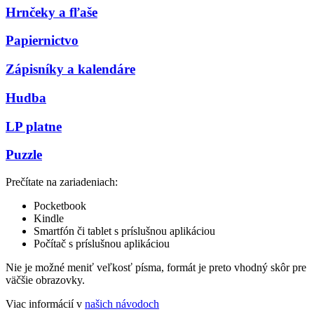
Hrnčeky a fľaše
Papiernictvo
Zápisníky a kalendáre
Hudba
LP platne
Puzzle
Prečítate na zariadeniach:
Pocketbook
Kindle
Smartfón či tablet s príslušnou aplikáciou
Počítač s príslušnou aplikáciou
Nie je možné meniť veľkosť písma, formát je preto vhodný skôr pre
väčšie obrazovky.
Viac informácií v
našich návodoch