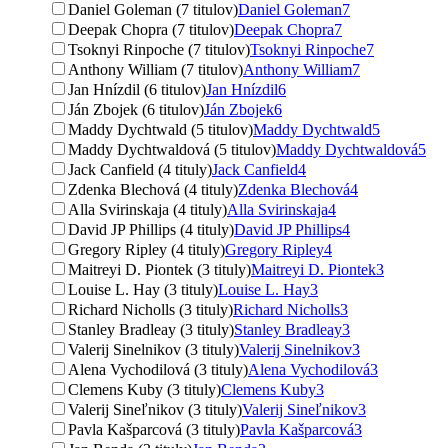
Daniel Goleman (7 titulov)
Daniel Goleman
7
Deepak Chopra (7 titulov)
Deepak Chopra
7
Tsoknyi Rinpoche (7 titulov)
Tsoknyi Rinpoche
7
Anthony William (7 titulov)
Anthony William
7
Jan Hnízdil (6 titulov)
Jan Hnízdil
6
Ján Zbojek (6 titulov)
Ján Zbojek
6
Maddy Dychtwald (5 titulov)
Maddy Dychtwald
5
Maddy Dychtwaldová (5 titulov)
Maddy Dychtwaldová
5
Jack Canfield (4 tituly)
Jack Canfield
4
Zdenka Blechová (4 tituly)
Zdenka Blechová
4
Alla Svirinskaja (4 tituly)
Alla Svirinskaja
4
David JP Phillips (4 tituly)
David JP Phillips
4
Gregory Ripley (4 tituly)
Gregory Ripley
4
Maitreyi D. Piontek (3 tituly)
Maitreyi D. Piontek
3
Louise L. Hay (3 tituly)
Louise L. Hay
3
Richard Nicholls (3 tituly)
Richard Nicholls
3
Stanley Bradleay (3 tituly)
Stanley Bradleay
3
Valerij Sinelnikov (3 tituly)
Valerij Sinelnikov
3
Alena Vychodilová (3 tituly)
Alena Vychodilová
3
Clemens Kuby (3 tituly)
Clemens Kuby
3
Valerij Sineľnikov (3 tituly)
Valerij Sineľnikov
3
Pavla Kašparcová (3 tituly)
Pavla Kašparcová
3