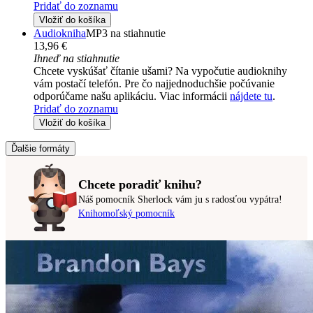
Pridať do zoznamu
Vložiť do košíka
Audiokniha
MP3 na stiahnutie
13,96 €
Ihneď na stiahnutie
Chcete vyskúšať čítanie ušami? Na vypočutie audioknihy
vám postačí telefón. Pre čo najjednoduchšie počúvanie
odporúčame našu aplikáciu. Viac informácii
nájdete tu
.
Pridať do zoznamu
Vložiť do košíka
Ďalšie formáty
Chcete poradiť knihu?
Náš pomocník Sherlock vám ju s radosťou vypátra!
Knihomoľský pomocník