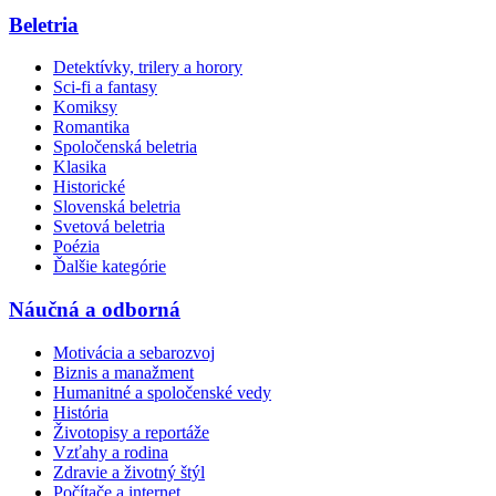
Beletria
Detektívky, trilery a horory
Sci-fi a fantasy
Komiksy
Romantika
Spoločenská beletria
Klasika
Historické
Slovenská beletria
Svetová beletria
Poézia
Ďalšie kategórie
Náučná a odborná
Motivácia a sebarozvoj
Biznis a manažment
Humanitné a spoločenské vedy
História
Životopisy a reportáže
Vzťahy a rodina
Zdravie a životný štýl
Počítače a internet