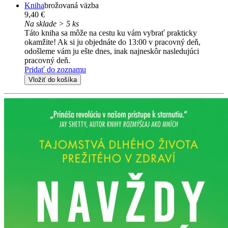
Kniha
brožovaná väzba
9,40 €
Na sklade > 5 ks
Táto kniha sa môže na cestu ku vám vybrať prakticky
okamžite! Ak si ju objednáte do 13:00 v pracovný deň,
odošleme vám ju ešte dnes, inak najneskôr nasledujúci
pracovný deň.
Pridať do zoznamu
Vložiť do košíka