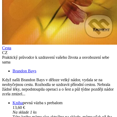
Cesta
CZ
Praktický průvodce k uzdravení vašeho života a osvobození sebe
sama
Brandon Bays
Když našli Brandon Bays v děloze velký nádor, vydala se na
neobyčejnou cestu. Rozhodla se uzdravit přírodní cestou. Nebrala
žádné léky, nepodstoupila operaci a o šest a půl týdne později nádor
zcela zmizel...
Kniha
pevná väzba s prebalom
13,60 €
Na sklade 1 ks
Túto knihu máme síce aktuálne na sklade, máme však už iba