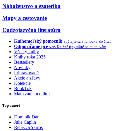
Náboženstvo a ezoterika
Mapy a cestovanie
Cudzojazyčná literatúra
Knihomoľský pomocník
Spýtajte sa Sherlocka, čo čítať
Odporúčame pre vás
Knižné tipy ušité na mieru vám
Všetky knihy
Knihy roka 2025
Bestsellery
Novinky
Pripravované
Akcie a zľavy
Kolekcie
BookTok
Mám záujem o titul
Top autori
Dominik Dán
Julie Caplin
Rebecca Yarros