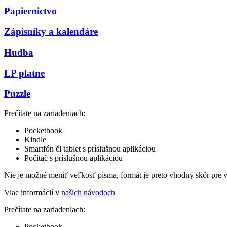
Papiernictvo
Zápisníky a kalendáre
Hudba
LP platne
Puzzle
Prečítate na zariadeniach:
Pocketbook
Kindle
Smartfón či tablet s príslušnou aplikáciou
Počítač s príslušnou aplikáciou
Nie je možné meniť veľkosť písma, formát je preto vhodný skôr pre 
Viac informácií v
našich návodoch
Prečítate na zariadeniach:
Pocketbook