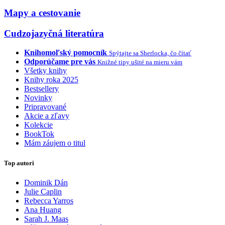
Mapy a cestovanie
Cudzojazyčná literatúra
Knihomoľský pomocník
Spýtajte sa Sherlocka, čo čítať
Odporúčame pre vás
Knižné tipy ušité na mieru vám
Všetky knihy
Knihy roka 2025
Bestsellery
Novinky
Pripravované
Akcie a zľavy
Kolekcie
BookTok
Mám záujem o titul
Top autori
Dominik Dán
Julie Caplin
Rebecca Yarros
Ana Huang
Sarah J. Maas