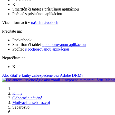
Kindle
Smartfón či tablet s príslušnou aplikáciou
Počítač s príslušnou aplikáciou
Viac informácií v
našich návodoch
Prečítate na:
Pocketbook
Smartfón či tablet
s podporovanou aplikáciou
Počítač
s podporovanou aplikáciou
Neprečítate na:
Kindle
Ako čítať e-knihy zabezpečené cez Adobe DRM?
Knihy
Odborné a náučné
Motivácia a sebarozvoj
Sebarozvoj