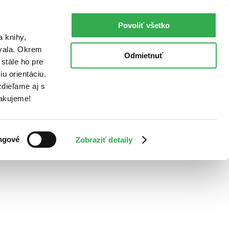
Povoliť všetko
a knihy,
ovala. Okrem
Odmietnuť
stále ho pre
u orientáciu.
dieľame aj s
Ďakujeme!
ngové
Zobraziť detaily