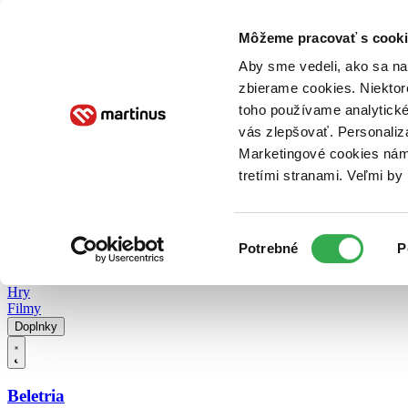
Doručenie
Kníhkupectvá
Knihovrátok
Poukážky
Knižný blog
Kontakt
Môžeme pracovať s cooki
Aby sme vedeli, ako sa na 
zbierame cookies. Niektor
E-knihy
Audioknihy
Hry
Filmy
Knihy
Doplnky
toho používame analytické
vás zlepšovať. Personaliz
Vyhľadávanie
Marketingové cookies nám 
tretími stranami. Veľmi b
Prihlásiť
Vyhľadávanie
Výber
Knihy
Potrebné
P
súhlasu
E-knihy
Audioknihy
Hry
Filmy
Doplnky
Beletria