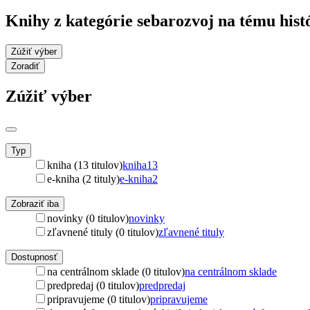
Knihy z kategórie sebarozvoj na tému hist
Zúžiť výber
Zoradiť
Zúžiť výber
Typ
kniha (13 titulov)
kniha
13
e-kniha (2 tituly)
e-kniha
2
Zobraziť iba
novinky (0 titulov)
novinky
zľavnené tituly (0 titulov)
zľavnené tituly
Dostupnosť
na centrálnom sklade (0 titulov)
na centrálnom sklade
predpredaj (0 titulov)
predpredaj
pripravujeme (0 titulov)
pripravujeme