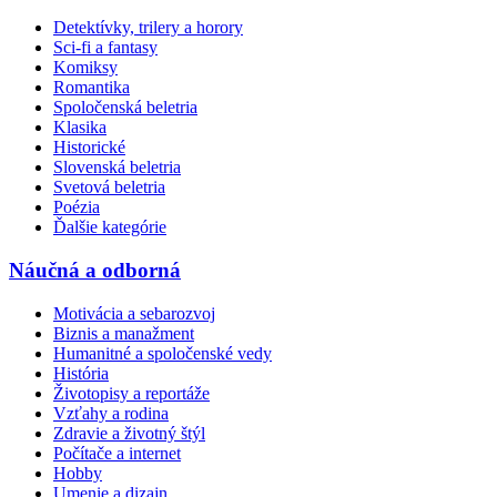
Detektívky, trilery a horory
Sci-fi a fantasy
Komiksy
Romantika
Spoločenská beletria
Klasika
Historické
Slovenská beletria
Svetová beletria
Poézia
Ďalšie kategórie
Náučná a odborná
Motivácia a sebarozvoj
Biznis a manažment
Humanitné a spoločenské vedy
História
Životopisy a reportáže
Vzťahy a rodina
Zdravie a životný štýl
Počítače a internet
Hobby
Umenie a dizajn