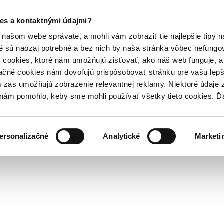
es a kontaktnými údajmi?
našom webe správate, a mohli vám zobraziť tie najlepšie tipy n
é sú naozaj potrebné a bez nich by naša stránka vôbec nefung
 cookies, ktoré nám umožňujú zisťovať, ako náš web funguje, a 
ačné cookies nám dovoľujú prispôsobovať stránku pre vašu lepši
zas umožňujú zobrazenie relevantnej reklamy. Niektoré údaje z
y nám pomohlo, keby sme mohli používať všetky tieto cookies. 
ersonalizačné
Analytické
Marketi