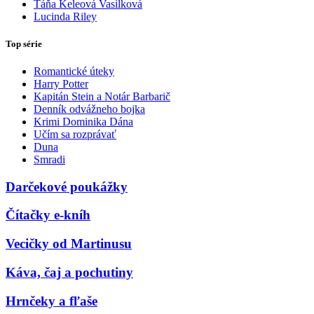
Táňa Keleová Vasilková
Lucinda Riley
Top série
Romantické úteky
Harry Potter
Kapitán Stein a Notár Barbarič
Denník odvážneho bojka
Krimi Dominika Dána
Učím sa rozprávať
Duna
Smradi
Darčekové poukážky
Čítačky e-kníh
Vecičky od Martinusu
Káva, čaj a pochutiny
Hrnčeky a fľaše