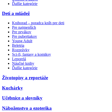
Ďalšie kategórie
Deti a mládež
Knihorad – poradca kníh pre deti
Pre najmenších
Pre prvákov
Pre pubertiakov
Young Adult
Beletria
Rozprávky
Sci-fi, fantasy a komiksy
Leporelá
Náučné knihy
Ďalšie kategórie
Životopisy a reportáže
Kuchárky
Učebnice a slovníky
Náboženstvo a ezoterika